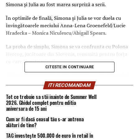
Simona și Julia au fost marea surpriză a serii.
În optimile de finală, Simona și Julia se vor duela cu
învingătoarele meciului Anna-Lena Groenefeld/Lucie
Hradecka – Monica Niculescu/Abigail Spears.
La proba de simplu, Simona se va confrunta cu Polona
Hercog, jucătoare din Slovenia, renumită pentru forța
cu care lovește mingile.
CITESTE IN CONTINUARE
„Știu că Hercog are o lovitură puternică de forehand și
servește bine. Va trebui să-mi ajustez poziția din teren și
ITI RECOMANDAM
vom vedea ce va fi. Sunt încrezătoare”, a spus Simona
Tot ce trebuie sa stii inainte de Summer Well
Halep, într-o conferință de presă.
2026. Ghidul complet pentru editia
aniversara de 15 ani
AradulDeAzi.ro
Cum ar fi dacă ceasul tău s-ar antrena
alături de tine?
ARTICOLE PE ACEIASI TEMA:
PRIMA
TAG investește 500.000 de euro în retail în
URMATORUL