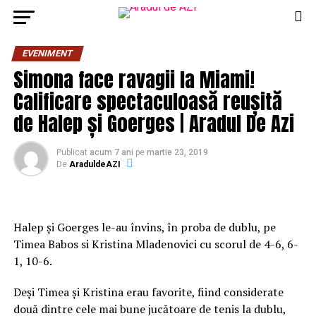
EVENIMENT
Simona face ravagii la Miami!
Calificare spectaculoasă reușită
de Halep și Goerges | Aradul De Azi
Publicat
acum 7 ani
pe
martie 23, 2019
De
AraduldeAZI
Halep și Goerges le-au învins, în proba de dublu, pe
Timea Babos si Kristina Mladenovici cu scorul de 4-6, 6-
1, 10-6.
Deși Timea și Kristina erau favorite, fiind considerate
două dintre cele mai bune jucătoare de tenis la dublu,