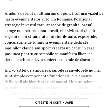
Aradul a devenit in ultimii ani un punct tot mai vizibil pe
Cu râs pe săturate, surprize și personaje pline de viață,
harta evenimentelor auto din Romania. Pozitionat
comedia independentă
„În pielea mea”
intră în
strategic in vestul tarii, aproape de granita, orasul
cinematografele din toată țara din 10 februarie.
atrage nu doar pasionati locali, ci si vizitatori din alte
regiuni si din strainatate. Intalnirile auto, expozitiile,
Spectatorilor li s-a pregătit o surpriză pentru data de
concursurile de tuning si evenimentele dedicate
12 februarie: o seară specială „Date Night” organizată în
masinilor clasice sau sport creeaza un cadru in care
mai multe cinematografe din rețeaua Cinema City unde
pasiunea pentru automobile se manifesta liber, iar
toți cei care cumpără un bilet la comedia „În pielea mea”
detaliile tehnice devin subiecte centrale de discutie.
vor primi un premiu garantat din partea Avon.
Intr-o astfel de atmosfera, jantele si anvelopele nu mai
sunt simple componente functionale, ci elemente
Până pe 23 februarie, toți spectatorii din țară care și-au
definitorii ale identitatii unei masini. Ele sunt adesea
cumpărat bilet la filmul „În pielea mea” se pot înscrie în
primele lucruri observate, analizate si comentate la un
cursa pentru un iPhone 17 Pro Max, încărcând dovada
eveniment auto, fiind un limbaj comun intre pasionati
achiziției biletului la cinema în
formularul dedicat
de
rent a car
, indiferent de varsta sau experienta.
concursului
, premiul fiind oferit prin tragere la sorți pe
CITESTE IN CONTINUARE