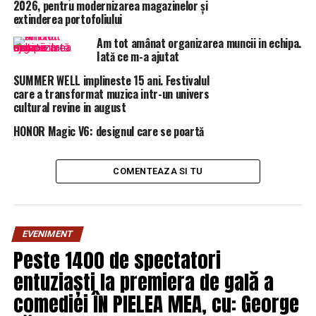
2026, pentru modernizarea magazinelor și
Scandal monstru la Kanal D! Un concurent a dat de
extinderea portofoliului
pământ cu decorul Exatlon! Decizie de ultimă oră a
postului TV | Aradul De Azi
Am tot amânat organizarea muncii in echipa.
Iată ce m-a ajutat
NU RATATI
SUEDIA-ROMÂNIA: S-a terminat! Debut cu ghinion pentru
SUMMER WELL implineste 15 ani. Festivalul
care a transformat muzica intr-un univers
Tricolori | Aradul De Azi
cultural revine in august
HONOR Magic V6: designul care se poartă
COMENTEAZA SI TU
EVENIMENT
Peste 1400 de spectatori
entuziaști la premiera de gală a
comediei ÎN PIELEA MEA, cu: George