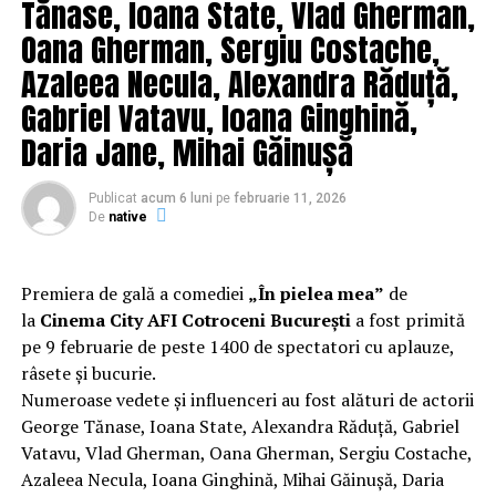
Tănase, Ioana State, Vlad Gherman,
Oana Gherman, Sergiu Costache,
Azaleea Necula, Alexandra Răduță,
Gabriel Vatavu, Ioana Ginghină,
Daria Jane, Mihai Găinușă
Publicat
acum 6 luni
pe
februarie 11, 2026
De
native
Premiera de gală a comediei
„În pielea mea”
de
la
Cinema City AFI Cotroceni București
a fost primită
pe 9 februarie de peste 1400 de spectatori cu aplauze,
râsete și bucurie.
Numeroase vedete și influenceri au fost alături de actorii
George Tănase, Ioana State, Alexandra Răduță, Gabriel
Vatavu, Vlad Gherman, Oana Gherman, Sergiu Costache,
Azaleea Necula, Ioana Ginghină, Mihai Găinușă, Daria