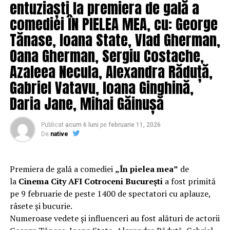
entuziaști la premiera de gală a
cuprinse în aceste documente dobândesc, de la data
comediei ÎN PIELEA MEA, cu: George
intrării în vigoare a prezentei legi, caracter de informaţii
Tănase, Ioana State, Vlad Gherman,
de interes public”.
Oana Gherman, Sergiu Costache,
Azaleea Necula, Alexandra Răduță,
Gabriel Vatavu, Ioana Ginghină,
AradulDeAzi.ro
Daria Jane, Mihai Găinușă
ARTICOLE PE ACEIASI TEMA:
PRIMA
Publicat
acum 6 luni
pe
februarie 11, 2026
De
native
URMATORUL
Reacţie oficială a Ministerului Sănătăţii în scandalul
momentului! De unde a plecat totul | Aradul De Azi
Premiera de gală a comediei
„În pielea mea”
de
NU RATATI
la
Cinema City AFI Cotroceni București
a fost primită
„Vi se pare că are ceva în cap Ludovic Orban?” | Aradul
pe 9 februarie de peste 1400 de spectatori cu aplauze,
De Azi
râsete și bucurie.
Numeroase vedete și influenceri au fost alături de actorii