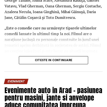
George Tănase, Ioana State, Alexandra Răduță, Gabriel
Vatavu, Vlad Gherman, Oana Gherman, Sergiu Costache,
Azaleea Necula, Ioana Ginghină, Mihai Găinușă, Daria
Jane, Cătălin Coșarcă și Toto Dumitrescu.
„Este o comedie care nu urmărește tiparele ultimelor
comedii lansate în ultimul timp la noi. Filmul are o
narațiune jucăușă cu personaje construite în jurul unei
tematici aprins dezbătută în societatea de astăzi. Filmul
nu conține înjurături și este bazat pe situații inspirate
din viața reală.”, spune regizorul Paul Decu.
CITESTE IN CONTINUARE
Echipa filmului
„În pielea mea”
, scris și regizat de Paul
Decu, propune spectatorilor o abordare amuzantă a
unei situații des întâlnite în micile certuri dintr-un
EVENIMENT
cuplu: pentru cine e mai greu/ mai ușor. În urma unei
Evenimente auto in Arad – pasiunea
provocări pe care patru cupluri de prieteni o duc la bun
pentru masini, jante si anvelope
sfârșit, după multe peripeții, într-un weekend,
personajele ajung să câștige o altă viziune despre
aduce comunitatea impreuna