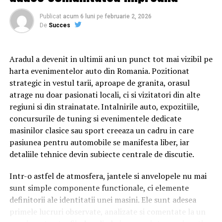
relațiile lor, lăsând deoparte presupunerile, orgoliile și
preconcepțiile, pentru a încerca să comunice mai bine
Publicat
acum 6 luni
pe
februarie 2, 2026
între ei.
De
Succes
Aradul a devenit in ultimii ani un punct tot mai vizibil pe
Cu râs pe săturate, surprize și personaje pline de viață,
harta evenimentelor auto din Romania. Pozitionat
comedia independentă
„În pielea mea”
intră în
strategic in vestul tarii, aproape de granita, orasul
cinematografele din toată țara din 10 februarie.
atrage nu doar pasionati locali, ci si vizitatori din alte
regiuni si din strainatate. Intalnirile auto, expozitiile,
Spectatorilor li s-a pregătit o surpriză pentru data de
concursurile de tuning si evenimentele dedicate
12 februarie: o seară specială „Date Night” organizată în
masinilor clasice sau sport creeaza un cadru in care
mai multe cinematografe din rețeaua Cinema City unde
pasiunea pentru automobile se manifesta liber, iar
toți cei care cumpără un bilet la comedia „În pielea mea”
detaliile tehnice devin subiecte centrale de discutie.
vor primi un premiu garantat din partea Avon.
Intr-o astfel de atmosfera, jantele si anvelopele nu mai
sunt simple componente functionale, ci elemente
Până pe 23 februarie, toți spectatorii din țară care și-au
definitorii ale identitatii unei masini. Ele sunt adesea
cumpărat bilet la filmul „În pielea mea” se pot înscrie în
primele lucruri observate, analizate si comentate la un
cursa pentru un iPhone 17 Pro Max, încărcând dovada