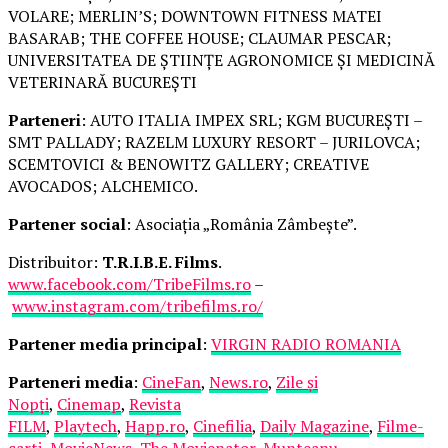
VOLARE; MERLIN’S; DOWNTOWN FITNESS MATEI
BASARAB; THE COFFEE HOUSE; CLAUMAR PESCAR;
UNIVERSITATEA DE ȘTIINȚE AGRONOMICE ȘI MEDICINĂ
VETERINARĂ BUCUREȘTI
Parteneri
: AUTO ITALIA IMPEX SRL; KGM BUCUREȘTI –
SMT PALLADY; RAZELM LUXURY RESORT – JURILOVCA;
SCEMTOVICI & BENOWITZ GALLERY; CREATIVE
AVOCADOS; ALCHEMICO.
Partener social
: Asociația „România Zâmbește”.
Distribuitor:
T.R.I.B.E. Films
.
www.facebook.com/TribeFilms.ro
–
www.instagram.com/tribefilms.ro/
Partener media principal
:
VIRGIN RADIO ROMANIA
Parteneri media
:
CineFan
,
News.ro
,
Zile și
Nopți
,
Cinemap
,
Revista
FILM
,
Playtech
,
Happ.ro
,
Cinefilia
,
Daily Magazine
,
Filme-
carti
,
MovieNews
,
The Movienator
,
Munteanu
.