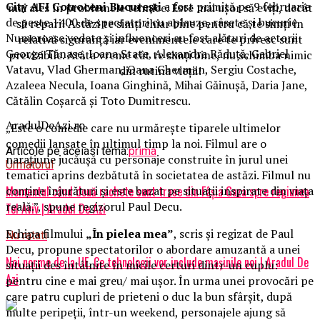
City AFI Cotroceni București
a fost primită pe 9 februarie
mai ales în problemele tehnice. Este mai uşor să eviţi, decât
de peste 1400 de spectatori cu aplauze, râsete și bucurie.
să repari! Astăzi te simţi chiar bine pentru că te simţi în
Numeroase vedete și influenceri au fost alături de actorii
relativă siguranţă iar evenimentele care te privesc sunt
George Tănase, Ioana State, Alexandra Răduță, Gabriel
previzibile. Atâta vreme cât te simţi bine, nu schimba nimic
Vatavu, Vlad Gherman, Oana Gherman, Sergiu Costache,
din rutina vieţii!
Azaleea Necula, Ioana Ginghină, Mihai Găinușă, Daria Jane,
Cătălin Coșarcă și Toto Dumitrescu.
AradulDeAzi.ro
„Este o comedie care nu urmărește tiparele ultimelor
comedii lansate în ultimul timp la noi. Filmul are o
Articole pe aceiasi tema:
prima
narațiune jucăușă cu personaje construite în jurul unei
Urmatorul
tematici aprins dezbătută în societatea de astăzi. Filmul nu
conține înjurături și este bazat pe situații inspirate din viața
Momentul când două rachete sunt trase din Fâşia Gaza spre regiunea
reală.”, spune regizorul Paul Decu.
Tel Aviv | Aradul De Azi
Echipa filmului
„În pielea mea”
, scris și regizat de Paul
Nu ratati
Decu, propune spectatorilor o abordare amuzantă a unei
Noi norme de la UE. Ce tehnologii vor include mașinile noi | Aradul De
situații des întâlnite în micile certuri dintr-un cuplu:
Azi
pentru cine e mai greu/ mai ușor. În urma unei provocări pe
care patru cupluri de prieteni o duc la bun sfârșit, după
multe peripeții, într-un weekend, personajele ajung să