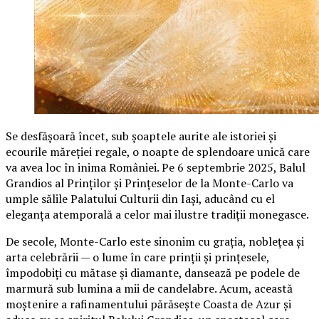
Se desfășoară încet, sub șoaptele aurite ale istoriei și
ecourile măreției regale, o noapte de splendoare unică care
va avea loc în inima României. Pe 6 septembrie 2025, Balul
Grandios al Prinților și Prințeselor de la Monte-Carlo va
umple sălile Palatului Culturii din Iași, aducând cu el
eleganța atemporală a celor mai ilustre tradiții monegasce.
De secole, Monte-Carlo este sinonim cu grația, noblețea și
arta celebrării — o lume în care prinții și prințesele,
împodobiți cu mătase și diamante, dansează pe podele de
marmură sub lumina a mii de candelabre. Acum, această
moștenire a rafinamentului părăsește Coasta de Azur și