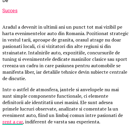
De
Succes
Aradul a devenit in ultimii ani un punct tot mai vizibil pe
harta evenimentelor auto din Romania. Pozitionat strategic
in vestul tarii, aproape de granita, orasul atrage nu doar
pasionati locali, ci si vizitatori din alte regiuni si din
strainatate. Intalnirile auto, expozitiile, concursurile de
tuning si evenimentele dedicate masinilor clasice sau sport
creeaza un cadru in care pasiunea pentru automobile se
manifesta liber, iar detaliile tehnice devin subiecte centrale
de discutie.
Intr-o astfel de atmosfera, jantele si anvelopele nu mai
sunt simple componente functionale, ci elemente
definitorii ale identitatii unei masini. Ele sunt adesea
primele lucruri observate, analizate si comentate la un
eveniment auto, fiind un limbaj comun intre pasionati de
rent a car
, indiferent de varsta sau experienta.