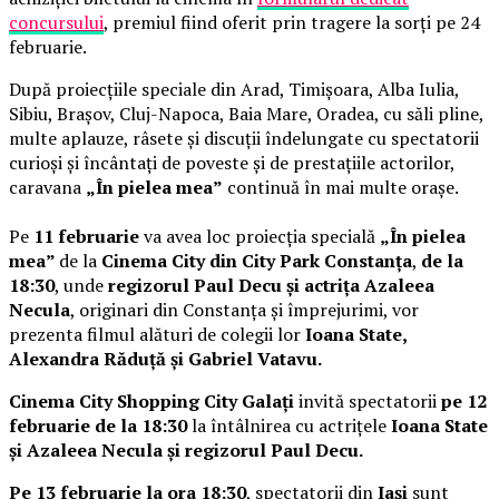
concursului
, premiul fiind oferit prin tragere la sorți pe 24
februarie.
După proiecțiile speciale din Arad, Timișoara, Alba Iulia,
Sibiu, Brașov, Cluj-Napoca, Baia Mare, Oradea, cu săli pline,
multe aplauze, râsete și discuții îndelungate cu spectatorii
curioși și încântați de poveste și de prestațiile actorilor,
caravana
„În pielea mea”
continuă în mai multe orașe.
Pe
11 februarie
va avea loc proiecția specială
„În pielea
mea”
de la
Cinema City din City Park Constanța
,
de la
18:30
, unde
regizorul Paul Decu și actrița Azaleea
Necula
, originari din Constanța și împrejurimi, vor
prezenta filmul alături de colegii lor
Ioana State,
Alexandra Răduță și Gabriel Vatavu.
Cinema City Shopping City Galați
invită spectatorii
pe 12
februarie de la 18:30
la întâlnirea cu actrițele
Ioana State
și Azaleea Necula și regizorul Paul Decu.
Pe 13 februarie la ora 18:30
, spectatorii din
Iași
sunt