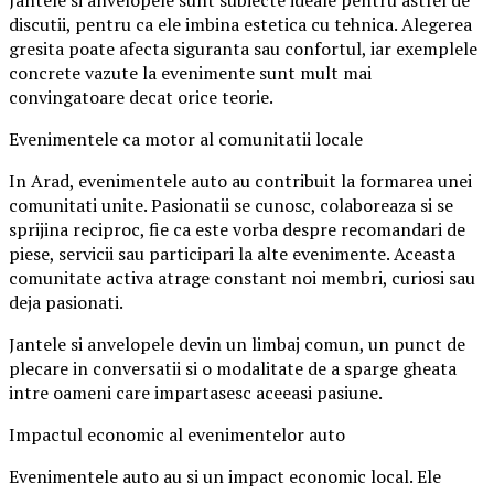
Jantele si anvelopele sunt subiecte ideale pentru astfel de
discutii, pentru ca ele imbina estetica cu tehnica. Alegerea
gresita poate afecta siguranta sau confortul, iar exemplele
concrete vazute la evenimente sunt mult mai
convingatoare decat orice teorie.
Evenimentele ca motor al comunitatii locale
In Arad, evenimentele auto au contribuit la formarea unei
comunitati unite. Pasionatii se cunosc, colaboreaza si se
sprijina reciproc, fie ca este vorba despre recomandari de
piese, servicii sau participari la alte evenimente. Aceasta
comunitate activa atrage constant noi membri, curiosi sau
deja pasionati.
Jantele si anvelopele devin un limbaj comun, un punct de
plecare in conversatii si o modalitate de a sparge gheata
intre oameni care impartasesc aceeasi pasiune.
Impactul economic al evenimentelor auto
Evenimentele auto au si un impact economic local. Ele