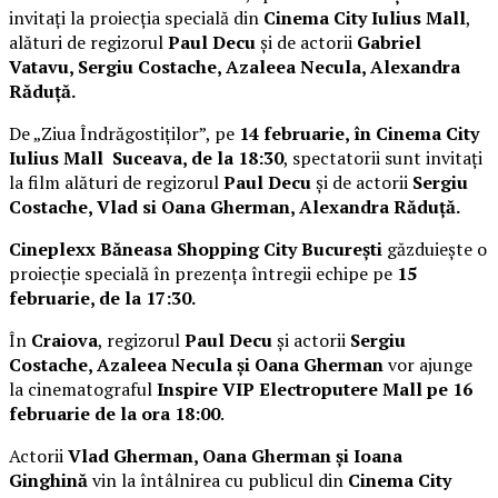
invitați la proiecția specială din
Cinema City Iulius Mall
,
alături de regizorul
Paul Decu
și de actorii
Gabriel
Vatavu, Sergiu Costache, Azaleea Necula, Alexandra
Răduță.
De „Ziua Îndrăgostiților”, pe
14 februarie, în Cinema City
Iulius Mall Suceava, de la 18:30
, spectatorii sunt invitați
la film alături de regizorul
Paul Decu
și de actorii
Sergiu
Costache, Vlad si Oana Gherman, Alexandra Răduță.
Cineplexx Băneasa Shopping City București
găzduiește o
proiecție specială în prezența întregii echipe pe
15
februarie, de la 17:30.
În
Craiova
, regizorul
Paul Decu
și actorii
Sergiu
Costache, Azaleea Necula și Oana Gherman
vor ajunge
la cinematograful
Inspire VIP Electroputere Mall pe 16
februarie de la ora 18:00
.
Actorii
Vlad Gherman, Oana Gherman și Ioana
Ginghină
vin la întâlnirea cu publicul din
Cinema City