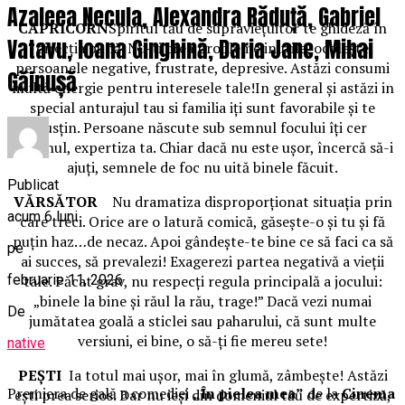
Azaleea Necula, Alexandra Răduță, Gabriel
CAPRICORN
Spiritul tău de supravieţuitor te ghideză în
Vatavu, Ioana Ginghină, Daria Jane, Mihai
direcţia bună. Nu-ţi crea probleme inutile, ocoleşte
persoanele negative, frustrate, depresive. Astăzi consumi
Găinușă
multă energie pentru interesele tale!In general şi astăzi in
special anturajul tau si familia iţi sunt favorabile şi te
susţin. Persoane născute sub semnul focului îţi cer
sprijinul, expertiza ta. Chiar dacă nu este uşor, încercă să-i
ajuţi, semnele de foc nu uită binele făcuit.
Publicat
VĂRSĂTOR
Nu dramatiza disproporţionat situaţia prin
acum 6 luni
care treci. Orice are o latură comică, găseşte-o şi tu şi fă
puţin haz…de necaz. Apoi gândeşte-te bine ce să faci ca să
pe
ai succes, să prevalezi! Exagerezi partea negativă a vieţii
februarie 11, 2026
tale. Păcat grav, nu respecţi regula principală a jocului:
„binele la bine şi răul la rău, trage!” Dacă vezi numai
De
jumătatea goală a sticlei sau paharului, că sunt multe
versiuni, ei bine, o să-ţi fie mereu sete!
native
PEŞTI
Ia totul mai uşor, mai în glumă, zâmbeşte! Astăzi
Premiera de gală a comediei
„În pielea mea”
de la
Cinema
eşti prea serios. Dar nu ieşi din domeniul tău de expertiză,