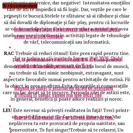
sentimente puternice, dar negative! Intensitatea emoţiilor
Iti recomandam
tale de azi te împiedică să fii logic. Dar, veştile pe care le
primeşti te bucură.Stelele te sfătuiesc să ai răbdare şi chiar
să dai dovadă de diplomaţie şi fair-play, pentru că lucrurile
EvenimenteGratuite.ro promovează online evenimentele cu
se vor lamuri aproape fără intervenţia ta. Astăzi poţi avea
unele succese şi poti reuşi în activităţi legate de tehnologie
acces gratuit din România
de vârf, telecomunicaţii sau informatică.
RAC
Trebuie să reduci ritmul! Este prea rapid pentru tine.
Tot ce trebuie sa stii inainte de Summer Well 2026. Ghidul
Dar, o promisiune te motivează. E o zi bună pentru
complet pentru editia aniversara de 15 ani
demersuri în domeniul personal!Astăzi, la locul de muncă,
nu trebuie să faci nimic neobişnuit, extravagant, sunt
aspectate favorabile numai pentru activitaţile de rutină. Fii
la obiect în ceea ce afirmi. Evita divagaţiile şi comparaţiile
Mașinile de spălat și uscătoarele bazate pe inteligență
care nu fac decât să te încurce. Perioada zilei de astăzi este,
artificială îți cunosc hainele mai bine decât tine
în general, benefică şi poate aduce realizări şi noroc.
LEU
Este necesar să priveşti realitatea în faţă! Treci printr-
un pericol financiar. De fapt toată lumea trece, dar
Cum ar fi dacă ceasul tău s-ar antrena alături de tine?
neplăcerea ta este provocată de propria naivitate, sau
generozitate. Te furi singur!Trebuie să te relaxezi. Un