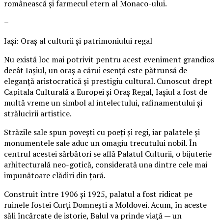
românească și farmecul etern al Monaco-ului.
–
Iași: Oraș al culturii și patrimoniului regal
Nu există loc mai potrivit pentru acest eveniment grandios
decât Iașiul, un oraș a cărui esență este pătrunsă de
eleganță aristocratică și prestigiu cultural. Cunoscut drept
Capitala Culturală a Europei și Oraș Regal, Iașiul a fost de
multă vreme un simbol al intelectului, rafinamentului și
strălucirii artistice.
Străzile sale spun povești cu poeți și regi, iar palatele și
monumentele sale aduc un omagiu trecutului nobil. În
centrul acestei sărbători se află Palatul Culturii, o bijuterie
arhitecturală neo-gotică, considerată una dintre cele mai
impunătoare clădiri din țară.
Construit între 1906 și 1925, palatul a fost ridicat pe
ruinele fostei Curți Domnești a Moldovei. Acum, în aceste
săli încărcate de istorie, Balul va prinde viață — un