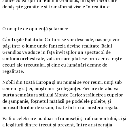
aduce cu ea spiritul Balului Grandios, un spectacol care
depășește granițele și transformă visele în realitate.
–
O noapte de opulență și farmec
Când ușile Palatului Culturii se vor deschide, oaspeții vor
păși într-o lume unde fantezia devine realitate. Balul
Grandios va aduce în fața invitaților un spectacol de
simfonii orchestrale, valsuri care plutesc prin aer ca niște
ecouri ale trecutului, și cine cu lumânări demne de
regalitate.
Nobili din toată Europa și nu numai se vor reuni, uniți sub
semnul grației, moștenirii și eleganței. Fiecare detaliu va
purta semnătura stilului Monte Carlo: strălucirea cupelor
de șampanie, foșnetul mătăsii pe podelele poleite, și
mirosul florilor de sezon, toate într-o atmosferă regală.
Va fi o celebrare nu doar a frumuseții și rafinamentului, ci și
a legăturii dintre trecut și prezent, între aristocrația