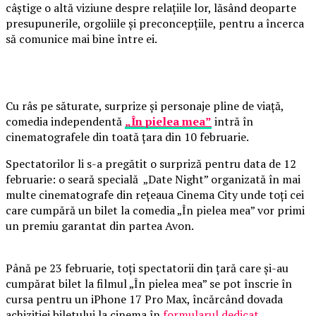
câștige o altă viziune despre relațiile lor, lăsând deoparte
presupunerile, orgoliile și preconcepțiile, pentru a încerca
să comunice mai bine între ei.
Cu râs pe săturate, surprize și personaje pline de viață,
comedia independentă
„În pielea mea”
intră în
cinematografele din toată țara din 10 februarie.
Spectatorilor li s-a pregătit o surpriză pentru data de 12
februarie: o seară specială „Date Night” organizată în mai
multe cinematografe din rețeaua Cinema City unde toți cei
care cumpără un bilet la comedia „În pielea mea” vor primi
un premiu garantat din partea Avon.
Până pe 23 februarie, toți spectatorii din țară care și-au
cumpărat bilet la filmul „În pielea mea” se pot înscrie în
cursa pentru un iPhone 17 Pro Max, încărcând dovada
achiziției biletului la cinema în
formularul dedicat