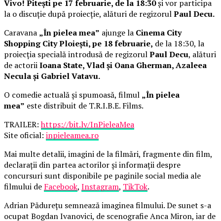
Vivo! Pitești pe 17 februarie, de la 18:30
și vor participa
la o discuție după proiecție, alături de regizorul
Paul Decu.
Caravana
„În pielea mea”
ajunge la
Cinema City
Shopping City Ploiești, pe 18 februarie,
de la 18:30, la
proiecția specială introdusă de regizorul
Paul Decu
, alături
de actorii
Ioana State, Vlad și Oana Gherman, Azaleea
Necula și Gabriel Vatavu.
O comedie actuală și spumoasă, filmul
„În pielea
mea”
este distribuit de T.R.I.B.E. Films.
TRAILER:
https://bit.ly/InPieleaMea
Site oficial:
inpieleamea.ro
Mai multe detalii, imagini de la filmări, fragmente din film,
declarații din partea actorilor și informații despre
concursuri sunt disponibile pe paginile social media ale
filmului de
Facebook
,
Instagram
,
TikTok
.
Adrian Pădurețu semnează imaginea filmului. De sunet s-a
ocupat Bogdan Ivanovici, de scenografie Anca Miron, iar de