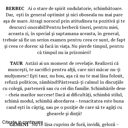
BERBEC
Ai o stare de spirit ondulatorie, schimbătoare.
Dar, eşti în general optimist şi nici oboseala nu mai pare
aşa de mare. Atragi norocul prin atitudinea ta pozitivă şi te
descurci onorabil!Pentru berbecii tineri, pentru miei,
aceasta zi, în special şi saptamana aceasta, în general,
trebuie să fie un serios examen pentru ceea ce sunt, de fapt
şi ceea ce doresc să facă in viaţa. Nu pierde timpul, pentru
că timpul nu ia prizonieri!
TAUR
Astăzi ai un moment de revelaţie. Realizezi că
munceşti, te sacrifici pentru alţii, care nici măcar nu-ţi
mulţumesc! Eşti taur, nu bou, aşa că nu te mai lăsa folosit,
refuză politicos, zâmbind!Păstrează-ţi calmul în discuţiile
cu colegii, partenerii sau cu cei din familie. Schimbările dese
– cheia marilor succese! Dacă ai dificultăţi, schimbă stilul,
schimă modul, schimbă abordarea – tenacitatea este buna
cand eşti în câştig, sau pe o poziţie de care să te agăţi cu
ghearele şi dinţii!
Citeste in continuare
GEMENI
Nu te lăsa cuprins de furii, invidii, gelozii –