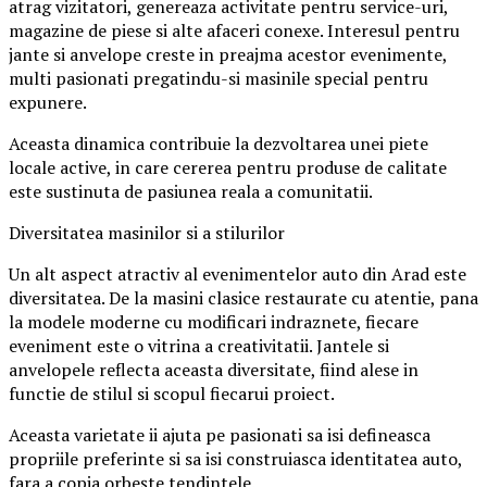
atrag vizitatori, genereaza activitate pentru service-uri,
magazine de piese si alte afaceri conexe. Interesul pentru
jante si anvelope creste in preajma acestor evenimente,
multi pasionati pregatindu-si masinile special pentru
expunere.
Aceasta dinamica contribuie la dezvoltarea unei piete
locale active, in care cererea pentru produse de calitate
este sustinuta de pasiunea reala a comunitatii.
Diversitatea masinilor si a stilurilor
Un alt aspect atractiv al evenimentelor auto din Arad este
diversitatea. De la masini clasice restaurate cu atentie, pana
la modele moderne cu modificari indraznete, fiecare
eveniment este o vitrina a creativitatii. Jantele si
anvelopele reflecta aceasta diversitate, fiind alese in
functie de stilul si scopul fiecarui proiect.
Aceasta varietate ii ajuta pe pasionati sa isi defineasca
propriile preferinte si sa isi construiasca identitatea auto,
fara a copia orbește tendintele.