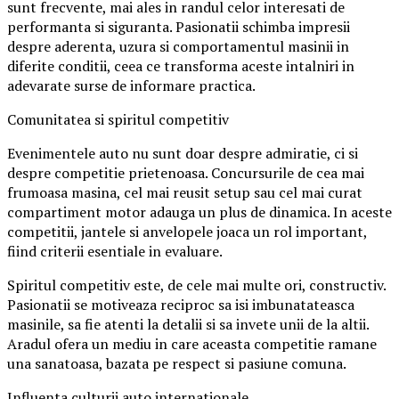
sunt frecvente, mai ales in randul celor interesati de
performanta si siguranta. Pasionatii schimba impresii
despre aderenta, uzura si comportamentul masinii in
diferite conditii, ceea ce transforma aceste intalniri in
adevarate surse de informare practica.
Comunitatea si spiritul competitiv
Evenimentele auto nu sunt doar despre admiratie, ci si
despre competitie prietenoasa. Concursurile de cea mai
frumoasa masina, cel mai reusit setup sau cel mai curat
compartiment motor adauga un plus de dinamica. In aceste
competitii, jantele si anvelopele joaca un rol important,
fiind criterii esentiale in evaluare.
Spiritul competitiv este, de cele mai multe ori, constructiv.
Pasionatii se motiveaza reciproc sa isi imbunatateasca
masinile, sa fie atenti la detalii si sa invete unii de la altii.
Aradul ofera un mediu in care aceasta competitie ramane
una sanatoasa, bazata pe respect si pasiune comuna.
Influenta culturii auto internationale