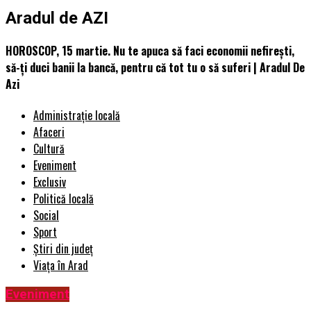
Aradul de AZI
HOROSCOP, 15 martie. Nu te apuca să faci economii nefireşti,
să-ţi duci banii la bancă, pentru că tot tu o să suferi | Aradul De
Azi
Administrație locală
Afaceri
Cultură
Eveniment
Exclusiv
Politică locală
Social
Sport
Știri din județ
Viața în Arad
Eveniment