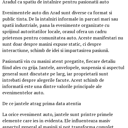
Aradul ca spatiu de intalnire pentru pasionatii auto
Evenimentele auto din Arad sunt diverse ca format si
public tinta. De la intalniri informale in parcari mari sau
spatii industriale, pana la evenimente organizate cu
sprijinul autoritatilor locale, orasul ofera un cadru
prietenos pentru comunitatea auto. Aceste manifestari nu
sunt doar despre masini expuse static, ci despre
interactiune, schimb de idei si impartasirea pasiunii.
Pasionatii vin cu masini atent pregatite, fiecare detaliu
fiind ales cu grija. Jantele, anvelopele, suspensia si aspectul
general sunt discutate pe larg, iar proprietarii sunt
intrebati despre alegerile facute. Acest schimb de
informatii este una dintre valorile principale ale
evenimentelor auto.
De ce jantele atrag prima data atentia
La orice eveniment auto, jantele sunt printre primele
elemente care ies in evidenta. Ele influenteaza masiv
aspectul general al masinii si pot transforma complet