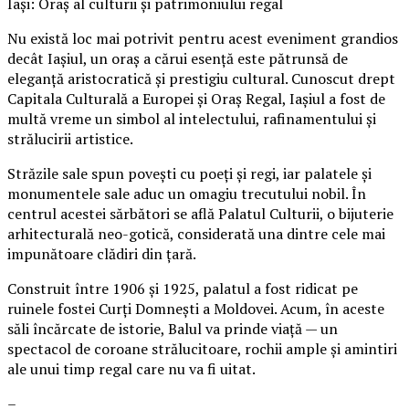
Iași: Oraș al culturii și patrimoniului regal
Nu există loc mai potrivit pentru acest eveniment grandios
decât Iașiul, un oraș a cărui esență este pătrunsă de
eleganță aristocratică și prestigiu cultural. Cunoscut drept
Capitala Culturală a Europei și Oraș Regal, Iașiul a fost de
multă vreme un simbol al intelectului, rafinamentului și
strălucirii artistice.
Străzile sale spun povești cu poeți și regi, iar palatele și
monumentele sale aduc un omagiu trecutului nobil. În
centrul acestei sărbători se află Palatul Culturii, o bijuterie
arhitecturală neo-gotică, considerată una dintre cele mai
impunătoare clădiri din țară.
Construit între 1906 și 1925, palatul a fost ridicat pe
ruinele fostei Curți Domnești a Moldovei. Acum, în aceste
săli încărcate de istorie, Balul va prinde viață — un
spectacol de coroane strălucitoare, rochii ample și amintiri
ale unui timp regal care nu va fi uitat.
–