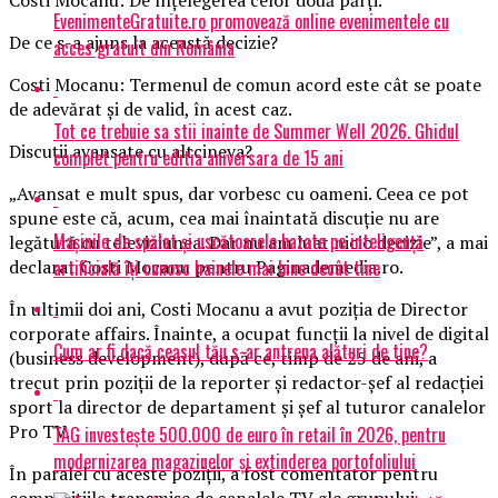
EvenimenteGratuite.ro promovează online evenimentele cu
De ce s-a ajuns la această decizie?
acces gratuit din România
Costi Mocanu: Termenul de comun acord este cât se poate
de adevărat și de valid, în acest caz.
Tot ce trebuie sa stii inainte de Summer Well 2026. Ghidul
Discuții avansate cu altcineva?
complet pentru editia aniversara de 15 ani
„Avansat e mult spus, dar vorbesc cu oameni. Ceea ce pot
spune este că, acum, cea mai înaintată discuție nu are
Mașinile de spălat și uscătoarele bazate pe inteligență
legătură cu televiziunea. Dar nu am luat nicio decizie”, a mai
artificială îți cunosc hainele mai bine decât tine
declarat Costi Mocanu pentru Paginademedia.ro.
În ultimii doi ani, Costi Mocanu a avut poziția de Director
corporate affairs. Înainte, a ocupat funcții la nivel de digital
Cum ar fi dacă ceasul tău s-ar antrena alături de tine?
(business development), după ce, timp de 25 de ani, a
trecut prin poziții de la reporter și redactor-șef al redacției
sport la director de departament și șef al tuturor canalelor
Pro TV.
TAG investește 500.000 de euro în retail în 2026, pentru
modernizarea magazinelor și extinderea portofoliului
În paralel cu aceste poziții, a fost comentator pentru
competițiile transmise de canalele TV ale grupului.