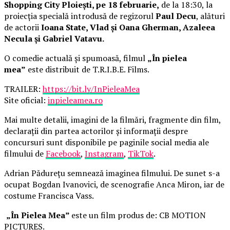
Shopping City Ploiești, pe 18 februarie,
de la 18:30, la
proiecția specială introdusă de regizorul
Paul Decu
, alături
de actorii
Ioana State, Vlad și Oana Gherman, Azaleea
Necula și Gabriel Vatavu.
O comedie actuală și spumoasă, filmul
„În pielea
mea”
este distribuit de T.R.I.B.E. Films.
TRAILER:
https://bit.ly/InPieleaMea
Site oficial:
inpieleamea.ro
Mai multe detalii, imagini de la filmări, fragmente din film,
declarații din partea actorilor și informații despre
concursuri sunt disponibile pe paginile social media ale
filmului de
Facebook
,
Instagram
,
TikTok
.
Adrian Pădurețu semnează imaginea filmului. De sunet s-a
ocupat Bogdan Ivanovici, de scenografie Anca Miron, iar de
costume Francisca Vass.
„În Pielea Mea”
este un film produs de: CB MOTION
PICTURES.