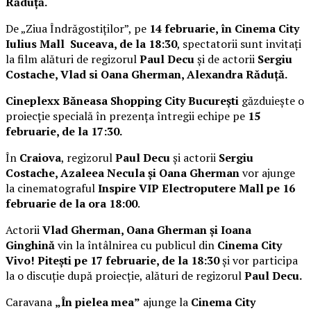
Răduță.
De „Ziua Îndrăgostiților”, pe
14 februarie, în Cinema City
Iulius Mall Suceava, de la 18:30
, spectatorii sunt invitați
la film alături de regizorul
Paul Decu
și de actorii
Sergiu
Costache, Vlad si Oana Gherman, Alexandra Răduță.
Cineplexx Băneasa Shopping City București
găzduiește o
proiecție specială în prezența întregii echipe pe
15
februarie, de la 17:30.
În
Craiova
, regizorul
Paul Decu
și actorii
Sergiu
Costache, Azaleea Necula și Oana Gherman
vor ajunge
la cinematograful
Inspire VIP Electroputere Mall pe 16
februarie de la ora 18:00
.
Actorii
Vlad Gherman, Oana Gherman și Ioana
Ginghină
vin la întâlnirea cu publicul din
Cinema City
Vivo! Pitești pe 17 februarie, de la 18:30
și vor participa
la o discuție după proiecție, alături de regizorul
Paul Decu.
Caravana
„În pielea mea”
ajunge la
Cinema City