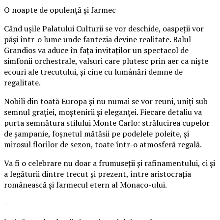
O noapte de opulență și farmec
Când ușile Palatului Culturii se vor deschide, oaspeții vor
păși într-o lume unde fantezia devine realitate. Balul
Grandios va aduce în fața invitaților un spectacol de
simfonii orchestrale, valsuri care plutesc prin aer ca niște
ecouri ale trecutului, și cine cu lumânări demne de
regalitate.
Nobili din toată Europa și nu numai se vor reuni, uniți sub
semnul grației, moștenirii și eleganței. Fiecare detaliu va
purta semnătura stilului Monte Carlo: strălucirea cupelor
de șampanie, foșnetul mătăsii pe podelele poleite, și
mirosul florilor de sezon, toate într-o atmosferă regală.
Va fi o celebrare nu doar a frumuseții și rafinamentului, ci și
a legăturii dintre trecut și prezent, între aristocrația
românească și farmecul etern al Monaco-ului.
–