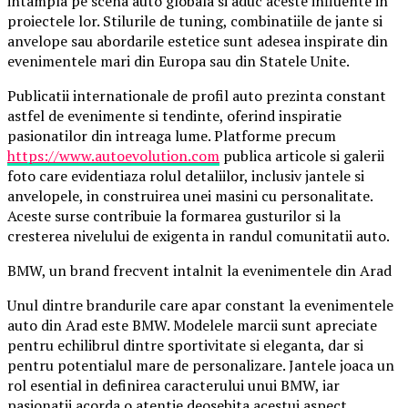
intampla pe scena auto globala si aduc aceste influente in
proiectele lor. Stilurile de tuning, combinatiile de jante si
anvelope sau abordarile estetice sunt adesea inspirate din
evenimentele mari din Europa sau din Statele Unite.
Publicatii internationale de profil auto prezinta constant
astfel de evenimente si tendinte, oferind inspiratie
pasionatilor din intreaga lume. Platforme precum
https://www.autoevolution.com
publica articole si galerii
foto care evidentiaza rolul detaliilor, inclusiv jantele si
anvelopele, in construirea unei masini cu personalitate.
Aceste surse contribuie la formarea gusturilor si la
cresterea nivelului de exigenta in randul comunitatii auto.
BMW, un brand frecvent intalnit la evenimentele din Arad
Unul dintre brandurile care apar constant la evenimentele
auto din Arad este BMW. Modelele marcii sunt apreciate
pentru echilibrul dintre sportivitate si eleganta, dar si
pentru potentialul mare de personalizare. Jantele joaca un
rol esential in definirea caracterului unui BMW, iar
pasionatii acorda o atentie deosebita acestui aspect.