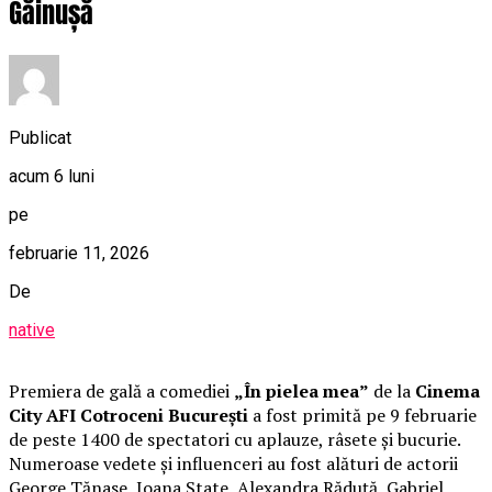
Găinușă
Publicat
acum 6 luni
pe
februarie 11, 2026
De
native
Premiera de gală a comediei
„În pielea mea”
de la
Cinema
City AFI Cotroceni București
a fost primită pe 9 februarie
de peste 1400 de spectatori cu aplauze, râsete și bucurie.
Numeroase vedete și influenceri au fost alături de actorii
George Tănase, Ioana State, Alexandra Răduță, Gabriel