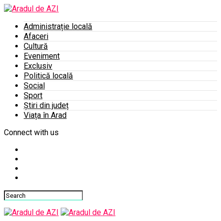
Administrație locală
Afaceri
Cultură
Eveniment
Exclusiv
Politică locală
Social
Sport
Știri din județ
Viața în Arad
Connect with us