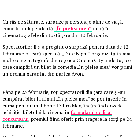
Cu râs pe săturate, surprize și personaje pline de viață,
comedia independentă
„În pielea mea”
intră în
cinematografele din toată țara din 10 februarie.
Spectatorilor li s-a pregătit o surpriză pentru data de 12
februarie: o seară specială „Date Night” organizată în mai
multe cinematografe din rețeaua Cinema City unde toți cei
care cumpără un bilet la comedia „În pielea mea” vor primi
un premiu garantat din partea Avon.
Până pe 23 februarie, toți spectatorii din țară care și-au
cumpărat bilet la filmul „În pielea mea” se pot înscrie în
cursa pentru un iPhone 17 Pro Max, încărcând dovada
achiziției biletului la cinema în
formularul dedicat
concursului
, premiul fiind oferit prin tragere la sorți pe 24
februarie.