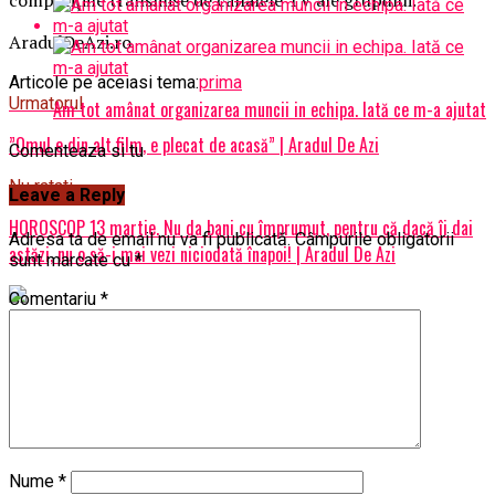
AradulDeAzi.ro
Articole pe aceiasi tema:
prima
Urmatorul
Am tot amânat organizarea muncii in echipa. Iată ce m-a ajutat
”Omul e din alt film, e plecat de acasă” | Aradul De Azi
Comenteaza si tu
Nu ratati
Leave a Reply
HOROSCOP 13 martie. Nu da bani cu împrumut, pentru că dacă îi dai
Adresa ta de email nu va fi publicată.
Câmpurile obligatorii
astăzi, nu o să-i mai vezi niciodată înapoi! | Aradul De Azi
sunt marcate cu
*
Comentariu
*
Nume
*