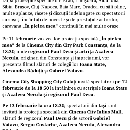
După proiecțiile speciale din Arad, Timișoara, Alba Iulia,
Sibiu, Brașov, Cluj-Napoca, Baia Mare, Oradea, cu săli pline,
multe aplauze, râsete și discuții îndelungate cu spectatorii
curioși și încântați de poveste și de prestațiile actorilor,
caravana
„În pielea mea”
continuă în mai multe orașe.
Pe
11 februarie
va avea loc proiecția specială
„În pielea
mea”
de la
Cinema City din City Park Constanța
,
de la
18:30
, unde
regizorul Paul Decu și actrița Azaleea
Necula
, originari din Constanța și împrejurimi, vor
prezenta filmul alături de colegii lor
Ioana State,
Alexandra Răduță și Gabriel Vatavu.
Cinema City Shopping City Galați
invită spectatorii
pe 12
februarie de la 18:30
la întâlnirea cu actrițele
Ioana State
și Azaleea Necula și regizorul Paul Decu.
Pe 13 februarie la ora 18:30
, spectatorii din
Iași
sunt
invitați la proiecția specială din
Cinema City Iulius Mall
,
alături de regizorul
Paul Decu
și de actorii
Gabriel
Vatavu, Sergiu Costache, Azaleea Necula, Alexandra