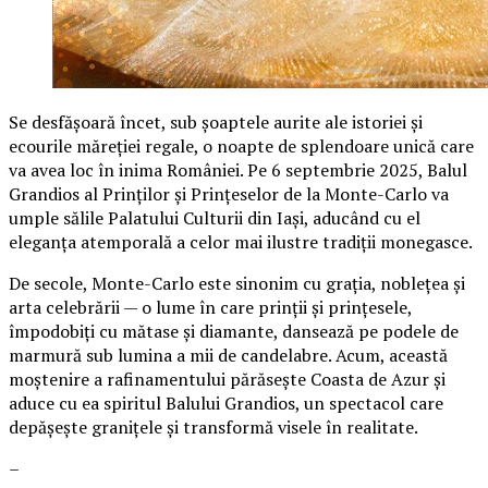
Se desfășoară încet, sub șoaptele aurite ale istoriei și
ecourile măreției regale, o noapte de splendoare unică care
va avea loc în inima României. Pe 6 septembrie 2025, Balul
Grandios al Prinților și Prințeselor de la Monte-Carlo va
umple sălile Palatului Culturii din Iași, aducând cu el
eleganța atemporală a celor mai ilustre tradiții monegasce.
De secole, Monte-Carlo este sinonim cu grația, noblețea și
arta celebrării — o lume în care prinții și prințesele,
împodobiți cu mătase și diamante, dansează pe podele de
marmură sub lumina a mii de candelabre. Acum, această
moștenire a rafinamentului părăsește Coasta de Azur și
aduce cu ea spiritul Balului Grandios, un spectacol care
depășește granițele și transformă visele în realitate.
–