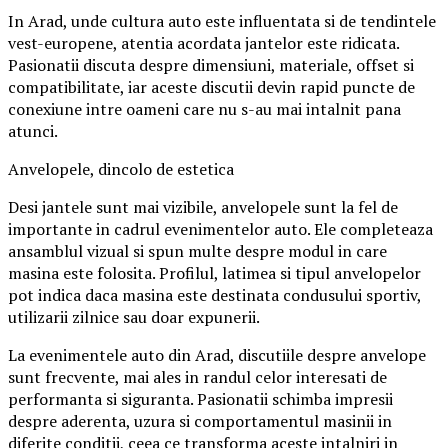
In Arad, unde cultura auto este influentata si de tendintele
vest-europene, atentia acordata jantelor este ridicata.
Pasionatii discuta despre dimensiuni, materiale, offset si
compatibilitate, iar aceste discutii devin rapid puncte de
conexiune intre oameni care nu s-au mai intalnit pana
atunci.
Anvelopele, dincolo de estetica
Desi jantele sunt mai vizibile, anvelopele sunt la fel de
importante in cadrul evenimentelor auto. Ele completeaza
ansamblul vizual si spun multe despre modul in care
masina este folosita. Profilul, latimea si tipul anvelopelor
pot indica daca masina este destinata condusului sportiv,
utilizarii zilnice sau doar expunerii.
La evenimentele auto din Arad, discutiile despre anvelope
sunt frecvente, mai ales in randul celor interesati de
performanta si siguranta. Pasionatii schimba impresii
despre aderenta, uzura si comportamentul masinii in
diferite conditii, ceea ce transforma aceste intalniri in