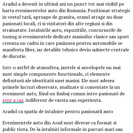
Aradul a devenit in ultimii ani un punct tot mai vizibil pe
harta evenimentelor auto din Romania. Pozitionat strategic
in vestul tarii, aproape de granita, orasul atrage nu doar
pasionati locali, ci si vizitatori din alte regiuni si din
strainatate. Intalnirile auto, expozitiile, concursurile de
tuning si evenimentele dedicate masinilor clasice sau sport
creeaza un cadru in care pasiunea pentru automobile se
manifesta liber, iar detaliile tehnice devin subiecte centrale
de discutie.
Intr-o astfel de atmosfera, jantele si anvelopele nu mai
sunt simple componente functionale, ci elemente
definitorii ale identitatii unei masini. Ele sunt adesea
primele lucruri observate, analizate si comentate la un
eveniment auto, fiind un limbaj comun intre pasionati de
rent a car
, indiferent de varsta sau experienta.
Aradul ca spatiu de intalnire pentru pasionatii auto
Evenimentele auto din Arad sunt diverse ca format si
public tinta. De la intalniri informale in parcari mari sau