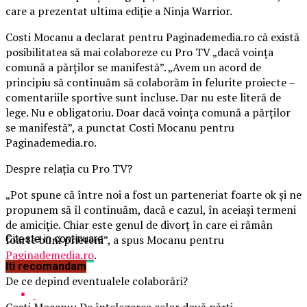
care a prezentat ultima ediție a Ninja Warrior.
Costi Mocanu a declarat pentru Paginademedia.ro că există
posibilitatea să mai colaboreze cu Pro TV „dacă voința
comună a părților se manifestă”. „Avem un acord de
principiu să continuăm să colaborăm în felurite proiecte –
comentariile sportive sunt incluse. Dar nu este literă de
lege. Nu e obligatoriu. Doar dacă voința comună a părților
se manifestă”, a punctat Costi Mocanu pentru
Paginademedia.ro.
Despre relația cu Pro TV?
„Pot spune că între noi a fost un parteneriat foarte ok și ne
propunem să îl continuăm, dacă e cazul, în aceiași termeni
de amiciție. Chiar este genul de divorț în care ei rămân
foarte buni prieteni”, a spus Mocanu pentru
Citeste in continuare
Paginademedia.ro
.
Iti recomandam
De ce depind eventualele colaborări?
Costi Mocanu: De înțelegerea celor două părți.