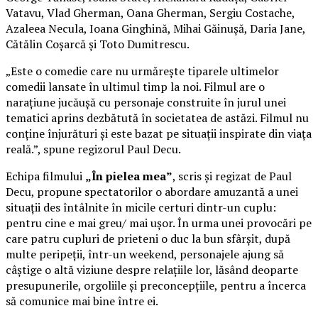
Vatavu, Vlad Gherman, Oana Gherman, Sergiu Costache,
Azaleea Necula, Ioana Ginghină, Mihai Găinușă, Daria Jane,
Cătălin Coșarcă și Toto Dumitrescu.
„Este o comedie care nu urmărește tiparele ultimelor
comedii lansate în ultimul timp la noi. Filmul are o
narațiune jucăușă cu personaje construite în jurul unei
tematici aprins dezbătută în societatea de astăzi. Filmul nu
conține înjurături și este bazat pe situații inspirate din viața
reală.”, spune regizorul Paul Decu.
Echipa filmului
„În pielea mea”
, scris și regizat de Paul
Decu, propune spectatorilor o abordare amuzantă a unei
situații des întâlnite în micile certuri dintr-un cuplu:
pentru cine e mai greu/ mai ușor. În urma unei provocări pe
care patru cupluri de prieteni o duc la bun sfârșit, după
multe peripeții, într-un weekend, personajele ajung să
câștige o altă viziune despre relațiile lor, lăsând deoparte
presupunerile, orgoliile și preconcepțiile, pentru a încerca
să comunice mai bine între ei.