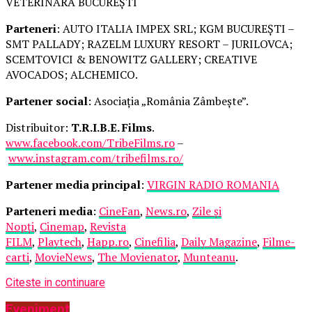
VETERINARĂ BUCUREȘTI
Parteneri
: AUTO ITALIA IMPEX SRL; KGM BUCUREȘTI –
SMT PALLADY; RAZELM LUXURY RESORT – JURILOVCA;
SCEMTOVICI & BENOWITZ GALLERY; CREATIVE
AVOCADOS; ALCHEMICO.
Partener social
: Asociația „România Zâmbește”.
Distribuitor:
T.R.I.B.E. Films
.
www.facebook.com/TribeFilms.ro
–
www.instagram.com/tribefilms.ro/
Partener media principal
:
VIRGIN RADIO ROMANIA
Parteneri media
:
CineFan
,
News.ro
,
Zile și
Nopți
,
Cinemap
,
Revista
FILM
,
Playtech
,
Happ.ro
,
Cinefilia
,
Daily Magazine
,
Filme-
carti
,
MovieNews
,
The Movienator
,
Munteanu
.
Citeste in continuare
Eveniment