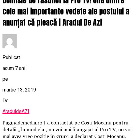
Demisie de răsunet la Pro Tv! Una dintre
cele mai importante vedete ale postului a
anunțat că pleacă | Aradul De Azi
Publicat
acum 7 ani
pe
martie 13, 2019
De
AraduldeAZI
Paginademedia.ro l-a contactat pe Costi Mocanu pentru
detalii. „În mod clar, nu voi mai fi angajat al Pro TV, nu voi
mai avea vreo poziție în grup”, a declarat Costi Mocanu,