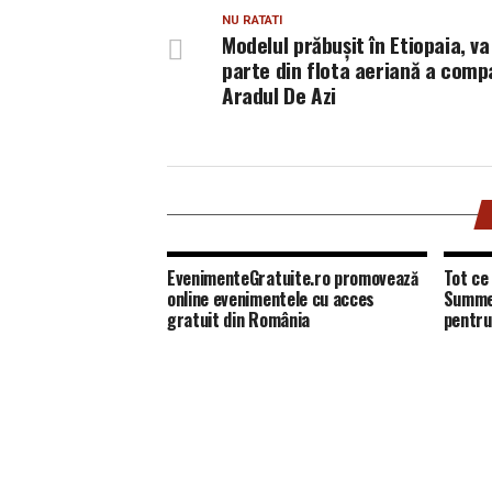
NU RATATI
Modelul prăbușit în Etiopaia, v
parte din flota aeriană a compa
Aradul De Azi
EvenimenteGratuite.ro promovează
Tot ce 
online evenimentele cu acces
Summer
gratuit din România
pentru