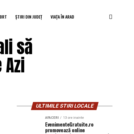
ORT
ȘTIRI DIN JUDEȚ
VIAȚA ÎN ARAD
ali să
 Azi
ULTIMILE STIRI LOCALE
AFACERI
13 ore inainte
EvenimenteGratuite.ro
promovează online