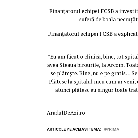
Finanţatorul echipei FCSB a investit 
suferă de boala necruţăt
Finanțatorul echipei FCSB a explicat 
”Eu am făcut o clinică, bine, tot spit
avea Steaua birourile, la Arcom. Toată
se plătește. Bine, nu e pe gratis… Se
Plătesc la spitalul meu cum ar veni, că
atunci plătesc eu singur toate tra
AradulDeAzi.ro
ARTICOLE PE ACEIASI TEMA:
PRIMA