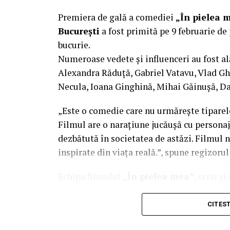
Premiera de gală a comediei
„În pielea 
București
a fost primită pe 9 februarie de 
bucurie.
Numeroase vedete și influenceri au fost al
Alexandra Răduță, Gabriel Vatavu, Vlad G
Necula, Ioana Ginghină, Mihai Găinușă, Da
„Este o comedie care nu urmărește tiparel
Filmul are o narațiune jucăușă cu personaj
dezbătută în societatea de astăzi. Filmul n
inspirate din viața reală.”, spune regizoru
Echipa filmului
„În pielea mea”
, scris ș
abordare amuzantă a unei situații des întâl
mai greu/ mai ușor. În urma unei provocări
CITES
sfârșit, după multe peripeții, într-un week