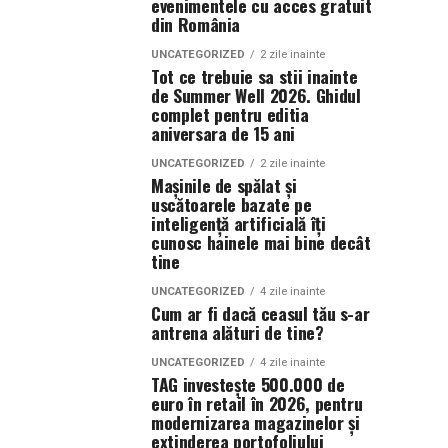
evenimentele cu acces gratuit
din România
UNCATEGORIZED
2 zile inainte
Tot ce trebuie sa stii inainte
de Summer Well 2026. Ghidul
complet pentru editia
aniversara de 15 ani
UNCATEGORIZED
2 zile inainte
Mașinile de spălat și
uscătoarele bazate pe
inteligență artificială îți
cunosc hainele mai bine decât
tine
UNCATEGORIZED
4 zile inainte
Cum ar fi dacă ceasul tău s-ar
antrena alături de tine?
UNCATEGORIZED
4 zile inainte
TAG investește 500.000 de
euro în retail în 2026, pentru
modernizarea magazinelor și
extinderea portofoliului