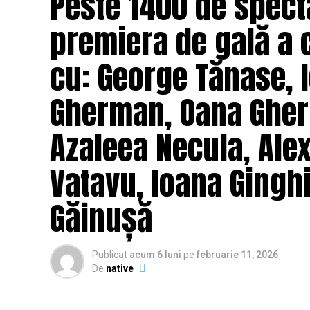
Peste 1400 de specta
premiera de gală a 
cu: George Tănase, I
Gherman, Oana Gher
Azaleea Necula, Ale
Vatavu, Ioana Ginghi
Găinușă
Publicat
acum 6 luni
pe
februarie 11, 2026
De
native