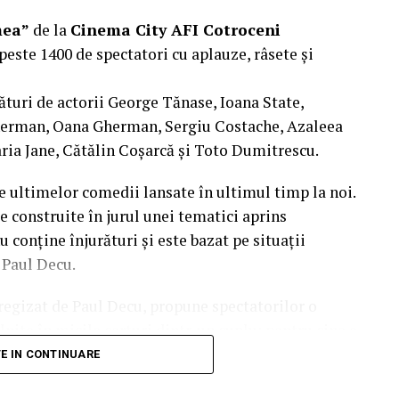
mea”
de la
Cinema City AFI Cotroceni
peste 1400 de spectatori cu aplauze, râsete și
ături de actorii George Tănase, Ioana State,
herman, Oana Gherman, Sergiu Costache, Azaleea
ria Jane, Cătălin Coșarcă și Toto Dumitrescu.
e ultimelor comedii lansate în ultimul timp la noi.
e construite în jurul unei tematici aprins
u conține înjurături și este bazat pe situații
l Paul Decu.
i regizat de Paul Decu, propune spectatorilor o
nite în micile certuri dintr-un cuplu: pentru cine e
 pe care patru cupluri de prieteni o duc la bun
TE IN CONTINUARE
end, personajele ajung să câștige o altă viziune