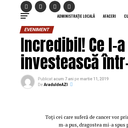
ADMINISTRAȚIE LOCALĂ
AFACERI
C
EVENIMENT
Incredibil! Ce l-
investească într-
Publicat
acum 7 ani
pe
martie 11, 2019
De
AraduldeAZI
Toți cei care suferă de cancer vor pr
m-a pus, dragostea mi-a spus pu