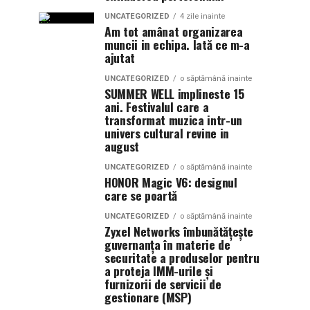
UNCATEGORIZED
4 zile inainte
Am tot amânat organizarea
muncii in echipa. Iată ce m-a
ajutat
UNCATEGORIZED
o săptămână inainte
SUMMER WELL implineste 15
ani. Festivalul care a
transformat muzica intr-un
univers cultural revine in
august
UNCATEGORIZED
o săptămână inainte
HONOR Magic V6: designul
care se poartă
UNCATEGORIZED
o săptămână inainte
Zyxel Networks îmbunătățește
guvernanța în materie de
securitate a produselor pentru
a proteja IMM-urile și
furnizorii de servicii de
gestionare (MSP)