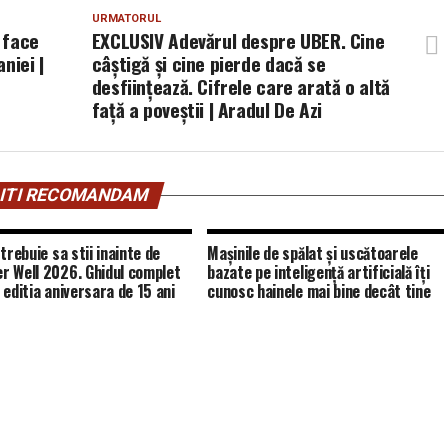
URMATORUL
a face
EXCLUSIV Adevărul despre UBER. Cine
niei |
câștigă și cine pierde dacă se
desființează. Cifrele care arată o altă
față a poveștii | Aradul De Azi
ITI RECOMANDAM
trebuie sa stii inainte de
Mașinile de spălat și uscătoarele
 Well 2026. Ghidul complet
bazate pe inteligență artificială îți
 editia aniversara de 15 ani
cunosc hainele mai bine decât tine