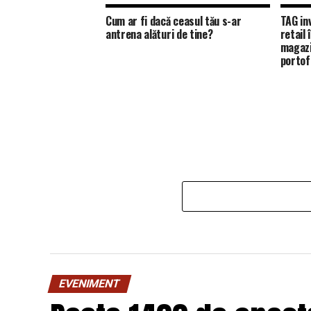
Cum ar fi dacă ceasul tău s-ar
TAG in
antrena alături de tine?
retail
magazi
portofo
EVENIMENT