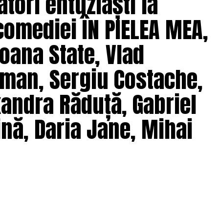
tori entuziaști la
comediei ÎN PIELEA MEA,
oana State, Vlad
man, Sergiu Costache,
xandra Răduță, Gabriel
nă, Daria Jane, Mihai