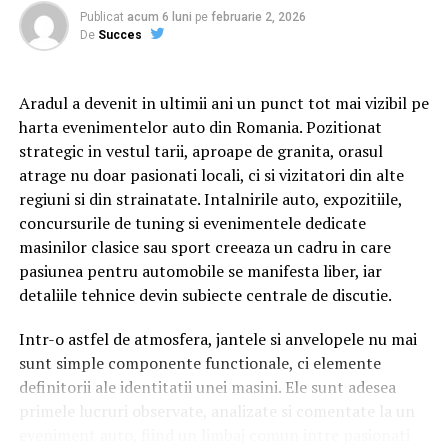
preconcepțiile, pentru a încerca să comunice mai bine
Publicat
acum 6 luni
pe
februarie 2, 2026
între ei.
De
Succes
Aradul a devenit in ultimii ani un punct tot mai vizibil pe
Cu râs pe săturate, surprize și personaje pline de viață,
harta evenimentelor auto din Romania. Pozitionat
comedia independentă
„În pielea mea”
intră în
strategic in vestul tarii, aproape de granita, orasul
cinematografele din toată țara din 10 februarie.
atrage nu doar pasionati locali, ci si vizitatori din alte
regiuni si din strainatate. Intalnirile auto, expozitiile,
Spectatorilor li s-a pregătit o surpriză pentru data de
concursurile de tuning si evenimentele dedicate
12 februarie: o seară specială „Date Night” organizată în
masinilor clasice sau sport creeaza un cadru in care
mai multe cinematografe din rețeaua Cinema City unde
pasiunea pentru automobile se manifesta liber, iar
toți cei care cumpără un bilet la comedia „În pielea mea”
detaliile tehnice devin subiecte centrale de discutie.
vor primi un premiu garantat din partea Avon.
Intr-o astfel de atmosfera, jantele si anvelopele nu mai
sunt simple componente functionale, ci elemente
Până pe 23 februarie, toți spectatorii din țară care și-au
definitorii ale identitatii unei masini. Ele sunt adesea
cumpărat bilet la filmul „În pielea mea” se pot înscrie în
primele lucruri observate, analizate si comentate la un
cursa pentru un iPhone 17 Pro Max, încărcând dovada
eveniment auto, fiind un limbaj comun intre pasionati