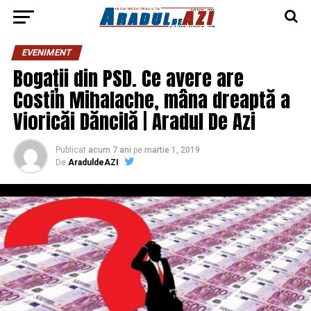
EVENIMENT
Bogații din PSD. Ce avere are
Costin Mihalache, mâna dreaptă a
Vioricăi Dăncilă | Aradul De Azi
Publicat
acum 7 ani
pe
martie 1, 2019
De
AraduldeAZI