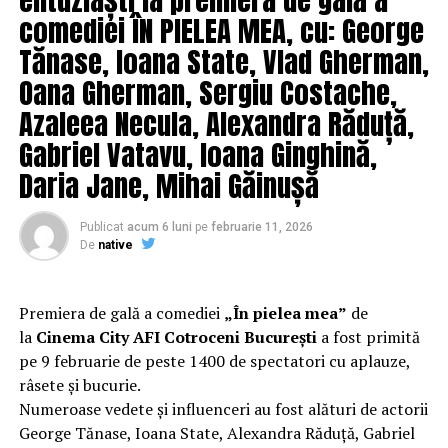
comediei ÎN PIELEA MEA, cu: George
Tănase, Ioana State, Vlad Gherman,
În perioada noiembrie 2015 – martie 2018, el a fost
Oana Gherman, Sergiu Costache,
consilier în cadrul CFR Electrificare SA. În intervalul
Azaleea Necula, Alexandra Răduță,
martie 2015 – iunie 2017, Mihalache a fost membru în
Gabriel Vatavu, Ioana Ginghină,
Consiliul de Supraveghere al Transelectrica şi în
Comitetul de Securitate Energetică.
Daria Jane, Mihai Găinușă
În anul 2011 a devenit membru în Consiliul de
Publicat
acum 6 luni
pe
februarie 11, 2026
conducere al Casei Româno-Chineze. ÎN 2012-2013 a
De
native
fost consilier al UGIR pentru relaţia cu China.
În ianuarie 2013 a fost numit consilier de stat la
Premiera de gală a comediei
„În pielea mea”
de
Cancelaria primului ministru, iar în august 2013 a
la
Cinema City AFI Cotroceni București
a fost primită
devenit preşedinte al Consiliului de Administraţiei al
pe 9 februarie de peste 1400 de spectatori cu aplauze,
CNDANR. În 2014 a revenit la Cancelaria primului
râsete și bucurie.
ministru.
Numeroase vedete și influenceri au fost alături de actorii
George Tănase, Ioana State, Alexandra Răduță, Gabriel