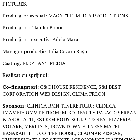
PICTURES.
Producător asociat: MAGNETIC MEDIA PRODUCTIONS
Producător: Claudiu Boboc
Producător executiv: Adela Mara
Manager producție: Iulia Cezara Roșu
Casting: ELEPHANT MEDIA
Realizat cu sprijinul:
Co-finanțatori:
C&C HOUSE RESIDENCE, S&I BEST
CORPORATION WEB DESIGN, CLIMA FREON
Sponsori
: CLINICA RMN TINERETULUI; CLINICA
IMAMED; OMV PETROM; MIKO BEAUTY PALACE; ȘERBAN
& ASOCIAȚII; ESTEEM BODY SCULPT & SPA; PIZZERIA
VOLARE; MERLIN’S; DOWNTOWN FITNESS MATEI
BASARAB; THE COFFEE HOUSE; CLAUMAR PESCAR;
UNIVERSITATEA DE ȘTIINȚE AGRONOMICE ȘI MEDICINĂ