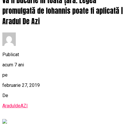
Va fi bucurie în toată țara. Legea
promulgată de Iohannis poate fi aplicată |
Aradul De Azi
Publicat
acum 7 ani
pe
februarie 27, 2019
De
AraduldeAZI