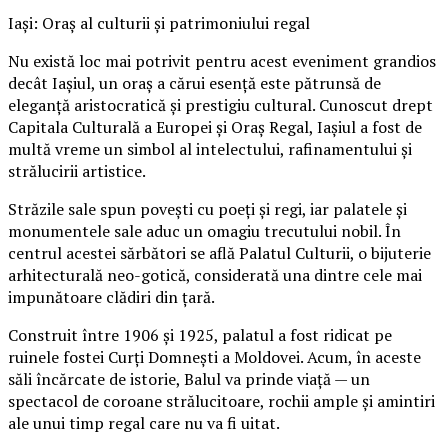
Iași: Oraș al culturii și patrimoniului regal
Nu există loc mai potrivit pentru acest eveniment grandios
decât Iașiul, un oraș a cărui esență este pătrunsă de
eleganță aristocratică și prestigiu cultural. Cunoscut drept
Capitala Culturală a Europei și Oraș Regal, Iașiul a fost de
multă vreme un simbol al intelectului, rafinamentului și
strălucirii artistice.
Străzile sale spun povești cu poeți și regi, iar palatele și
monumentele sale aduc un omagiu trecutului nobil. În
centrul acestei sărbători se află Palatul Culturii, o bijuterie
arhitecturală neo-gotică, considerată una dintre cele mai
impunătoare clădiri din țară.
Construit între 1906 și 1925, palatul a fost ridicat pe
ruinele fostei Curți Domnești a Moldovei. Acum, în aceste
săli încărcate de istorie, Balul va prinde viață — un
spectacol de coroane strălucitoare, rochii ample și amintiri
ale unui timp regal care nu va fi uitat.