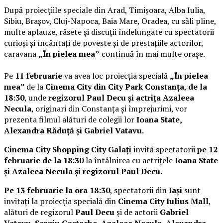
După proiecțiile speciale din Arad, Timișoara, Alba Iulia,
Sibiu, Brașov, Cluj-Napoca, Baia Mare, Oradea, cu săli pline,
multe aplauze, râsete și discuții îndelungate cu spectatorii
curioși și încântați de poveste și de prestațiile actorilor,
caravana
„În pielea mea”
continuă în mai multe orașe.
Pe
11 februarie
va avea loc proiecția specială
„În pielea
mea”
de la
Cinema City din City Park Constanța
,
de la
18:30
, unde
regizorul Paul Decu și actrița Azaleea
Necula
, originari din Constanța și împrejurimi, vor
prezenta filmul alături de colegii lor
Ioana State,
Alexandra Răduță și Gabriel Vatavu.
Cinema City Shopping City Galați
invită spectatorii
pe 12
februarie de la 18:30
la întâlnirea cu actrițele
Ioana State
și Azaleea Necula și regizorul Paul Decu.
Pe 13 februarie la ora 18:30
, spectatorii din
Iași
sunt
invitați la proiecția specială din
Cinema City Iulius Mall
,
alături de regizorul
Paul Decu
și de actorii
Gabriel
Vatavu, Sergiu Costache, Azaleea Necula, Alexandra