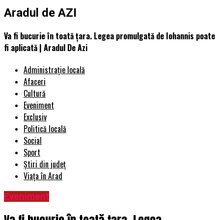
Aradul de AZI
Va fi bucurie în toată țara. Legea promulgată de Iohannis poate
fi aplicată | Aradul De Azi
Administrație locală
Afaceri
Cultură
Eveniment
Exclusiv
Politică locală
Social
Sport
Știri din județ
Viața în Arad
Eveniment