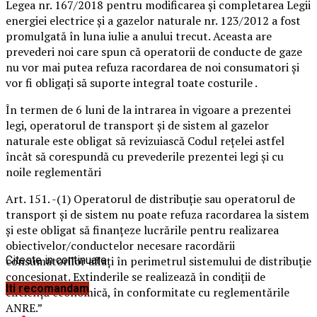
Legea nr. 167/2018 pentru modificarea şi completarea Legii
energiei electrice şi a gazelor naturale nr. 123/2012 a fost
promulgată în luna iulie a anului trecut. Aceasta are
prevederi noi care spun că operatorii de conducte de gaze
nu vor mai putea refuza racordarea de noi consumatori şi
vor fi obligaţi să suporte integral toate costurile .
În termen de 6 luni de la intrarea în vigoare a prezentei
legi, operatorul de transport şi de sistem al gazelor
naturale este obligat să revizuiască Codul reţelei astfel
încât să corespundă cu prevederile prezentei legi şi cu
noile reglementări
Art. 151. -(1) Operatorul de distribuţie sau operatorul de
transport şi de sistem nu poate refuza racordarea la sistem
şi este obligat să finanţeze lucrările pentru realizarea
obiectivelor/conductelor necesare racordării
consumatorilor aflaţi în perimetrul sistemului de distribuţie
Citeste in continuare
concesionat. Extinderile se realizează în condiţii de
Iti recomandam
eficienţă economică, în conformitate cu reglementările
ANRE.”