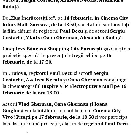
Răduță.
De „Ziua Îndrăgostiților”, pe
14 februarie, în Cinema City
Iulius Mall Suceava, de la 18:30
, spectatorii sunt invitați
la film alături de regizorul
Paul Decu
și de actorii
Sergiu
Costache, Vlad si Oana Gherman, Alexandra Răduță.
Cineplexx Băneasa Shopping City București
găzduiește o
proiecție specială în prezența întregii echipe pe
15
februarie, de la 17:30.
În
Craiova
, regizorul
Paul Decu
și actorii
Sergiu
Costache, Azaleea Necula și Oana Gherman
vor ajunge
la cinematograful
Inspire VIP Electroputere Mall pe 16
februarie de la ora 18:00
.
Actorii
Vlad Gherman, Oana Gherman și Ioana
Ginghină
vin la întâlnirea cu publicul din
Cinema City
Vivo! Pitești pe 17 februarie, de la 18:30
și vor participa
la o discuție după proiecție, alături de regizorul
Paul Decu.