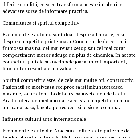
diferite conditii, ceea ce transforma aceste intalniri in
adevarate surse de informare practica.
Comunitatea si spiritul competitiv
Evenimentele auto nu sunt doar despre admiratie, ci si
despre competitie prietenoasa. Concursurile de cea mai
frumoasa masina, cel mai reusit setup sau cel mai curat
compartiment motor adauga un plus de dinamica. In aceste
competitii, jantele si anvelopele joaca un rol important,
fiind criterii esentiale in evaluare.
Spiritul competitiv este, de cele mai multe ori, constructiv.
Pasionatii se motiveaza reciproc sa isi imbunatateasca
masinile, sa fie atenti la detalii si sa invete unii de la altii.
Aradul ofera un mediu in care aceasta competitie ramane
una sanatoasa, bazata pe respect si pasiune comuna.
Influenta culturii auto internationale
Evenimentele auto din Arad sunt influentate puternic de
tendintele internationale. Multi pasionati urmaresc ce se