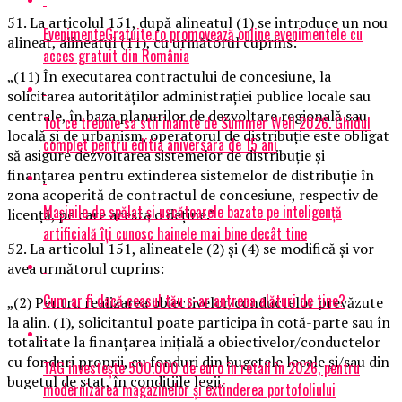
51. La articolul 151, după alineatul (1) se introduce un nou
EvenimenteGratuite.ro promovează online evenimentele cu
alineat, alineatul (11), cu următorul cuprins:
acces gratuit din România
„(11) În executarea contractului de concesiune, la
solicitarea autorităţilor administraţiei publice locale sau
centrale, în baza planurilor de dezvoltare regională sau
Tot ce trebuie sa stii inainte de Summer Well 2026. Ghidul
locală şi de urbanism, operatorul de distribuţie este obligat
complet pentru editia aniversara de 15 ani
să asigure dezvoltarea sistemelor de distribuţie şi
finanţarea pentru extinderea sistemelor de distribuţie în
zona acoperită de contractul de concesiune, respectiv de
Mașinile de spălat și uscătoarele bazate pe inteligență
licenţă, pe care acesta o deţine.”
artificială îți cunosc hainele mai bine decât tine
52. La articolul 151, alineatele (2) şi (4) se modifică şi vor
avea următorul cuprins:
Cum ar fi dacă ceasul tău s-ar antrena alături de tine?
„(2) Pentru realizarea obiectivelor/conductelor prevăzute
la alin. (1), solicitantul poate participa în cotă-parte sau în
totalitate la finanţarea iniţială a obiectivelor/conductelor
cu fonduri proprii, cu fonduri din bugetele locale şi/sau din
TAG investește 500.000 de euro în retail în 2026, pentru
bugetul de stat, în condiţiile legii.
modernizarea magazinelor și extinderea portofoliului