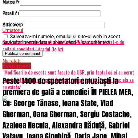
magistrală directă.”
Nume
*
AradulDeAzi.ro
Email
*
Articole pe aceiasi tema:
prima
Site web
Urmatorul
Salvează-mi numele, emailul și site-ul web în acest
Care a fost marele secret al lui Kovesi?! Asta a diferențiat-o de
navigator pentru data viitoare când o să comentez.
ceilalți candidați | Aradul De Azi
Nu ratati
Eveniment
“Modificarile de esenta sunt facute de USR, prin faptul că ei au cerut
Peste 1400 de spectatori entuziaști la
ca magistrații sa nu raspunda pentru nimic, iar sectia aia speciala sa
nu existe”
premiera de gală a comediei ÎN PIELEA MEA,
cu: George Tănase, Ioana State, Vlad
Gherman, Oana Gherman, Sergiu Costache,
Azaleea Necula, Alexandra Răduță, Gabriel
Vatavu, Ioana Ginghină, Daria Jane, Mihai