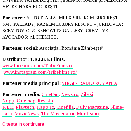
VETERINARĂ BUCUREȘTI
Parteneri
: AUTO ITALIA IMPEX SRL; KGM BUCUREȘTI –
SMT PALLADY; RAZELM LUXURY RESORT – JURILOVCA;
SCEMTOVICI & BENOWITZ GALLERY; CREATIVE
AVOCADOS; ALCHEMICO.
Partener social
: Asociația „România Zâmbește”.
Distribuitor:
T.R.I.B.E. Films
.
www.facebook.com/TribeFilms.ro
–
www.instagram.com/tribefilms.ro/
Partener media principal
:
VIRGIN RADIO ROMANIA
Parteneri media
:
CineFan
,
News.ro
,
Zile și
Nopți
,
Cinemap
,
Revista
FILM
,
Playtech
,
Happ.ro
,
Cinefilia
,
Daily Magazine
,
Filme-
carti
,
MovieNews
,
The Movienator
,
Munteanu
.
Citeste in continuare