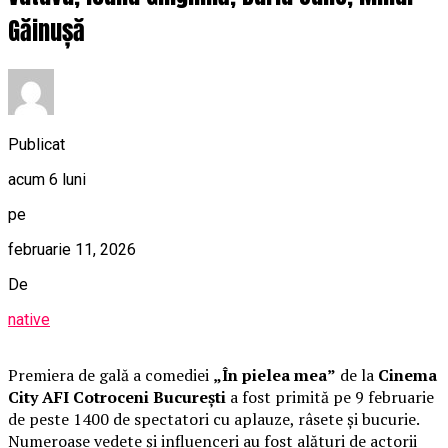
Găinușă
Publicat
acum 6 luni
pe
februarie 11, 2026
De
native
Premiera de gală a comediei
„În pielea mea”
de la
Cinema
City AFI Cotroceni București
a fost primită pe 9 februarie
de peste 1400 de spectatori cu aplauze, râsete și bucurie.
Numeroase vedete și influenceri au fost alături de actorii