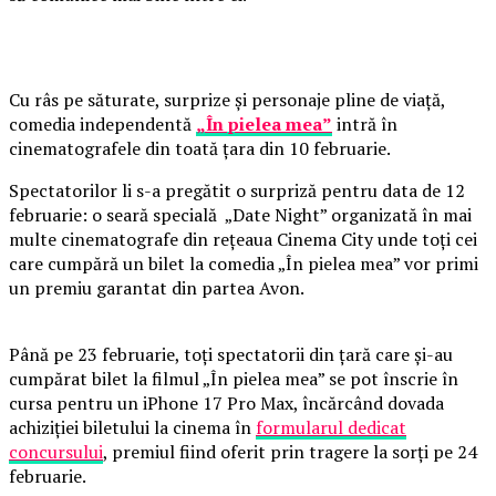
Cu râs pe săturate, surprize și personaje pline de viață,
comedia independentă
„În pielea mea”
intră în
cinematografele din toată țara din 10 februarie.
Spectatorilor li s-a pregătit o surpriză pentru data de 12
februarie: o seară specială „Date Night” organizată în mai
multe cinematografe din rețeaua Cinema City unde toți cei
care cumpără un bilet la comedia „În pielea mea” vor primi
un premiu garantat din partea Avon.
Până pe 23 februarie, toți spectatorii din țară care și-au
cumpărat bilet la filmul „În pielea mea” se pot înscrie în
cursa pentru un iPhone 17 Pro Max, încărcând dovada
achiziției biletului la cinema în
formularul dedicat
concursului
, premiul fiind oferit prin tragere la sorți pe 24
februarie.