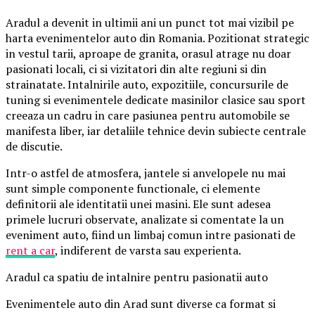
Aradul a devenit in ultimii ani un punct tot mai vizibil pe
harta evenimentelor auto din Romania. Pozitionat strategic
in vestul tarii, aproape de granita, orasul atrage nu doar
pasionati locali, ci si vizitatori din alte regiuni si din
strainatate. Intalnirile auto, expozitiile, concursurile de
tuning si evenimentele dedicate masinilor clasice sau sport
creeaza un cadru in care pasiunea pentru automobile se
manifesta liber, iar detaliile tehnice devin subiecte centrale
de discutie.
Intr-o astfel de atmosfera, jantele si anvelopele nu mai
sunt simple componente functionale, ci elemente
definitorii ale identitatii unei masini. Ele sunt adesea
primele lucruri observate, analizate si comentate la un
eveniment auto, fiind un limbaj comun intre pasionati de
rent a car
, indiferent de varsta sau experienta.
Aradul ca spatiu de intalnire pentru pasionatii auto
Evenimentele auto din Arad sunt diverse ca format si