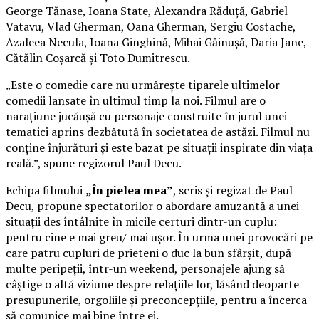
George Tănase, Ioana State, Alexandra Răduță, Gabriel
Vatavu, Vlad Gherman, Oana Gherman, Sergiu Costache,
Azaleea Necula, Ioana Ginghină, Mihai Găinușă, Daria Jane,
Cătălin Coșarcă și Toto Dumitrescu.
„Este o comedie care nu urmărește tiparele ultimelor
comedii lansate în ultimul timp la noi. Filmul are o
narațiune jucăușă cu personaje construite în jurul unei
tematici aprins dezbătută în societatea de astăzi. Filmul nu
conține înjurături și este bazat pe situații inspirate din viața
reală.”, spune regizorul Paul Decu.
Echipa filmului
„În pielea mea”
, scris și regizat de Paul
Decu, propune spectatorilor o abordare amuzantă a unei
situații des întâlnite în micile certuri dintr-un cuplu:
pentru cine e mai greu/ mai ușor. În urma unei provocări pe
care patru cupluri de prieteni o duc la bun sfârșit, după
multe peripeții, într-un weekend, personajele ajung să
câștige o altă viziune despre relațiile lor, lăsând deoparte
presupunerile, orgoliile și preconcepțiile, pentru a încerca
să comunice mai bine între ei.