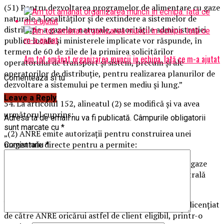
(51) Pentru dezvoltarea programelor de alimentare cu gaze
naturale a localităţilor şi de extindere a sistemelor de
distribuţie a gazelor naturale, autorităţile administraţiei
publice locale şi ministerele implicate vor răspunde, în
termen de 60 de zile de la primirea solicitărilor
Am tot amânat organizarea muncii in echipa. Iată ce m-a ajutat
operatorului de transport şi sistem, precum şi ale
operatorilor de distribuţie, pentru realizarea planurilor de
Comenteaza si tu
dezvoltare a sistemului pe termen mediu şi lung.”
Leave a Reply
54. La articolul 152, alineatul (2) se modifică şi va avea
următorul cuprins:
Adresa ta de email nu va fi publicată.
Câmpurile obligatorii
sunt marcate cu
*
„(2) ANRE emite autorizaţii pentru construirea unei
magistrale directe pentru a permite:
Comentariu
*
a) furnizorilor licenţiaţi de către ANRE să furnizeze gaze
naturale clienţilor eligibili alimentaţi dintr-o magistrală
directă;
b) furnizarea de gaze naturale de către un furnizor licenţiat
de către ANRE oricărui astfel de client eligibil, printr-o