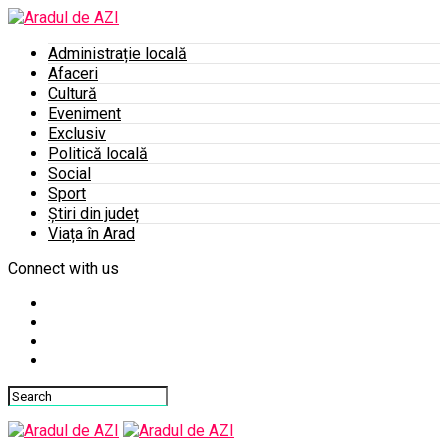
Administrație locală
Afaceri
Cultură
Eveniment
Exclusiv
Politică locală
Social
Sport
Știri din județ
Viața în Arad
Connect with us