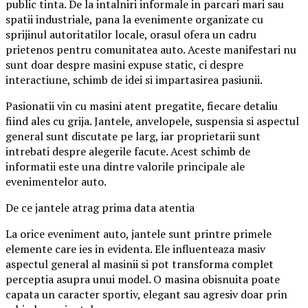
public tinta. De la intalniri informale in parcari mari sau
spatii industriale, pana la evenimente organizate cu
sprijinul autoritatilor locale, orasul ofera un cadru
prietenos pentru comunitatea auto. Aceste manifestari nu
sunt doar despre masini expuse static, ci despre
interactiune, schimb de idei si impartasirea pasiunii.
Pasionatii vin cu masini atent pregatite, fiecare detaliu
fiind ales cu grija. Jantele, anvelopele, suspensia si aspectul
general sunt discutate pe larg, iar proprietarii sunt
intrebati despre alegerile facute. Acest schimb de
informatii este una dintre valorile principale ale
evenimentelor auto.
De ce jantele atrag prima data atentia
La orice eveniment auto, jantele sunt printre primele
elemente care ies in evidenta. Ele influenteaza masiv
aspectul general al masinii si pot transforma complet
perceptia asupra unui model. O masina obisnuita poate
capata un caracter sportiv, elegant sau agresiv doar prin