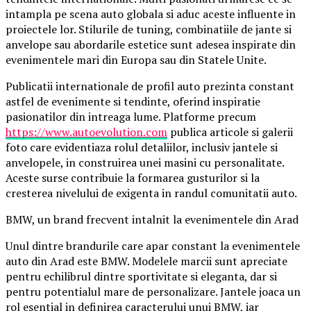
intampla pe scena auto globala si aduc aceste influente in
proiectele lor. Stilurile de tuning, combinatiile de jante si
anvelope sau abordarile estetice sunt adesea inspirate din
evenimentele mari din Europa sau din Statele Unite.
Publicatii internationale de profil auto prezinta constant
astfel de evenimente si tendinte, oferind inspiratie
pasionatilor din intreaga lume. Platforme precum
https://www.autoevolution.com
publica articole si galerii
foto care evidentiaza rolul detaliilor, inclusiv jantele si
anvelopele, in construirea unei masini cu personalitate.
Aceste surse contribuie la formarea gusturilor si la
cresterea nivelului de exigenta in randul comunitatii auto.
BMW, un brand frecvent intalnit la evenimentele din Arad
Unul dintre brandurile care apar constant la evenimentele
auto din Arad este BMW. Modelele marcii sunt apreciate
pentru echilibrul dintre sportivitate si eleganta, dar si
pentru potentialul mare de personalizare. Jantele joaca un
rol esential in definirea caracterului unui BMW, iar