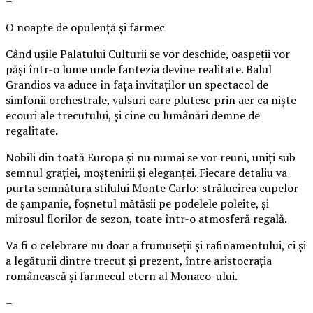
–
O noapte de opulență și farmec
Când ușile Palatului Culturii se vor deschide, oaspeții vor
păși într-o lume unde fantezia devine realitate. Balul
Grandios va aduce în fața invitaților un spectacol de
simfonii orchestrale, valsuri care plutesc prin aer ca niște
ecouri ale trecutului, și cine cu lumânări demne de
regalitate.
Nobili din toată Europa și nu numai se vor reuni, uniți sub
semnul grației, moștenirii și eleganței. Fiecare detaliu va
purta semnătura stilului Monte Carlo: strălucirea cupelor
de șampanie, foșnetul mătăsii pe podelele poleite, și
mirosul florilor de sezon, toate într-o atmosferă regală.
Va fi o celebrare nu doar a frumuseții și rafinamentului, ci și
a legăturii dintre trecut și prezent, între aristocrația
românească și farmecul etern al Monaco-ului.
–