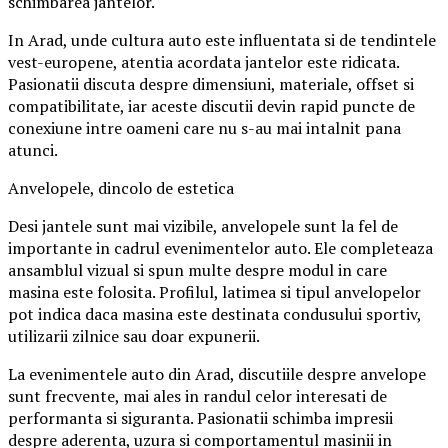
schimbarea jantelor.
In Arad, unde cultura auto este influentata si de tendintele
vest-europene, atentia acordata jantelor este ridicata.
Pasionatii discuta despre dimensiuni, materiale, offset si
compatibilitate, iar aceste discutii devin rapid puncte de
conexiune intre oameni care nu s-au mai intalnit pana
atunci.
Anvelopele, dincolo de estetica
Desi jantele sunt mai vizibile, anvelopele sunt la fel de
importante in cadrul evenimentelor auto. Ele completeaza
ansamblul vizual si spun multe despre modul in care
masina este folosita. Profilul, latimea si tipul anvelopelor
pot indica daca masina este destinata condusului sportiv,
utilizarii zilnice sau doar expunerii.
La evenimentele auto din Arad, discutiile despre anvelope
sunt frecvente, mai ales in randul celor interesati de
performanta si siguranta. Pasionatii schimba impresii
despre aderenta, uzura si comportamentul masinii in