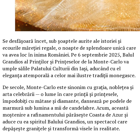
Se desfășoară încet, sub șoaptele aurite ale istoriei și
ecourile măreției regale, o noapte de splendoare unică care
va avea loc în inima României. Pe 6 septembrie 2025, Balul
Grandios al Prinților și Prințeselor de la Monte-Carlo va
umple sălile Palatului Culturii din Iași, aducând cu el
eleganța atemporală a celor mai ilustre tradiții monegasce.
De secole, Monte-Carlo este sinonim cu grația, noblețea și
arta celebrării — o lume în care prinții și prințesele,
împodobiți cu mătase și diamante, dansează pe podele de
marmură sub lumina a mii de candelabre. Acum, această
moștenire a rafinamentului părăsește Coasta de Azur și
aduce cu ea spiritul Balului Grandios, un spectacol care
depășește granițele și transformă visele în realitate.