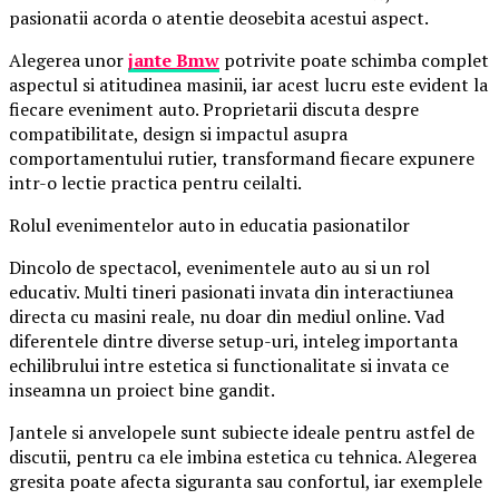
pasionatii acorda o atentie deosebita acestui aspect.
Alegerea unor
jante Bmw
potrivite poate schimba complet
aspectul si atitudinea masinii, iar acest lucru este evident la
fiecare eveniment auto. Proprietarii discuta despre
compatibilitate, design si impactul asupra
comportamentului rutier, transformand fiecare expunere
intr-o lectie practica pentru ceilalti.
Rolul evenimentelor auto in educatia pasionatilor
Dincolo de spectacol, evenimentele auto au si un rol
educativ. Multi tineri pasionati invata din interactiunea
directa cu masini reale, nu doar din mediul online. Vad
diferentele dintre diverse setup-uri, inteleg importanta
echilibrului intre estetica si functionalitate si invata ce
inseamna un proiect bine gandit.
Jantele si anvelopele sunt subiecte ideale pentru astfel de
discutii, pentru ca ele imbina estetica cu tehnica. Alegerea
gresita poate afecta siguranta sau confortul, iar exemplele