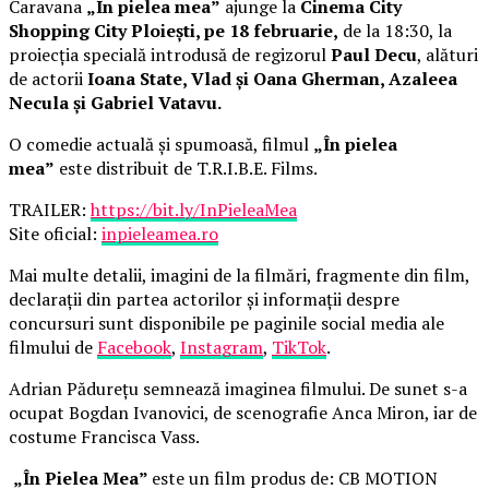
Caravana
„În pielea mea”
ajunge la
Cinema City
Shopping City Ploiești, pe 18 februarie,
de la 18:30, la
proiecția specială introdusă de regizorul
Paul Decu
, alături
de actorii
Ioana State, Vlad și Oana Gherman, Azaleea
Necula și Gabriel Vatavu.
O comedie actuală și spumoasă, filmul
„În pielea
mea”
este distribuit de T.R.I.B.E. Films.
TRAILER:
https://bit.ly/InPieleaMea
Site oficial:
inpieleamea.ro
Mai multe detalii, imagini de la filmări, fragmente din film,
declarații din partea actorilor și informații despre
concursuri sunt disponibile pe paginile social media ale
filmului de
Facebook
,
Instagram
,
TikTok
.
Adrian Pădurețu semnează imaginea filmului. De sunet s-a
ocupat Bogdan Ivanovici, de scenografie Anca Miron, iar de
costume Francisca Vass.
„În Pielea Mea”
este un film produs de: CB MOTION