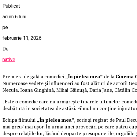
Publicat
acum 6 luni
pe
februarie 11, 2026
De
native
Premiera de gală a comediei
„În pielea mea”
de la
Cinema C
Numeroase vedete și influenceri au fost alături de actorii 
Necula, Ioana Ginghină, Mihai Găinușă, Daria Jane, Cătălin C
„Este o comedie care nu urmărește tiparele ultimelor comedii 
dezbătută în societatea de astăzi. Filmul nu conține înjurături
Echipa filmului
„În pielea mea”
, scris și regizat de Paul De
mai greu/ mai ușor. În urma unei provocări pe care patru cupl
despre relațiile lor, lăsând deoparte presupunerile, orgoliile