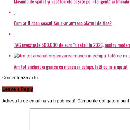
Mașinile de spălat și uscătoarele bazate pe inteligență artificială
Cum ar fi dacă ceasul tău s-ar antrena alături de tine?
TAG investește 500.000 de euro în retail în 2026, pentru modern
Am tot amânat organizarea muncii in echipa. Iată ce m-a ajutat
Comenteaza si tu
Leave a Reply
Adresa ta de email nu va fi publicată.
Câmpurile obligatorii sun