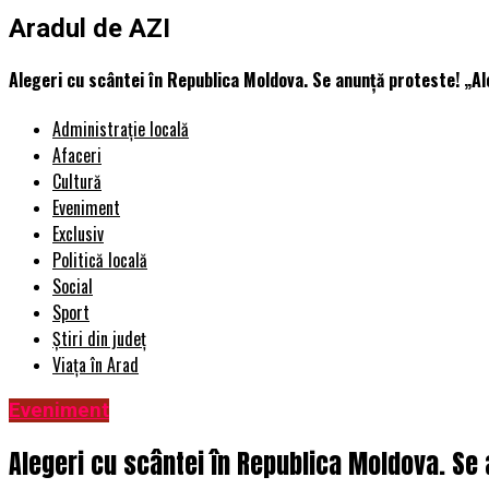
Aradul de AZI
Alegeri cu scântei în Republica Moldova. Se anunţă proteste! „Ale
Administrație locală
Afaceri
Cultură
Eveniment
Exclusiv
Politică locală
Social
Sport
Știri din județ
Viața în Arad
Eveniment
Alegeri cu scântei în Republica Moldova. Se a