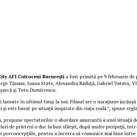
ity AFI Cotroceni București
a fost primită pe 9 februarie de 
George Tănase, Ioana State, Alexandra Răduță, Gabriel Vatavu,
oșarcă și Toto Dumitrescu.
lansate în ultimul timp la noi. Filmul are o narațiune jucăușă 
 și este bazat pe situații inspirate din viața reală.”, spune reg
cu, propune spectatorilor o abordare amuzantă a unei situații d
uri de prieteni o duc la bun sfârșit, după multe peripeții, înt
 și preconcepțiile, pentru a încerca să comunice mai bine între 