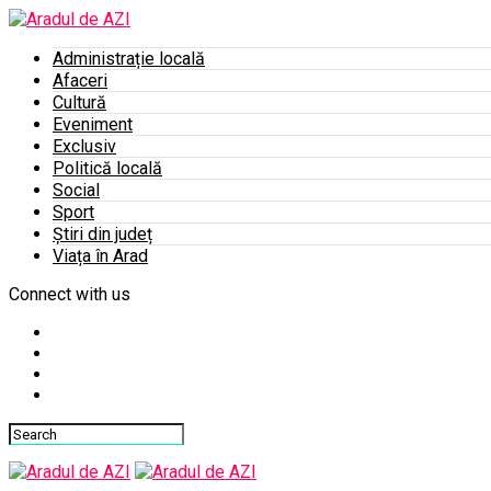
Administrație locală
Afaceri
Cultură
Eveniment
Exclusiv
Politică locală
Social
Sport
Știri din județ
Viața în Arad
Connect with us