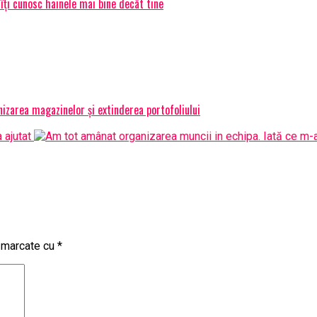
 îți cunosc hainele mai bine decât tine
izarea magazinelor și extinderea portofoliului
t marcate cu
*