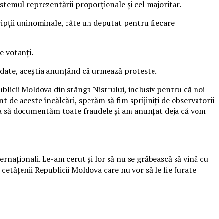
stemul reprezentării proporţionale şi cel majoritar.
cripţii uninominale, câte un deputat pentru fiecare
e votanţi.
alidate, aceştia anunţând că urmează proteste.
ublicii Moldova din stânga Nistrului, inclusiv pentru că noi
 de aceste încălcări, sperăm să fim sprijiniţi de observatorii
 ca să documentăm toate fraudele şi am anunţat deja că vom
naţionali. Le-am cerut şi lor să nu se grăbească să vină cu
 cetăţenii Republicii Moldova care nu vor să le fie furate