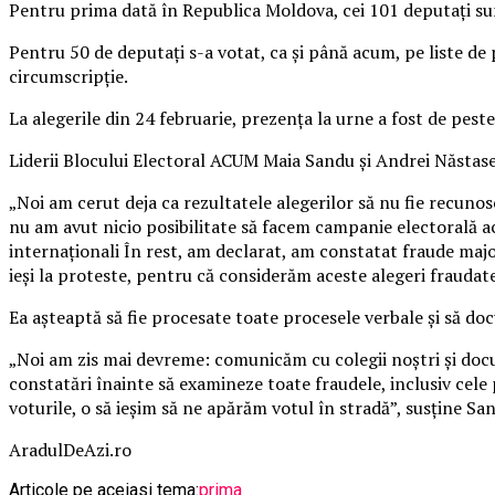
Pentru prima dată în Republica Moldova, cei 101 deputaţi sunt
Pentru 50 de deputaţi s-a votat, ca şi până acum, pe liste de 
circumscripţie.
La alegerile din 24 februarie, prezenţa la urne a fost de peste
Liderii Blocului Electoral ACUM Maia Sandu şi Andrei Năstase 
„Noi am cerut deja ca rezultatele alegerilor să nu fie recunos
nu am avut nicio posibilitate să facem campanie electorală ac
internaţionali În rest, am declarat, am constatat fraude ma
ieşi la proteste, pentru că considerăm aceste alegeri fraudat
Ea aşteaptă să fie procesate toate procesele verbale şi să d
„Noi am zis mai devreme: comunicăm cu colegii noştri şi docu
constatări înainte să examineze toate fraudele, inclusiv cele 
voturile, o să ieşim să ne apărăm votul în stradă”, susţine Sa
AradulDeAzi.ro
Articole pe aceiasi tema:
prima