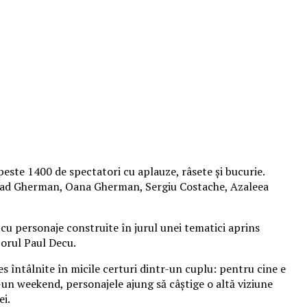
peste 1400 de spectatori cu aplauze, râsete și bucurie.
 Vlad Gherman, Oana Gherman, Sergiu Costache, Azaleea
cu personaje construite în jurul unei tematici aprins
izorul Paul Decu.
es întâlnite în micile certuri dintr-un cuplu: pentru cine e
r-un weekend, personajele ajung să câștige o altă viziune
ei.