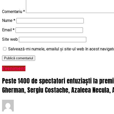
Comentariu
*
Nume
*
Email
*
Site web
Salvează-mi numele, emailul și site-ul web în acest navigat
Eveniment
Peste 1400 de spectatori entuziaști la prem
Gherman, Sergiu Costache, Azaleea Necula, A