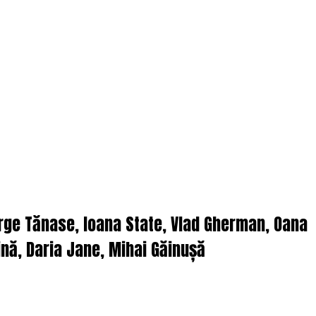
orge Tănase, Ioana State, Vlad Gherman, Oana
nă, Daria Jane, Mihai Găinușă