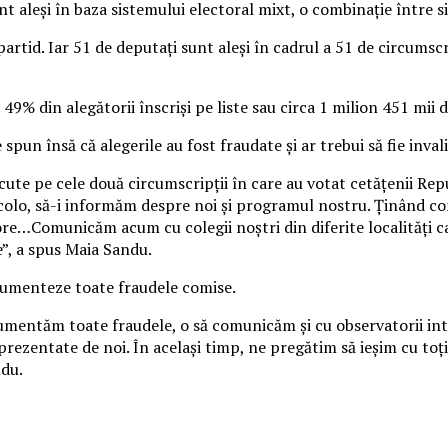
 aleşi în baza sistemului electoral mixt, o combinaţie între si
partid. Iar 51 de deputaţi sunt aleşi în cadrul a 51 de circums
 49% din alegătorii înscrişi pe liste sau circa 1 milion 451 mii d
spun însă că alegerile au fost fraudate şi ar trebui să fie inv
cute pe cele două circumscripţii în care au votat cetăţenii Rep
olo, să-i informăm despre noi şi programul nostru. Ținând cont
jore…Comunicăm acum cu colegii noştri din diferite localităţi
e”, a spus Maia Sandu.
ocumenteze toate fraudele comise.
mentăm toate fraudele, o să comunicăm şi cu observatorii inter
prezentate de noi. În acelaşi timp, ne pregătim să ieşim cu toţi
ndu.