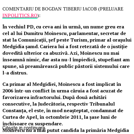
COMENTARIU DE BOGDAN TIBERIU IACOB (PRELUARE
INPOLITICS.RO
):
În vechiul PD, cu ceva ani în urmă, un nume greu era
cel al lui Dumitru Moinescu, parlamentar, secretar de
stat la Comunicații, șef peste Turism, primar al orașului
Medgidia șamd. Cariera lui a fost retezată de o justiție
dovedită ulterior ca abuzivă. Azi, Moinescu nu mai
înseamnă nimic, dar asta nu-l împiedică, stupefiant am
spune, să preamărească public păstorii sistemului care
l-a distrus.
Ca primar al Medgidiei, Moinescu a fost implicat în
2006 într-un conflict în urma căruia a fost acuzat de
favorizarea infractorului. După două achitări
consecutive, la Judecătoria, respectiv Tribunalul
Constanța, el este, în mod neașteptat, condamnat de
Curtea de Apel, în octombrie 2011, la șase luni de
închisoare cu suspendare.
Citeste in continuare
Moinescu nu a mai putut candida la primăria Medgidia