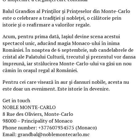
Balul Grandios al Prinților și Prințeselor din Monte-Carlo
este o celebrare a tradiției și nobleței, o călătorie prin
istorie și o reafirmare a valorilor regale.
Acum, pentru prima dată, Iașiul devine scena acestui
spectacol unic, aducând magia Monaco-ului în inima
României. În noaptea de 6 septembrie, sub candelabrele de
cristal ale Palatului Culturii, trecutul și prezentul vor dansa
împreună, iar strălucirea Monte-Carlo-ului va găsi un nou
cămin în orașul regal al României.
Pentru cei care visează în aur și dansuri nobile, acesta nu
este doar un eveniment. Este istorie în devenire.
Get in touch
NOBLE MONTE-CARLO
8 Rue des Oliviers, Monte-Carlo
98000 – Principality of Monaco
Phone number: +377607934575 (Monaco)
Email: grandbal@noblemontecarlo.mc