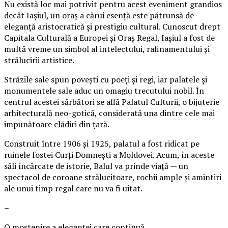
Nu există loc mai potrivit pentru acest eveniment grandios
decât Iașiul, un oraș a cărui esență este pătrunsă de
eleganță aristocratică și prestigiu cultural. Cunoscut drept
Capitala Culturală a Europei și Oraș Regal, Iașiul a fost de
multă vreme un simbol al intelectului, rafinamentului și
strălucirii artistice.
Străzile sale spun povești cu poeți și regi, iar palatele și
monumentele sale aduc un omagiu trecutului nobil. În
centrul acestei sărbători se află Palatul Culturii, o bijuterie
arhitecturală neo-gotică, considerată una dintre cele mai
impunătoare clădiri din țară.
Construit între 1906 și 1925, palatul a fost ridicat pe
ruinele fostei Curți Domnești a Moldovei. Acum, în aceste
săli încărcate de istorie, Balul va prinde viață — un
spectacol de coroane strălucitoare, rochii ample și amintiri
ale unui timp regal care nu va fi uitat.
–
O moștenire a eleganței care continuă