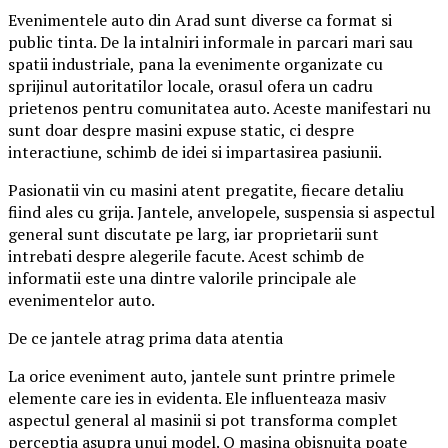
Evenimentele auto din Arad sunt diverse ca format si
public tinta. De la intalniri informale in parcari mari sau
spatii industriale, pana la evenimente organizate cu
sprijinul autoritatilor locale, orasul ofera un cadru
prietenos pentru comunitatea auto. Aceste manifestari nu
sunt doar despre masini expuse static, ci despre
interactiune, schimb de idei si impartasirea pasiunii.
Pasionatii vin cu masini atent pregatite, fiecare detaliu
fiind ales cu grija. Jantele, anvelopele, suspensia si aspectul
general sunt discutate pe larg, iar proprietarii sunt
intrebati despre alegerile facute. Acest schimb de
informatii este una dintre valorile principale ale
evenimentelor auto.
De ce jantele atrag prima data atentia
La orice eveniment auto, jantele sunt printre primele
elemente care ies in evidenta. Ele influenteaza masiv
aspectul general al masinii si pot transforma complet
perceptia asupra unui model. O masina obisnuita poate