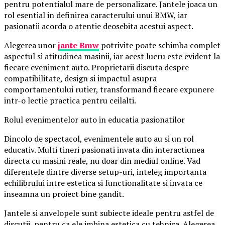
pentru potentialul mare de personalizare. Jantele joaca un
rol esential in definirea caracterului unui BMW, iar
pasionatii acorda o atentie deosebita acestui aspect.
Alegerea unor
jante Bmw
potrivite poate schimba complet
aspectul si atitudinea masinii, iar acest lucru este evident la
fiecare eveniment auto. Proprietarii discuta despre
compatibilitate, design si impactul asupra
comportamentului rutier, transformand fiecare expunere
intr-o lectie practica pentru ceilalti.
Rolul evenimentelor auto in educatia pasionatilor
Dincolo de spectacol, evenimentele auto au si un rol
educativ. Multi tineri pasionati invata din interactiunea
directa cu masini reale, nu doar din mediul online. Vad
diferentele dintre diverse setup-uri, inteleg importanta
echilibrului intre estetica si functionalitate si invata ce
inseamna un proiect bine gandit.
Jantele si anvelopele sunt subiecte ideale pentru astfel de
discutii, pentru ca ele imbina estetica cu tehnica. Alegerea