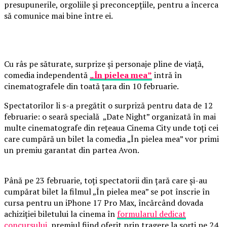
presupunerile, orgoliile și preconcepțiile, pentru a încerca
să comunice mai bine între ei.
Cu râs pe săturate, surprize și personaje pline de viață,
comedia independentă
„În pielea mea”
intră în
cinematografele din toată țara din 10 februarie.
Spectatorilor li s-a pregătit o surpriză pentru data de 12
februarie: o seară specială „Date Night” organizată în mai
multe cinematografe din rețeaua Cinema City unde toți cei
care cumpără un bilet la comedia „În pielea mea” vor primi
un premiu garantat din partea Avon.
Până pe 23 februarie, toți spectatorii din țară care și-au
cumpărat bilet la filmul „În pielea mea” se pot înscrie în
cursa pentru un iPhone 17 Pro Max, încărcând dovada
achiziției biletului la cinema în
formularul dedicat
concursului
, premiul fiind oferit prin tragere la sorți pe 24