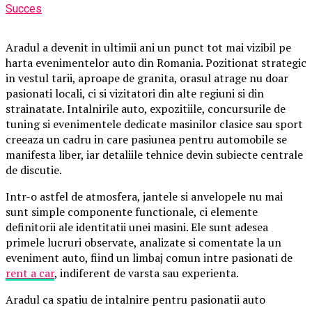
Succes
Aradul a devenit in ultimii ani un punct tot mai vizibil pe
harta evenimentelor auto din Romania. Pozitionat strategic
in vestul tarii, aproape de granita, orasul atrage nu doar
pasionati locali, ci si vizitatori din alte regiuni si din
strainatate. Intalnirile auto, expozitiile, concursurile de
tuning si evenimentele dedicate masinilor clasice sau sport
creeaza un cadru in care pasiunea pentru automobile se
manifesta liber, iar detaliile tehnice devin subiecte centrale
de discutie.
Intr-o astfel de atmosfera, jantele si anvelopele nu mai
sunt simple componente functionale, ci elemente
definitorii ale identitatii unei masini. Ele sunt adesea
primele lucruri observate, analizate si comentate la un
eveniment auto, fiind un limbaj comun intre pasionati de
rent a car
, indiferent de varsta sau experienta.
Aradul ca spatiu de intalnire pentru pasionatii auto