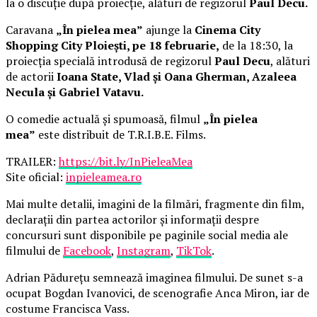
la o discuție după proiecție, alături de regizorul
Paul Decu.
Caravana
„În pielea mea”
ajunge la
Cinema City
Shopping City Ploiești, pe 18 februarie,
de la 18:30, la
proiecția specială introdusă de regizorul
Paul Decu
, alături
de actorii
Ioana State, Vlad și Oana Gherman, Azaleea
Necula și Gabriel Vatavu.
O comedie actuală și spumoasă, filmul
„În pielea
mea”
este distribuit de T.R.I.B.E. Films.
TRAILER:
https://bit.ly/InPieleaMea
Site oficial:
inpieleamea.ro
Mai multe detalii, imagini de la filmări, fragmente din film,
declarații din partea actorilor și informații despre
concursuri sunt disponibile pe paginile social media ale
filmului de
Facebook
,
Instagram
,
TikTok
.
Adrian Pădurețu semnează imaginea filmului. De sunet s-a
ocupat Bogdan Ivanovici, de scenografie Anca Miron, iar de
costume Francisca Vass.