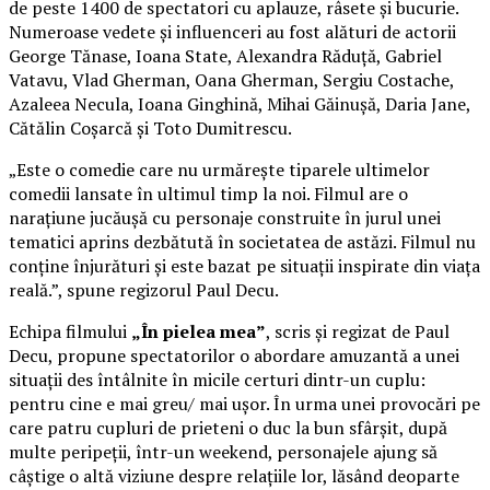
de peste 1400 de spectatori cu aplauze, râsete și bucurie.
Numeroase vedete și influenceri au fost alături de actorii
George Tănase, Ioana State, Alexandra Răduță, Gabriel
Vatavu, Vlad Gherman, Oana Gherman, Sergiu Costache,
Azaleea Necula, Ioana Ginghină, Mihai Găinușă, Daria Jane,
Cătălin Coșarcă și Toto Dumitrescu.
„Este o comedie care nu urmărește tiparele ultimelor
comedii lansate în ultimul timp la noi. Filmul are o
narațiune jucăușă cu personaje construite în jurul unei
tematici aprins dezbătută în societatea de astăzi. Filmul nu
conține înjurături și este bazat pe situații inspirate din viața
reală.”, spune regizorul Paul Decu.
Echipa filmului
„În pielea mea”
, scris și regizat de Paul
Decu, propune spectatorilor o abordare amuzantă a unei
situații des întâlnite în micile certuri dintr-un cuplu:
pentru cine e mai greu/ mai ușor. În urma unei provocări pe
care patru cupluri de prieteni o duc la bun sfârșit, după
multe peripeții, într-un weekend, personajele ajung să
câștige o altă viziune despre relațiile lor, lăsând deoparte