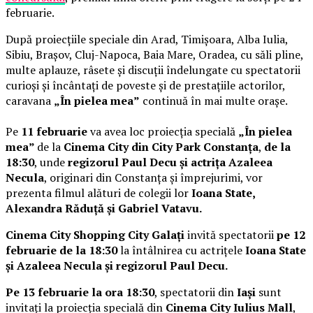
februarie.
După proiecțiile speciale din Arad, Timișoara, Alba Iulia,
Sibiu, Brașov, Cluj-Napoca, Baia Mare, Oradea, cu săli pline,
multe aplauze, râsete și discuții îndelungate cu spectatorii
curioși și încântați de poveste și de prestațiile actorilor,
caravana
„În pielea mea”
continuă în mai multe orașe.
Pe
11 februarie
va avea loc proiecția specială
„În pielea
mea”
de la
Cinema City din City Park Constanța
,
de la
18:30
, unde
regizorul Paul Decu și actrița Azaleea
Necula
, originari din Constanța și împrejurimi, vor
prezenta filmul alături de colegii lor
Ioana State,
Alexandra Răduță și Gabriel Vatavu.
Cinema City Shopping City Galați
invită spectatorii
pe 12
februarie de la 18:30
la întâlnirea cu actrițele
Ioana State
și Azaleea Necula și regizorul Paul Decu.
Pe 13 februarie la ora 18:30
, spectatorii din
Iași
sunt
invitați la proiecția specială din
Cinema City Iulius Mall
,