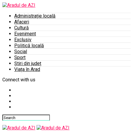
Administrație locală
Afaceri
Cultură
Eveniment
Exclusiv
Politică locală
Social
Sport
Știri din județ
Viața în Arad
Connect with us