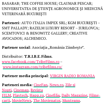
BASARAB; THE COFFEE HOUSE; CLAUMAR PESCAR;
UNIVERSITATEA DE ȘTIINȚE AGRONOMICE ȘI MEDICINĂ
VETERINARĂ BUCUREȘTI
Parteneri
: AUTO ITALIA IMPEX SRL; KGM BUCUREȘTI –
SMT PALLADY; RAZELM LUXURY RESORT – JURILOVCA;
SCEMTOVICI & BENOWITZ GALLERY; CREATIVE
AVOCADOS; ALCHEMICO.
Partener social
: Asociația „România Zâmbește”.
Distribuitor:
T.R.I.B.E. Films
.
www.facebook.com/TribeFilms.ro
–
www.instagram.com/tribefilms.ro/
Partener media principal
:
VIRGIN RADIO ROMANIA
Parteneri media
:
CineFan
,
News.ro
,
Zile și
Nopți
,
Cinemap
,
Revista
FILM
,
Playtech
,
Happ.ro
,
Cinefilia
,
Daily Magazine
,
Filme-
carti
,
MovieNews
,
The Movienator
,
Munteanu
.