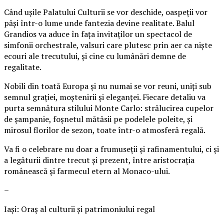
Când ușile Palatului Culturii se vor deschide, oaspeții vor
păși într-o lume unde fantezia devine realitate. Balul
Grandios va aduce în fața invitaților un spectacol de
simfonii orchestrale, valsuri care plutesc prin aer ca niște
ecouri ale trecutului, și cine cu lumânări demne de
regalitate.
Nobili din toată Europa și nu numai se vor reuni, uniți sub
semnul grației, moștenirii și eleganței. Fiecare detaliu va
purta semnătura stilului Monte Carlo: strălucirea cupelor
de șampanie, foșnetul mătăsii pe podelele poleite, și
mirosul florilor de sezon, toate într-o atmosferă regală.
Va fi o celebrare nu doar a frumuseții și rafinamentului, ci și
a legăturii dintre trecut și prezent, între aristocrația
românească și farmecul etern al Monaco-ului.
–
Iași: Oraș al culturii și patrimoniului regal