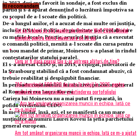
în 2012, deși era favorit în sondaje, a fost exclus din
Iti recomandam
partid și s-a apărat denunțînd o lucrătură împotriva sa
cu scopul de a-l scoate din politică.
De-a lungul anilor, el a acuzat de mai multe ori justiția,
Tot ce trebuie sa stii inainte de Summer Well 2026. Ghidul
inclusiv DNA ori Poliția, de pasivitate și de colaborare
cu mafiile locale. Practic, acuzînd justiția că a executat
complet pentru editia aniversara de 15 ani
o comandă politică, menită a-l scoate din cursa pentru
un nou mandat de primar, Moinescu s-a plasat în rîndul
contestatarilor statului paralel.
Cum ar fi dacă ceasul tău s-ar antrena alături de tine?
El s-a adresat CEDO și, în 2015, a cîștigat, judecătorii de
la Strasbourg stabilind că a fost condamnat abuziv, că
trebuie reabilitat și despăgubit financiar.
TAG investește 500.000 de euro în retail în 2026, pentru
În perioada condamnării lui abuzive, procuror general
modernizarea magazinelor și extinderea portofoliului
al României era Laura Kovesi.
Cariera lui Moinescu nu a mai putut fi reparată, în
pofida verdictului CEDO.
În mod ciudat, însă, azi, el se manifestă ca un mare
susținător al numirii Laurei Kovesi la șefia parchetului
general european.
Am tot amânat organizarea muncii in echipa. Iată ce m-a ajutat