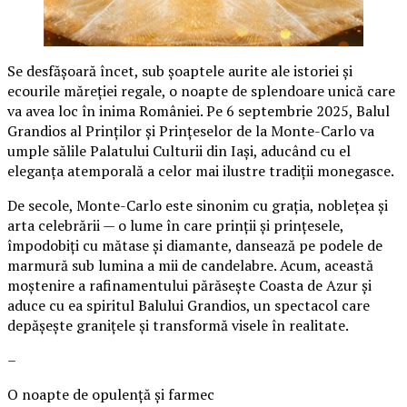
Se desfășoară încet, sub șoaptele aurite ale istoriei și
ecourile măreției regale, o noapte de splendoare unică care
va avea loc în inima României. Pe 6 septembrie 2025, Balul
Grandios al Prinților și Prințeselor de la Monte-Carlo va
umple sălile Palatului Culturii din Iași, aducând cu el
eleganța atemporală a celor mai ilustre tradiții monegasce.
De secole, Monte-Carlo este sinonim cu grația, noblețea și
arta celebrării — o lume în care prinții și prințesele,
împodobiți cu mătase și diamante, dansează pe podele de
marmură sub lumina a mii de candelabre. Acum, această
moștenire a rafinamentului părăsește Coasta de Azur și
aduce cu ea spiritul Balului Grandios, un spectacol care
depășește granițele și transformă visele în realitate.
–
O noapte de opulență și farmec