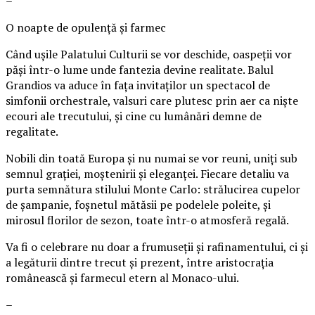
–
O noapte de opulență și farmec
Când ușile Palatului Culturii se vor deschide, oaspeții vor
păși într-o lume unde fantezia devine realitate. Balul
Grandios va aduce în fața invitaților un spectacol de
simfonii orchestrale, valsuri care plutesc prin aer ca niște
ecouri ale trecutului, și cine cu lumânări demne de
regalitate.
Nobili din toată Europa și nu numai se vor reuni, uniți sub
semnul grației, moștenirii și eleganței. Fiecare detaliu va
purta semnătura stilului Monte Carlo: strălucirea cupelor
de șampanie, foșnetul mătăsii pe podelele poleite, și
mirosul florilor de sezon, toate într-o atmosferă regală.
Va fi o celebrare nu doar a frumuseții și rafinamentului, ci și
a legăturii dintre trecut și prezent, între aristocrația
românească și farmecul etern al Monaco-ului.
–