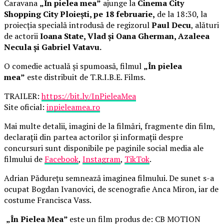
Caravana
„În pielea mea”
ajunge la
Cinema City
Shopping City Ploiești, pe 18 februarie,
de la 18:30, la
proiecția specială introdusă de regizorul
Paul Decu
, alături
de actorii
Ioana State, Vlad și Oana Gherman, Azaleea
Necula și Gabriel Vatavu.
O comedie actuală și spumoasă, filmul
„În pielea
mea”
este distribuit de T.R.I.B.E. Films.
TRAILER:
https://bit.ly/InPieleaMea
Site oficial:
inpieleamea.ro
Mai multe detalii, imagini de la filmări, fragmente din film,
declarații din partea actorilor și informații despre
concursuri sunt disponibile pe paginile social media ale
filmului de
Facebook
,
Instagram
,
TikTok
.
Adrian Pădurețu semnează imaginea filmului. De sunet s-a
ocupat Bogdan Ivanovici, de scenografie Anca Miron, iar de
costume Francisca Vass.
„În Pielea Mea”
este un film produs de: CB MOTION