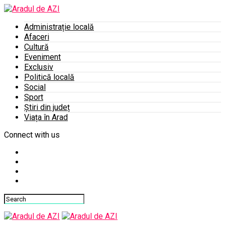
Administrație locală
Afaceri
Cultură
Eveniment
Exclusiv
Politică locală
Social
Sport
Știri din județ
Viața în Arad
Connect with us