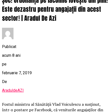
ȘOC! Ordonanța pe lăcomie lovește din plin!
Este dezastru pentru angajații din acest
sector! | Aradul De Azi
Publicat
acum 8 ani
pe
februarie 7, 2019
De
AraduldeAZI
Fostul ministru al Sănătăţii Vlad Voiculescu a susţinut,
într-o postare pe Facebook, că veniturile angajaţilor din