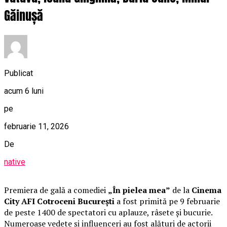
Găinușă
Publicat
acum 6 luni
pe
februarie 11, 2026
De
native
Premiera de gală a comediei
„În pielea mea”
de la
Cinema
City AFI Cotroceni București
a fost primită pe 9 februarie
de peste 1400 de spectatori cu aplauze, râsete și bucurie.
Numeroase vedete și influenceri au fost alături de actorii