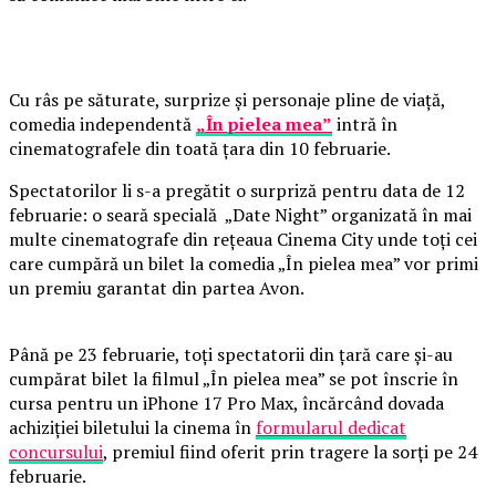
Cu râs pe săturate, surprize și personaje pline de viață,
comedia independentă
„În pielea mea”
intră în
cinematografele din toată țara din 10 februarie.
Spectatorilor li s-a pregătit o surpriză pentru data de 12
februarie: o seară specială „Date Night” organizată în mai
multe cinematografe din rețeaua Cinema City unde toți cei
care cumpără un bilet la comedia „În pielea mea” vor primi
un premiu garantat din partea Avon.
Până pe 23 februarie, toți spectatorii din țară care și-au
cumpărat bilet la filmul „În pielea mea” se pot înscrie în
cursa pentru un iPhone 17 Pro Max, încărcând dovada
achiziției biletului la cinema în
formularul dedicat
concursului
, premiul fiind oferit prin tragere la sorți pe 24
februarie.