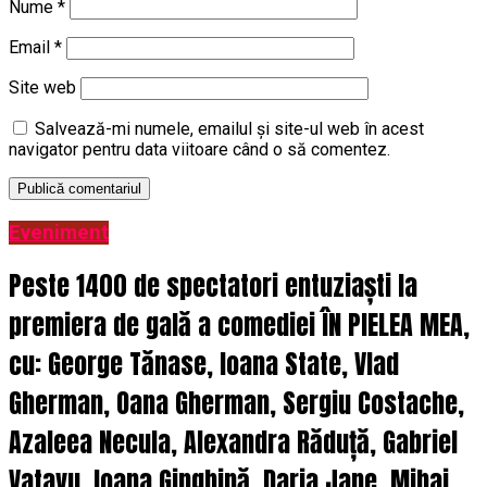
Nume
*
Email
*
Site web
Salvează-mi numele, emailul și site-ul web în acest
navigator pentru data viitoare când o să comentez.
Eveniment
Peste 1400 de spectatori entuziaști la
premiera de gală a comediei ÎN PIELEA MEA,
cu: George Tănase, Ioana State, Vlad
Gherman, Oana Gherman, Sergiu Costache,
Azaleea Necula, Alexandra Răduță, Gabriel
Vatavu, Ioana Ginghină, Daria Jane, Mihai