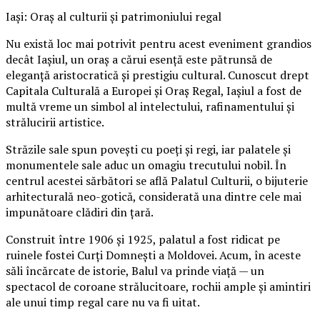
Iași: Oraș al culturii și patrimoniului regal
Nu există loc mai potrivit pentru acest eveniment grandios
decât Iașiul, un oraș a cărui esență este pătrunsă de
eleganță aristocratică și prestigiu cultural. Cunoscut drept
Capitala Culturală a Europei și Oraș Regal, Iașiul a fost de
multă vreme un simbol al intelectului, rafinamentului și
strălucirii artistice.
Străzile sale spun povești cu poeți și regi, iar palatele și
monumentele sale aduc un omagiu trecutului nobil. În
centrul acestei sărbători se află Palatul Culturii, o bijuterie
arhitecturală neo-gotică, considerată una dintre cele mai
impunătoare clădiri din țară.
Construit între 1906 și 1925, palatul a fost ridicat pe
ruinele fostei Curți Domnești a Moldovei. Acum, în aceste
săli încărcate de istorie, Balul va prinde viață — un
spectacol de coroane strălucitoare, rochii ample și amintiri
ale unui timp regal care nu va fi uitat.