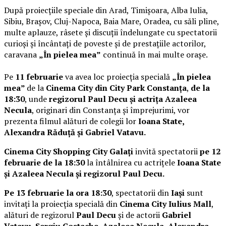
După proiecțiile speciale din Arad, Timișoara, Alba Iulia,
Sibiu, Brașov, Cluj-Napoca, Baia Mare, Oradea, cu săli pline,
multe aplauze, râsete și discuții îndelungate cu spectatorii
curioși și încântați de poveste și de prestațiile actorilor,
caravana
„În pielea mea”
continuă în mai multe orașe.
Pe
11 februarie
va avea loc proiecția specială
„În pielea
mea”
de la
Cinema City din City Park Constanța
,
de la
18:30
, unde
regizorul Paul Decu și actrița Azaleea
Necula
, originari din Constanța și împrejurimi, vor
prezenta filmul alături de colegii lor
Ioana State,
Alexandra Răduță și Gabriel Vatavu.
Cinema City Shopping City Galați
invită spectatorii
pe 12
februarie de la 18:30
la întâlnirea cu actrițele
Ioana State
și Azaleea Necula și regizorul Paul Decu.
Pe 13 februarie la ora 18:30
, spectatorii din
Iași
sunt
invitați la proiecția specială din
Cinema City Iulius Mall
,
alături de regizorul
Paul Decu
și de actorii
Gabriel
Vatavu, Sergiu Costache, Azaleea Necula, Alexandra