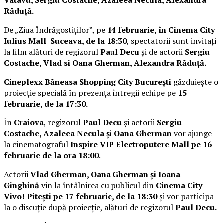
Răduță.
De „Ziua Îndrăgostiților”, pe
14 februarie, în Cinema City
Iulius Mall Suceava, de la 18:30
, spectatorii sunt invitați
la film alături de regizorul
Paul Decu
și de actorii
Sergiu
Costache, Vlad si Oana Gherman, Alexandra Răduță.
Cineplexx Băneasa Shopping City București
găzduiește o
proiecție specială în prezența întregii echipe pe
15
februarie, de la 17:30.
În
Craiova
, regizorul
Paul Decu
și actorii
Sergiu
Costache, Azaleea Necula și Oana Gherman
vor ajunge
la cinematograful
Inspire VIP Electroputere Mall pe 16
februarie de la ora 18:00
.
Actorii
Vlad Gherman, Oana Gherman și Ioana
Ginghină
vin la întâlnirea cu publicul din
Cinema City
Vivo! Pitești pe 17 februarie, de la 18:30
și vor participa
la o discuție după proiecție, alături de regizorul
Paul Decu.