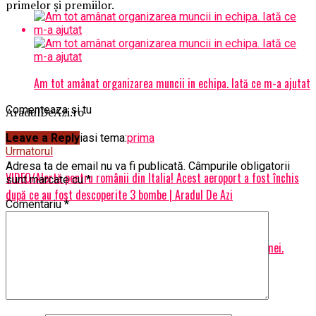
primelor şi premiilor.
Am tot amânat organizarea muncii in echipa. Iată ce m-a ajutat
Comenteaza si tu
AradulDeAzi.ro
Leave a Reply
Articole pe aceiasi tema:
prima
Urmatorul
Adresa ta de email nu va fi publicată.
Câmpurile obligatorii
VIDEO/Alertă pentru românii din Italia! Acest aeroport a fost închis
sunt marcate cu
*
după ce au fost descoperite 3 bombe | Aradul De Azi
Comentariu
*
Nu ratati
Vine urgia peste omenire! Alertă la nivel global din cauza climei.
Urmează fenomene meteo extreme | Aradul De Azi