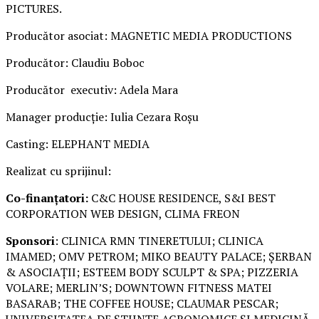
PICTURES.
Producător asociat: MAGNETIC MEDIA PRODUCTIONS
Producător: Claudiu Boboc
Producător executiv: Adela Mara
Manager producție: Iulia Cezara Roșu
Casting: ELEPHANT MEDIA
Realizat cu sprijinul:
Co-finanțatori:
C&C HOUSE RESIDENCE, S&I BEST
CORPORATION WEB DESIGN, CLIMA FREON
Sponsori
: CLINICA RMN TINERETULUI; CLINICA
IMAMED; OMV PETROM; MIKO BEAUTY PALACE; ȘERBAN
& ASOCIAȚII; ESTEEM BODY SCULPT & SPA; PIZZERIA
VOLARE; MERLIN’S; DOWNTOWN FITNESS MATEI
BASARAB; THE COFFEE HOUSE; CLAUMAR PESCAR;
UNIVERSITATEA DE ȘTIINȚE AGRONOMICE ȘI MEDICINĂ