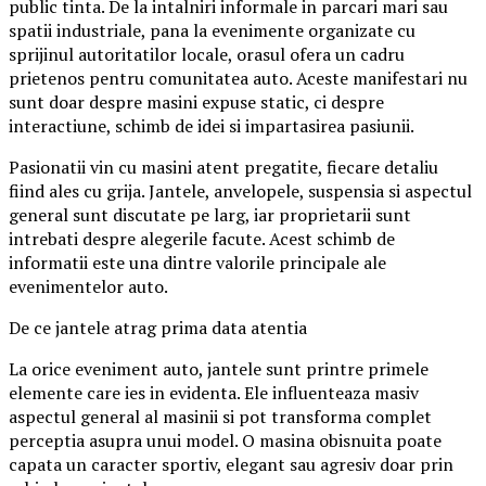
public tinta. De la intalniri informale in parcari mari sau
spatii industriale, pana la evenimente organizate cu
sprijinul autoritatilor locale, orasul ofera un cadru
prietenos pentru comunitatea auto. Aceste manifestari nu
sunt doar despre masini expuse static, ci despre
interactiune, schimb de idei si impartasirea pasiunii.
Pasionatii vin cu masini atent pregatite, fiecare detaliu
fiind ales cu grija. Jantele, anvelopele, suspensia si aspectul
general sunt discutate pe larg, iar proprietarii sunt
intrebati despre alegerile facute. Acest schimb de
informatii este una dintre valorile principale ale
evenimentelor auto.
De ce jantele atrag prima data atentia
La orice eveniment auto, jantele sunt printre primele
elemente care ies in evidenta. Ele influenteaza masiv
aspectul general al masinii si pot transforma complet
perceptia asupra unui model. O masina obisnuita poate
capata un caracter sportiv, elegant sau agresiv doar prin