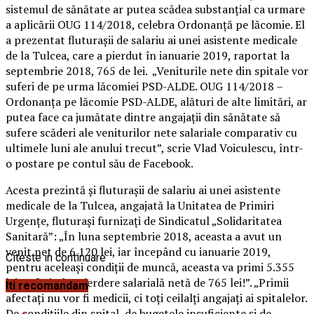
sistemul de sănătate ar putea scădea substanţial ca urmare
a aplicării OUG 114/2018, celebra Ordonanţă pe lăcomie. El
a prezentat fluturaşii de salariu ai unei asistente medicale
de la Tulcea, care a pierdut în ianuarie 2019, raportat la
septembrie 2018, 765 de lei. „Veniturile nete din spitale vor
suferi de pe urma lăcomiei PSD-ALDE.
OUG 114/2018 –
Ordonanţa pe lăcomie PSD-ALDE, alături de alte limitări, ar
putea face ca jumătate dintre angajaţii din sănătate să
sufere scăderi ale veniturilor nete salariale comparativ cu
ultimele luni ale anului trecut”, scrie Vlad Voiculescu, într-
o postare pe contul său de Facebook.
Acesta prezintă şi fluturaşii de salariu ai unei asistente
medicale de la Tulcea, angajată la Unitatea de Primiri
Urgenţe, fluturaşi furnizaţi de Sindicatul „Solidaritatea
Sanitară”: „În luna septembrie 2018, aceasta a avut un
venit net de 6.120 lei, iar începând cu ianuarie 2019,
Citeste in continuare
pentru aceleaşi condiţii de muncă, aceasta va primi 5.355
lei, suferind o pierdere salarială netă de 765 lei!”. „Primii
Iti recomandam
afectaţi nu vor fi medicii, ci toţi ceilalţi angajaţi ai spitalelor.
De condiţiile din spital, de bugetele insuficiente şi de