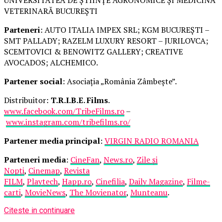
VETERINARĂ BUCUREȘTI
Parteneri
: AUTO ITALIA IMPEX SRL; KGM BUCUREȘTI –
SMT PALLADY; RAZELM LUXURY RESORT – JURILOVCA;
SCEMTOVICI & BENOWITZ GALLERY; CREATIVE
AVOCADOS; ALCHEMICO.
Partener social
: Asociația „România Zâmbește”.
Distribuitor:
T.R.I.B.E. Films
.
www.facebook.com/TribeFilms.ro
–
www.instagram.com/tribefilms.ro/
Partener media principal
:
VIRGIN RADIO ROMANIA
Parteneri media
:
CineFan
,
News.ro
,
Zile și
Nopți
,
Cinemap
,
Revista
FILM
,
Playtech
,
Happ.ro
,
Cinefilia
,
Daily Magazine
,
Filme-
carti
,
MovieNews
,
The Movienator
,
Munteanu
.
Citeste in continuare