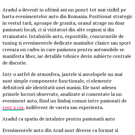
Aradul a devenit in ultimii ani un punct tot mai vizibil pe
harta evenimentelor auto din Romania. Pozitionat strategic
in vestul tarii, aproape de granita, orasul atrage nu doar
pasionati locali, ci si vizitatori din alte regiuni si din
strainatate. Intalnirile auto, expozitiile, concursurile de
tuning si evenimentele dedicate masinilor clasice sau sport
creeaza un cadru in care pasiunea pentru automobile se
manifesta liber, iar detaliile tehnice devin subiecte centrale
de discutie.
Intr-o astfel de atmosfera, jantele si anvelopele nu mai
sunt simple componente functionale, ci elemente
definitorii ale identitatii unei masini. Ele sunt adesea
primele lucruri observate, analizate si comentate la un
eveniment auto, fiind un limbaj comun intre pasionati de
rent a car
, indiferent de varsta sau experienta.
Aradul ca spatiu de intalnire pentru pasionatii auto
Evenimentele auto din Arad sunt diverse ca format si