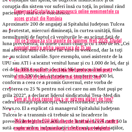
corupţia din sistem vor suferi însă cu toţii, în primul rând
EvenimenteGratuite.ro promovează online evenimentele cu
pacienţii!”, mai scrie Voiculescu.
acces gratuit din România
Aproximativ 200 de angajaţi ai Spitalului Judeţean Tulcea
au protestat, miercuri dimineaţă, în curtea unităţii, fiind
nemulţumiţi de faptul că veniturile le-au scăzut faţă de
Tot ce trebuie sa stii inainte de Summer Well 2026. Ghidul
luna precedentă, în unele cazuri chiar şi cu 1.000 de lei. „Cei
complet pentru editia aniversara de 15 ani
mai afectaţi sunt cei care fac ture în weekend, dar la toţi
ne-au scăzut salariile. Spre exemplu, unei asistente de la
UPU sau ATI i-a scazut venitul lunar şi cu 1.000 de lei, dar şi
Mașinile de spălat și uscătoarele bazate pe inteligență
cei de la TESA au fost afectaţi. Mie personal mi s-a redus
venitul cu 200 de lei. Aşteptam o creştere cu 400 lei,
artificială îți cunosc hainele mai bine decât tine
conform a ceea ce a promis Guvernul, este vorba de
creşterea cu 25 % pentru noi cei care nu am fost puşi pe
grila 2022”, a declarat liderul sindicatului Tesa-Med din
Cum ar fi dacă ceasul tău s-ar antrena alături de tine?
cadrul unităţii spitaliceşti, Marcel Iordache, potrivit
News.ro. El a explicat că managerul Spitalului Judeţean
Tulcea le-a transmis că trebuie să se încadreze în
TAG investește 500.000 de euro în retail în 2026, pentru
prevederile legislative actuale, de limitare la cel mult 30 la
modernizarea magazinelor și extinderea portofoliului
sută a sporurilor, indemnizaţiei de hrană, compensaţiilor,