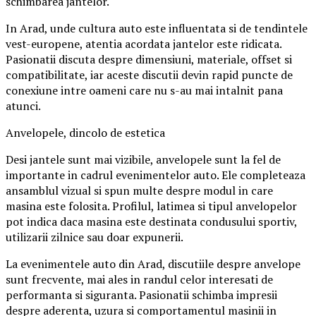
schimbarea jantelor.
In Arad, unde cultura auto este influentata si de tendintele
vest-europene, atentia acordata jantelor este ridicata.
Pasionatii discuta despre dimensiuni, materiale, offset si
compatibilitate, iar aceste discutii devin rapid puncte de
conexiune intre oameni care nu s-au mai intalnit pana
atunci.
Anvelopele, dincolo de estetica
Desi jantele sunt mai vizibile, anvelopele sunt la fel de
importante in cadrul evenimentelor auto. Ele completeaza
ansamblul vizual si spun multe despre modul in care
masina este folosita. Profilul, latimea si tipul anvelopelor
pot indica daca masina este destinata condusului sportiv,
utilizarii zilnice sau doar expunerii.
La evenimentele auto din Arad, discutiile despre anvelope
sunt frecvente, mai ales in randul celor interesati de
performanta si siguranta. Pasionatii schimba impresii
despre aderenta, uzura si comportamentul masinii in