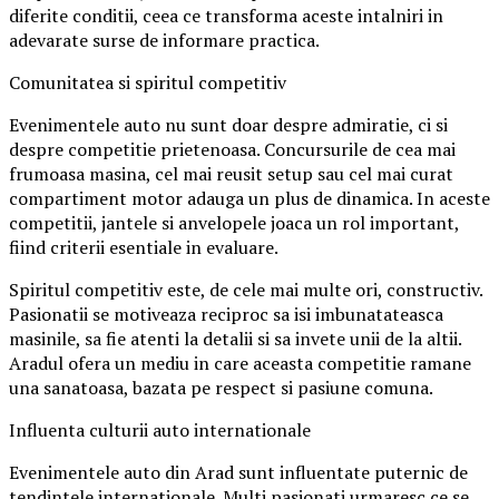
diferite conditii, ceea ce transforma aceste intalniri in
adevarate surse de informare practica.
Comunitatea si spiritul competitiv
Evenimentele auto nu sunt doar despre admiratie, ci si
despre competitie prietenoasa. Concursurile de cea mai
frumoasa masina, cel mai reusit setup sau cel mai curat
compartiment motor adauga un plus de dinamica. In aceste
competitii, jantele si anvelopele joaca un rol important,
fiind criterii esentiale in evaluare.
Spiritul competitiv este, de cele mai multe ori, constructiv.
Pasionatii se motiveaza reciproc sa isi imbunatateasca
masinile, sa fie atenti la detalii si sa invete unii de la altii.
Aradul ofera un mediu in care aceasta competitie ramane
una sanatoasa, bazata pe respect si pasiune comuna.
Influenta culturii auto internationale
Evenimentele auto din Arad sunt influentate puternic de
tendintele internationale. Multi pasionati urmaresc ce se