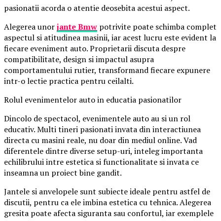
pasionatii acorda o atentie deosebita acestui aspect.
Alegerea unor
jante Bmw
potrivite poate schimba complet
aspectul si atitudinea masinii, iar acest lucru este evident la
fiecare eveniment auto. Proprietarii discuta despre
compatibilitate, design si impactul asupra
comportamentului rutier, transformand fiecare expunere
intr-o lectie practica pentru ceilalti.
Rolul evenimentelor auto in educatia pasionatilor
Dincolo de spectacol, evenimentele auto au si un rol
educativ. Multi tineri pasionati invata din interactiunea
directa cu masini reale, nu doar din mediul online. Vad
diferentele dintre diverse setup-uri, inteleg importanta
echilibrului intre estetica si functionalitate si invata ce
inseamna un proiect bine gandit.
Jantele si anvelopele sunt subiecte ideale pentru astfel de
discutii, pentru ca ele imbina estetica cu tehnica. Alegerea
gresita poate afecta siguranta sau confortul, iar exemplele