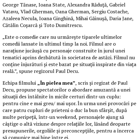
George Tănase, Ioana State, Alexandra Răduță, Gabriel
Vatavu, Vlad Gherman, Oana Gherman, Sergiu Costache,
Azaleea Necula, Ioana Ginghină, Mihai Găinușă, Daria Jane,
Cătălin Coșarcă și Toto Dumitrescu.
„Este o comedie care nu urmărește tiparele ultimelor
comedii lansate în ultimul timp la noi. Filmul are o
narațiune jucăușă cu personaje construite în jurul unei
tematici aprins dezbătută în societatea de astăzi. Filmul nu
conține înjurături și este bazat pe situații inspirate din viața
reală.”, spune regizorul Paul Decu.
Echipa filmului
„În pielea mea”
, scris și regizat de Paul
Decu, propune spectatorilor o abordare amuzantă a unei
situații des întâlnite în micile certuri dintr-un cuplu:
pentru cine e mai greu/ mai ușor. În urma unei provocări pe
care patru cupluri de prieteni o duc la bun sfârșit, după
multe peripeții, într-un weekend, personajele ajung să
câștige o altă viziune despre relațiile lor, lăsând deoparte
presupunerile, orgoliile și preconcepțiile, pentru a încerca
să comunice mai bine între ei.