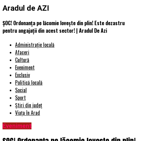
Aradul de AZI
ȘOC! Ordonanța pe lăcomie lovește din plin! Este dezastru
pentru angajații din acest sector! | Aradul De Azi
Administrație locală
Afaceri
Cultură
Eveniment
Exclusiv
Politică locală
Social
Sport
Știri din județ
Viața în Arad
Eveniment