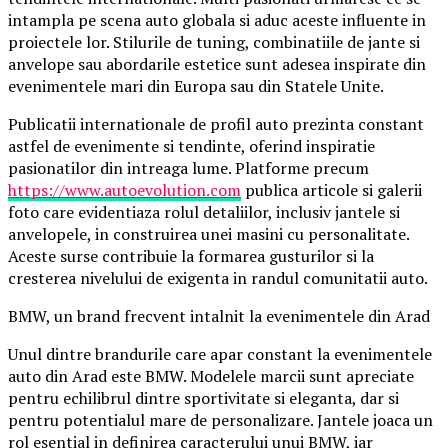
intampla pe scena auto globala si aduc aceste influente in
proiectele lor. Stilurile de tuning, combinatiile de jante si
anvelope sau abordarile estetice sunt adesea inspirate din
evenimentele mari din Europa sau din Statele Unite.
Publicatii internationale de profil auto prezinta constant
astfel de evenimente si tendinte, oferind inspiratie
pasionatilor din intreaga lume. Platforme precum
https://www.autoevolution.com
publica articole si galerii
foto care evidentiaza rolul detaliilor, inclusiv jantele si
anvelopele, in construirea unei masini cu personalitate.
Aceste surse contribuie la formarea gusturilor si la
cresterea nivelului de exigenta in randul comunitatii auto.
BMW, un brand frecvent intalnit la evenimentele din Arad
Unul dintre brandurile care apar constant la evenimentele
auto din Arad este BMW. Modelele marcii sunt apreciate
pentru echilibrul dintre sportivitate si eleganta, dar si
pentru potentialul mare de personalizare. Jantele joaca un
rol esential in definirea caracterului unui BMW, iar