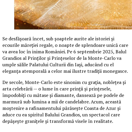
Se desfășoară încet, sub șoaptele aurite ale istoriei și
ecourile măreției regale, o noapte de splendoare unică care
va avea loc în inima României. Pe 6 septembrie 2025, Balul
Grandios al Prinților și Prințeselor de la Monte-Carlo va
umple sălile Palatului Culturii din Iași, aducând cu el
eleganța atemporală a celor mai ilustre tradiții monegasce.
De secole, Monte-Carlo este sinonim cu grația, noblețea și
arta celebrării — o lume în care prinții și prințesele,
împodobiți cu mătase și diamante, dansează pe podele de
marmură sub lumina a mii de candelabre. Acum, această
moștenire a rafinamentului părăsește Coasta de Azur și
aduce cu ea spiritul Balului Grandios, un spectacol care
depășește granițele și transformă visele în realitate.