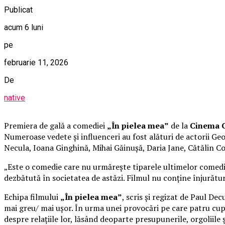
Publicat
acum 6 luni
pe
februarie 11, 2026
De
native
Premiera de gală a comediei
„În pielea mea”
de la
Cinema C
Numeroase vedete și influenceri au fost alături de actorii 
Necula, Ioana Ginghină, Mihai Găinușă, Daria Jane, Cătălin C
„Este o comedie care nu urmărește tiparele ultimelor comedii 
dezbătută în societatea de astăzi. Filmul nu conține înjurături
Echipa filmului
„În pielea mea”
, scris și regizat de Paul De
mai greu/ mai ușor. În urma unei provocări pe care patru cupl
despre relațiile lor, lăsând deoparte presupunerile, orgoliile