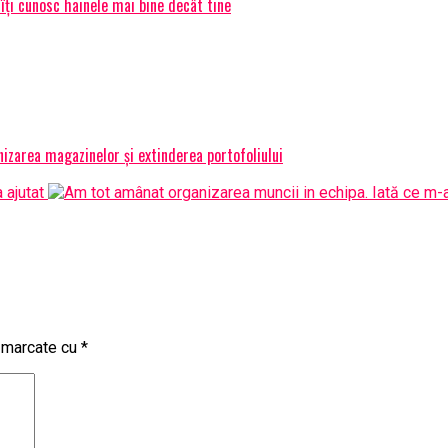
 îți cunosc hainele mai bine decât tine
izarea magazinelor și extinderea portofoliului
t marcate cu
*