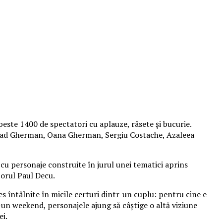
peste 1400 de spectatori cu aplauze, râsete și bucurie.
 Vlad Gherman, Oana Gherman, Sergiu Costache, Azaleea
cu personaje construite în jurul unei tematici aprins
izorul Paul Decu.
es întâlnite în micile certuri dintr-un cuplu: pentru cine e
r-un weekend, personajele ajung să câștige o altă viziune
ei.