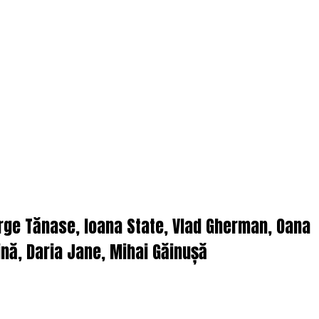
orge Tănase, Ioana State, Vlad Gherman, Oana
nă, Daria Jane, Mihai Găinușă