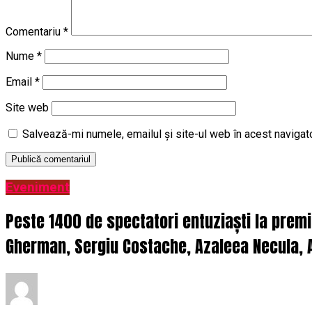
Comentariu
*
Nume
*
Email
*
Site web
Salvează-mi numele, emailul și site-ul web în acest navigat
Eveniment
Peste 1400 de spectatori entuziaști la prem
Gherman, Sergiu Costache, Azaleea Necula, A