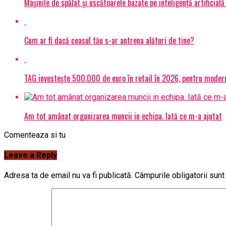
Mașinile de spălat și uscătoarele bazate pe inteligență artificială
Cum ar fi dacă ceasul tău s-ar antrena alături de tine?
TAG investește 500.000 de euro în retail în 2026, pentru modern
Am tot amânat organizarea muncii in echipa. Iată ce m-a ajutat
Comenteaza si tu
Leave a Reply
Adresa ta de email nu va fi publicată.
Câmpurile obligatorii sun