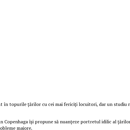
n topurile ţărilor cu cei mai fericiţi locuitori, dar un studiu r
in Copenhaga îşi propune să nuanţeze portretul idilic al ţărilor
probleme majore.