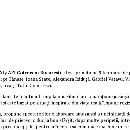
ity AFI Cotroceni București
a fost primită pe 9 februarie de 
George Tănase, Ioana State, Alexandra Răduță, Gabriel Vatavu,
oșarcă și Toto Dumitrescu.
lansate în ultimul timp la noi. Filmul are o narațiune jucăușă 
 și este bazat pe situații inspirate din viața reală.”, spune reg
cu, propune spectatorilor o abordare amuzantă a unei situații d
uri de prieteni o duc la bun sfârșit, după multe peripeții, înt
 și preconcepțiile, pentru a încerca să comunice mai bine între 