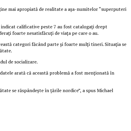
magine mai apropiată de realitate a aşa-numitelor “superputeri
au indicat calificative peste 7 au fost catalogaţi drept
ideraţi foarte nesatisfăcuţi de viaţa pe care o au.
ceastă categori făcând parte şi foarte mulţi tineri. Situaţia se
ătate.
dul de socializare.
r datele arată că această problemă a fost menţionată în
rătate se răspândeşte în ţările nordice”, a spus Michael