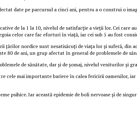
colectat date pe parcursul a cinci ani, pentru a o construi o i
cative de la 1 la 10, nivelul de satisfacţie a vieţii lor. Cei care 
tegoia celor care fac eforturi în viaţă, iar cei sub 5 au fost cons
i ţărilor nordice sunt nesatisăcuţi de viaţa lor şi suferă, din a
te 80 de ani, un grup afectat în general de problemele de săn
oblemele de sănătate, dar şi de şomaj, nivelul veniturilor şi gra
re cele mai importante bariere în calea fericirii oamenilor, ia
bleme psihice. Iar această epidemie de boli nervoase şi de singu