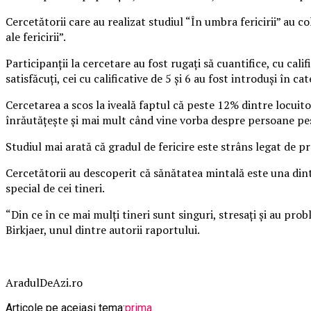
Cercetătorii care au realizat studiul “În umbra fericirii” au 
ale fericirii”.
Participanţii la cercetare au fost rugaţi să cuantifice, cu califi
satisfăcuţi, cei cu calificative de 5 şi 6 au fost introduşi în ca
Cercetarea a scos la iveală faptul că peste 12% dintre locuitori
înrăutăţeşte şi mai mult când vine vorba despre persoane pes
Studiul mai arată că gradul de fericire este strâns legat de pr
Cercetătorii au descoperit că sănătatea mintală este una dint
special de cei tineri.
“Din ce în ce mai mulţi tineri sunt singuri, stresaţi şi au pro
Birkjaer, unul dintre autorii raportului.
AradulDeAzi.ro
Articole pe aceiasi tema:
prima