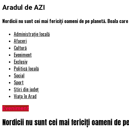
Aradul de AZI
Nordicii nu sunt cei mai fericiți oameni de pe planetă. Boala care
Administrație locală
Afaceri
Cultură
Eveniment
Exclusiv
Politică locală
Social
Sport
Știri din județ
Viața în Arad
Eveniment
Nordicii nu sunt cei mai fericiți oameni de p