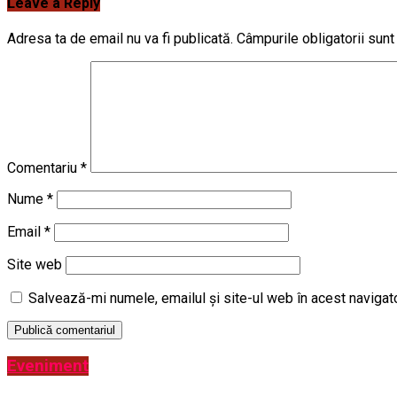
Leave a Reply
Adresa ta de email nu va fi publicată.
Câmpurile obligatorii sun
Comentariu
*
Nume
*
Email
*
Site web
Salvează-mi numele, emailul și site-ul web în acest navigat
Eveniment