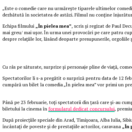
„Este o comedie care nu urmărește tiparele ultimelor comedii 
dezbătută în societatea de astăzi. Filmul nu conține înjurături
Echipa filmului
„În pielea mea”
, scris și regizat de Paul De
mai greu/ mai ușor. În urma unei provocări pe care patru cupl
despre relațiile lor, lăsând deoparte presupunerile, orgoliile
Cu râs pe săturate, surprize și personaje pline de viață, co
Spectatorilor li s-a pregătit o surpriză pentru data de 12 fe
cumpără un bilet la comedia „În pielea mea” vor primi un pr
Până pe 23 februarie, toți spectatorii din țară care și-au cum
biletului la cinema în
formularul dedicat concursului
, premiu
După proiecțiile speciale din Arad, Timișoara, Alba Iulia, Sibi
încântați de poveste și de prestațiile actorilor, caravana
„În 