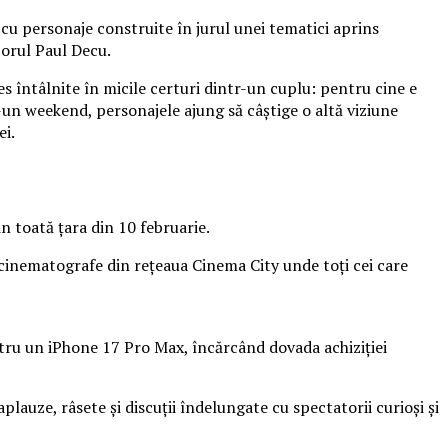
cu personaje construite în jurul unei tematici aprins
izorul Paul Decu.
es întâlnite în micile certuri dintr-un cuplu: pentru cine e
r-un weekend, personajele ajung să câștige o altă viziune
ei.
n toată țara din 10 februarie.
 cinematografe din rețeaua Cinema City unde toți cei care
entru un iPhone 17 Pro Max, încărcând dovada achiziției
plauze, râsete și discuții îndelungate cu spectatorii curioși și