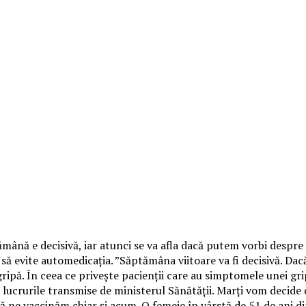
tămână e decisivă, iar atunci se va afla dacă putem vorbi despr
să evite automedicaţia. ”Săptămâna viitoare va fi decisivă. Da
pă. În ceea ce priveşte pacienţii care au simptomele unei grip
ţe lucrurile transmise de ministerul Sănătăţii. Marţi vom decid
să ne vaccinăm chiar şi acum. O femeie în vârstă de 51 de ani di