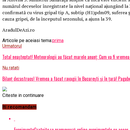
numărul deceselor înregistrate la nivel naţional ajungând la 
confirmată cu virus gripal tip A, subtip (H1)pdm09, suferea şi 
cauza gripei, de la începutul sezonului, a ajuns la 39.
AradulDeAzi.ro
Articole pe aceiasi tema:
prima
Urmatorul
Total neașteptat! Meteorologii au făcut marele anunț: Cum va fi vremea 
Nu ratati
Bilanț dezastruos! Vremea a făcut ravagii în București și în țară! Pagub
Citeste in continuare
Iti recomandam
EvenimenteGratuite.ro promovează online evenimentele cu acces