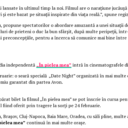
lansate în ultimul timp la noi. Filmul are o narațiune jucăușă 
 și este bazat pe situații inspirate din viața reală.”, spune reg
cu, propune spectatorilor o abordare amuzantă a unei situații d
uri de prieteni o duc la bun sfârșit, după multe peripeții, înt
 și preconcepțiile, pentru a încerca să comunice mai bine între 
media independentă
„În pielea mea”
intră în cinematografele di
bruarie: o seară specială „Date Night” organizată în mai multe
emiu garantat din partea Avon.
părat bilet la filmul „În pielea mea” se pot înscrie în cursa p
l fiind oferit prin tragere la sorți pe 24 februarie.
u, Brașov, Cluj-Napoca, Baia Mare, Oradea, cu săli pline, multe a
pielea mea”
continuă în mai multe orașe.