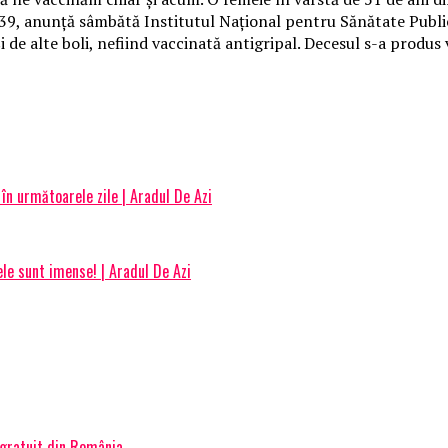
39, anunţă sâmbătă Institutul Naţional pentru Sănătate Publică
de alte boli, nefiind vaccinată antigripal. Decesul s-a produs v
în următoarele zile | Aradul De Azi
ele sunt imense! | Aradul De Azi
 gratuit din România