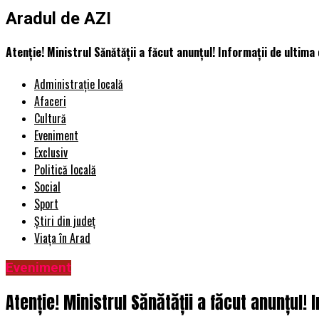
Aradul de AZI
Atenție! Ministrul Sănătății a făcut anunțul! Informații de ultima
Administrație locală
Afaceri
Cultură
Eveniment
Exclusiv
Politică locală
Social
Sport
Știri din județ
Viața în Arad
Eveniment
Atenție! Ministrul Sănătății a făcut anunțul!