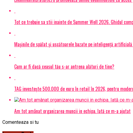
Tot ce trebuie sa stii inainte de Summer Well 2026. Ghidul compl
Mașinile de spălat și uscătoarele bazate pe inteligență artificială
Cum ar fi dacă ceasul tău s-ar antrena alături de tine?
TAG investește 500.000 de euro în retail în 2026, pentru modern
Am tot amânat organizarea muncii in echipa. Iată ce m-a ajutat
Comenteaza si tu