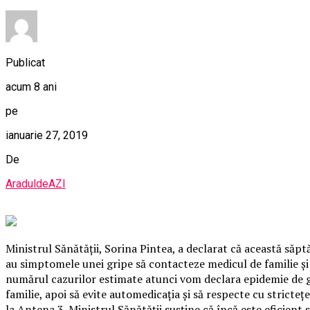
Publicat
acum 8 ani
pe
ianuarie 27, 2019
De
AraduldeAZI
Ministrul Sănătăţii, Sorina Pintea, a declarat că această săp
au simptomele unei gripe să contacteze medicul de familie şi 
numărul cazurilor estimate atunci vom declara epidemie de gri
familie, apoi să evite automedicaţia şi să respecte cu stricte
la Antena 3. Ministrul Sănătăţii susţine că încă este eficient 