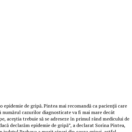
e o epidemie de gripă. Pintea mai recomandă ca pacienţii care
că numărul cazurilor diagnosticate va fi mai mare decât
e, aceştia trebuie să se adreseze în primul rând medicului de
e dacă declarăm epidemie de gripă”, a declarat Sorina Pintea,
n judeţul Prahova a murit vineri din cauza gripei, astfel