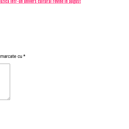
ica intr-un univers cultural revine in august
t marcate cu
*