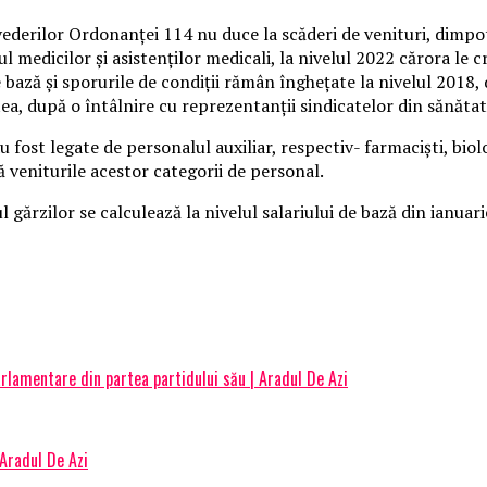
vederilor Ordonanţei 114 nu duce la scăderi de venituri, dimpot
 medicilor şi asistenţilor medicali, la nivelul 2022 cărora le cre
e de bază şi sporurile de condiţii rămân îngheţate la nivelul 2018
ntea, după o întâlnire cu reprezentanţii sindicatelor din sănătat
u fost legate de personalul auxiliar, respectiv- farmacişti, bio
 veniturile acestor categorii de personal.
l gărzilor se calculează la nivelul salariului de bază din ianuar
arlamentare din partea partidului său | Aradul De Azi
Aradul De Azi