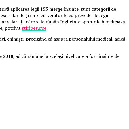
rivă aplicarea legii 153 merge înainte, sunt categorii de
sc salariile şi implicit veniturile cu prevederile legii
, dar salariaţii cărora le rămân îngheţate sporurile beneficiază
e, potrivit
stiripesurse
.
logi, chimişti, precizând că asupra personalului medical, adică
ie 2018, adică rămâne la acelaşi nivel care a fost înainte de