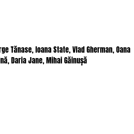
orge Tănase, Ioana State, Vlad Gherman, Oana
nă, Daria Jane, Mihai Găinușă