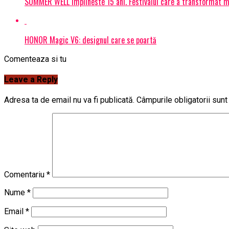
SUMMER WELL implineste 15 ani. Festivalul care a transformat muz
HONOR Magic V6: designul care se poartă
Comenteaza si tu
Leave a Reply
Adresa ta de email nu va fi publicată.
Câmpurile obligatorii sun
Comentariu
*
Nume
*
Email
*