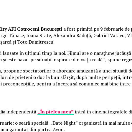
ity AFI Cotroceni București
a fost primită pe 9 februarie de 
George Tănase, Ioana State, Alexandra Răduță, Gabriel Vatavu,
oșarcă și Toto Dumitrescu.
lansate în ultimul timp la noi. Filmul are o narațiune jucăușă 
 și este bazat pe situații inspirate din viața reală.”, spune reg
cu, propune spectatorilor o abordare amuzantă a unei situații d
uri de prieteni o duc la bun sfârșit, după multe peripeții, înt
 și preconcepțiile, pentru a încerca să comunice mai bine între 
media independentă
„În pielea mea”
intră în cinematografele di
bruarie: o seară specială „Date Night” organizată în mai multe
emiu garantat din partea Avon.