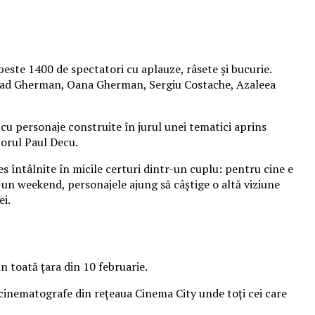
peste 1400 de spectatori cu aplauze, râsete și bucurie.
 Vlad Gherman, Oana Gherman, Sergiu Costache, Azaleea
cu personaje construite în jurul unei tematici aprins
izorul Paul Decu.
es întâlnite în micile certuri dintr-un cuplu: pentru cine e
r-un weekend, personajele ajung să câștige o altă viziune
ei.
n toată țara din 10 februarie.
 cinematografe din rețeaua Cinema City unde toți cei care