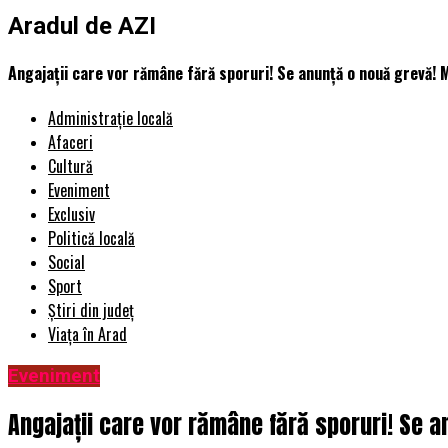
Aradul de AZI
Angajații care vor rămâne fără sporuri! Se anunță o nouă grevă! Mi
Administrație locală
Afaceri
Cultură
Eveniment
Exclusiv
Politică locală
Social
Sport
Știri din județ
Viața în Arad
Eveniment
Angajații care vor rămâne fără sporuri! Se an