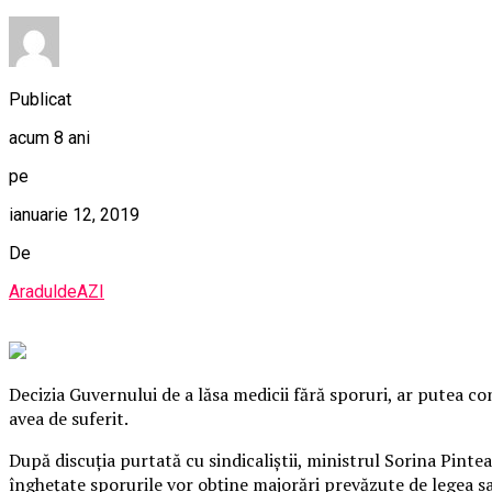
Publicat
acum 8 ani
pe
ianuarie 12, 2019
De
AraduldeAZI
Decizia Guvernului de a lăsa medicii fără sporuri, ar putea co
avea de suferit.
După discuţia purtată cu sindicaliştii, ministrul Sorina Pintea
îngheţate sporurile vor obţine majorări prevăzute de legea sal