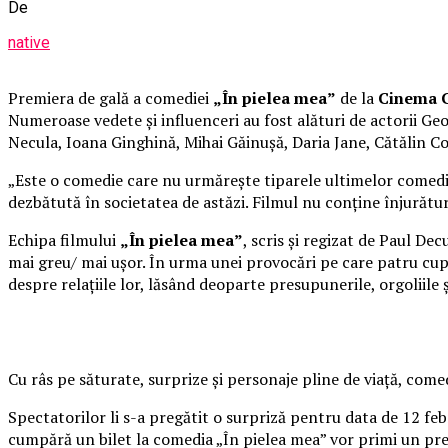
De
native
Premiera de gală a comediei
„În pielea mea”
de la
Cinema C
Numeroase vedete și influenceri au fost alături de actorii 
Necula, Ioana Ginghină, Mihai Găinușă, Daria Jane, Cătălin C
„Este o comedie care nu urmărește tiparele ultimelor comedii 
dezbătută în societatea de astăzi. Filmul nu conține înjurături
Echipa filmului
„În pielea mea”
, scris și regizat de Paul De
mai greu/ mai ușor. În urma unei provocări pe care patru cupl
despre relațiile lor, lăsând deoparte presupunerile, orgoliile
Cu râs pe săturate, surprize și personaje pline de viață, co
Spectatorilor li s-a pregătit o surpriză pentru data de 12 fe
cumpără un bilet la comedia „În pielea mea” vor primi un pr