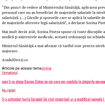
“Din punct de vedere al Ministerului Sănătăţii, aplicarea pre
personal care nu au beneficiat de majorările salariale la nivelul
salarizării. (…) Gărzile şi sporurile care se aplică la salariil
de majorările aferente legii salarizării”, a declarat Sorina Pi
Mai mult decât atât, Sorina Pintea spune că toate discuţiile a
medicii şi asistentele medicale, acesată ordonanţă nu schimbă
Ministrul Sănătăţii a mai afirmat că tariful orar pentru nivelu
majorare.
AradulDeAzi.ro
Articole pe aceiasi tema:
prima
Urmatorul
cum îi va alege Dacian Cioloș pe cei care vor candida la alegerile europ
Nu ratati
S-a schimbat harta Europei! Un stat important și-a modificat numele | 