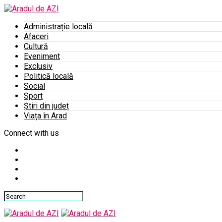
Administrație locală
Afaceri
Cultură
Eveniment
Exclusiv
Politică locală
Social
Sport
Știri din județ
Viața în Arad
Connect with us