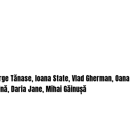
orge Tănase, Ioana State, Vlad Gherman, Oana
nă, Daria Jane, Mihai Găinușă