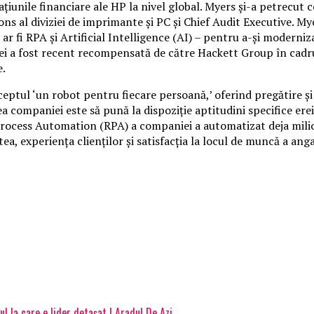
ţiunile financiare ale HP la nivel global.
Myers şi-a petrecut c
s al diviziei de imprimante şi PC şi Chief Audit Executive. Mye
r fi RPA şi Artificial Intelligence (AI) – pentru a-şi moderniz
ea ei a fost recent recompensată de către Hackett Group în cad
e.
tul ‘un robot pentru fiecare persoană,’ oferind pregătire şi co
a companiei este să pună la dispoziţie aptitudini specifice ere
rocess Automation (RPA) a companiei a automatizat deja milio
 experienţa clienţilor şi satisfacţia la locul de muncă a angaj
ul la care e lider detașat | Aradul De Azi