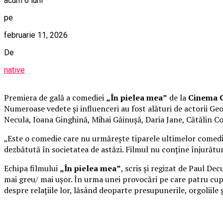
acum 6 luni
pe
februarie 11, 2026
De
native
Premiera de gală a comediei
„În pielea mea”
de la
Cinema C
Numeroase vedete și influenceri au fost alături de actorii 
Necula, Ioana Ginghină, Mihai Găinușă, Daria Jane, Cătălin C
„Este o comedie care nu urmărește tiparele ultimelor comedii 
dezbătută în societatea de astăzi. Filmul nu conține înjurături
Echipa filmului
„În pielea mea”
, scris și regizat de Paul De
mai greu/ mai ușor. În urma unei provocări pe care patru cupl
despre relațiile lor, lăsând deoparte presupunerile, orgoliile