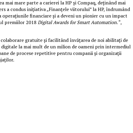
ea mai mare parte a carierei la HP şi Compaq, deţinând mai
rs a condus iniţiativa „Finanţele viitorului” la HP, îndrumând
a operaţiunile financiare şi a deveni un pionier cu un impact
rul premiilor 2018
Digital Awards for Smart Automation
. “,
laborare gratuite şi facilitând învăţarea de noi abilitaţi de
i digitale la mai mult de un milion de oameni prin intermediul
ane de procese repetitive pentru companii şi organizaţii
aţilor.