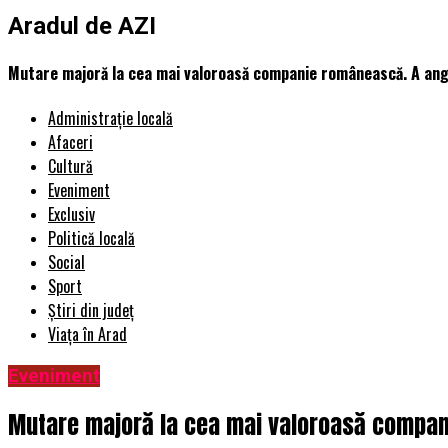
Aradul de AZI
Mutare majoră la cea mai valoroasă companie românească. A angaj
Administrație locală
Afaceri
Cultură
Eveniment
Exclusiv
Politică locală
Social
Sport
Știri din județ
Viața în Arad
Eveniment
Mutare majoră la cea mai valoroasă companie