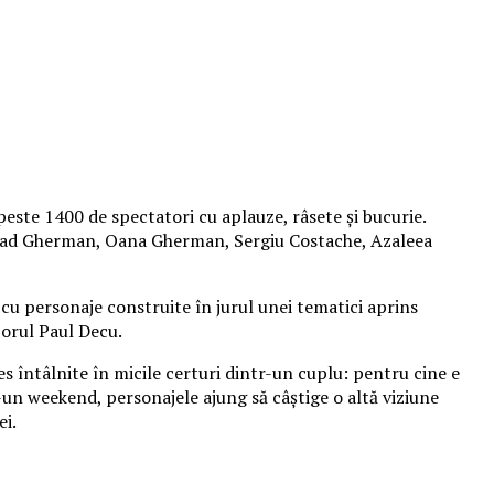
peste 1400 de spectatori cu aplauze, râsete și bucurie.
 Vlad Gherman, Oana Gherman, Sergiu Costache, Azaleea
cu personaje construite în jurul unei tematici aprins
izorul Paul Decu.
es întâlnite în micile certuri dintr-un cuplu: pentru cine e
r-un weekend, personajele ajung să câștige o altă viziune
ei.