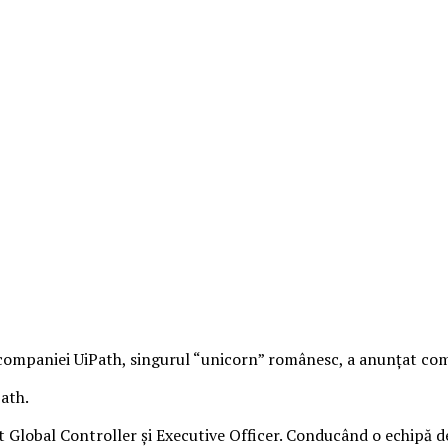
l companiei UiPath, singurul “unicorn” românesc, a anunţat co
Path.
t Global Controller şi Executive Officer. Conducând o echipă de 