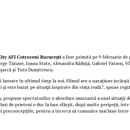
ity AFI Cotroceni București
a fost primită pe 9 februarie de 
George Tănase, Ioana State, Alexandra Răduță, Gabriel Vatavu,
oșarcă și Toto Dumitrescu.
lansate în ultimul timp la noi. Filmul are o narațiune jucăușă 
 și este bazat pe situații inspirate din viața reală.”, spune reg
cu, propune spectatorilor o abordare amuzantă a unei situații d
uri de prieteni o duc la bun sfârșit, după multe peripeții, înt
 și preconcepțiile, pentru a încerca să comunice mai bine între 