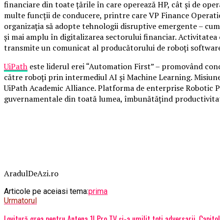
financiare din toate ţările în care operează HP, cât şi de opera
multe funcţii de conducere, printre care VP Finance Operation
organizaţia să adopte tehnologii disruptive emergente – cum a
şi mai amplu în digitalizarea sectorului financiar. Activitat
transmite un comunicat al producătorului de roboţi softwar
UiPath
este liderul erei “Automation First” – promovând concep
către roboţi prin intermediul AI şi Machine Learning. Misiune
UiPath Academic Alliance. Platforma de enterprise Robotic P
guvernamentale din toată lumea, îmbunătăţind productivitatea,
AradulDeAzi.ro
Articole pe aceiasi tema:
prima
Urmatorul
Lovitură grea pentru Antena 1! Pro TV și-a umilit toți adversarii. Capitol