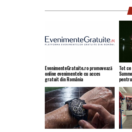
EvenimenteGratuite.ro promovează
Tot ce 
online evenimentele cu acces
Summer
gratuit din România
pentru