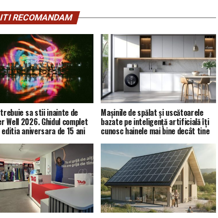
ITI RECOMANDAM
trebuie sa stii inainte de
Mașinile de spălat și uscătoarele
 Well 2026. Ghidul complet
bazate pe inteligență artificială îți
 editia aniversara de 15 ani
cunosc hainele mai bine decât tine