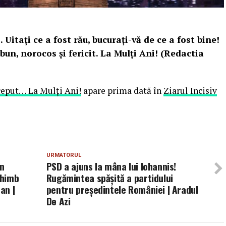
itaţi ce a fost rău, bucuraţi-vă de ce a fost bine!
un, norocos şi fericit. La Mulţi Ani! (Redactia
ceput… La Mulţi Ani!
apare prima dată în
Ziarul Incisiv
URMATORUL
in
PSD a ajuns la mâna lui Iohannis!
chimb
Rugămintea spășită a partidului
an |
pentru președintele României | Aradul
De Azi