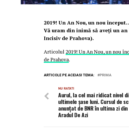
2019! Un An Nou, un nou început… U
Vă uram din inimă să aveţi un an b
Incisiv de Prahova).
Articolul
2019! Un An Nou, un nou în
de Prahova
.
ARTICOLE PE ACEIASI TEMA:
PRIMA
NU RATATI
Aurul, la cel mai ridicat nivel d
ultimele şase luni. Cursul de s
anunţat de BNR în ultima zi din 
Aradul De Azi