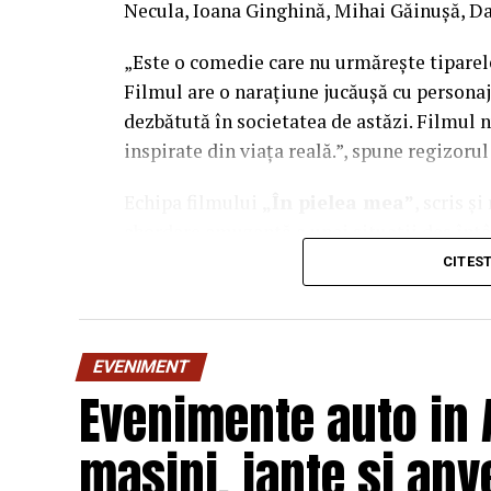
Necula, Ioana Ginghină, Mihai Găinușă, Da
„Este o comedie care nu urmărește tiparel
Filmul are o narațiune jucăușă cu personaj
dezbătută în societatea de astăzi. Filmul n
inspirate din viața reală.”, spune regizoru
Echipa filmului
„În pielea mea”
, scris ș
abordare amuzantă a unei situații des întâl
mai greu/ mai ușor. În urma unei provocări
CITES
sfârșit, după multe peripeții, într-un week
despre relațiile lor, lăsând deoparte presu
încerca să comunice mai bine între ei.
EVENIMENT
Evenimente auto in 
masini, jante si an
Cu râs pe săturate, surprize și personaje 
mea”
intră în cinematografele din toată ța