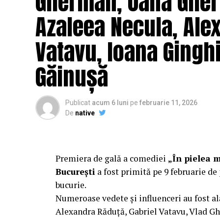
Gherman, Oana Gher
Azaleea Necula, Ale
Vatavu, Ioana Ginghi
Găinușă
Publicat
acum 6 luni
pe
februarie 11, 2026
De
native
Premiera de gală a comediei
„În pielea 
București
a fost primită pe 9 februarie de 
bucurie.
Numeroase vedete și influenceri au fost al
Alexandra Răduță, Gabriel Vatavu, Vlad G