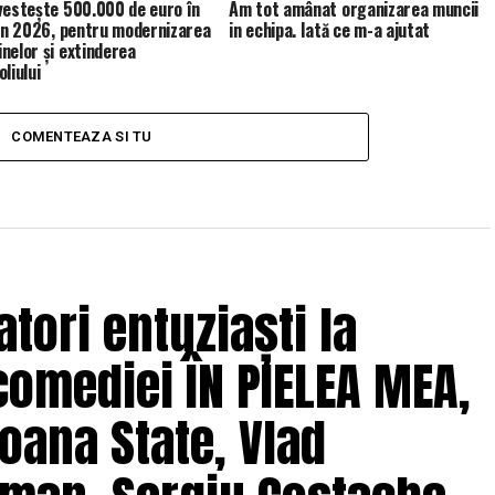
vestește 500.000 de euro în
Am tot amânat organizarea muncii
 în 2026, pentru modernizarea
in echipa. Iată ce m-a ajutat
nelor și extinderea
liului
COMENTEAZA SI TU
tori entuziaști la
comediei ÎN PIELEA MEA,
oana State, Vlad