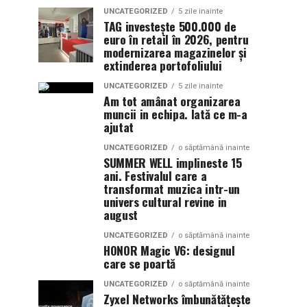
UNCATEGORIZED
5 zile inainte
TAG investește 500.000 de
euro în retail în 2026, pentru
modernizarea magazinelor și
extinderea portofoliului
UNCATEGORIZED
5 zile inainte
Am tot amânat organizarea
muncii in echipa. Iată ce m-a
ajutat
UNCATEGORIZED
o săptămână inainte
SUMMER WELL implineste 15
ani. Festivalul care a
transformat muzica intr-un
univers cultural revine in
august
UNCATEGORIZED
o săptămână inainte
HONOR Magic V6: designul
care se poartă
UNCATEGORIZED
o săptămână inainte
Zyxel Networks îmbunătățește