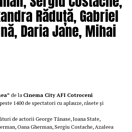
man, Sergiu Costache,
xandra Răduță, Gabriel
nă, Daria Jane, Mihai
mea”
de la
Cinema City AFI Cotroceni
peste 1400 de spectatori cu aplauze, râsete și
ături de actorii George Tănase, Ioana State,
herman, Oana Gherman, Sergiu Costache, Azaleea