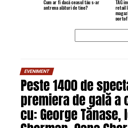
Cum ar fi dacă ceasul tău s-ar
TAG in
antrena alături de tine?
retail
magazi
portofo
EVENIMENT
Peste 1400 de specta
premiera de gală a 
cu: George Tănase, I