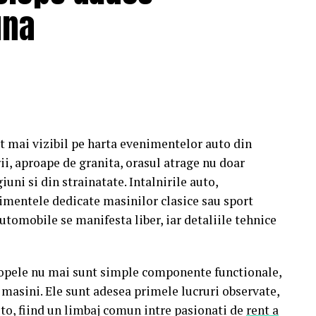
una
ntru data de 12 februarie: o seară specială „Date
afe din rețeaua Cinema City unde toți cei care
a” vor primi un premiu garantat din partea Avon.
ară care și-au cumpărat bilet la filmul „În pielea
one 17 Pro Max, încărcând dovada achiziției
ot mai vizibil pe harta evenimentelor auto din
concursului
, premiul fiind oferit prin tragere la
ii, aproape de granita, orasul atrage nu doar
giuni si din strainatate. Intalnirile auto,
nimentele dedicate masinilor clasice sau sport
ra, Alba Iulia, Sibiu, Brașov, Cluj-Napoca, Baia
utomobile se manifesta liber, iar detaliile tehnice
 râsete și discuții îndelungate cu spectatorii
țiile actorilor, caravana
„În pielea mea”
continuă
velopele nu mai sunt simple componente functionale,
i masini. Ele sunt adesea primele lucruri observate,
ială
„În pielea mea”
de la
Cinema City din City
to, fiind un limbaj comun intre pasionati de
rent a