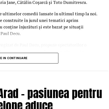
ria Jane, Cătălin Coșarcă și Toto Dumitrescu.
e ultimelor comedii lansate în ultimul timp la noi.
e construite în jurul unei tematici aprins
u conține înjurături și este bazat pe situații
l Paul Decu.
i regizat de Paul Decu, propune spectatorilor o
nite în micile certuri dintr-un cuplu: pentru cine e
 pe care patru cupluri de prieteni o duc la bun
TE IN CONTINUARE
end, personajele ajung să câștige o altă viziune
punerile, orgoliile și preconcepțiile, pentru a
Arad – pasiunea pentru
velope aduce
pline de viață, comedia independentă
„În pielea
ra din 10 februarie.