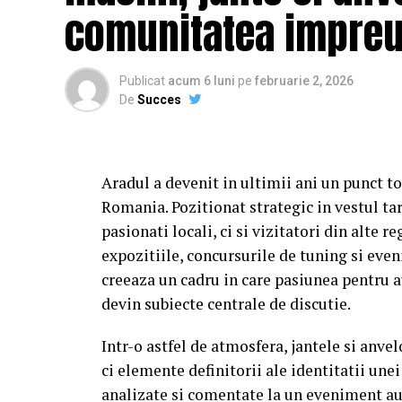
comunitatea impre
Spectatorilor li s-a pregătit o surpriză pe
Night” organizată în mai multe cinematogr
Publicat
acum 6 luni
pe
februarie 2, 2026
cumpără un bilet la comedia „În pielea me
De
Succes
Până pe 23 februarie, toți spectatorii din ț
mea” se pot înscrie în cursa pentru un iPh
Aradul a devenit in ultimii ani un punct t
biletului la cinema în
formularul dedicat 
Romania. Pozitionat strategic in vestul tar
sorți pe 24 februarie.
pasionati locali, ci si vizitatori din alte re
expozitiile, concursurile de tuning si eve
După proiecțiile speciale din Arad, Timișoa
creeaza un cadru in care pasiunea pentru a
Mare, Oradea, cu săli pline, multe aplauze,
devin subiecte centrale de discutie.
curioși și încântați de poveste și de presta
în mai multe orașe.
Intr-o astfel de atmosfera, jantele si an
ci elemente definitorii ale identitatii une
Pe
11 februarie
va avea loc proiecția spec
analizate si comentate la un eveniment au