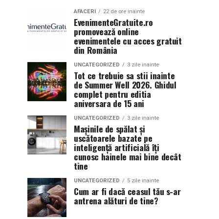
AFACERI
22 de ore inainte
EvenimenteGratuite.ro
promovează online
evenimentele cu acces gratuit
din România
UNCATEGORIZED
3 zile inainte
Tot ce trebuie sa stii inainte
de Summer Well 2026. Ghidul
complet pentru editia
aniversara de 15 ani
UNCATEGORIZED
3 zile inainte
Mașinile de spălat și
uscătoarele bazate pe
inteligență artificială îți
cunosc hainele mai bine decât
tine
UNCATEGORIZED
5 zile inainte
Cum ar fi dacă ceasul tău s-ar
antrena alături de tine?