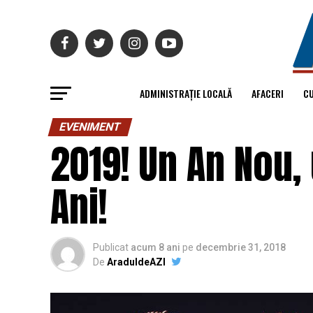
ADMINISTRAȚIE LOCALĂ
AFACERI
C
EVENIMENT
2019! Un An Nou,
Ani!
Publicat
acum 8 ani
pe
decembrie 31, 2018
De
AraduldeAZI