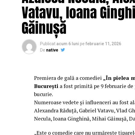
Vatavu, Ioana Ginghi
Găinușă
Publicat
acum 6 luni
pe
februarie 11, 2026
De
native
Premiera de gală a comediei
„În pielea 
București
a fost primită pe 9 februarie de 
bucurie.
Numeroase vedete și influenceri au fost al
Alexandra Răduță, Gabriel Vatavu, Vlad G
Necula, Ioana Ginghină, Mihai Găinușă, Da
„Este o comedie care nu urmărește tiparel