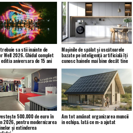
trebuie sa stii inainte de
Mașinile de spălat și uscătoarele
 Well 2026. Ghidul complet
bazate pe inteligență artificială îți
 editia aniversara de 15 ani
cunosc hainele mai bine decât tine
vestește 500.000 de euro în
Am tot amânat organizarea muncii
 în 2026, pentru modernizarea
in echipa. Iată ce m-a ajutat
nelor și extinderea