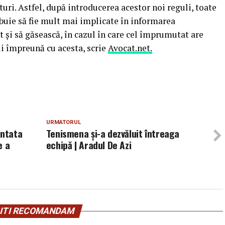
uri. Astfel, după introducerea acestor noi reguli, toate
ebuie să fie mult mai implicate în informarea
t şi să găsească, în cazul în care cel împrumutat are
ţii împreună cu acesta, scrie
Avocat.net.
URMATORUL
antata
Tenismena și-a dezvăluit întreaga
e a
echipă | Aradul De Azi
ITI RECOMANDAM