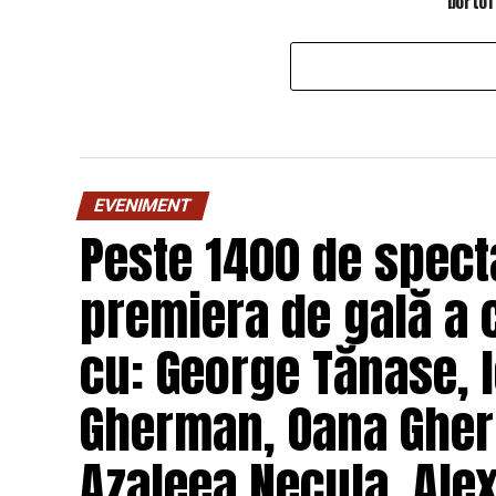
portofo
EVENIMENT
Peste 1400 de specta
premiera de gală a 
cu: George Tănase, I
Gherman, Oana Gher
Azaleea Necula, Ale