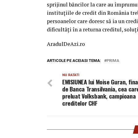
sprijinul băncilor la care au împrumut
instituţiile de credit din România tr
persoanelor care doresc să ia un credi
dificultăţi în a returna creditul, solu
AradulDeAzi.ro
ARTICOLE PE ACEIASI TEMA:
PRIMA
NU RATATI
EMISIUNEA lui Moise Guran, fin
de Banca Transilvania, cea car
preluat Volksbank, campioana
creditelor CHF