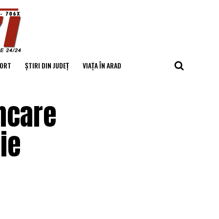
ORT
ȘTIRI DIN JUDEȚ
VIAȚA ÎN ARAD
ncare
tie