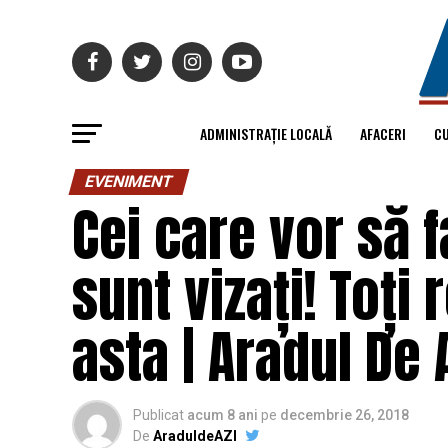
ADMINISTRAȚIE LOCALĂ
AFACERI
C
EVENIMENT
Cei care vor să 
sunt vizați! Toți
asta | Aradul De 
Publicat
acum 8 ani
pe
decembrie 26, 2018
De
AraduldeAZI