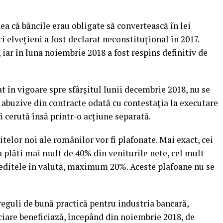
ea că băncile erau obligate să convertească în lei
i elveţieni a fost declarat neconstituţional în 2017.
 iar în luna noiembrie 2018 a fost respins definitiv de
at în vigoare spre sfârşitul lunii decembrie 2018, nu se
 abuzive din contracte odată cu contestaţia la executare
i cerută însă printr-o acţiune separată.
ditelor noi ale românilor vor fi plafonate. Mai exact, cei
ea plăti mai mult de 40% din veniturile nete, cel mult
creditele în valută, maximum 20%. Aceste plafoane nu se
.
reguli de bună practică pentru industria bancară,
nciare beneficiază, începând din noiembrie 2018, de