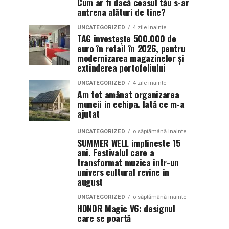
Cum ar fi dacă ceasul tău s-ar
antrena alături de tine?
UNCATEGORIZED
4 zile inainte
TAG investește 500.000 de
euro în retail în 2026, pentru
modernizarea magazinelor și
extinderea portofoliului
UNCATEGORIZED
4 zile inainte
Am tot amânat organizarea
muncii in echipa. Iată ce m-a
ajutat
UNCATEGORIZED
o săptămână inainte
SUMMER WELL implineste 15
ani. Festivalul care a
transformat muzica intr-un
univers cultural revine in
august
UNCATEGORIZED
o săptămână inainte
HONOR Magic V6: designul
care se poartă