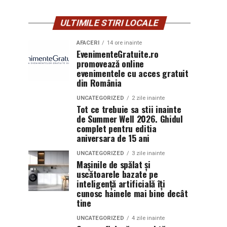
ULTIMILE STIRI LOCALE
AFACERI
14 ore inainte
EvenimenteGratuite.ro
promovează online
evenimentele cu acces gratuit
din România
UNCATEGORIZED
2 zile inainte
Tot ce trebuie sa stii inainte
de Summer Well 2026. Ghidul
complet pentru editia
aniversara de 15 ani
UNCATEGORIZED
3 zile inainte
Mașinile de spălat și
uscătoarele bazate pe
inteligență artificială îți
cunosc hainele mai bine decât
tine
UNCATEGORIZED
4 zile inainte