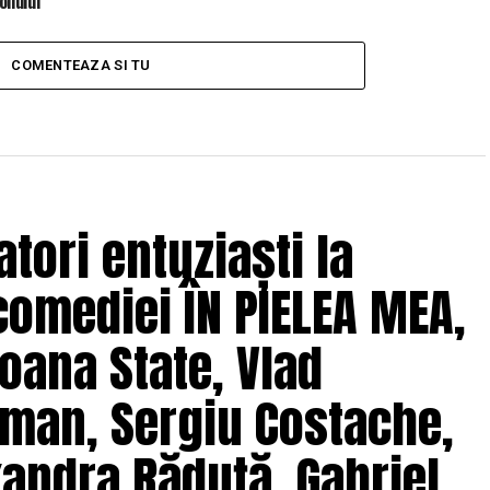
liului
COMENTEAZA SI TU
tori entuziaști la
comediei ÎN PIELEA MEA,
oana State, Vlad
man, Sergiu Costache,
xandra Răduță, Gabriel