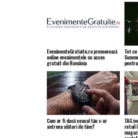
EvenimenteGratuite.ro promovează
Tot ce 
online evenimentele cu acces
Summer
gratuit din România
pentru
Cum ar fi dacă ceasul tău s-ar
TAG in
antrena alături de tine?
retail
magazi