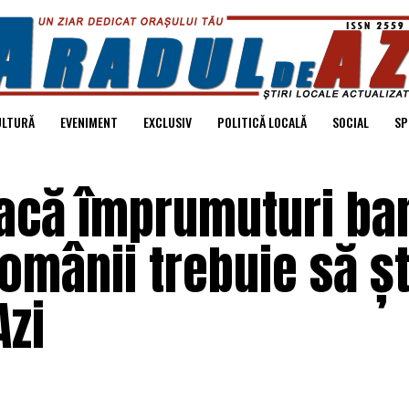
ULTURĂ
EVENIMENT
EXCLUSIV
POLITICĂ LOCALĂ
SOCIAL
SP
facă împrumuturi ba
 românii trebuie să ș
Azi