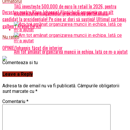
Urmatorul
TAG investește 500.000 de euro în retail în 2026, pentru
Dezastru pentru Klaus Iohannis! Aliații lui îl amenință cu un alt
modernizarea magazinelor și extinderea portofoliului
candidat la prezidențiale! Pe cine ar dori să susțină! Ultimul cartonaș
galben | Aradul De Azi
Nu ratati
OPINIE/Iohannis făcut din interior
Am tot amânat organizarea muncii in echipa. Iată ce m-a ajutat
Comenteaza si tu
Leave a Reply
Adresa ta de email nu va fi publicată.
Câmpurile obligatorii
sunt marcate cu
*
Comentariu
*