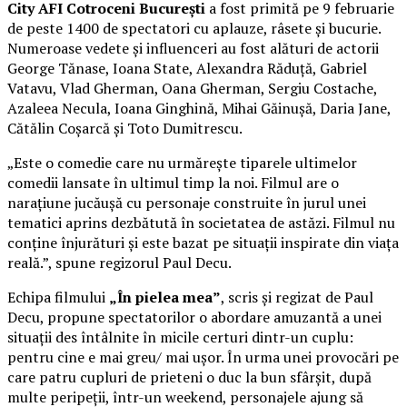
City AFI Cotroceni București
a fost primită pe 9 februarie
de peste 1400 de spectatori cu aplauze, râsete și bucurie.
Numeroase vedete și influenceri au fost alături de actorii
George Tănase, Ioana State, Alexandra Răduță, Gabriel
Vatavu, Vlad Gherman, Oana Gherman, Sergiu Costache,
Azaleea Necula, Ioana Ginghină, Mihai Găinușă, Daria Jane,
Cătălin Coșarcă și Toto Dumitrescu.
„Este o comedie care nu urmărește tiparele ultimelor
comedii lansate în ultimul timp la noi. Filmul are o
narațiune jucăușă cu personaje construite în jurul unei
tematici aprins dezbătută în societatea de astăzi. Filmul nu
conține înjurături și este bazat pe situații inspirate din viața
reală.”, spune regizorul Paul Decu.
Echipa filmului
„În pielea mea”
, scris și regizat de Paul
Decu, propune spectatorilor o abordare amuzantă a unei
situații des întâlnite în micile certuri dintr-un cuplu:
pentru cine e mai greu/ mai ușor. În urma unei provocări pe
care patru cupluri de prieteni o duc la bun sfârșit, după
multe peripeții, într-un weekend, personajele ajung să