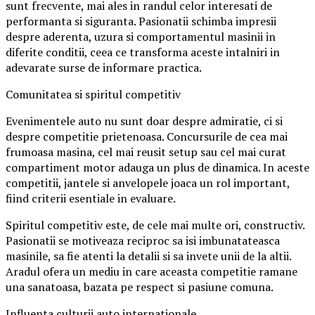
sunt frecvente, mai ales in randul celor interesati de
performanta si siguranta. Pasionatii schimba impresii
despre aderenta, uzura si comportamentul masinii in
diferite conditii, ceea ce transforma aceste intalniri in
adevarate surse de informare practica.
Comunitatea si spiritul competitiv
Evenimentele auto nu sunt doar despre admiratie, ci si
despre competitie prietenoasa. Concursurile de cea mai
frumoasa masina, cel mai reusit setup sau cel mai curat
compartiment motor adauga un plus de dinamica. In aceste
competitii, jantele si anvelopele joaca un rol important,
fiind criterii esentiale in evaluare.
Spiritul competitiv este, de cele mai multe ori, constructiv.
Pasionatii se motiveaza reciproc sa isi imbunatateasca
masinile, sa fie atenti la detalii si sa invete unii de la altii.
Aradul ofera un mediu in care aceasta competitie ramane
una sanatoasa, bazata pe respect si pasiune comuna.
Influenta culturii auto internationale