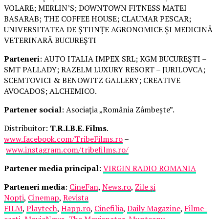
VOLARE; MERLIN’S; DOWNTOWN FITNESS MATEI
BASARAB; THE COFFEE HOUSE; CLAUMAR PESCAR;
UNIVERSITATEA DE ȘTIINȚE AGRONOMICE ȘI MEDICINĂ
VETERINARĂ BUCUREȘTI
Parteneri
: AUTO ITALIA IMPEX SRL; KGM BUCUREȘTI –
SMT PALLADY; RAZELM LUXURY RESORT – JURILOVCA;
SCEMTOVICI & BENOWITZ GALLERY; CREATIVE
AVOCADOS; ALCHEMICO.
Partener social
: Asociația „România Zâmbește”.
Distribuitor:
T.R.I.B.E. Films
.
www.facebook.com/TribeFilms.ro
–
www.instagram.com/tribefilms.ro/
Partener media principal
:
VIRGIN RADIO ROMANIA
Parteneri media
:
CineFan
,
News.ro
,
Zile și
Nopți
,
Cinemap
,
Revista
FILM
,
Playtech
,
Happ.ro
,
Cinefilia
,
Daily Magazine
,
Filme-
carti
,
MovieNews
,
The Movienator
,
Munteanu
.