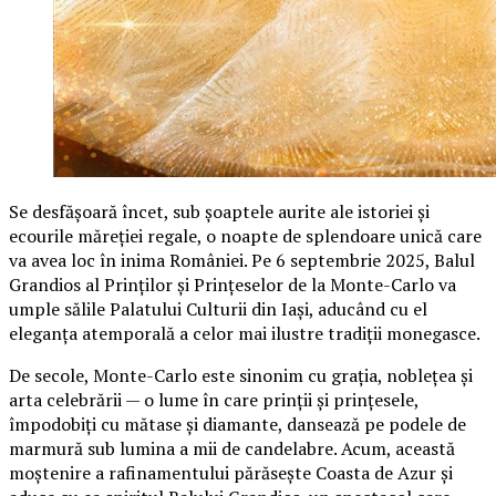
Se desfășoară încet, sub șoaptele aurite ale istoriei și
ecourile măreției regale, o noapte de splendoare unică care
va avea loc în inima României. Pe 6 septembrie 2025, Balul
Grandios al Prinților și Prințeselor de la Monte-Carlo va
umple sălile Palatului Culturii din Iași, aducând cu el
eleganța atemporală a celor mai ilustre tradiții monegasce.
De secole, Monte-Carlo este sinonim cu grația, noblețea și
arta celebrării — o lume în care prinții și prințesele,
împodobiți cu mătase și diamante, dansează pe podele de
marmură sub lumina a mii de candelabre. Acum, această
moștenire a rafinamentului părăsește Coasta de Azur și