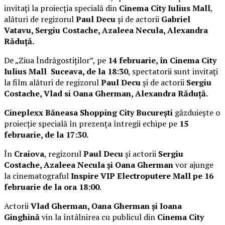
invitați la proiecția specială din
Cinema City Iulius Mall
,
alături de regizorul
Paul Decu
și de actorii
Gabriel
Vatavu, Sergiu Costache, Azaleea Necula, Alexandra
Răduță.
De „Ziua Îndrăgostiților”, pe
14 februarie, în Cinema City
Iulius Mall Suceava, de la 18:30
, spectatorii sunt invitați
la film alături de regizorul
Paul Decu
și de actorii
Sergiu
Costache, Vlad si Oana Gherman, Alexandra Răduță.
Cineplexx Băneasa Shopping City București
găzduiește o
proiecție specială în prezența întregii echipe pe
15
februarie, de la 17:30.
În
Craiova
, regizorul
Paul Decu
și actorii
Sergiu
Costache, Azaleea Necula și Oana Gherman
vor ajunge
la cinematograful
Inspire VIP Electroputere Mall pe 16
februarie de la ora 18:00
.
Actorii
Vlad Gherman, Oana Gherman și Ioana
Ginghină
vin la întâlnirea cu publicul din
Cinema City