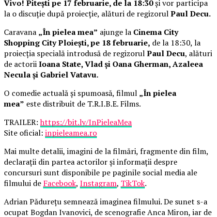
Vivo! Pitești pe 17 februarie, de la 18:30
și vor participa
la o discuție după proiecție, alături de regizorul
Paul Decu.
Caravana
„În pielea mea”
ajunge la
Cinema City
Shopping City Ploiești, pe 18 februarie,
de la 18:30, la
proiecția specială introdusă de regizorul
Paul Decu
, alături
de actorii
Ioana State, Vlad și Oana Gherman, Azaleea
Necula și Gabriel Vatavu.
O comedie actuală și spumoasă, filmul
„În pielea
mea”
este distribuit de T.R.I.B.E. Films.
TRAILER:
https://bit.ly/InPieleaMea
Site oficial:
inpieleamea.ro
Mai multe detalii, imagini de la filmări, fragmente din film,
declarații din partea actorilor și informații despre
concursuri sunt disponibile pe paginile social media ale
filmului de
Facebook
,
Instagram
,
TikTok
.
Adrian Pădurețu semnează imaginea filmului. De sunet s-a
ocupat Bogdan Ivanovici, de scenografie Anca Miron, iar de