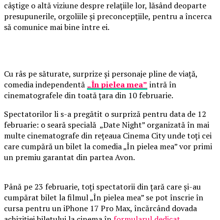
câștige o altă viziune despre relațiile lor, lăsând deoparte
presupunerile, orgoliile și preconcepțiile, pentru a încerca
să comunice mai bine între ei.
Cu râs pe săturate, surprize și personaje pline de viață,
comedia independentă
„În pielea mea”
intră în
cinematografele din toată țara din 10 februarie.
Spectatorilor li s-a pregătit o surpriză pentru data de 12
februarie: o seară specială „Date Night” organizată în mai
multe cinematografe din rețeaua Cinema City unde toți cei
care cumpără un bilet la comedia „În pielea mea” vor primi
un premiu garantat din partea Avon.
Până pe 23 februarie, toți spectatorii din țară care și-au
cumpărat bilet la filmul „În pielea mea” se pot înscrie în
cursa pentru un iPhone 17 Pro Max, încărcând dovada
achiziției biletului la cinema în
formularul dedicat