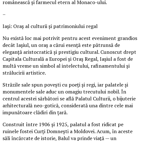
românească și farmecul etern al Monaco-ului.
–
Iași: Oraș al culturii și patrimoniului regal
Nu există loc mai potrivit pentru acest eveniment grandios
decât Iașiul, un oraș a cărui esență este pătrunsă de
eleganță aristocratică și prestigiu cultural. Cunoscut drept
Capitala Culturală a Europei și Oraș Regal, Iașiul a fost de
multă vreme un simbol al intelectului, rafinamentului și
strălucirii artistice.
Străzile sale spun povești cu poeți și regi, iar palatele și
monumentele sale aduc un omagiu trecutului nobil. În
centrul acestei sărbători se află Palatul Culturii, o bijuterie
arhitecturală neo-gotică, considerată una dintre cele mai
impunătoare clădiri din țară.
Construit între 1906 și 1925, palatul a fost ridicat pe
ruinele fostei Curți Domnești a Moldovei. Acum, în aceste
săli încărcate de istorie, Balul va prinde viață — un