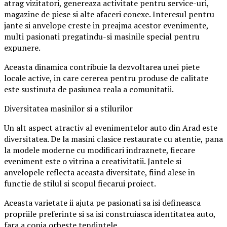
atrag vizitatori, genereaza activitate pentru service-uri,
magazine de piese si alte afaceri conexe. Interesul pentru
jante si anvelope creste in preajma acestor evenimente,
multi pasionati pregatindu-si masinile special pentru
expunere.
Aceasta dinamica contribuie la dezvoltarea unei piete
locale active, in care cererea pentru produse de calitate
este sustinuta de pasiunea reala a comunitatii.
Diversitatea masinilor si a stilurilor
Un alt aspect atractiv al evenimentelor auto din Arad este
diversitatea. De la masini clasice restaurate cu atentie, pana
la modele moderne cu modificari indraznete, fiecare
eveniment este o vitrina a creativitatii. Jantele si
anvelopele reflecta aceasta diversitate, fiind alese in
functie de stilul si scopul fiecarui proiect.
Aceasta varietate ii ajuta pe pasionati sa isi defineasca
propriile preferinte si sa isi construiasca identitatea auto,
fara a copia orbește tendintele.