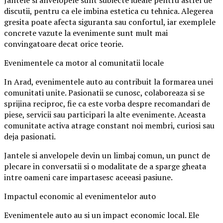
Jantele si anvelopele sunt subiecte ideale pentru astfel de
discutii, pentru ca ele imbina estetica cu tehnica. Alegerea
gresita poate afecta siguranta sau confortul, iar exemplele
concrete vazute la evenimente sunt mult mai
convingatoare decat orice teorie.
Evenimentele ca motor al comunitatii locale
In Arad, evenimentele auto au contribuit la formarea unei
comunitati unite. Pasionatii se cunosc, colaboreaza si se
sprijina reciproc, fie ca este vorba despre recomandari de
piese, servicii sau participari la alte evenimente. Aceasta
comunitate activa atrage constant noi membri, curiosi sau
deja pasionati.
Jantele si anvelopele devin un limbaj comun, un punct de
plecare in conversatii si o modalitate de a sparge gheata
intre oameni care impartasesc aceeasi pasiune.
Impactul economic al evenimentelor auto
Evenimentele auto au si un impact economic local. Ele