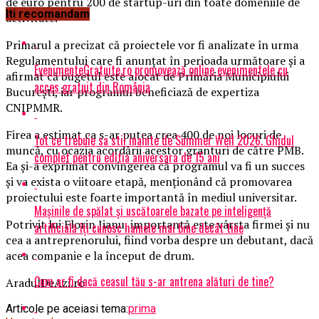
de euro pentru 200 de startup-uri din toate domeniile de
Iti recomandam
activitate.
Primarul a precizat că proiectele vor fi analizate în urma
Regulamentului care fi anunţat în perioada următoare şi a
EvenimenteGratuite.ro promovează online evenimentele cu
afirmat că bugetul este alocat de Primăria Municipiului
acces gratuit din România
Bucureşti, iar programul beneficiază de expertiza
CNIPMMR.
Firea a estimat ca s-ar putea crea 400 de noi locuri de
Tot ce trebuie sa stii inainte de Summer Well 2026. Ghidul
muncă, cu ocazia acordării acestor granturi de către PMB.
complet pentru editia aniversara de 15 ani
Ea şi-a exprimat convingerea că programul va fi un succes
şi va exista o viitoare etapă, menţionând că promovarea
proiectului este foarte importantă în mediul universitar.
Mașinile de spălat și uscătoarele bazate pe inteligență
Potrivit lui Florin Jianu, importantă este vârsta firmei şi nu
artificială îți cunosc hainele mai bine decât tine
cea a antreprenorului, fiind vorba despre un debutant, dacă
acea companie e la început de drum.
Cum ar fi dacă ceasul tău s-ar antrena alături de tine?
AradulDeAzi.ro
Articole pe aceiasi tema:
prima