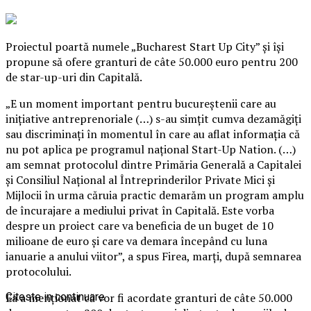
Proiectul poartă numele „Bucharest Start Up City” şi îşi
propune să ofere granturi de câte 50.000 euro pentru 200
de star-up-uri din Capitală.
„E un moment important pentru bucureştenii care au
iniţiative antreprenoriale (…) s-au simţit cumva dezamăgiţi
sau discriminaţi în momentul în care au aflat informaţia că
nu pot aplica pe programul naţional Start-Up Nation. (…)
am semnat protocolul dintre Primăria Generală a Capitalei
şi Consiliul Naţional al Întreprinderilor Private Mici şi
Mijlocii în urma căruia practic demarăm un program amplu
de încurajare a mediului privat în Capitală.
Este vorba
despre un proiect care va beneficia de un buget de 10
milioane de euro şi care va demara începând cu luna
ianuarie a anului viitor”, a spus Firea, marţi, după semnarea
protocolului.
Ea a menţionat că vor fi acordate granturi de câte 50.000
Citeste in continuare