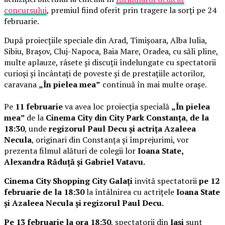
concursului
, premiul fiind oferit prin tragere la sorți pe 24
februarie.
După proiecțiile speciale din Arad, Timișoara, Alba Iulia,
Sibiu, Brașov, Cluj-Napoca, Baia Mare, Oradea, cu săli pline,
multe aplauze, râsete și discuții îndelungate cu spectatorii
curioși și încântați de poveste și de prestațiile actorilor,
caravana
„În pielea mea”
continuă în mai multe orașe.
Pe
11 februarie
va avea loc proiecția specială
„În pielea
mea”
de la
Cinema City din City Park Constanța
,
de la
18:30
, unde
regizorul Paul Decu și actrița Azaleea
Necula
, originari din Constanța și împrejurimi, vor
prezenta filmul alături de colegii lor
Ioana State,
Alexandra Răduță și Gabriel Vatavu.
Cinema City Shopping City Galați
invită spectatorii
pe 12
februarie de la 18:30
la întâlnirea cu actrițele
Ioana State
și Azaleea Necula și regizorul Paul Decu.
Pe 13 februarie la ora 18:30
, spectatorii din
Iași
sunt