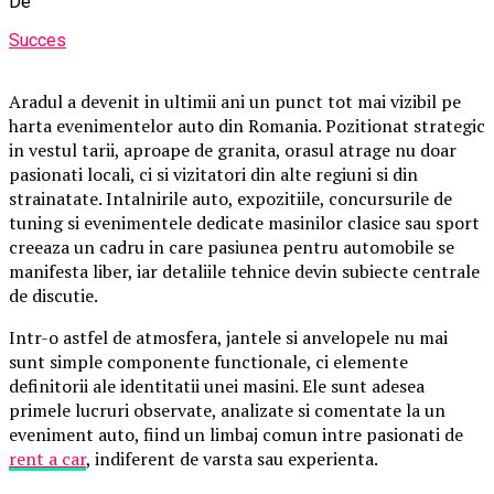
De
Succes
Aradul a devenit in ultimii ani un punct tot mai vizibil pe
harta evenimentelor auto din Romania. Pozitionat strategic
in vestul tarii, aproape de granita, orasul atrage nu doar
pasionati locali, ci si vizitatori din alte regiuni si din
strainatate. Intalnirile auto, expozitiile, concursurile de
tuning si evenimentele dedicate masinilor clasice sau sport
creeaza un cadru in care pasiunea pentru automobile se
manifesta liber, iar detaliile tehnice devin subiecte centrale
de discutie.
Intr-o astfel de atmosfera, jantele si anvelopele nu mai
sunt simple componente functionale, ci elemente
definitorii ale identitatii unei masini. Ele sunt adesea
primele lucruri observate, analizate si comentate la un
eveniment auto, fiind un limbaj comun intre pasionati de
rent a car
, indiferent de varsta sau experienta.