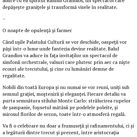
aduce cu ea spiritul Balului Grandios, un spectacol care
depășește granițele și transformă visele în realitate.
–
O noapte de opulență și farmec
Când ușile Palatului Culturii se vor deschide, oaspeții vor
păși într-o lume unde fantezia devine realitate. Balul
Grandios va aduce în fața invitaților un spectacol de
simfonii orchestrale, valsuri care plutesc prin aer ca niște
ecouri ale trecutului, și cine cu lumânări demne de
regalitate.
Nobili din toată Europa și nu numai se vor reuni, uniți sub
semnul grației, moștenirii și eleganței. Fiecare detaliu va
purta semnătura stilului Monte Carlo: strălucirea cupelor
de șampanie, foșnetul mătăsii pe podelele poleite, și
mirosul florilor de sezon, toate într-o atmosferă regală.
Va fi o celebrare nu doar a frumuseții și rafinamentului, ci și
a legăturii dintre trecut și prezent, între aristocrația