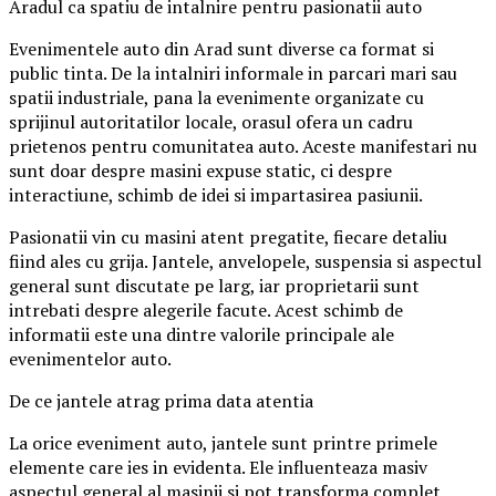
Aradul ca spatiu de intalnire pentru pasionatii auto
Evenimentele auto din Arad sunt diverse ca format si
public tinta. De la intalniri informale in parcari mari sau
spatii industriale, pana la evenimente organizate cu
sprijinul autoritatilor locale, orasul ofera un cadru
prietenos pentru comunitatea auto. Aceste manifestari nu
sunt doar despre masini expuse static, ci despre
interactiune, schimb de idei si impartasirea pasiunii.
Pasionatii vin cu masini atent pregatite, fiecare detaliu
fiind ales cu grija. Jantele, anvelopele, suspensia si aspectul
general sunt discutate pe larg, iar proprietarii sunt
intrebati despre alegerile facute. Acest schimb de
informatii este una dintre valorile principale ale
evenimentelor auto.
De ce jantele atrag prima data atentia
La orice eveniment auto, jantele sunt printre primele
elemente care ies in evidenta. Ele influenteaza masiv
aspectul general al masinii si pot transforma complet