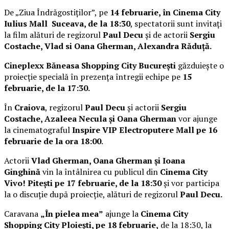
De „Ziua Îndrăgostiților”, pe
14 februarie, în Cinema City
Iulius Mall Suceava, de la 18:30
, spectatorii sunt invitați
la film alături de regizorul
Paul Decu
și de actorii
Sergiu
Costache, Vlad si Oana Gherman, Alexandra Răduță.
Cineplexx Băneasa Shopping City București
găzduiește o
proiecție specială în prezența întregii echipe pe
15
februarie, de la 17:30.
În
Craiova
, regizorul
Paul Decu
și actorii
Sergiu
Costache, Azaleea Necula și Oana Gherman
vor ajunge
la cinematograful
Inspire VIP Electroputere Mall pe 16
februarie de la ora 18:00
.
Actorii
Vlad Gherman, Oana Gherman și Ioana
Ginghină
vin la întâlnirea cu publicul din
Cinema City
Vivo! Pitești pe 17 februarie, de la 18:30
și vor participa
la o discuție după proiecție, alături de regizorul
Paul Decu.
Caravana
„În pielea mea”
ajunge la
Cinema City
Shopping City Ploiești, pe 18 februarie,
de la 18:30, la