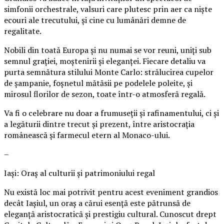
simfonii orchestrale, valsuri care plutesc prin aer ca niște
ecouri ale trecutului, și cine cu lumânări demne de
regalitate.
Nobili din toată Europa și nu numai se vor reuni, uniți sub
semnul grației, moștenirii și eleganței. Fiecare detaliu va
purta semnătura stilului Monte Carlo: strălucirea cupelor
de șampanie, foșnetul mătăsii pe podelele poleite, și
mirosul florilor de sezon, toate într-o atmosferă regală.
Va fi o celebrare nu doar a frumuseții și rafinamentului, ci și
a legăturii dintre trecut și prezent, între aristocrația
românească și farmecul etern al Monaco-ului.
–
Iași: Oraș al culturii și patrimoniului regal
Nu există loc mai potrivit pentru acest eveniment grandios
decât Iașiul, un oraș a cărui esență este pătrunsă de
eleganță aristocratică și prestigiu cultural. Cunoscut drept