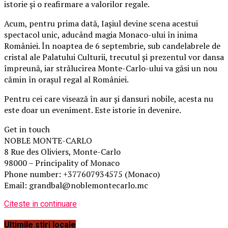
istorie și o reafirmare a valorilor regale.
Acum, pentru prima dată, Iașiul devine scena acestui
spectacol unic, aducând magia Monaco-ului în inima
României. În noaptea de 6 septembrie, sub candelabrele de
cristal ale Palatului Culturii, trecutul și prezentul vor dansa
împreună, iar strălucirea Monte-Carlo-ului va găsi un nou
cămin în orașul regal al României.
Pentru cei care visează în aur și dansuri nobile, acesta nu
este doar un eveniment. Este istorie în devenire.
Get in touch
NOBLE MONTE-CARLO
8 Rue des Oliviers, Monte-Carlo
98000 – Principality of Monaco
Phone number: +377607934575 (Monaco)
Email: grandbal@noblemontecarlo.mc
Citeste in continuare
Ultimile stiri locale