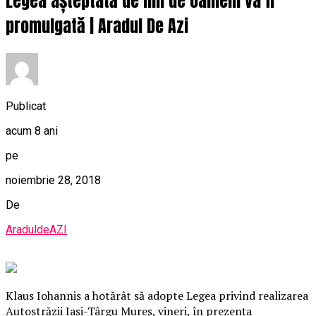
Legea așteptată de mii de oameni va fi
promulgată | Aradul De Azi
Publicat
acum 8 ani
pe
noiembrie 28, 2018
De
AraduldeAZI
Klaus Iohannis a hotărât să adopte Legea privind realizarea
Autostrăzii Iaşi-Târgu Mureş, vineri, în prezenţa