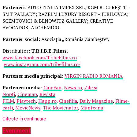
Parteneri
: AUTO ITALIA IMPEX SRL; KGM BUCUREȘTI –
SMT PALLADY; RAZELM LUXURY RESORT – JURILOVCA;
SCEMTOVICI & BENOWITZ GALLERY; CREATIVE
AVOCADOS; ALCHEMICO.
Partener social
: Asociația „România Zâmbește”.
Distribuitor:
T.R.I.B.E. Films
.
www.facebook.com/TribeFilms.ro
–
www.instagram.com/tribefilms.ro/
Partener media principal
:
VIRGIN RADIO ROMANIA
Parteneri media
:
CineFan
,
News.ro
,
Zile și
Nopți
,
Cinemap
,
Revista
FILM
,
Playtech
,
Happ.ro
,
Cinefilia
,
Daily Magazine
,
Filme-
carti
,
MovieNews
,
The Movienator
,
Munteanu
.
Citeste in continuare
Eveniment