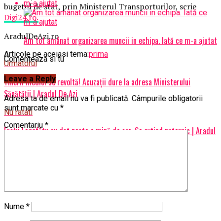
bugetul de stat, prin Ministerul Transporturilor, scrie
Digi24.ro.
AradulDeAzi.ro
Am tot amânat organizarea muncii in echipa. Iată ce m-a ajutat
Articole pe aceiasi tema:
prima
Comenteaza si tu
Urmatorul
Leave a Reply
Tinerii medici se revoltă! Acuzații dure la adresa Ministerului
Sănătății | Aradul De Azi
Adresa ta de email nu va fi publicată.
Câmpurile obligatorii
sunt marcate cu
*
Nu ratati
Comentariu
*
Fraţii Logofătu au dat peste o mină de aur. Se extind puternic | Aradul
De Azi
Nume
*