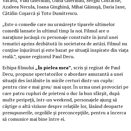
Vatavu, Vlad Gherman, Oana Gherman, Sergiu Costache,
Azaleea Necula, Ioana Ginghină, Mihai Găinușă, Daria Jane,
Cătălin Coșarcă și Toto Dumitrescu.
„Este o comedie care nu urmărește tiparele ultimelor
comedii lansate în ultimul timp la noi. Filmul are o
narațiune jucăușă cu personaje construite în jurul unei
tematici aprins dezbătută în societatea de astăzi. Filmul nu
conține înjurături și este bazat pe situații inspirate din viața
reală.”, spune regizorul Paul Decu.
Echipa filmului
„În pielea mea”
, scris și regizat de Paul
Decu, propune spectatorilor o abordare amuzantă a unei
situații des întâlnite în micile certuri dintr-un cuplu:
pentru cine e mai greu/ mai ușor. În urma unei provocări pe
care patru cupluri de prieteni o duc la bun sfârșit, după
multe peripeții, într-un weekend, personajele ajung să
câștige o altă viziune despre relațiile lor, lăsând deoparte
presupunerile, orgoliile și preconcepțiile, pentru a încerca
să comunice mai bine între ei.