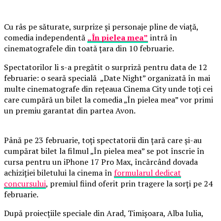
Cu râs pe săturate, surprize și personaje pline de viață,
comedia independentă
„În pielea mea”
intră în
cinematografele din toată țara din 10 februarie.
Spectatorilor li s-a pregătit o surpriză pentru data de 12
februarie: o seară specială „Date Night” organizată în mai
multe cinematografe din rețeaua Cinema City unde toți cei
care cumpără un bilet la comedia „În pielea mea” vor primi
un premiu garantat din partea Avon.
Până pe 23 februarie, toți spectatorii din țară care și-au
cumpărat bilet la filmul „În pielea mea” se pot înscrie în
cursa pentru un iPhone 17 Pro Max, încărcând dovada
achiziției biletului la cinema în
formularul dedicat
concursului
, premiul fiind oferit prin tragere la sorți pe 24
februarie.
După proiecțiile speciale din Arad, Timișoara, Alba Iulia,