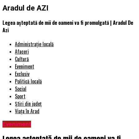
Aradul de AZI
Legea așteptată de mii de oameni va fi promulgată | Aradul De
Azi
Administrație locală
Afaceri
Cultură
Eveniment
Exclusiv
Politică locală
Social
Sport
Știri din județ
Viața în Arad
Eveniment