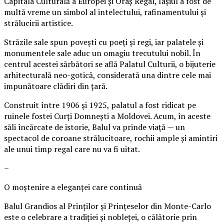
Capitala Culturală a Europei și Oraș Regal, Iașiul a fost de
multă vreme un simbol al intelectului, rafinamentului și
strălucirii artistice.
Străzile sale spun povești cu poeți și regi, iar palatele și
monumentele sale aduc un omagiu trecutului nobil. În
centrul acestei sărbători se află Palatul Culturii, o bijuterie
arhitecturală neo-gotică, considerată una dintre cele mai
impunătoare clădiri din țară.
Construit între 1906 și 1925, palatul a fost ridicat pe
ruinele fostei Curți Domnești a Moldovei. Acum, în aceste
săli încărcate de istorie, Balul va prinde viață — un
spectacol de coroane strălucitoare, rochii ample și amintiri
ale unui timp regal care nu va fi uitat.
–
O moștenire a eleganței care continuă
Balul Grandios al Prinților și Prințeselor din Monte-Carlo
este o celebrare a tradiției și nobleței, o călătorie prin