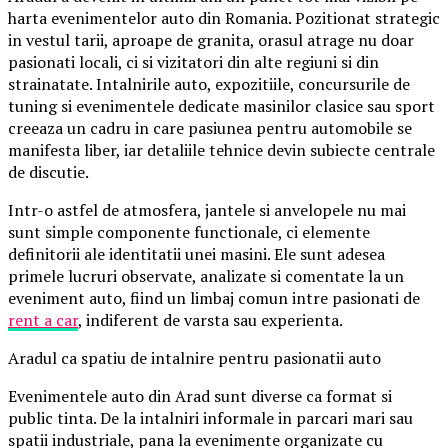
harta evenimentelor auto din Romania. Pozitionat strategic
in vestul tarii, aproape de granita, orasul atrage nu doar
pasionati locali, ci si vizitatori din alte regiuni si din
strainatate. Intalnirile auto, expozitiile, concursurile de
tuning si evenimentele dedicate masinilor clasice sau sport
creeaza un cadru in care pasiunea pentru automobile se
manifesta liber, iar detaliile tehnice devin subiecte centrale
de discutie.
Intr-o astfel de atmosfera, jantele si anvelopele nu mai
sunt simple componente functionale, ci elemente
definitorii ale identitatii unei masini. Ele sunt adesea
primele lucruri observate, analizate si comentate la un
eveniment auto, fiind un limbaj comun intre pasionati de
rent a car
, indiferent de varsta sau experienta.
Aradul ca spatiu de intalnire pentru pasionatii auto
Evenimentele auto din Arad sunt diverse ca format si
public tinta. De la intalniri informale in parcari mari sau
spatii industriale, pana la evenimente organizate cu