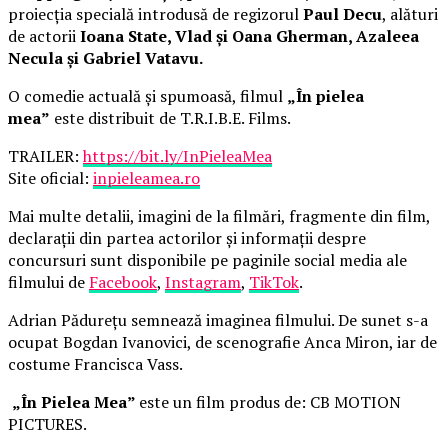
proiecția specială introdusă de regizorul
Paul Decu
, alături
de actorii
Ioana State, Vlad și Oana Gherman, Azaleea
Necula și Gabriel Vatavu.
O comedie actuală și spumoasă, filmul
„În pielea
mea”
este distribuit de T.R.I.B.E. Films.
TRAILER:
https://bit.ly/InPieleaMea
Site oficial:
inpieleamea.ro
Mai multe detalii, imagini de la filmări, fragmente din film,
declarații din partea actorilor și informații despre
concursuri sunt disponibile pe paginile social media ale
filmului de
Facebook
,
Instagram
,
TikTok
.
Adrian Pădurețu semnează imaginea filmului. De sunet s-a
ocupat Bogdan Ivanovici, de scenografie Anca Miron, iar de
costume Francisca Vass.
„În Pielea Mea”
este un film produs de: CB MOTION
PICTURES.