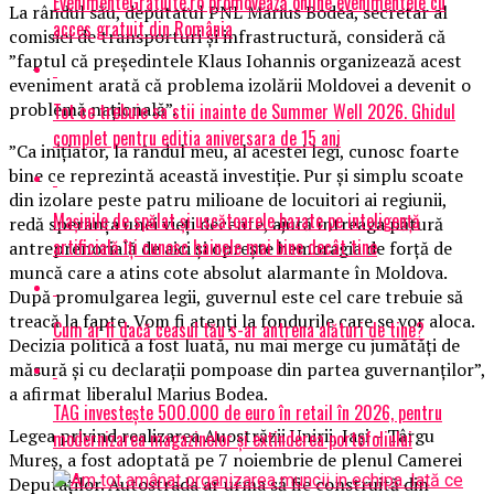
EvenimenteGratuite.ro promovează online evenimentele cu
La rândul său, deputatul PNL Marius Bodea, secretar al
acces gratuit din România
comisiei de transporturi şi infrastructură, consideră că
”faptul că preşedintele Klaus Iohannis organizează acest
eveniment arată că problema izolării Moldovei a devenit o
problemă naţională”.
Tot ce trebuie sa stii inainte de Summer Well 2026. Ghidul
complet pentru editia aniversara de 15 ani
”Ca iniţiator, la rândul meu, al acestei legi, cunosc foarte
bine ce reprezintă această investiţie. Pur şi simplu scoate
din izolare peste patru milioane de locuitori ai regiunii,
Mașinile de spălat și uscătoarele bazate pe inteligență
redă speranţa unei vieţi decente, ajută întreaga pătură
artificială îți cunosc hainele mai bine decât tine
antreprenorială de aici şi opreşte hemoragia de forţă de
muncă care a atins cote absolut alarmante în Moldova.
După promulgarea legii, guvernul este cel care trebuie să
treacă la fapte. Vom fi atenţi la fondurile care se vor aloca.
Cum ar fi dacă ceasul tău s-ar antrena alături de tine?
Decizia politică a fost luată, nu mai merge cu jumătăţi de
măsură şi cu declaraţii pompoase din partea guvernanţilor”,
a afirmat liberalul Marius Bodea.
TAG investește 500.000 de euro în retail în 2026, pentru
Legea privind realizarea Auostrăzii Unirii, Iaşi – Târgu
modernizarea magazinelor și extinderea portofoliului
Mureş, a fost adoptată pe 7 noiembrie de plenul Camerei
Deputaţilor. Autostrada ar urma să fie construită din