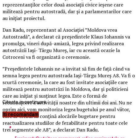
reprezentanţilor celor două asociaţii civice ieşene care
militează pentru autostradă, dar şi a parlamentarilor care
au iniţiat proiectul.
Dan Radu, reprezentant al Asociaţiei ”Moldova vrea
Autostradă”, a declarat că preşedintele Klaus Iohannis va
promulga, vineri după-amiază, legea privind realizarea
autostrăzii Iaşi- Târgu Mureş, iar cu această ocazie la
Cotroceni va fi organizată o ceremonie.
”Preşedintele Iohannis ne-a invitat să fim de faţă când va
semna legea pentru autostrada Iaşi-Târgu Mureş A8. Va fi o
scurtă ceremonie, la care au fost invitate asociaţiile care
militează pentru autostrăzi în Moldova, dar şi politicieni
care au iniţiat şi susţinut legea. Este o formă de
recunoaştere a activităţii noastre din ultimii doi ani. Nu ne
Citeste in continuare
oprim aici, vom monitoriza legea bugetului pe anul viitor,
Iti recomandam
care ar trebui să conţină alocările bugetare pentru
reactualizarea studiilor de fezabilitate pentru toate cele
trei segmente ale A8”, a declarat Dan Radu.