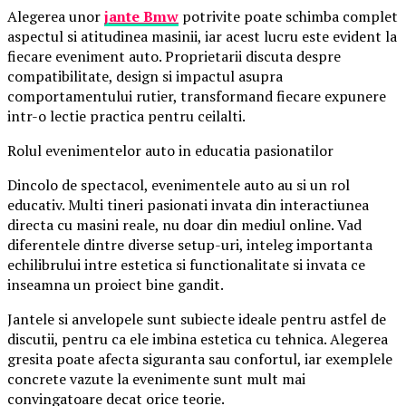
Alegerea unor
jante Bmw
potrivite poate schimba complet
aspectul si atitudinea masinii, iar acest lucru este evident la
fiecare eveniment auto. Proprietarii discuta despre
compatibilitate, design si impactul asupra
comportamentului rutier, transformand fiecare expunere
intr-o lectie practica pentru ceilalti.
Rolul evenimentelor auto in educatia pasionatilor
Dincolo de spectacol, evenimentele auto au si un rol
educativ. Multi tineri pasionati invata din interactiunea
directa cu masini reale, nu doar din mediul online. Vad
diferentele dintre diverse setup-uri, inteleg importanta
echilibrului intre estetica si functionalitate si invata ce
inseamna un proiect bine gandit.
Jantele si anvelopele sunt subiecte ideale pentru astfel de
discutii, pentru ca ele imbina estetica cu tehnica. Alegerea
gresita poate afecta siguranta sau confortul, iar exemplele
concrete vazute la evenimente sunt mult mai
convingatoare decat orice teorie.