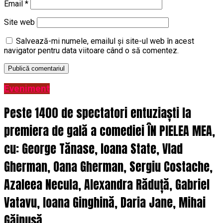
Email
*
Site web
Salvează-mi numele, emailul și site-ul web în acest
navigator pentru data viitoare când o să comentez.
Eveniment
Peste 1400 de spectatori entuziaști la
premiera de gală a comediei ÎN PIELEA MEA,
cu: George Tănase, Ioana State, Vlad
Gherman, Oana Gherman, Sergiu Costache,
Azaleea Necula, Alexandra Răduță, Gabriel
Vatavu, Ioana Ginghină, Daria Jane, Mihai
Găinușă