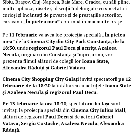
Sibiu, Brașov, Cluj-Napoca, Baia Mare, Oradea, cu săli pline,
multe aplauze, râsete și discuții îndelungate cu spectatorii
curioși și încântați de poveste și de prestațiile actorilor,
caravana
„În pielea mea”
continuă în mai multe orașe.
Pe
11 februarie
va avea loc proiecția specială
„În pielea
mea”
de la
Cinema City din City Park Constanța
,
de la
18:30
, unde
regizorul Paul Decu și actrița Azaleea
Necula
, originari din Constanța și împrejurimi, vor
prezenta filmul alături de colegii lor
Ioana State,
Alexandra Răduță și Gabriel Vatavu.
Cinema City Shopping City Galați
invită spectatorii
pe 12
februarie de la 18:30
la întâlnirea cu actrițele
Ioana State
și Azaleea Necula și regizorul Paul Decu.
Pe 13 februarie la ora 18:30
, spectatorii din
Iași
sunt
invitați la proiecția specială din
Cinema City Iulius Mall
,
alături de regizorul
Paul Decu
și de actorii
Gabriel
Vatavu, Sergiu Costache, Azaleea Necula, Alexandra
Răduță.