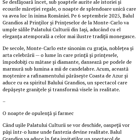
Se desfășoară încet, sub șoaptele aurite ale istoriei și
ecourile măreției regale, o noapte de splendoare unică care
va avea loc în inima României. Pe 6 septembrie 2025, Balul
Grandios al Prinților și Prințeselor de la Monte-Carlo va
umple sălile Palatului Culturii din Iași, aducând cu el
eleganța atemporală a celor mai ilustre tradiții monegasce.
De secole, Monte-Carlo este sinonim cu grația, noblețea și
arta celebrării — o lume în care prinții și prințesele,
împodobiți cu mătase și diamante, dansează pe podele de
marmură sub lumina a mii de candelabre. Acum, această
moștenire a rafinamentului părăsește Coasta de Azur și
aduce cu ea spiritul Balului Grandios, un spectacol care
depășește granițele și transformă visele în realitate.
–
O noapte de opulență și farmec
Când ușile Palatului Culturii se vor deschide, oaspeții vor
păși într-o lume unde fantezia devine realitate. Balul
Grandios va aduce în fața invitaților un spectacol de