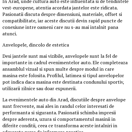
In Arad, unde cultura auto este influentata si de tendintele
vest-europene, atentia acordata jantelor este ridicata.
Pasionatii discuta despre dimensiuni, materiale, offset si
compatibilitate, iar aceste discutii devin rapid puncte de
conexiune intre oameni care nu s-au mai intalnit pana
atunci.
Anvelopele, dincolo de estetica
Desi jantele sunt mai vizibile, anvelopele sunt la fel de
importante in cadrul evenimentelor auto. Ele completeaza
ansamblul vizual si spun multe despre modul in care
masina este folosita. Profilul, latimea si tipul anvelopelor
pot indica daca masina este destinata condusului sportiv,
utilizarii zilnice sau doar expunerii.
La evenimentele auto din Arad, discutiile despre anvelope
sunt frecvente, mai ales in randul celor interesati de
performanta si siguranta. Pasionatii schimba impresii
despre aderenta, uzura si comportamentul masinii in
diferite conditii, ceea ce transforma aceste intalniri in