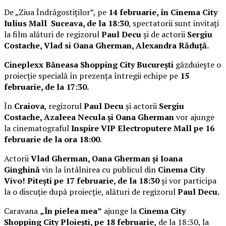
De „Ziua Îndrăgostiților”, pe
14 februarie, în Cinema City
Iulius Mall Suceava, de la 18:30
, spectatorii sunt invitați
la film alături de regizorul
Paul Decu
și de actorii
Sergiu
Costache, Vlad si Oana Gherman, Alexandra Răduță.
Cineplexx Băneasa Shopping City București
găzduiește o
proiecție specială în prezența întregii echipe pe
15
februarie, de la 17:30.
În
Craiova
, regizorul
Paul Decu
și actorii
Sergiu
Costache, Azaleea Necula și Oana Gherman
vor ajunge
la cinematograful
Inspire VIP Electroputere Mall pe 16
februarie de la ora 18:00
.
Actorii
Vlad Gherman, Oana Gherman și Ioana
Ginghină
vin la întâlnirea cu publicul din
Cinema City
Vivo! Pitești pe 17 februarie, de la 18:30
și vor participa
la o discuție după proiecție, alături de regizorul
Paul Decu.
Caravana
„În pielea mea”
ajunge la
Cinema City
Shopping City Ploiești, pe 18 februarie,
de la 18:30, la