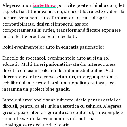
Alegerea unor
jante Bmw
potrivite poate schimba complet
aspectul si atitudinea masinii, iar acest lucru este evident la
fiecare eveniment auto. Proprietarii discuta despre
compatibilitate, design si impactul asupra
comportamentului rutier, transformand fiecare expunere
intr-o lectie practica pentru ceilalti.
Rolul evenimentelor auto in educatia pasionatilor
Dincolo de spectacol, evenimentele auto au si un rol
educativ. Multi tineri pasionati invata din interactiunea
directa cu masini reale, nu doar din mediul online. Vad
diferentele dintre diverse setup-uri, inteleg importanta
echilibrului intre estetica si functionalitate si invata ce
inseamna un proiect bine gandit.
Jantele si anvelopele sunt subiecte ideale pentru astfel de
discutii, pentru ca ele imbina estetica cu tehnica. Alegerea
gresita poate afecta siguranta sau confortul, iar exemplele
concrete vazute la evenimente sunt mult mai
convingatoare decat orice teorie.