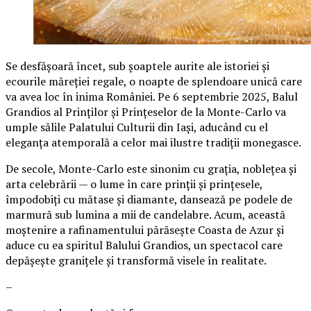
Se desfășoară încet, sub șoaptele aurite ale istoriei și
ecourile măreției regale, o noapte de splendoare unică care
va avea loc în inima României. Pe 6 septembrie 2025, Balul
Grandios al Prinților și Prințeselor de la Monte-Carlo va
umple sălile Palatului Culturii din Iași, aducând cu el
eleganța atemporală a celor mai ilustre tradiții monegasce.
De secole, Monte-Carlo este sinonim cu grația, noblețea și
arta celebrării — o lume în care prinții și prințesele,
împodobiți cu mătase și diamante, dansează pe podele de
marmură sub lumina a mii de candelabre. Acum, această
moștenire a rafinamentului părăsește Coasta de Azur și
aduce cu ea spiritul Balului Grandios, un spectacol care
depășește granițele și transformă visele în realitate.
–