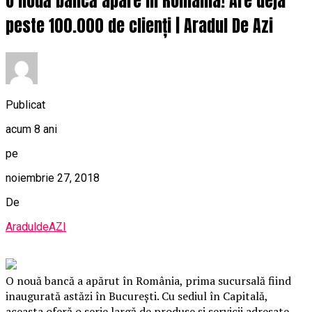
O nouă bancă apare în România! Are deja
peste 100.000 de clienți | Aradul De Azi
Publicat
acum 8 ani
pe
noiembrie 27, 2018
De
AraduldeAZI
O nouă bancă a apărut în România, prima sucursală fiind
inaugurată astăzi în București. Cu sediul în Capitală,
aceasta oferă o serie largă de produse şi servicii adresate