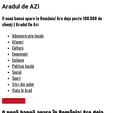
Aradul de AZI
O nouă bancă apare în România! Are deja peste 100.000 de
clienți | Aradul De Azi
Administrație locală
Afaceri
Cultură
Eveniment
Exclusiv
Politică locală
Social
Sport
Știri din județ
Viața în Arad
Eveniment