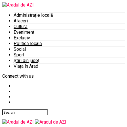
Administrație locală
Afaceri
Cultură
Eveniment
Exclusiv
Politică locală
Social
Sport
Știri din județ
Viața în Arad
Connect with us