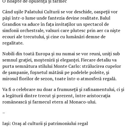
O noapte de opulență și farmec
Când ușile Palatului Culturii se vor deschide, oaspeții vor
păși într-o lume unde fantezia devine realitate. Balul
Grandios va aduce în fața invitaților un spectacol de
simfonii orchestrale, valsuri care plutesc prin aer ca niște
ecouri ale trecutului, și cine cu lumânări demne de
regalitate.
Nobili din toată Europa și nu numai se vor reuni, uniți sub
semnul grației, moștenirii și eleganței. Fiecare detaliu va
purta semnătura stilului Monte Carlo: strălucirea cupelor
de șampanie, foșnetul mătăsii pe podelele poleite, și
mirosul florilor de sezon, toate într-o atmosferă regală.
Va fi o celebrare nu doar a frumuseții și rafinamentului, ci și
a legăturii dintre trecut și prezent, între aristocrația
românească și farmecul etern al Monaco-ului.
–
Iași: Oraș al culturii și patrimoniului regal