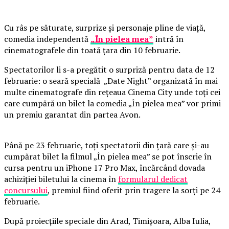
Cu râs pe săturate, surprize și personaje pline de viață,
comedia independentă
„În pielea mea”
intră în
cinematografele din toată țara din 10 februarie.
Spectatorilor li s-a pregătit o surpriză pentru data de 12
februarie: o seară specială „Date Night” organizată în mai
multe cinematografe din rețeaua Cinema City unde toți cei
care cumpără un bilet la comedia „În pielea mea” vor primi
un premiu garantat din partea Avon.
Până pe 23 februarie, toți spectatorii din țară care și-au
cumpărat bilet la filmul „În pielea mea” se pot înscrie în
cursa pentru un iPhone 17 Pro Max, încărcând dovada
achiziției biletului la cinema în
formularul dedicat
concursului
, premiul fiind oferit prin tragere la sorți pe 24
februarie.
După proiecțiile speciale din Arad, Timișoara, Alba Iulia,