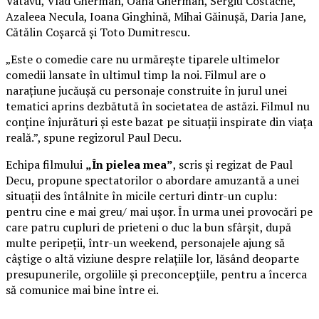
Vatavu, Vlad Gherman, Oana Gherman, Sergiu Costache,
Azaleea Necula, Ioana Ginghină, Mihai Găinușă, Daria Jane,
Cătălin Coșarcă și Toto Dumitrescu.
„Este o comedie care nu urmărește tiparele ultimelor
comedii lansate în ultimul timp la noi. Filmul are o
narațiune jucăușă cu personaje construite în jurul unei
tematici aprins dezbătută în societatea de astăzi. Filmul nu
conține înjurături și este bazat pe situații inspirate din viața
reală.”, spune regizorul Paul Decu.
Echipa filmului
„În pielea mea”
, scris și regizat de Paul
Decu, propune spectatorilor o abordare amuzantă a unei
situații des întâlnite în micile certuri dintr-un cuplu:
pentru cine e mai greu/ mai ușor. În urma unei provocări pe
care patru cupluri de prieteni o duc la bun sfârșit, după
multe peripeții, într-un weekend, personajele ajung să
câștige o altă viziune despre relațiile lor, lăsând deoparte
presupunerile, orgoliile și preconcepțiile, pentru a încerca
să comunice mai bine între ei.