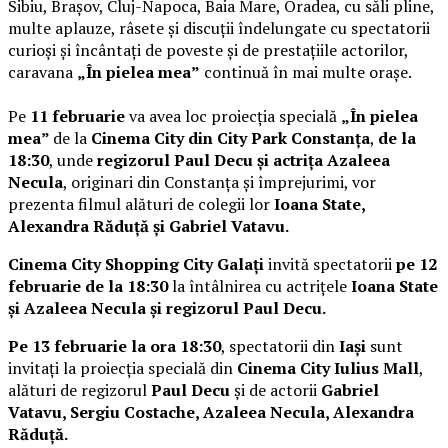
Sibiu, Brașov, Cluj-Napoca, Baia Mare, Oradea, cu săli pline,
multe aplauze, râsete și discuții îndelungate cu spectatorii
curioși și încântați de poveste și de prestațiile actorilor,
caravana
„În pielea mea”
continuă în mai multe orașe.
Pe
11 februarie
va avea loc proiecția specială
„În pielea
mea”
de la
Cinema City din City Park Constanța
,
de la
18:30
, unde
regizorul Paul Decu și actrița Azaleea
Necula
, originari din Constanța și împrejurimi, vor
prezenta filmul alături de colegii lor
Ioana State,
Alexandra Răduță și Gabriel Vatavu.
Cinema City Shopping City Galați
invită spectatorii
pe 12
februarie de la 18:30
la întâlnirea cu actrițele
Ioana State
și Azaleea Necula și regizorul Paul Decu.
Pe 13 februarie la ora 18:30
, spectatorii din
Iași
sunt
invitați la proiecția specială din
Cinema City Iulius Mall
,
alături de regizorul
Paul Decu
și de actorii
Gabriel
Vatavu, Sergiu Costache, Azaleea Necula, Alexandra
Răduță.