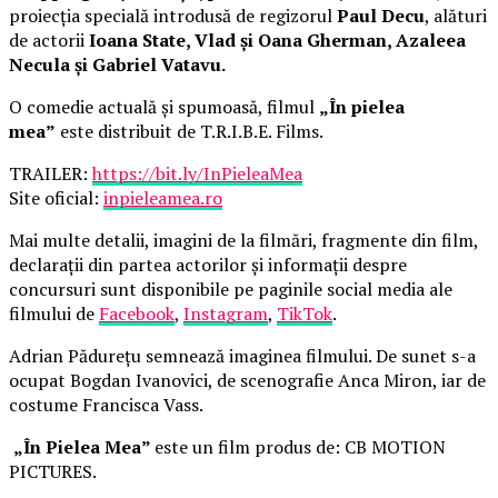
proiecția specială introdusă de regizorul
Paul Decu
, alături
de actorii
Ioana State, Vlad și Oana Gherman, Azaleea
Necula și Gabriel Vatavu.
O comedie actuală și spumoasă, filmul
„În pielea
mea”
este distribuit de T.R.I.B.E. Films.
TRAILER:
https://bit.ly/InPieleaMea
Site oficial:
inpieleamea.ro
Mai multe detalii, imagini de la filmări, fragmente din film,
declarații din partea actorilor și informații despre
concursuri sunt disponibile pe paginile social media ale
filmului de
Facebook
,
Instagram
,
TikTok
.
Adrian Pădurețu semnează imaginea filmului. De sunet s-a
ocupat Bogdan Ivanovici, de scenografie Anca Miron, iar de
costume Francisca Vass.
„În Pielea Mea”
este un film produs de: CB MOTION
PICTURES.