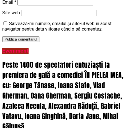
Email
*
Site web
Salvează-mi numele, emailul și site-ul web în acest
navigator pentru data viitoare când o să comentez.
Eveniment
Peste 1400 de spectatori entuziaști la
premiera de gală a comediei ÎN PIELEA MEA,
cu: George Tănase, Ioana State, Vlad
Gherman, Oana Gherman, Sergiu Costache,
Azaleea Necula, Alexandra Răduță, Gabriel
Vatavu, Ioana Ginghină, Daria Jane, Mihai
Găinușă