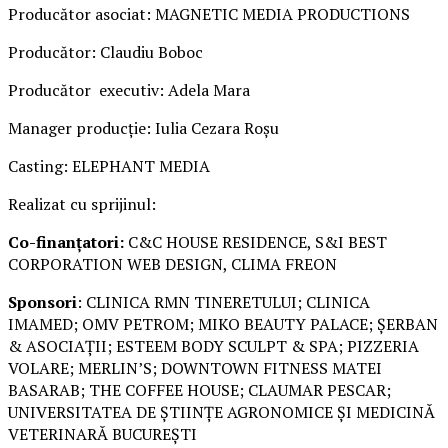
Producător asociat: MAGNETIC MEDIA PRODUCTIONS
Producător: Claudiu Boboc
Producător executiv: Adela Mara
Manager producție: Iulia Cezara Roșu
Casting: ELEPHANT MEDIA
Realizat cu sprijinul:
Co-finanțatori:
C&C HOUSE RESIDENCE, S&I BEST
CORPORATION WEB DESIGN, CLIMA FREON
Sponsori
: CLINICA RMN TINERETULUI; CLINICA
IMAMED; OMV PETROM; MIKO BEAUTY PALACE; ȘERBAN
& ASOCIAȚII; ESTEEM BODY SCULPT & SPA; PIZZERIA
VOLARE; MERLIN’S; DOWNTOWN FITNESS MATEI
BASARAB; THE COFFEE HOUSE; CLAUMAR PESCAR;
UNIVERSITATEA DE ȘTIINȚE AGRONOMICE ȘI MEDICINĂ
VETERINARĂ BUCUREȘTI