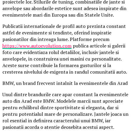
proiectele lor. Stilurile de tuning, combinatiile de jante si
anvelope sau abordarile estetice sunt adesea inspirate din
evenimentele mari din Europa sau din Statele Unite.
Publicatii internationale de profil auto prezinta constant
astfel de evenimente si tendinte, oferind inspiratie
pasionatilor din intreaga lume. Platforme precum
https://www.autoevolution.com
publica articole si galerii
foto care evidentiaza rolul detaliilor, inclusiv jantele si
anvelopele, in construirea unei masini cu personalitate.
Aceste surse contribuie la formarea gusturilor si la
cresterea nivelului de exigenta in randul comunitatii auto.
BMW, un brand frecvent intalnit la evenimentele din Arad
Unul dintre brandurile care apar constant la evenimentele
auto din Arad este BMW. Modelele marcii sunt apreciate
pentru echilibrul dintre sportivitate si eleganta, dar si
pentru potentialul mare de personalizare. Jantele joaca un
rol esential in definirea caracterului unui BMW, iar
pasionatii acorda o atentie deosebita acestui aspect.