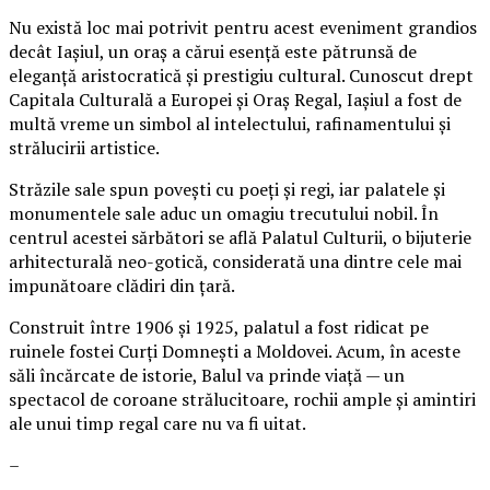
Nu există loc mai potrivit pentru acest eveniment grandios
decât Iașiul, un oraș a cărui esență este pătrunsă de
eleganță aristocratică și prestigiu cultural. Cunoscut drept
Capitala Culturală a Europei și Oraș Regal, Iașiul a fost de
multă vreme un simbol al intelectului, rafinamentului și
strălucirii artistice.
Străzile sale spun povești cu poeți și regi, iar palatele și
monumentele sale aduc un omagiu trecutului nobil. În
centrul acestei sărbători se află Palatul Culturii, o bijuterie
arhitecturală neo-gotică, considerată una dintre cele mai
impunătoare clădiri din țară.
Construit între 1906 și 1925, palatul a fost ridicat pe
ruinele fostei Curți Domnești a Moldovei. Acum, în aceste
săli încărcate de istorie, Balul va prinde viață — un
spectacol de coroane strălucitoare, rochii ample și amintiri
ale unui timp regal care nu va fi uitat.
–