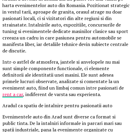
harta evenimentelor auto din Romania. Pozitionat strategic
in vestul tarii, aproape de granita, orasul atrage nu doar
pasionati locali, ci si vizitatori din alte regiuni si din
strainatate. Intalnirile auto, expozitiile, concursurile de
tuning si evenimentele dedicate masinilor clasice sau sport
creeaza un cadru in care pasiunea pentru automobile se
manifesta liber, iar detaliile tehnice devin subiecte centrale
de discutie.
Intr-o astfel de atmosfera, jantele si anvelopele nu mai
sunt simple componente functionale, ci elemente
definitorii ale identitatii unei masini. Ele sunt adesea
primele lucruri observate, analizate si comentate la un
eveniment auto, fiind un limbaj comun intre pasionati de
rent a car
, indiferent de varsta sau experienta.
Aradul ca spatiu de intalnire pentru pasionatii auto
Evenimentele auto din Arad sunt diverse ca format si
public tinta. De la intalniri informale in parcari mari sau
spatii industriale, pana la evenimente organizate cu