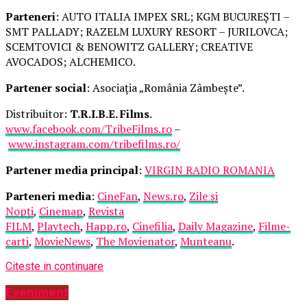
Parteneri
: AUTO ITALIA IMPEX SRL; KGM BUCUREȘTI –
SMT PALLADY; RAZELM LUXURY RESORT – JURILOVCA;
SCEMTOVICI & BENOWITZ GALLERY; CREATIVE
AVOCADOS; ALCHEMICO.
Partener social
: Asociația „România Zâmbește”.
Distribuitor:
T.R.I.B.E. Films
.
www.facebook.com/TribeFilms.ro
–
www.instagram.com/tribefilms.ro/
Partener media principal
:
VIRGIN RADIO ROMANIA
Parteneri media
:
CineFan
,
News.ro
,
Zile și
Nopți
,
Cinemap
,
Revista
FILM
,
Playtech
,
Happ.ro
,
Cinefilia
,
Daily Magazine
,
Filme-
carti
,
MovieNews
,
The Movienator
,
Munteanu
.
Citeste in continuare
Eveniment