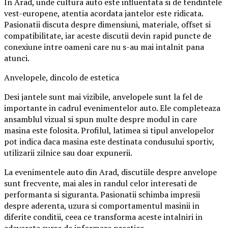
In Arad, unde cultura auto este influentata si de tendintele
vest-europene, atentia acordata jantelor este ridicata.
Pasionatii discuta despre dimensiuni, materiale, offset si
compatibilitate, iar aceste discutii devin rapid puncte de
conexiune intre oameni care nu s-au mai intalnit pana
atunci.
Anvelopele, dincolo de estetica
Desi jantele sunt mai vizibile, anvelopele sunt la fel de
importante in cadrul evenimentelor auto. Ele completeaza
ansamblul vizual si spun multe despre modul in care
masina este folosita. Profilul, latimea si tipul anvelopelor
pot indica daca masina este destinata condusului sportiv,
utilizarii zilnice sau doar expunerii.
La evenimentele auto din Arad, discutiile despre anvelope
sunt frecvente, mai ales in randul celor interesati de
performanta si siguranta. Pasionatii schimba impresii
despre aderenta, uzura si comportamentul masinii in
diferite conditii, ceea ce transforma aceste intalniri in