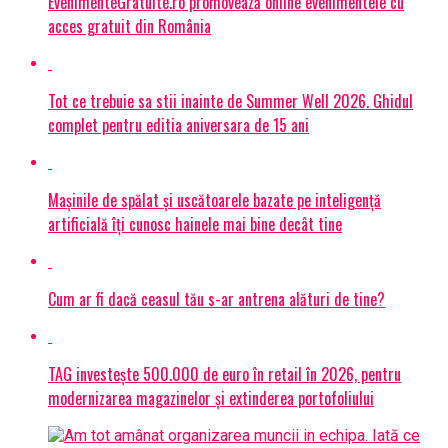
EvenimenteGratuite.ro promovează online evenimentele cu
acces gratuit din România
Tot ce trebuie sa stii inainte de Summer Well 2026. Ghidul
complet pentru editia aniversara de 15 ani
Mașinile de spălat și uscătoarele bazate pe inteligență
artificială îți cunosc hainele mai bine decât tine
Cum ar fi dacă ceasul tău s-ar antrena alături de tine?
TAG investește 500.000 de euro în retail în 2026, pentru
modernizarea magazinelor și extinderea portofoliului