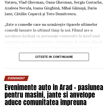
Vatavu, Vlad Gherman, Oana Gherman, Sergiu Costache,
Azaleea Necula, Ioana Ginghină, Mihai Găinușă, Daria
Jane, Cătălin Coșarcă și Toto Dumitrescu.
„Este o comedie care nu urmărește tiparele ultimelor
comedii lansate în ultimul timp la noi. Filmul are o
narațiune jucăușă cu personaje construite în jurul unei
tematici aprins dezbătută în societatea de astăzi. Filmul
nu conține înjurături și este bazat pe situații inspirate
din viața reală.”, spune regizorul Paul Decu.
CITESTE IN CONTINUARE
Echipa filmului
„În pielea mea”
, scris și regizat de Paul
Decu, propune spectatorilor o abordare amuzantă a
unei situații des întâlnite în micile certuri dintr-un
EVENIMENT
cuplu: pentru cine e mai greu/ mai ușor. În urma unei
Evenimente auto in Arad – pasiunea
provocări pe care patru cupluri de prieteni o duc la bun
pentru masini, jante si anvelope
sfârșit, după multe peripeții, într-un weekend,
personajele ajung să câștige o altă viziune despre
aduce comunitatea impreuna
relațiile lor, lăsând deoparte presupunerile, orgoliile și