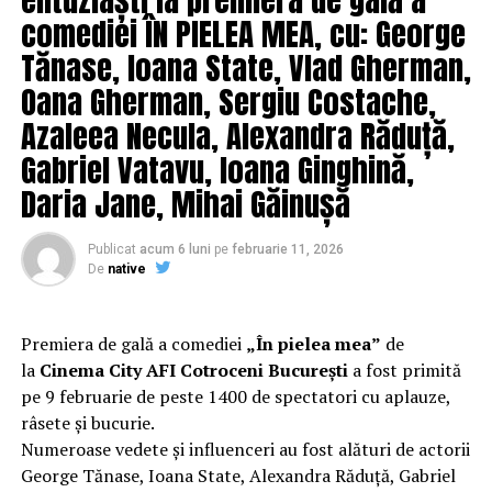
comediei ÎN PIELEA MEA, cu: George
Tănase, Ioana State, Vlad Gherman,
Oana Gherman, Sergiu Costache,
Azaleea Necula, Alexandra Răduță,
Gabriel Vatavu, Ioana Ginghină,
Daria Jane, Mihai Găinușă
Publicat
acum 6 luni
pe
februarie 11, 2026
De
native
Premiera de gală a comediei
„În pielea mea”
de
la
Cinema City AFI Cotroceni București
a fost primită
pe 9 februarie de peste 1400 de spectatori cu aplauze,
râsete și bucurie.
Numeroase vedete și influenceri au fost alături de actorii
George Tănase, Ioana State, Alexandra Răduță, Gabriel