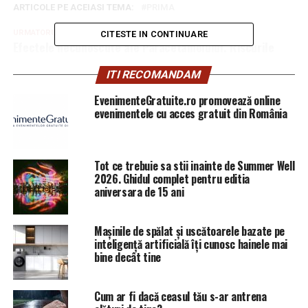
ARTICOLE PE ACEIASI TEMA:
PRIMA
URMATORUL
CITESTE IN CONTINUARE
Efectele necunoscute ale Paracetamolului. Riscurile
crescute pe care le are, conform ultimelor studii |
Aradul De Azi
ITI RECOMANDAM
EvenimenteGratuite.ro promovează online
NU RATATI
trafic restricționat pe Centura București și A3 | Aradul
evenimentele cu acces gratuit din România
De Azi
Tot ce trebuie sa stii inainte de Summer Well
2026. Ghidul complet pentru editia
aniversara de 15 ani
Mașinile de spălat și uscătoarele bazate pe
inteligență artificială îți cunosc hainele mai
bine decât tine
Cum ar fi dacă ceasul tău s-ar antrena