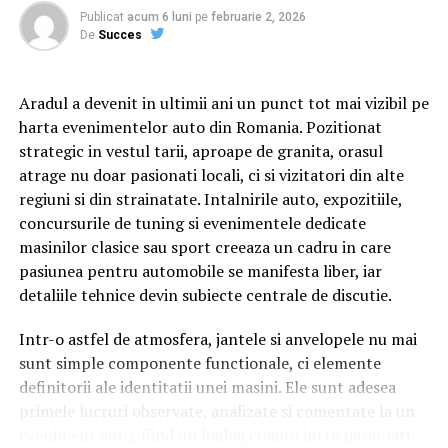
preconcepțiile, pentru a încerca să comunice mai bine
Publicat
acum 6 luni
pe
februarie 2, 2026
între ei.
De
Succes
Aradul a devenit in ultimii ani un punct tot mai vizibil pe
Cu râs pe săturate, surprize și personaje pline de viață,
harta evenimentelor auto din Romania. Pozitionat
comedia independentă
„În pielea mea”
intră în
strategic in vestul tarii, aproape de granita, orasul
cinematografele din toată țara din 10 februarie.
atrage nu doar pasionati locali, ci si vizitatori din alte
regiuni si din strainatate. Intalnirile auto, expozitiile,
Spectatorilor li s-a pregătit o surpriză pentru data de
concursurile de tuning si evenimentele dedicate
12 februarie: o seară specială „Date Night” organizată în
masinilor clasice sau sport creeaza un cadru in care
mai multe cinematografe din rețeaua Cinema City unde
pasiunea pentru automobile se manifesta liber, iar
toți cei care cumpără un bilet la comedia „În pielea mea”
detaliile tehnice devin subiecte centrale de discutie.
vor primi un premiu garantat din partea Avon.
Intr-o astfel de atmosfera, jantele si anvelopele nu mai
sunt simple componente functionale, ci elemente
Până pe 23 februarie, toți spectatorii din țară care și-au
definitorii ale identitatii unei masini. Ele sunt adesea
cumpărat bilet la filmul „În pielea mea” se pot înscrie în
primele lucruri observate, analizate si comentate la un
cursa pentru un iPhone 17 Pro Max, încărcând dovada
eveniment auto, fiind un limbaj comun intre pasionati