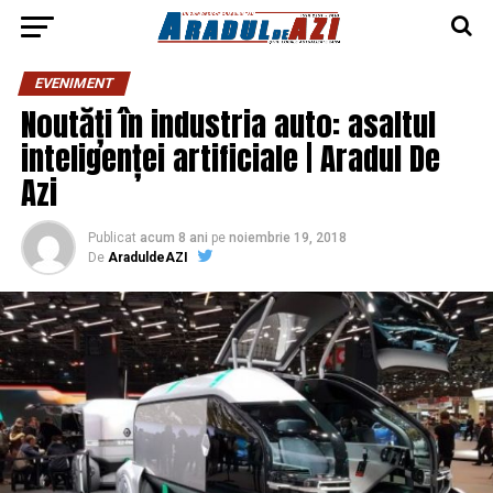
EVENIMENT
Noutăți în industria auto: asaltul
inteligenței artificiale | Aradul De
Azi
Publicat
acum 8 ani
pe
noiembrie 19, 2018
De
AraduldeAZI