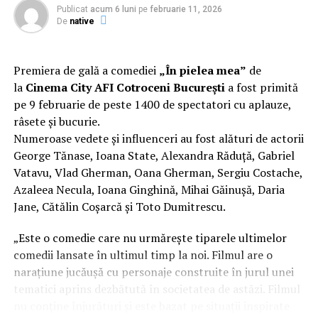
Publicat
acum 6 luni
pe
februarie 11, 2026
De
native
Premiera de gală a comediei
„În pielea mea”
de
la
Cinema City AFI Cotroceni București
a fost primită
pe 9 februarie de peste 1400 de spectatori cu aplauze,
râsete și bucurie.
Numeroase vedete și influenceri au fost alături de actorii
George Tănase, Ioana State, Alexandra Răduță, Gabriel
Vatavu, Vlad Gherman, Oana Gherman, Sergiu Costache,
Azaleea Necula, Ioana Ginghină, Mihai Găinușă, Daria
Jane, Cătălin Coșarcă și Toto Dumitrescu.
„Este o comedie care nu urmărește tiparele ultimelor
comedii lansate în ultimul timp la noi. Filmul are o
narațiune jucăușă cu personaje construite în jurul unei
tematici aprins dezbătută în societatea de astăzi. Filmul
nu conține înjurături și este bazat pe situații inspirate