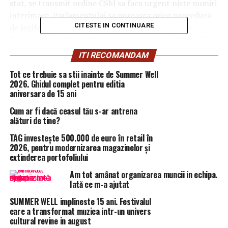
stat, se transmit ordine CSM sa faca urgent niste numiri
interimare, Parlamentului sa opreasca orice procedura
CITESTE IN CONTINUARE
de legiferare, Guvernului sa suspende procedurile
Parlamentului. Nimic din ce au spus nu are utilitate. Nu
ai cum sa aplici ceva din ce au spus”, a declarat Serban
ITI RECOMANDAM
Nicolae, la
Antena 3.
Tot ce trebuie sa stii inainte de Summer Well
2026. Ghidul complet pentru editia
AradulDeAzi.ro
aniversara de 15 ani
Cum ar fi dacă ceasul tău s-ar antrena
ARTICOLE PE ACEIASI TEMA:
PRIMA
alături de tine?
URMATORUL
TAG investește 500.000 de euro în retail în
Dragnea SCAPĂ DE CONDAMNARE! S-a dat votul final în
2026, pentru modernizarea magazinelor și
Parlament | Aradul De Azi
extinderea portofoliului
NU RATATI
Am tot amânat organizarea muncii in echipa.
DEZASTRU ECONOMIC în România: Ce se întâmplă în
Iată ce m-a ajutat
spatele ușilor ÎNCHISE! S-a aflat TOTUL! | Aradul De Azi
SUMMER WELL implineste 15 ani. Festivalul
care a transformat muzica intr-un univers
cultural revine in august