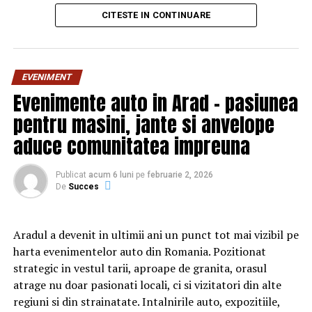
din viața reală.”, spune regizorul Paul Decu.
CITESTE IN CONTINUARE
Echipa filmului
„În pielea mea”
, scris și regizat de Paul
Decu, propune spectatorilor o abordare amuzantă a
unei situații des întâlnite în micile certuri dintr-un
EVENIMENT
cuplu: pentru cine e mai greu/ mai ușor. În urma unei
Evenimente auto in Arad – pasiunea
provocări pe care patru cupluri de prieteni o duc la bun
pentru masini, jante si anvelope
sfârșit, după multe peripeții, într-un weekend,
personajele ajung să câștige o altă viziune despre
aduce comunitatea impreuna
relațiile lor, lăsând deoparte presupunerile, orgoliile și
preconcepțiile, pentru a încerca să comunice mai bine
Publicat
acum 6 luni
pe
februarie 2, 2026
între ei.
De
Succes
Aradul a devenit in ultimii ani un punct tot mai vizibil pe
Cu râs pe săturate, surprize și personaje pline de viață,
harta evenimentelor auto din Romania. Pozitionat
comedia independentă
„În pielea mea”
intră în
strategic in vestul tarii, aproape de granita, orasul
cinematografele din toată țara din 10 februarie.
atrage nu doar pasionati locali, ci si vizitatori din alte
regiuni si din strainatate. Intalnirile auto, expozitiile,