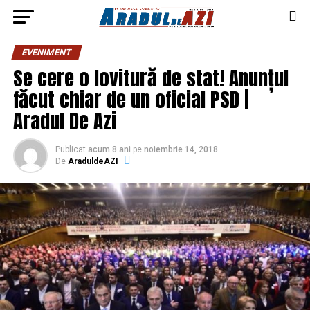
EVENIMENT
Se cere o lovitură de stat! Anunțul
făcut chiar de un oficial PSD |
Aradul De Azi
Publicat
acum 8 ani
pe
noiembrie 14, 2018
De
AraduldeAZI