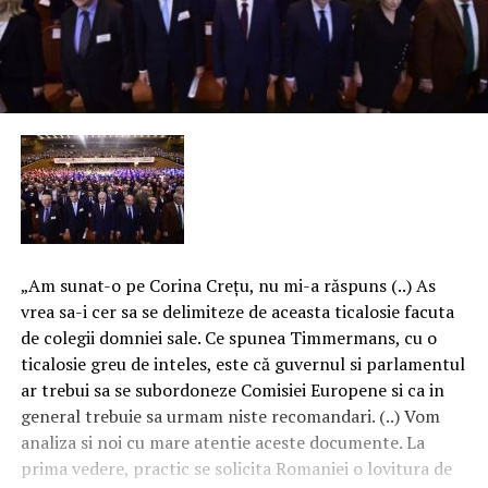
„Am sunat-o pe Corina Creţu, nu mi-a răspuns (..) As
vrea sa-i cer sa se delimiteze de aceasta ticalosie facuta
de colegii domniei sale. Ce spunea Timmermans, cu o
ticalosie greu de inteles, este că guvernul si parlamentul
ar trebui sa se subordoneze Comisiei Europene si ca in
general trebuie sa urmam niste recomandari. (..) Vom
analiza si noi cu mare atentie aceste documente. La
prima vedere, practic se solicita Romaniei o lovitura de