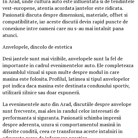
In Arad, unde cultura auto este influentata si de tendintele
vest-europene, atentia acordata jantelor este ridicata.
Pasionatii discuta despre dimensiuni, materiale, offset si
compatibilitate, iar aceste discutii devin rapid puncte de
conexiune intre oameni care nu s-au mai intalnit pana
atunci.
Anvelopele, dincolo de estetica
Desi jantele sunt mai vizibile, anvelopele sunt la fel de
importante in cadrul evenimentelor auto. Ele completeaza
ansamblul vizual si spun multe despre modul in care
masina este folosita. Profilul, latimea si tipul anvelopelor
pot indica daca masina este destinata condusului sportiv,
utilizarii zilnice sau doar expunerii.
La evenimentele auto din Arad, discutiile despre anvelope
sunt frecvente, mai ales in randul celor interesati de
performanta si siguranta. Pasionatii schimba impresii
despre aderenta, uzura si comportamentul masinii in
diferite conditii, ceea ce transforma aceste intalniri in