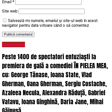
Email
*
Site web
Salvează-mi numele, emailul și site-ul web în acest
navigator pentru data viitoare când o să comentez.
Eveniment
Peste 1400 de spectatori entuziaști la
premiera de gală a comediei ÎN PIELEA MEA,
cu: George Tănase, Ioana State, Vlad
Gherman, Oana Gherman, Sergiu Costache,
Azaleea Necula, Alexandra Răduță, Gabriel
Vatavu, Ioana Ginghină, Daria Jane, Mihai
Găinușă