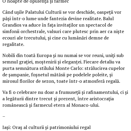
O noapte de opulență și farmec
Când ușile Palatului Culturii se vor deschide, oaspeții vor
păși într-o lume unde fantezia devine realitate. Balul
Grandios va aduce în fața invitaților un spectacol de
simfonii orchestrale, valsuri care plutesc prin aer ca niște
ecouri ale trecutului, și cine cu lumânări demne de
regalitate.
Nobili din toată Europa și nu numai se vor reuni, uniți sub
semnul grației, moștenirii și eleganței. Fiecare detaliu va
purta semnătura stilului Monte Carlo: strălucirea cupelor
de șampanie, foșnetul mătăsii pe podelele poleite, și
mirosul florilor de sezon, toate într-o atmosferă regală.
Va fi o celebrare nu doar a frumuseții și rafinamentului, ci și
a legăturii dintre trecut și prezent, între aristocrația
românească și farmecul etern al Monaco-ului.
–
Iași: Oraș al culturii și patrimoniului regal