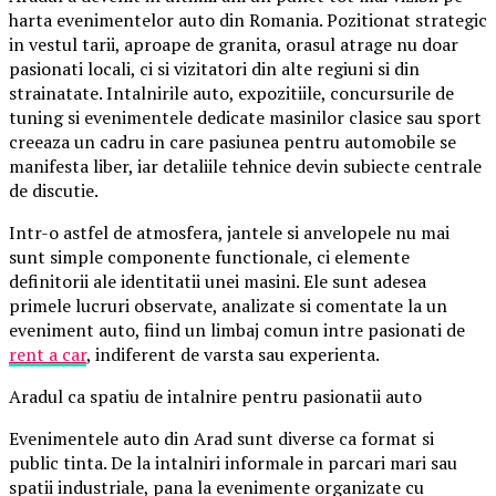
harta evenimentelor auto din Romania. Pozitionat strategic
in vestul tarii, aproape de granita, orasul atrage nu doar
pasionati locali, ci si vizitatori din alte regiuni si din
strainatate. Intalnirile auto, expozitiile, concursurile de
tuning si evenimentele dedicate masinilor clasice sau sport
creeaza un cadru in care pasiunea pentru automobile se
manifesta liber, iar detaliile tehnice devin subiecte centrale
de discutie.
Intr-o astfel de atmosfera, jantele si anvelopele nu mai
sunt simple componente functionale, ci elemente
definitorii ale identitatii unei masini. Ele sunt adesea
primele lucruri observate, analizate si comentate la un
eveniment auto, fiind un limbaj comun intre pasionati de
rent a car
, indiferent de varsta sau experienta.
Aradul ca spatiu de intalnire pentru pasionatii auto
Evenimentele auto din Arad sunt diverse ca format si
public tinta. De la intalniri informale in parcari mari sau
spatii industriale, pana la evenimente organizate cu