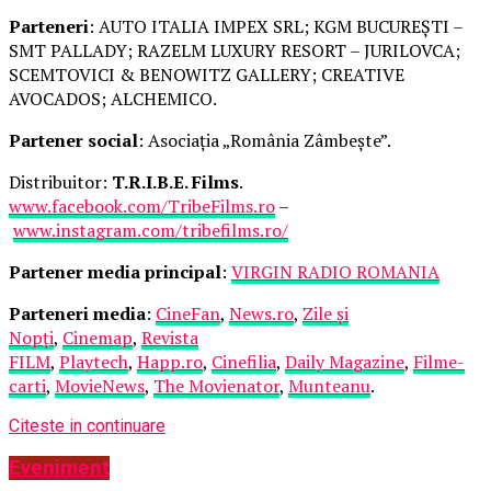
Parteneri
: AUTO ITALIA IMPEX SRL; KGM BUCUREȘTI –
SMT PALLADY; RAZELM LUXURY RESORT – JURILOVCA;
SCEMTOVICI & BENOWITZ GALLERY; CREATIVE
AVOCADOS; ALCHEMICO.
Partener social
: Asociația „România Zâmbește”.
Distribuitor:
T.R.I.B.E. Films
.
www.facebook.com/TribeFilms.ro
–
www.instagram.com/tribefilms.ro/
Partener media principal
:
VIRGIN RADIO ROMANIA
Parteneri media
:
CineFan
,
News.ro
,
Zile și
Nopți
,
Cinemap
,
Revista
FILM
,
Playtech
,
Happ.ro
,
Cinefilia
,
Daily Magazine
,
Filme-
carti
,
MovieNews
,
The Movienator
,
Munteanu
.
Citeste in continuare
Eveniment