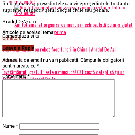
fiind, după caz, preşedintele sau vicepreşedintele Instanţei
supreme, respectiv şeful Secţiei civile sau penale.
AradulDeAzi.ro
Am tot amânat organizarea muncii in echipa. Iată ce m-a ajutat
Articole pe aceiasi tema:
prima
Comenteaza si tu
Urmatorul
Leave a Reply
După Sophia, un nou robot face furori în China | Aradul De Azi
Adresa ta de email nu va fi publicată.
Câmpurile obligatorii
Nu ratati
sunt marcate cu
*
Învăţământul „gratuit” este o minciună! Cât costă defapt să ții un
Comentariu
*
copil în școală | Aradul De Azi
Nume
*