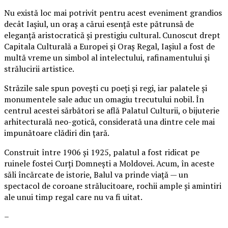
Nu există loc mai potrivit pentru acest eveniment grandios
decât Iașiul, un oraș a cărui esență este pătrunsă de
eleganță aristocratică și prestigiu cultural. Cunoscut drept
Capitala Culturală a Europei și Oraș Regal, Iașiul a fost de
multă vreme un simbol al intelectului, rafinamentului și
strălucirii artistice.
Străzile sale spun povești cu poeți și regi, iar palatele și
monumentele sale aduc un omagiu trecutului nobil. În
centrul acestei sărbători se află Palatul Culturii, o bijuterie
arhitecturală neo-gotică, considerată una dintre cele mai
impunătoare clădiri din țară.
Construit între 1906 și 1925, palatul a fost ridicat pe
ruinele fostei Curți Domnești a Moldovei. Acum, în aceste
săli încărcate de istorie, Balul va prinde viață — un
spectacol de coroane strălucitoare, rochii ample și amintiri
ale unui timp regal care nu va fi uitat.
–