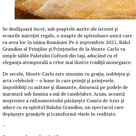
Se desfășoară încet, sub șoaptele aurite ale istoriei și
ecourile măreției regale, o noapte de splendoare unică care
va avea loc în inima României. Pe 6 septembrie 2025, Balul
Grandios al Prinților și Prințeselor de la Monte-Carlo va
umple sălile Palatului Culturii din Iași, aducând cu el
eleganța atemporală a celor mai ilustre tradiții monegasce.
De secole, Monte-Carlo este sinonim cu grația, noblețea și
arta celebrării — o lume în care prinții și prințesele,
împodobiți cu mătase și diamante, dansează pe podele de
marmură sub lumina a mii de candelabre. Acum, această
moștenire a rafinamentului părăsește Coasta de Azur și
aduce cu ea spiritul Balului Grandios, un spectacol care
depășește granițele și transformă visele în realitate.
–