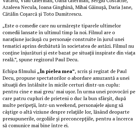
Vatavu, Vlad Gherman, Oana Gherman, Sergiu Costache,
Azaleea Necula, Ioana Ginghină, Mihai Găinușă, Daria Jane,
Cătălin Coșarcă și Toto Dumitrescu.
„Este o comedie care nu urmărește tiparele ultimelor
comedii lansate în ultimul timp la noi. Filmul are o
narațiune jucăușă cu personaje construite în jurul unei
tematici aprins dezbătută în societatea de astăzi. Filmul nu
conține înjurături și este bazat pe situații inspirate din viața
reală.”, spune regizorul Paul Decu.
Echipa filmului
„În pielea mea”
, scris și regizat de Paul
Decu, propune spectatorilor o abordare amuzantă a unei
situații des întâlnite în micile certuri dintr-un cuplu:
pentru cine e mai greu/ mai ușor. În urma unei provocări pe
care patru cupluri de prieteni o duc la bun sfârșit, după
multe peripeții, într-un weekend, personajele ajung să
câștige o altă viziune despre relațiile lor, lăsând deoparte
presupunerile, orgoliile și preconcepțiile, pentru a încerca
să comunice mai bine între ei.