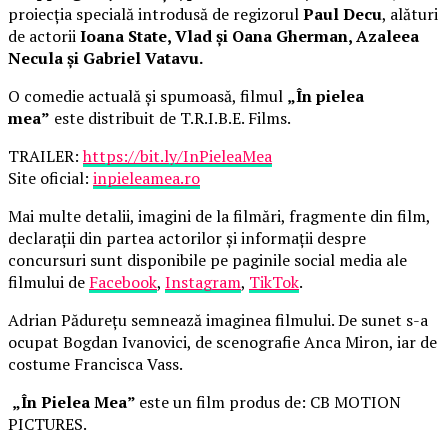
proiecția specială introdusă de regizorul
Paul Decu
, alături
de actorii
Ioana State, Vlad și Oana Gherman, Azaleea
Necula și Gabriel Vatavu.
O comedie actuală și spumoasă, filmul
„În pielea
mea”
este distribuit de T.R.I.B.E. Films.
TRAILER:
https://bit.ly/InPieleaMea
Site oficial:
inpieleamea.ro
Mai multe detalii, imagini de la filmări, fragmente din film,
declarații din partea actorilor și informații despre
concursuri sunt disponibile pe paginile social media ale
filmului de
Facebook
,
Instagram
,
TikTok
.
Adrian Pădurețu semnează imaginea filmului. De sunet s-a
ocupat Bogdan Ivanovici, de scenografie Anca Miron, iar de
costume Francisca Vass.
„În Pielea Mea”
este un film produs de: CB MOTION
PICTURES.