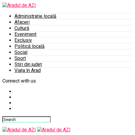
Administrație locală
Afaceri
Cultură
Eveniment
Exclusiv
Politică locală
Social
Sport
Știri din județ
Viața în Arad
Connect with us