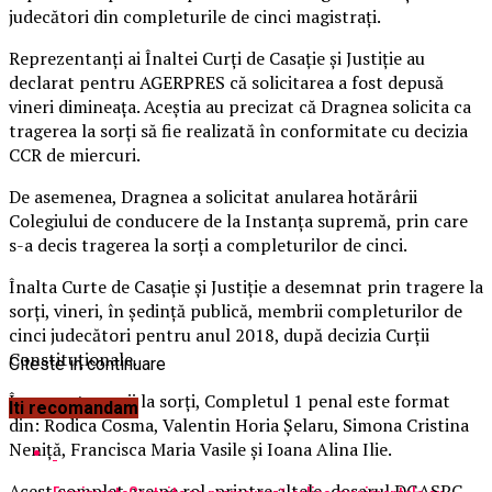
judecători din completurile de cinci magistraţi.
Reprezentanţi ai Înaltei Curţi de Casaţie şi Justiţie au
declarat pentru AGERPRES că solicitarea a fost depusă
vineri dimineaţa. Aceştia au precizat că Dragnea solicita ca
tragerea la sorţi să fie realizată în conformitate cu decizia
CCR de miercuri.
De asemenea, Dragnea a solicitat anularea hotărârii
Colegiului de conducere de la Instanţa supremă, prin care
s-a decis tragerea la sorţi a completurilor de cinci.
Înalta Curte de Casaţie şi Justiţie a desemnat prin tragere la
sorţi, vineri, în şedinţă publică, membrii completurilor de
cinci judecători pentru anul 2018, după decizia Curţii
Constituţionale.
Citeste in continuare
În urma tragerii la sorţi, Completul 1 penal este format
Iti recomandam
din: Rodica Cosma, Valentin Horia Şelaru, Simona Cristina
Neniţă, Francisca Maria Vasile şi Ioana Alina Ilie.
Acest complet are pe rol, printre altele, dosarul DGASPC