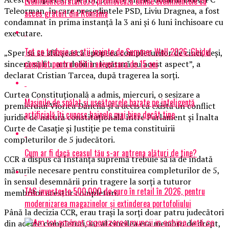
EvenimenteGratuite.ro promovează online evenimentele cu
Teleorman, în care preşedintele PSD, Liviu Dragnea, a fost
acces gratuit din România
condamnat în prima instanţă la 3 ani şi 6 luni închisoare cu
executare.
Tot ce trebuie sa stii inainte de Summer Well 2026. Ghidul
„Sper să se sfârşească epopeea completurilor de cinci, deşi,
complet pentru editia aniversara de 15 ani
sinceră să fiu, am dubii în legătură cu acest aspect”, a
declarat Cristian Tarcea, după tragerea la sorţi.
Curtea Constituţională a admis, miercuri, o sesizare a
Mașinile de spălat și uscătoarele bazate pe inteligență
premierului Viorica Dăncilă şi a decis că există un conflict
artificială îți cunosc hainele mai bine decât tine
juridic de natură constituţională între Parlament şi Înalta
Curte de Casaţie şi Justiţie pe tema constituirii
completurilor de 5 judecători.
Cum ar fi dacă ceasul tău s-ar antrena alături de tine?
CCR a dispus că Instanţa supremă trebuie să ia de îndată
măsurile necesare pentru constituirea completurilor de 5,
în sensul desemnării prin tragere la sorţi a tuturor
TAG investește 500.000 de euro în retail în 2026, pentru
membrilor acestor completuri.
modernizarea magazinelor și extinderea portofoliului
Până la decizia CCR, erau traşi la sorţi doar patru judecători
din aceste completuri, iar al cincilea era membru de drept,