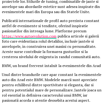
proiectele lor. Stilurile de tuning, combinatiile de jante si
anvelope sau abordarile estetice sunt adesea inspirate din
evenimentele mari din Europa sau din Statele Unite.
Publicatii internationale de profil auto prezinta constant
astfel de evenimente si tendinte, oferind inspiratie
pasionatilor din intreaga lume. Platforme precum
https://www.autoevolution.com
publica articole si galerii
foto care evidentiaza rolul detaliilor, inclusiv jantele si
anvelopele, in construirea unei masini cu personalitate.
Aceste surse contribuie la formarea gusturilor si la
cresterea nivelului de exigenta in randul comunitatii auto.
BMW, un brand frecvent intalnit la evenimentele din Arad
Unul dintre brandurile care apar constant la evenimentele
auto din Arad este BMW. Modelele marcii sunt apreciate
pentru echilibrul dintre sportivitate si eleganta, dar si
pentru potentialul mare de personalizare. Jantele joaca un
rol esential in definirea caracterului unui BMW, iar
pasionatii acorda o atentie deosebita acestui aspect.