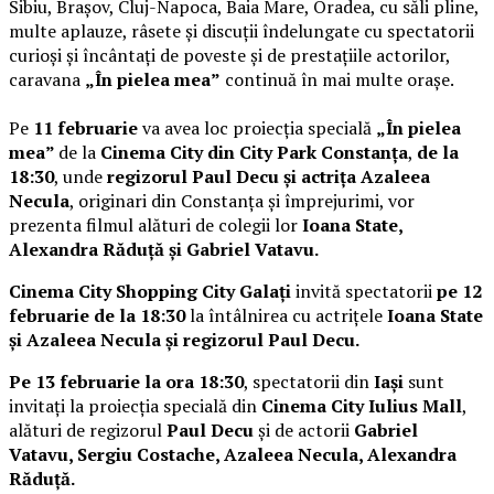
Sibiu, Brașov, Cluj-Napoca, Baia Mare, Oradea, cu săli pline,
multe aplauze, râsete și discuții îndelungate cu spectatorii
curioși și încântați de poveste și de prestațiile actorilor,
caravana
„În pielea mea”
continuă în mai multe orașe.
Pe
11 februarie
va avea loc proiecția specială
„În pielea
mea”
de la
Cinema City din City Park Constanța
,
de la
18:30
, unde
regizorul Paul Decu și actrița Azaleea
Necula
, originari din Constanța și împrejurimi, vor
prezenta filmul alături de colegii lor
Ioana State,
Alexandra Răduță și Gabriel Vatavu.
Cinema City Shopping City Galați
invită spectatorii
pe 12
februarie de la 18:30
la întâlnirea cu actrițele
Ioana State
și Azaleea Necula și regizorul Paul Decu.
Pe 13 februarie la ora 18:30
, spectatorii din
Iași
sunt
invitați la proiecția specială din
Cinema City Iulius Mall
,
alături de regizorul
Paul Decu
și de actorii
Gabriel
Vatavu, Sergiu Costache, Azaleea Necula, Alexandra
Răduță.