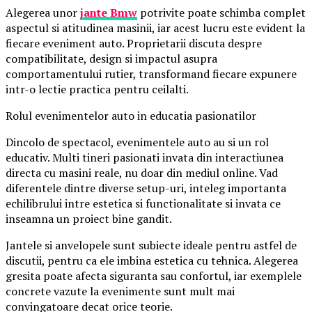
Alegerea unor
jante Bmw
potrivite poate schimba complet
aspectul si atitudinea masinii, iar acest lucru este evident la
fiecare eveniment auto. Proprietarii discuta despre
compatibilitate, design si impactul asupra
comportamentului rutier, transformand fiecare expunere
intr-o lectie practica pentru ceilalti.
Rolul evenimentelor auto in educatia pasionatilor
Dincolo de spectacol, evenimentele auto au si un rol
educativ. Multi tineri pasionati invata din interactiunea
directa cu masini reale, nu doar din mediul online. Vad
diferentele dintre diverse setup-uri, inteleg importanta
echilibrului intre estetica si functionalitate si invata ce
inseamna un proiect bine gandit.
Jantele si anvelopele sunt subiecte ideale pentru astfel de
discutii, pentru ca ele imbina estetica cu tehnica. Alegerea
gresita poate afecta siguranta sau confortul, iar exemplele
concrete vazute la evenimente sunt mult mai
convingatoare decat orice teorie.