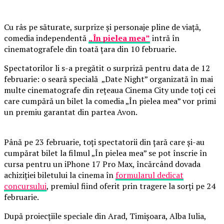
Cu râs pe săturate, surprize și personaje pline de viață,
comedia independentă
„În pielea mea”
intră în
cinematografele din toată țara din 10 februarie.
Spectatorilor li s-a pregătit o surpriză pentru data de 12
februarie: o seară specială „Date Night” organizată în mai
multe cinematografe din rețeaua Cinema City unde toți cei
care cumpără un bilet la comedia „În pielea mea” vor primi
un premiu garantat din partea Avon.
Până pe 23 februarie, toți spectatorii din țară care și-au
cumpărat bilet la filmul „În pielea mea” se pot înscrie în
cursa pentru un iPhone 17 Pro Max, încărcând dovada
achiziției biletului la cinema în
formularul dedicat
concursului
, premiul fiind oferit prin tragere la sorți pe 24
februarie.
După proiecțiile speciale din Arad, Timișoara, Alba Iulia,