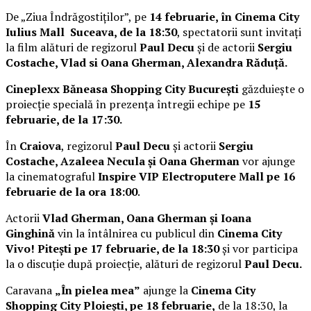
De „Ziua Îndrăgostiților”, pe
14 februarie, în Cinema City
Iulius Mall Suceava, de la 18:30
, spectatorii sunt invitați
la film alături de regizorul
Paul Decu
și de actorii
Sergiu
Costache, Vlad si Oana Gherman, Alexandra Răduță.
Cineplexx Băneasa Shopping City București
găzduiește o
proiecție specială în prezența întregii echipe pe
15
februarie, de la 17:30.
În
Craiova
, regizorul
Paul Decu
și actorii
Sergiu
Costache, Azaleea Necula și Oana Gherman
vor ajunge
la cinematograful
Inspire VIP Electroputere Mall pe 16
februarie de la ora 18:00
.
Actorii
Vlad Gherman, Oana Gherman și Ioana
Ginghină
vin la întâlnirea cu publicul din
Cinema City
Vivo! Pitești pe 17 februarie, de la 18:30
și vor participa
la o discuție după proiecție, alături de regizorul
Paul Decu.
Caravana
„În pielea mea”
ajunge la
Cinema City
Shopping City Ploiești, pe 18 februarie,
de la 18:30, la