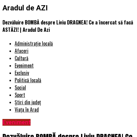
Aradul de AZI
Dezvăluire BOMBĂ despre Liviu DRAGNEA! Ce a încercat să facă
ASTĂZI! | Aradul De Azi
Administrație locală
Afaceri
Cultură
Eveniment
Exclusiv
Politică locală
Social
Sport
Știri din județ
Viața în Arad
Eveniment