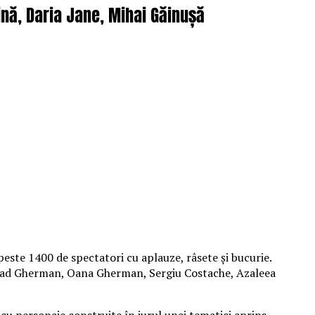
nă, Daria Jane, Mihai Găinușă
peste 1400 de spectatori cu aplauze, râsete și bucurie.
 Vlad Gherman, Oana Gherman, Sergiu Costache, Azaleea
cu personaje construite în jurul unei tematici aprins