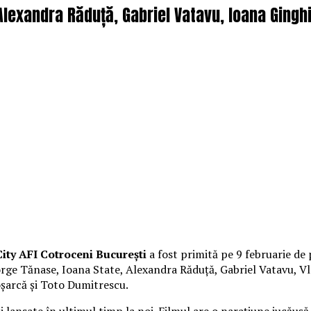
lexandra Răduță, Gabriel Vatavu, Ioana Ginghi
ity AFI Cotroceni București
a fost primită pe 9 februarie de 
George Tănase, Ioana State, Alexandra Răduță, Gabriel Vatavu,
oșarcă și Toto Dumitrescu.
lansate în ultimul timp la noi. Filmul are o narațiune jucăușă 