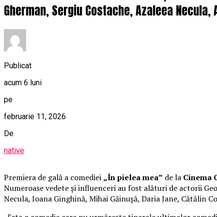
Gherman, Sergiu Costache, Azaleea Necula, A
Publicat
acum 6 luni
pe
februarie 11, 2026
De
native
Premiera de gală a comediei
„În pielea mea”
de la
Cinema C
Numeroase vedete și influenceri au fost alături de actorii 
Necula, Ioana Ginghină, Mihai Găinușă, Daria Jane, Cătălin C
„Este o comedie care nu urmărește tiparele ultimelor comedii 