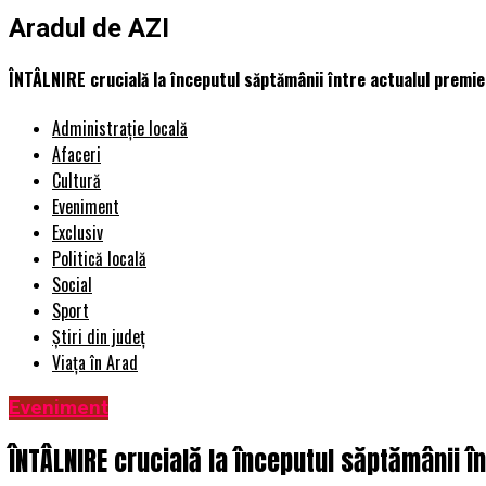
Aradul de AZI
ÎNTÂLNIRE crucială la începutul săptămânii între actualul premier, 
Administrație locală
Afaceri
Cultură
Eveniment
Exclusiv
Politică locală
Social
Sport
Știri din județ
Viața în Arad
Eveniment
ÎNTÂLNIRE crucială la începutul săptămânii înt