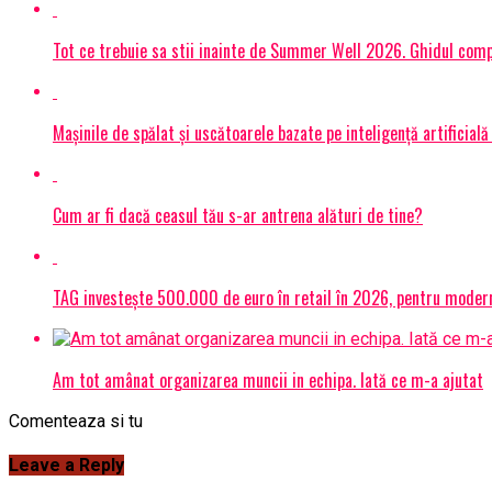
Tot ce trebuie sa stii inainte de Summer Well 2026. Ghidul compl
Mașinile de spălat și uscătoarele bazate pe inteligență artificială
Cum ar fi dacă ceasul tău s-ar antrena alături de tine?
TAG investește 500.000 de euro în retail în 2026, pentru modern
Am tot amânat organizarea muncii in echipa. Iată ce m-a ajutat
Comenteaza si tu
Leave a Reply