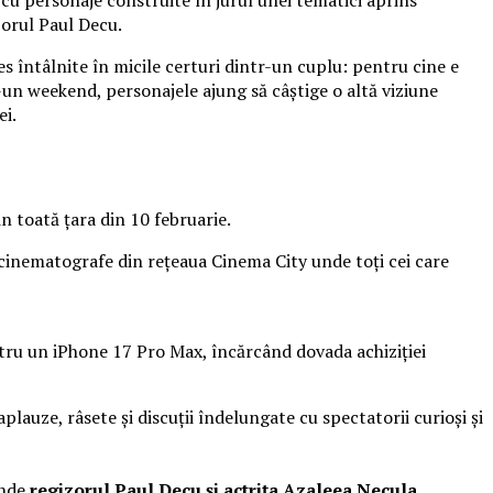
izorul Paul Decu.
es întâlnite în micile certuri dintr-un cuplu: pentru cine e
r-un weekend, personajele ajung să câștige o altă viziune
ei.
n toată țara din 10 februarie.
 cinematografe din rețeaua Cinema City unde toți cei care
entru un iPhone 17 Pro Max, încărcând dovada achiziției
plauze, râsete și discuții îndelungate cu spectatorii curioși și
unde
regizorul Paul Decu și actrița Azaleea Necula
,