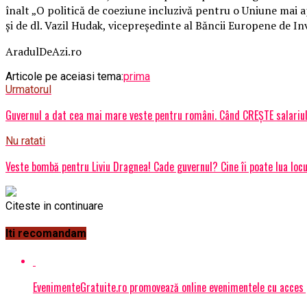
înalt „O politică de coeziune incluzivă pentru o Uniune mai a
şi de dl. Vazil Hudak, vicepreşedinte al Băncii Europene de I
AradulDeAzi.ro
Articole pe aceiasi tema:
prima
Urmatorul
Guvernul a dat cea mai mare veste pentru români. Când CREȘTE salariul
Nu ratati
Veste bombă pentru Liviu Dragnea! Cade guvernul? Cine îi poate lua locu
Citeste in continuare
Iti recomandam
EvenimenteGratuite.ro promovează online evenimentele cu acces