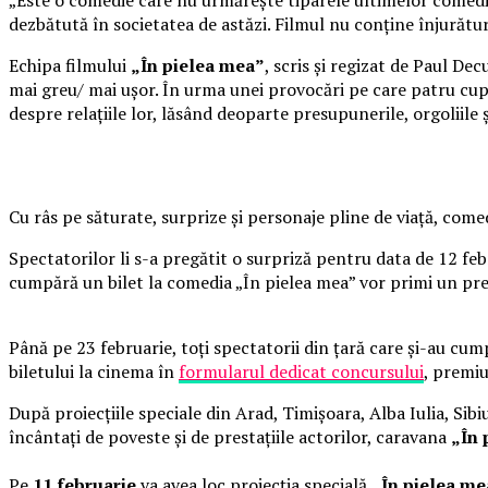
dezbătută în societatea de astăzi. Filmul nu conține înjurături
Echipa filmului
„În pielea mea”
, scris și regizat de Paul De
mai greu/ mai ușor. În urma unei provocări pe care patru cupl
despre relațiile lor, lăsând deoparte presupunerile, orgoliile
Cu râs pe săturate, surprize și personaje pline de viață, co
Spectatorilor li s-a pregătit o surpriză pentru data de 12 fe
cumpără un bilet la comedia „În pielea mea” vor primi un pr
Până pe 23 februarie, toți spectatorii din țară care și-au cum
biletului la cinema în
formularul dedicat concursului
, premiu
După proiecțiile speciale din Arad, Timișoara, Alba Iulia, Sibi
încântați de poveste și de prestațiile actorilor, caravana
„În 
Pe
11 februarie
va avea loc proiecția specială
„În pielea m