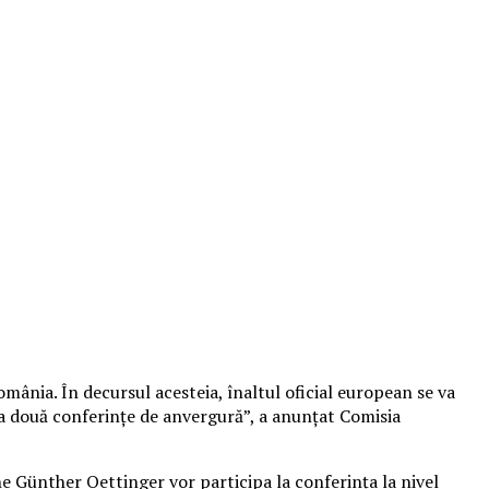
mânia. În decursul acesteia, înaltul oficial european se va
l a două conferinţe de anvergură”, a anunţat Comisia
e Günther Oettinger vor participa la conferinţa la nivel