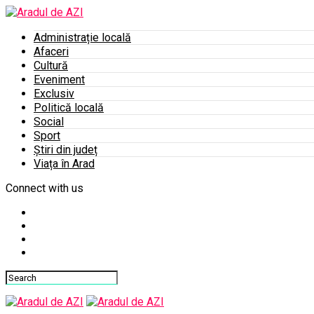
Administrație locală
Afaceri
Cultură
Eveniment
Exclusiv
Politică locală
Social
Sport
Știri din județ
Viața în Arad
Connect with us