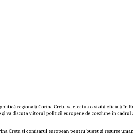
itică regională Corina Creţu va efectua o vizită oficială în Ro
 şi va discuta viitorul politicii europene de coeziune în cadru
orina Creţu şi comisarul european pentru buget şi resurse uman