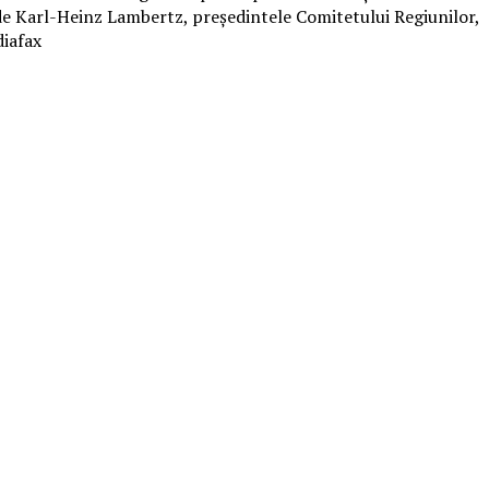
, de Karl-Heinz Lambertz, preşedintele Comitetului Regiunilor,
diafax