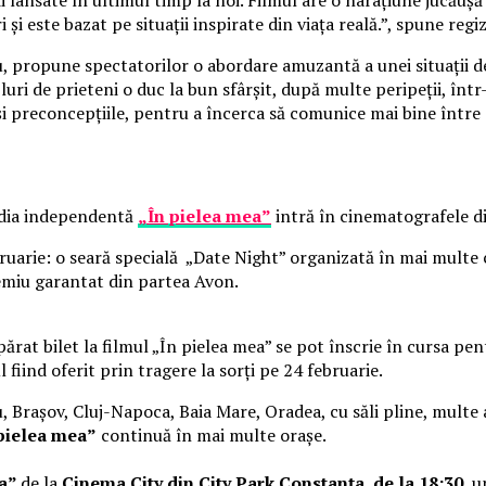
 și este bazat pe situații inspirate din viața reală.”, spune reg
cu, propune spectatorilor o abordare amuzantă a unei situații d
uri de prieteni o duc la bun sfârșit, după multe peripeții, înt
 și preconcepțiile, pentru a încerca să comunice mai bine între 
media independentă
„În pielea mea”
intră în cinematografele di
bruarie: o seară specială „Date Night” organizată în mai multe
emiu garantat din partea Avon.
părat bilet la filmul „În pielea mea” se pot înscrie în cursa p
l fiind oferit prin tragere la sorți pe 24 februarie.
u, Brașov, Cluj-Napoca, Baia Mare, Oradea, cu săli pline, multe a
pielea mea”
continuă în mai multe orașe.
ea”
de la
Cinema City din City Park Constanța
,
de la 18:30
, 