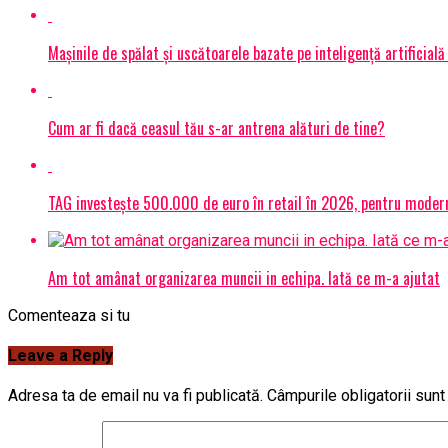
Mașinile de spălat și uscătoarele bazate pe inteligență artificială
Cum ar fi dacă ceasul tău s-ar antrena alături de tine?
TAG investește 500.000 de euro în retail în 2026, pentru modern
Am tot amânat organizarea muncii in echipa. Iată ce m-a ajutat
Comenteaza si tu
Leave a Reply
Adresa ta de email nu va fi publicată.
Câmpurile obligatorii sun