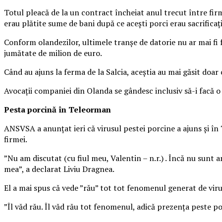
Totul pleacă de la un contract încheiat anul trecut între firm
erau plătite sume de bani după ce aceşti porci erau sacrificaţi
Conform olandezilor, ultimele tranşe de datorie nu ar mai fi f
jumătate de milion de euro.
Când au ajuns la ferma de la Salcia, aceştia au mai găsit doar
Avocaţii companiei din Olanda se gândesc inclusiv să-i facă o
Pesta porcină în Teleorman
ANSVSA a anunţat ieri că virusul pestei porcine a ajuns şi în
firmei.
”Nu am discutat (cu fiul meu, Valentin – n.r.) . Încă nu sunt
mea”, a declarat Liviu Dragnea.
El a mai spus că vede ”rău” tot tot fenomenul generat de viru
”Îl văd rău. Îl văd rău tot fenomenul, adică prezenţa peste 