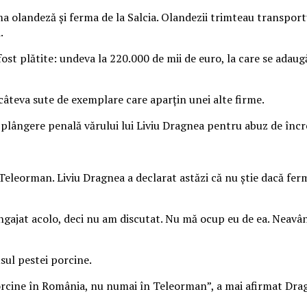
a olandeză şi ferma de la Salcia. Olandezii trimteau transportur
.
ost plătite: undeva la 220.000 de mii de euro, la care se adaugă
 câteva sute de exemplare care aparţin unei alte firme.
 plângere penală vărului lui Liviu Dragnea pentru abuz de încre
 Teleorman. Liviu Dragnea a declarat astăzi că nu ştie dacă fer
 angajat acolo, deci nu am discutat. Nu mă ocup eu de ea. Neav
sul pestei porcine.
porcine în România, nu numai în Teleorman”, a mai afirmat Dra