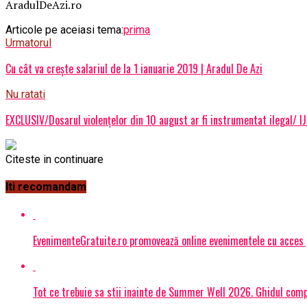
AradulDeAzi.ro
Articole pe aceiasi tema:
prima
Urmatorul
Cu cât va crește salariul de la 1 ianuarie 2019 | Aradul De Azi
Nu ratati
EXCLUSIV/Dosarul violenţelor din 10 august ar fi instrumentat ilegal/ I
Citeste in continuare
Iti recomandam
EvenimenteGratuite.ro promovează online evenimentele cu acces
Tot ce trebuie sa stii inainte de Summer Well 2026. Ghidul compl