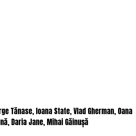
orge Tănase, Ioana State, Vlad Gherman, Oana
nă, Daria Jane, Mihai Găinușă