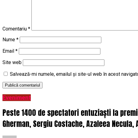
Comentariu
*
Nume
*
Email
*
Site web
Salvează-mi numele, emailul și site-ul web în acest navigat
Eveniment
Peste 1400 de spectatori entuziaști la prem
Gherman, Sergiu Costache, Azaleea Necula, A