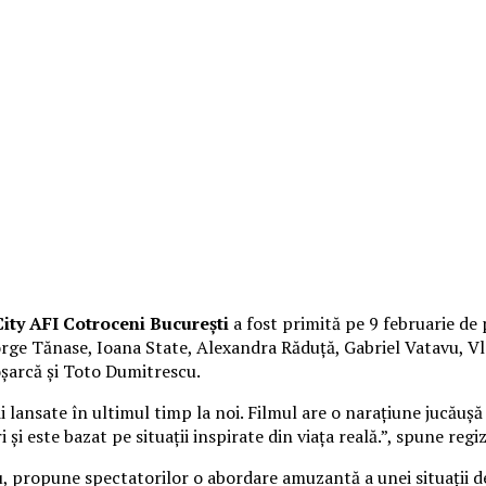
ity AFI Cotroceni București
a fost primită pe 9 februarie de 
George Tănase, Ioana State, Alexandra Răduță, Gabriel Vatavu,
oșarcă și Toto Dumitrescu.
lansate în ultimul timp la noi. Filmul are o narațiune jucăușă 
 și este bazat pe situații inspirate din viața reală.”, spune reg
cu, propune spectatorilor o abordare amuzantă a unei situații d