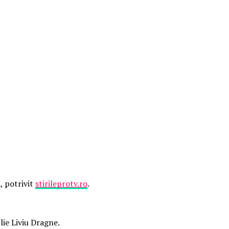
, potrivit
stirileprotv.ro
.
lie Liviu Dragne.