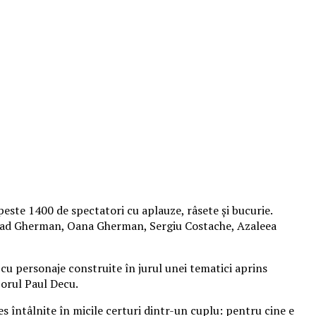
peste 1400 de spectatori cu aplauze, râsete și bucurie.
 Vlad Gherman, Oana Gherman, Sergiu Costache, Azaleea
cu personaje construite în jurul unei tematici aprins
izorul Paul Decu.
es întâlnite în micile certuri dintr-un cuplu: pentru cine e