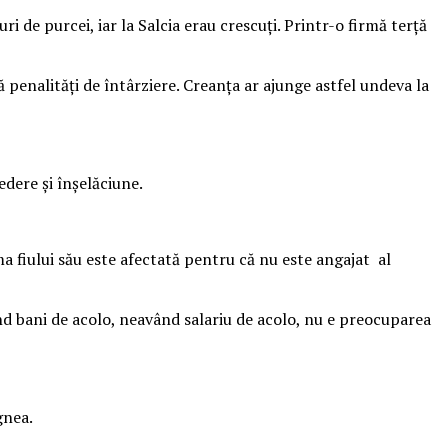
i de purcei, iar la Salcia erau crescuţi. Printr-o firmă terţă
 penalităţi de întârziere. Creanţa ar ajunge astfel undeva la
dere şi înşelăciune.
ma fiului său este afectată pentru că nu este angajat al
ând bani de acolo, neavând salariu de acolo, nu e preocuparea
gnea.