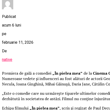
Publicat
acum 6 luni
pe
februarie 11, 2026
De
native
Premiera de gală a comediei
„În pielea mea”
de la
Cinema C
Numeroase vedete și influenceri au fost alături de actorii 
Necula, Ioana Ginghină, Mihai Găinușă, Daria Jane, Cătălin C
„Este o comedie care nu urmărește tiparele ultimelor comedii 
dezbătută în societatea de astăzi. Filmul nu conține înjurături
Echipa filmului
„În pielea mea”
, scris și regizat de Paul De