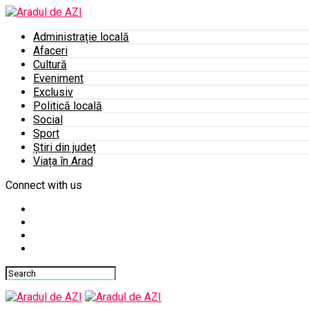
Administrație locală
Afaceri
Cultură
Eveniment
Exclusiv
Politică locală
Social
Sport
Știri din județ
Viața în Arad
Connect with us