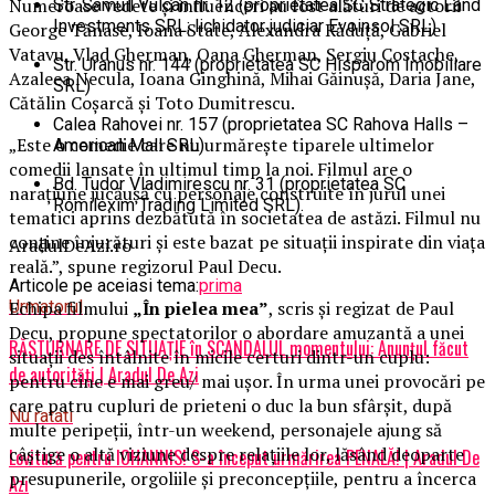
Numeroase vedete și influenceri au fost alături de actorii
Str. Samuil Vulcan nr. 12 (proprietatea SC Strategic Land
Investments SRL; lichidator judiciar Evoinsol SRL)
George Tănase, Ioana State, Alexandra Răduță, Gabriel
Vatavu, Vlad Gherman, Oana Gherman, Sergiu Costache,
Str. Uranus nr. 144 (proprietatea SC Hisparom Imobiliare
Azaleea Necula, Ioana Ginghină, Mihai Găinușă, Daria Jane,
SRL)
Cătălin Coșarcă și Toto Dumitrescu.
Calea Rahovei nr. 157 (proprietatea SC Rahova Halls –
„Este o comedie care nu urmărește tiparele ultimelor
American Mall SRL)
comedii lansate în ultimul timp la noi. Filmul are o
Bd. Tudor Vladimirescu nr. 31 (proprietatea SC
narațiune jucăușă cu personaje construite în jurul unei
Romilexim Trading Limited SRL).
tematici aprins dezbătută în societatea de astăzi. Filmul nu
conține înjurături și este bazat pe situații inspirate din viața
AradulDeAzi.ro
reală.”, spune regizorul Paul Decu.
Articole pe aceiasi tema:
prima
Echipa filmului
„În pielea mea”
, scris și regizat de Paul
Urmatorul
Decu, propune spectatorilor o abordare amuzantă a unei
RĂSTURNARE DE SITUAȚIE în SCANDALUL momentului: Anunțul făcut
situații des întâlnite în micile certuri dintr-un cuplu:
de autorități | Aradul De Azi
pentru cine e mai greu/ mai ușor. În urma unei provocări pe
care patru cupluri de prieteni o duc la bun sfârșit, după
Nu ratati
multe peripeții, într-un weekend, personajele ajung să
câștige o altă viziune despre relațiile lor, lăsând deoparte
Lovitură pentru IOHANNIS! S-a început urmărirea PENALĂ! | Aradul De
presupunerile, orgoliile și preconcepțiile, pentru a încerca
Azi