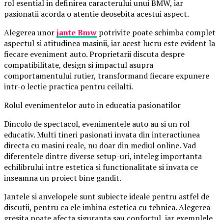
rol esential in definirea caracterului unui BMW, iar
pasionatii acorda o atentie deosebita acestui aspect.
Alegerea unor
jante Bmw
potrivite poate schimba complet
aspectul si atitudinea masinii, iar acest lucru este evident la
fiecare eveniment auto. Proprietarii discuta despre
compatibilitate, design si impactul asupra
comportamentului rutier, transformand fiecare expunere
intr-o lectie practica pentru ceilalti.
Rolul evenimentelor auto in educatia pasionatilor
Dincolo de spectacol, evenimentele auto au si un rol
educativ. Multi tineri pasionati invata din interactiunea
directa cu masini reale, nu doar din mediul online. Vad
diferentele dintre diverse setup-uri, inteleg importanta
echilibrului intre estetica si functionalitate si invata ce
inseamna un proiect bine gandit.
Jantele si anvelopele sunt subiecte ideale pentru astfel de
discutii, pentru ca ele imbina estetica cu tehnica. Alegerea
gresita poate afecta siguranta sau confortul, iar exemplele