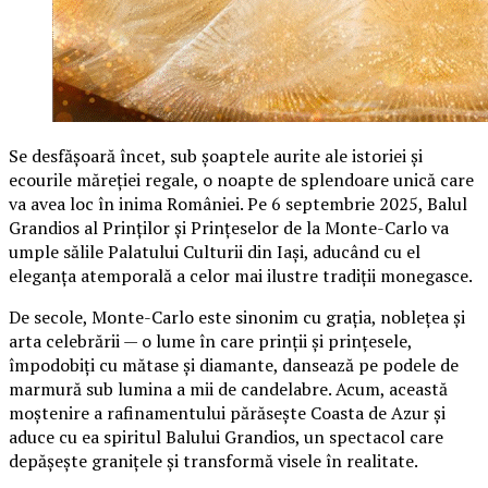
Se desfășoară încet, sub șoaptele aurite ale istoriei și
ecourile măreției regale, o noapte de splendoare unică care
va avea loc în inima României. Pe 6 septembrie 2025, Balul
Grandios al Prinților și Prințeselor de la Monte-Carlo va
umple sălile Palatului Culturii din Iași, aducând cu el
eleganța atemporală a celor mai ilustre tradiții monegasce.
De secole, Monte-Carlo este sinonim cu grația, noblețea și
arta celebrării — o lume în care prinții și prințesele,
împodobiți cu mătase și diamante, dansează pe podele de
marmură sub lumina a mii de candelabre. Acum, această
moștenire a rafinamentului părăsește Coasta de Azur și
aduce cu ea spiritul Balului Grandios, un spectacol care
depășește granițele și transformă visele în realitate.