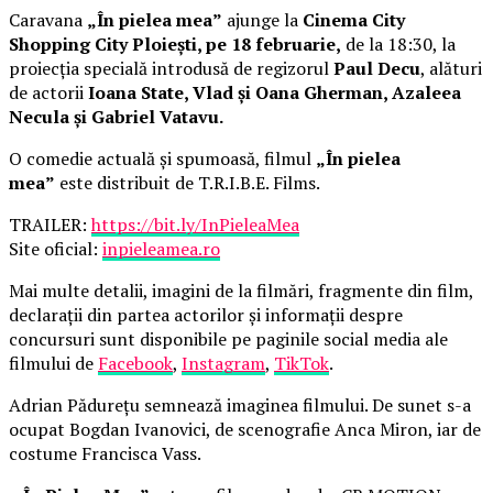
Caravana
„În pielea mea”
ajunge la
Cinema City
Shopping City Ploiești, pe 18 februarie,
de la 18:30, la
proiecția specială introdusă de regizorul
Paul Decu
, alături
de actorii
Ioana State, Vlad și Oana Gherman, Azaleea
Necula și Gabriel Vatavu.
O comedie actuală și spumoasă, filmul
„În pielea
mea”
este distribuit de T.R.I.B.E. Films.
TRAILER:
https://bit.ly/InPieleaMea
Site oficial:
inpieleamea.ro
Mai multe detalii, imagini de la filmări, fragmente din film,
declarații din partea actorilor și informații despre
concursuri sunt disponibile pe paginile social media ale
filmului de
Facebook
,
Instagram
,
TikTok
.
Adrian Pădurețu semnează imaginea filmului. De sunet s-a
ocupat Bogdan Ivanovici, de scenografie Anca Miron, iar de
costume Francisca Vass.