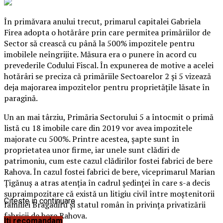
În primăvara anului trecut, primarul capitalei Gabriela
Firea adopta o hotărâre prin care permitea primăriilor de
Sector să crească cu până la 500% impozitele pentru
imobilele neîngrijite. Măsura era o punere în acord cu
prevederile Codului Fiscal. În expunerea de motive a acelei
hotărâri se preciza că primăriile Sectoarelor 2 şi 5 vizează
deja majorarea impozitelor pentru proprietăţile lăsate în
paragină.
Un an mai târziu, Primăria Sectorului 5 a întocmit o primă
listă cu 18 imobile care din 2019 vor avea impozitele
majorate cu 500%.
Printre acestea, şapte sunt în
proprietatea unor firme, iar unele sunt clădiri de
patrimoniu, cum este cazul clădirilor fostei fabrici de bere
Rahova. În cazul fostei fabrici de bere, viceprimarul Marian
Ţigănuş a atras atenţia în cadrul şedinţei în care s-a decis
supraimpozitare că există un litigiu civil între moştenitorii
Citeste in continuare
familiei Bragadiru şi statul român în privinţa privatizării
fabricii de bere Rahova.
Iti recomandam