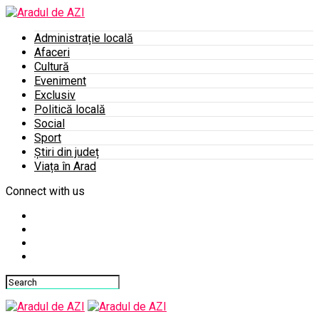
Administrație locală
Afaceri
Cultură
Eveniment
Exclusiv
Politică locală
Social
Sport
Știri din județ
Viața în Arad
Connect with us