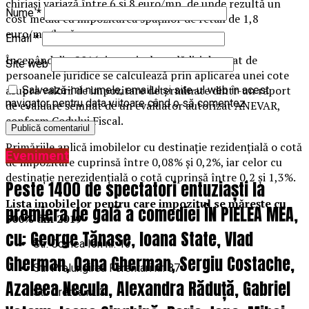
chiriaşi variază între 6 şi 8 euro/mp, de unde rezultă un
Nume
*
cost mediu cu impozitarea spaţiilor de retail de 1,8
euro/mp/lună.
Email
*
Începând din 2016, impozitul pe clădiri datorat de
Site web
persoanele juridice se calculează prin aplicarea unei cote
asupra valorii de impozitare determinate dintr-un raport
Salvează-mi numele, emailul și site-ul web în acest
navigator pentru data viitoare când o să comentez.
de evaluare semnat de un evaluator autorizat ANEVAR,
conform Codului Fiscal.
Primăriile aplică imobilelor cu destinaţie rezidenţială o cotă
Eveniment
de impozitare cuprinsă între 0,08% şi 0,2%, iar celor cu
destinaţie nerezidenţială o cotă cuprinsă între 0,2 şi 1,3%.
Peste 1400 de spectatori entuziaști la
Lista imobilelor pentru care impozitul se măreşte cu
premiera de gală a comediei ÎN PIELEA MEA,
500% din 2019
cu: George Tănase, Ioana State, Vlad
Str. Cornea Ion nr. 13
Gherman, Oana Gherman, Sergiu Costache,
Str. Prelungirea Ferentari nr. 87
Azaleea Necula, Alexandra Răduță, Gabriel
Str. Dretea nr. 3