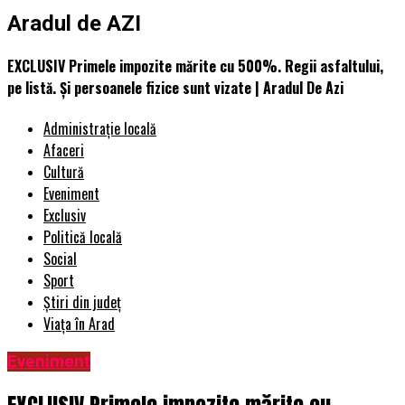
Aradul de AZI
EXCLUSIV Primele impozite mărite cu 500%. Regii asfaltului,
pe listă. Şi persoanele fizice sunt vizate | Aradul De Azi
Administrație locală
Afaceri
Cultură
Eveniment
Exclusiv
Politică locală
Social
Sport
Știri din județ
Viața în Arad
Eveniment