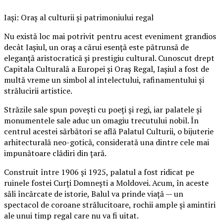
Iași: Oraș al culturii și patrimoniului regal
Nu există loc mai potrivit pentru acest eveniment grandios
decât Iașiul, un oraș a cărui esență este pătrunsă de
eleganță aristocratică și prestigiu cultural. Cunoscut drept
Capitala Culturală a Europei și Oraș Regal, Iașiul a fost de
multă vreme un simbol al intelectului, rafinamentului și
strălucirii artistice.
Străzile sale spun povești cu poeți și regi, iar palatele și
monumentele sale aduc un omagiu trecutului nobil. În
centrul acestei sărbători se află Palatul Culturii, o bijuterie
arhitecturală neo-gotică, considerată una dintre cele mai
impunătoare clădiri din țară.
Construit între 1906 și 1925, palatul a fost ridicat pe
ruinele fostei Curți Domnești a Moldovei. Acum, în aceste
săli încărcate de istorie, Balul va prinde viață — un
spectacol de coroane strălucitoare, rochii ample și amintiri
ale unui timp regal care nu va fi uitat.