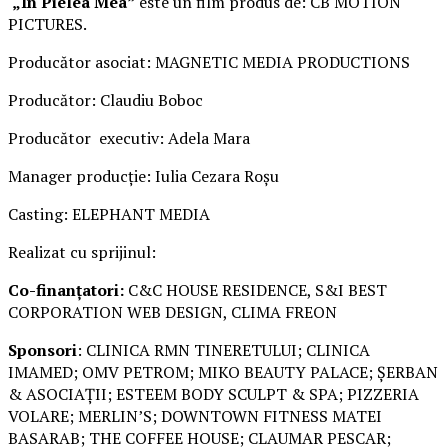
„În Pielea Mea”
este un film produs de: CB MOTION
PICTURES.
Producător asociat: MAGNETIC MEDIA PRODUCTIONS
Producător: Claudiu Boboc
Producător executiv: Adela Mara
Manager producție: Iulia Cezara Roșu
Casting: ELEPHANT MEDIA
Realizat cu sprijinul:
Co-finanțatori:
C&C HOUSE RESIDENCE, S&I BEST
CORPORATION WEB DESIGN, CLIMA FREON
Sponsori
: CLINICA RMN TINERETULUI; CLINICA
IMAMED; OMV PETROM; MIKO BEAUTY PALACE; ȘERBAN
& ASOCIAȚII; ESTEEM BODY SCULPT & SPA; PIZZERIA
VOLARE; MERLIN’S; DOWNTOWN FITNESS MATEI
BASARAB; THE COFFEE HOUSE; CLAUMAR PESCAR;