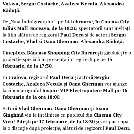
Vatavu, Sergiu Costache, Azaleea Necula, Alexandra
Răduță.
De „Ziua Îndrăgostiților”, pe
14 februarie, în Cinema City
Iulius Mall Suceava, de la 18:30
, spectatorii sunt invitați
la film alături de regizorul
Paul Decu
și de actorii
Sergiu
Costache, Vlad si Oana Gherman, Alexandra Răduță.
Cineplexx Băneasa Shopping City București
găzduiește o
proiecție specială în prezența întregii echipe pe
15
februarie, de la 17:30.
În
Craiova
, regizorul
Paul Decu
și actorii
Sergiu
Costache, Azaleea Necula și Oana Gherman
vor ajunge
la cinematograful
Inspire VIP Electroputere Mall pe 16
februarie de la ora 18:00
.
Actorii
Vlad Gherman, Oana Gherman și Ioana
Ginghină
vin la întâlnirea cu publicul din
Cinema City
Vivo! Pitești pe 17 februarie, de la 18:30
și vor participa
la o discuție după proiecție, alături de regizorul
Paul Decu.