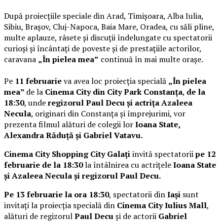
După proiecțiile speciale din Arad, Timișoara, Alba Iulia,
Sibiu, Brașov, Cluj-Napoca, Baia Mare, Oradea, cu săli pline,
multe aplauze, râsete și discuții îndelungate cu spectatorii
curioși și încântați de poveste și de prestațiile actorilor,
caravana
„În pielea mea”
continuă în mai multe orașe.
Pe
11 februarie
va avea loc proiecția specială
„În pielea
mea”
de la
Cinema City din City Park Constanța
,
de la
18:30
, unde
regizorul Paul Decu și actrița Azaleea
Necula
, originari din Constanța și împrejurimi, vor
prezenta filmul alături de colegii lor
Ioana State,
Alexandra Răduță și Gabriel Vatavu.
Cinema City Shopping City Galați
invită spectatorii
pe 12
februarie de la 18:30
la întâlnirea cu actrițele
Ioana State
și Azaleea Necula și regizorul Paul Decu.
Pe 13 februarie la ora 18:30
, spectatorii din
Iași
sunt
invitați la proiecția specială din
Cinema City Iulius Mall
,
alături de regizorul
Paul Decu
și de actorii
Gabriel