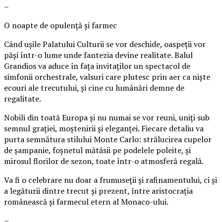
–
O noapte de opulență și farmec
Când ușile Palatului Culturii se vor deschide, oaspeții vor
păși într-o lume unde fantezia devine realitate. Balul
Grandios va aduce în fața invitaților un spectacol de
simfonii orchestrale, valsuri care plutesc prin aer ca niște
ecouri ale trecutului, și cine cu lumânări demne de
regalitate.
Nobili din toată Europa și nu numai se vor reuni, uniți sub
semnul grației, moștenirii și eleganței. Fiecare detaliu va
purta semnătura stilului Monte Carlo: strălucirea cupelor
de șampanie, foșnetul mătăsii pe podelele poleite, și
mirosul florilor de sezon, toate într-o atmosferă regală.
Va fi o celebrare nu doar a frumuseții și rafinamentului, ci și
a legăturii dintre trecut și prezent, între aristocrația
românească și farmecul etern al Monaco-ului.
–