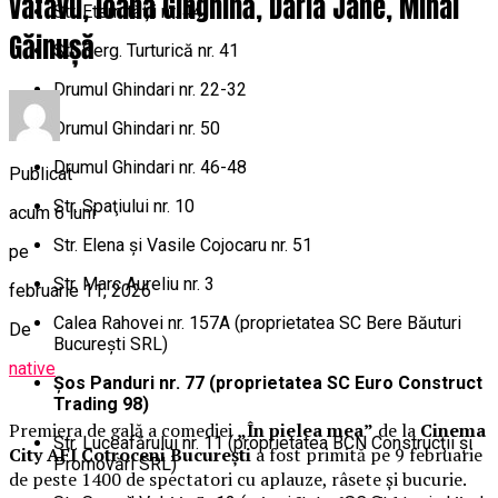
Vatavu, Ioana Ginghină, Daria Jane, Mihai
Str. Eternităţii nr. 44
Găinușă
Str. Serg. Turturică nr. 41
Drumul Ghindari nr. 22-32
Drumul Ghindari nr. 50
Drumul Ghindari nr. 46-48
Publicat
Str. Spaţiului nr. 10
acum 6 luni
Str. Elena şi Vasile Cojocaru nr. 51
pe
Str. Marc Aureliu nr. 3
februarie 11, 2026
Calea Rahovei nr. 157A (proprietatea SC Bere Băuturi
De
Bucureşti SRL)
native
Şos Panduri nr. 77 (proprietatea SC Euro Construct
Trading 98)
Premiera de gală a comediei
„În pielea mea”
de la
Cinema
Str. Luceafărului nr. 11 (proprietatea BCN Construcţii şi
City AFI Cotroceni București
a fost primită pe 9 februarie
Promovări SRL)
de peste 1400 de spectatori cu aplauze, râsete și bucurie.