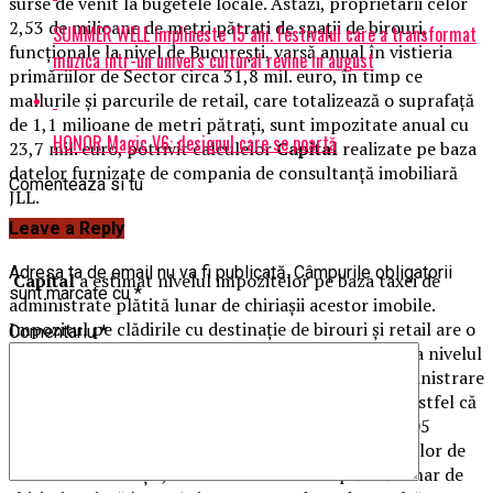
surse de venit la bugetele locale. Astăzi, proprietarii celor
2,53 de milioane de metri pătraţi de spaţii de birouri,
SUMMER WELL implineste 15 ani. Festivalul care a transformat
funcţionale la nivel de Bucureşti, varsă anual în vistieria
muzica intr-un univers cultural revine in august
primăriilor de Sector circa 31,8 mil. euro, în timp ce
mallurile şi parcurile de retail, care totalizează o suprafaţă
de 1,1 milioane de metri pătraţi, sunt impozitate anual cu
HONOR Magic V6: designul care se poartă
23,7 mil. euro, potrivit calculelor
Capital
realizate pe baza
datelor furnizate de compania de consultanţă imobiliară
Comenteaza si tu
JLL.
Leave a Reply
Adresa ta de email nu va fi publicată.
Câmpurile obligatorii
Capital
a estimat nivelul impozitelor pe baza taxei de
sunt marcate cu
*
administrate plătită lunar de chiriaşii acestor imobile.
Impozitul pe clădirile cu destinaţie de birouri şi retail are o
Comentariu
*
pondere de circa 30-35% în taxa de administrare. La nivelul
Bucureştiului, valoarea medie lunară a taxei de administrare
specifice clădirilor de birouri este de 3,5 euro/mp, astfel că
impozitul lunar datorat poate fi estimat la circa 1,05
euro/mp. În cazul centrelor comerciale şi al parcurilor de
retail din Bucureşti, taxa de administrare plătită lunar de