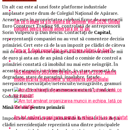
Un alt caz este al unei foste platforme industriale
amplasate peste drum de Colegiul Naţional de Apărare.
Aceasta este în proprietatea celebrei firme de construcţii
Tot ce trebuie sa stii inainte de Summer Well 2026. Ghidul
Euro Construct Trading 98, controlată de antreprenorii
complet pentru editia aniversara de 15 ani
Sorin Vulpescu şi Dan Besciu. Contactaţi de
Capital
,
reprezentanţii companiei nu au vrut să comenteze decizia
primăriei. Cert este că de la un impozit pe clădiri de câteva
Cum ar fi dacă ceasul tău s-ar antrena alături de tine?
mii de euro, aceştia vor ajunge să achite câteva zeci de mii
de euro şi asta an de an până când o comisie de control a
primăriei constată că imobilul nu mai este neîngrijit. În
această categorie intră imobilele „în stare avansată de
TAG investește 500.000 de euro în retail în 2026, pentru
degradare, stare de paragină, insalubre, faţade
modernizarea magazinelor și extinderea portofoliului
nereparate/necurăţate/netencuite/nezugrăvite, geamuri
sparte sau alte situaţii de asemenea natură“, conform
Codului Fiscal.
Mină de aur pentru primării
Am tot amânat organizarea muncii in echipa. Iată ce m-a ajutat
Impozitele colectate de primării de la firmele care deţin
clădiri nerezidenţiale reprezintă una dintre principalele