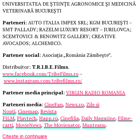
UNIVERSITATEA DE ȘTIINȚE AGRONOMICE ȘI MEDICINĂ
VETERINARĂ BUCUREȘTI
Parteneri
: AUTO ITALIA IMPEX SRL; KGM BUCUREȘTI –
SMT PALLADY; RAZELM LUXURY RESORT – JURILOVCA;
SCEMTOVICI & BENOWITZ GALLERY; CREATIVE
AVOCADOS; ALCHEMICO.
Partener social
: Asociația „România Zâmbește”.
Distribuitor:
T.R.I.B.E. Films
.
www.facebook.com/TribeFilms.ro
–
www.instagram.com/tribefilms.ro/
Partener media principal
:
VIRGIN RADIO ROMANIA
Parteneri media
:
CineFan
,
News.ro
,
Zile și
Nopți
,
Cinemap
,
Revista
FILM
,
Playtech
,
Happ.ro
,
Cinefilia
,
Daily Magazine
,
Filme-
carti
,
MovieNews
,
The Movienator
,
Munteanu
.
Citeste in continuare