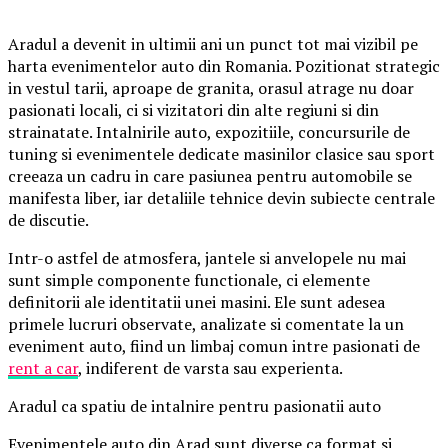
Aradul a devenit in ultimii ani un punct tot mai vizibil pe
harta evenimentelor auto din Romania. Pozitionat strategic
in vestul tarii, aproape de granita, orasul atrage nu doar
pasionati locali, ci si vizitatori din alte regiuni si din
strainatate. Intalnirile auto, expozitiile, concursurile de
tuning si evenimentele dedicate masinilor clasice sau sport
creeaza un cadru in care pasiunea pentru automobile se
manifesta liber, iar detaliile tehnice devin subiecte centrale
de discutie.
Intr-o astfel de atmosfera, jantele si anvelopele nu mai
sunt simple componente functionale, ci elemente
definitorii ale identitatii unei masini. Ele sunt adesea
primele lucruri observate, analizate si comentate la un
eveniment auto, fiind un limbaj comun intre pasionati de
rent a car
, indiferent de varsta sau experienta.
Aradul ca spatiu de intalnire pentru pasionatii auto
Evenimentele auto din Arad sunt diverse ca format si