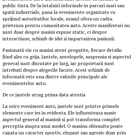
public tinta. De la intalniri informale in parcari mari sau
spatii industriale, pana la evenimente organizate cu
sprijinul autoritatilor locale, orasul ofera un cadru
prietenos pentru comunitatea auto. Aceste manifestari nu
sunt doar despre masini expuse static, ci despre
interactiune, schimb de idei si impartasirea pasiunii.
Pasionatii vin cu masini atent pregatite, fiecare detaliu
fiind ales cu grija. Jantele, anvelopele, suspensia si aspectul
general sunt discutate pe larg, iar proprietarii sunt
intrebati despre alegerile facute. Acest schimb de
informatii este una dintre valorile principale ale
evenimentelor auto.
De ce jantele atrag prima data atentia
La orice eveniment auto, jantele sunt printre primele
elemente care ies in evidenta. Ele influenteaza masiv
aspectul general al masinii si pot transforma complet
perceptia asupra unui model. O masina obisnuita poate
capata un caracter sportiv, elegant sau agresiv doar prin