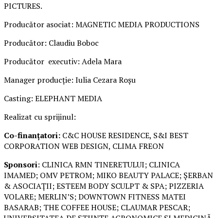
PICTURES.
Producător asociat: MAGNETIC MEDIA PRODUCTIONS
Producător: Claudiu Boboc
Producător executiv: Adela Mara
Manager producție: Iulia Cezara Roșu
Casting: ELEPHANT MEDIA
Realizat cu sprijinul:
Co-finanțatori:
C&C HOUSE RESIDENCE, S&I BEST
CORPORATION WEB DESIGN, CLIMA FREON
Sponsori
: CLINICA RMN TINERETULUI; CLINICA
IMAMED; OMV PETROM; MIKO BEAUTY PALACE; ȘERBAN
& ASOCIAȚII; ESTEEM BODY SCULPT & SPA; PIZZERIA
VOLARE; MERLIN’S; DOWNTOWN FITNESS MATEI
BASARAB; THE COFFEE HOUSE; CLAUMAR PESCAR;
UNIVERSITATEA DE ȘTIINȚE AGRONOMICE ȘI MEDICINĂ