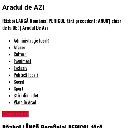
Aradul de AZI
Război LÂNGĂ România! PERICOL fără precedent: ANUNȚ chiar
de la UE! | Aradul De Azi
Administrație locală
Afaceri
Cultură
Eveniment
Exclusiv
Politică locală
Social
Sport
Știri din județ
Viața în Arad
Eveniment