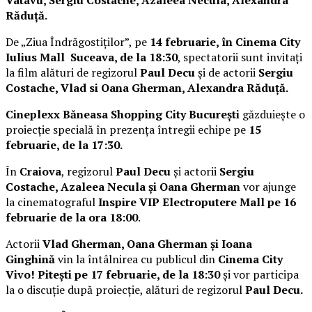
Răduță.
De „Ziua Îndrăgostiților”, pe
14 februarie, în Cinema City
Iulius Mall Suceava, de la 18:30
, spectatorii sunt invitați
la film alături de regizorul
Paul Decu
și de actorii
Sergiu
Costache, Vlad si Oana Gherman, Alexandra Răduță.
Cineplexx Băneasa Shopping City București
găzduiește o
proiecție specială în prezența întregii echipe pe
15
februarie, de la 17:30.
În
Craiova
, regizorul
Paul Decu
și actorii
Sergiu
Costache, Azaleea Necula și Oana Gherman
vor ajunge
la cinematograful
Inspire VIP Electroputere Mall pe 16
februarie de la ora 18:00
.
Actorii
Vlad Gherman, Oana Gherman și Ioana
Ginghină
vin la întâlnirea cu publicul din
Cinema City
Vivo! Pitești pe 17 februarie, de la 18:30
și vor participa
la o discuție după proiecție, alături de regizorul
Paul Decu.