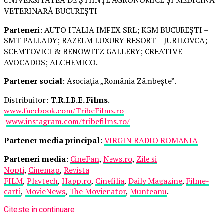
VETERINARĂ BUCUREȘTI
Parteneri
: AUTO ITALIA IMPEX SRL; KGM BUCUREȘTI –
SMT PALLADY; RAZELM LUXURY RESORT – JURILOVCA;
SCEMTOVICI & BENOWITZ GALLERY; CREATIVE
AVOCADOS; ALCHEMICO.
Partener social
: Asociația „România Zâmbește”.
Distribuitor:
T.R.I.B.E. Films
.
www.facebook.com/TribeFilms.ro
–
www.instagram.com/tribefilms.ro/
Partener media principal
:
VIRGIN RADIO ROMANIA
Parteneri media
:
CineFan
,
News.ro
,
Zile și
Nopți
,
Cinemap
,
Revista
FILM
,
Playtech
,
Happ.ro
,
Cinefilia
,
Daily Magazine
,
Filme-
carti
,
MovieNews
,
The Movienator
,
Munteanu
.
Citeste in continuare