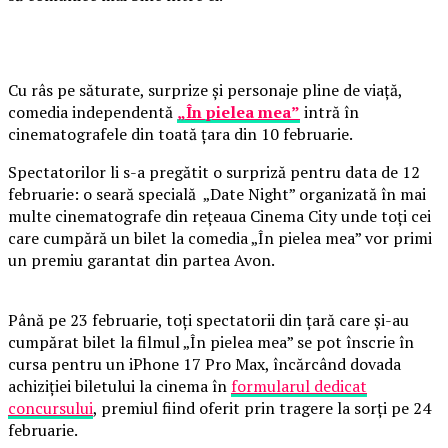
Cu râs pe săturate, surprize și personaje pline de viață,
comedia independentă
„În pielea mea”
intră în
cinematografele din toată țara din 10 februarie.
Spectatorilor li s-a pregătit o surpriză pentru data de 12
februarie: o seară specială „Date Night” organizată în mai
multe cinematografe din rețeaua Cinema City unde toți cei
care cumpără un bilet la comedia „În pielea mea” vor primi
un premiu garantat din partea Avon.
Până pe 23 februarie, toți spectatorii din țară care și-au
cumpărat bilet la filmul „În pielea mea” se pot înscrie în
cursa pentru un iPhone 17 Pro Max, încărcând dovada
achiziției biletului la cinema în
formularul dedicat
concursului
, premiul fiind oferit prin tragere la sorți pe 24
februarie.