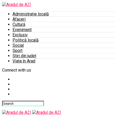
Administrație locală
Afaceri
Cultură
Eveniment
Exclusiv
Politică locală
Social
Sport
Știri din județ
Viața în Arad
Connect with us