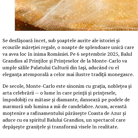
Se desfășoară încet, sub șoaptele aurite ale istoriei și
ecourile măreției regale, o noapte de splendoare unică care
va avea loc în inima României. Pe 6 septembrie 2025, Balul
Grandios al Prinților și Prințeselor de la Monte-Carlo va
umple sălile Palatului Culturii din Iași, aducând cu el
eleganța atemporală a celor mai ilustre tradiții monegasce.
De secole, Monte-Carlo este sinonim cu grația, noblețea și
arta celebrării — o lume în care prinții și prințesele,
împodobiți cu mătase și diamante, dansează pe podele de
marmură sub lumina a mii de candelabre. Acum, această
moștenire a rafinamentului părăsește Coasta de Azur și
aduce cu ea spiritul Balului Grandios, un spectacol care
depășește granițele și transformă visele în realitate.