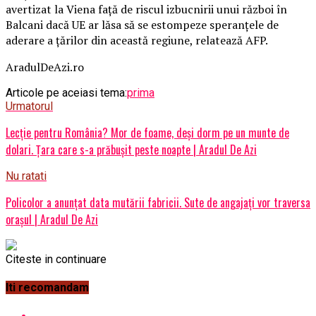
avertizat la Viena faţă de riscul izbucnirii unui război în
Balcani dacă UE ar lăsa să se estompeze speranţele de
aderare a ţărilor din această regiune, relatează AFP.
AradulDeAzi.ro
Articole pe aceiasi tema:
prima
Urmatorul
Lecție pentru România? Mor de foame, deși dorm pe un munte de
dolari. Țara care s-a prăbușit peste noapte | Aradul De Azi
Nu ratati
Policolor a anunţat data mutării fabricii. Sute de angajaţi vor traversa
oraşul | Aradul De Azi
Citeste in continuare
Iti recomandam