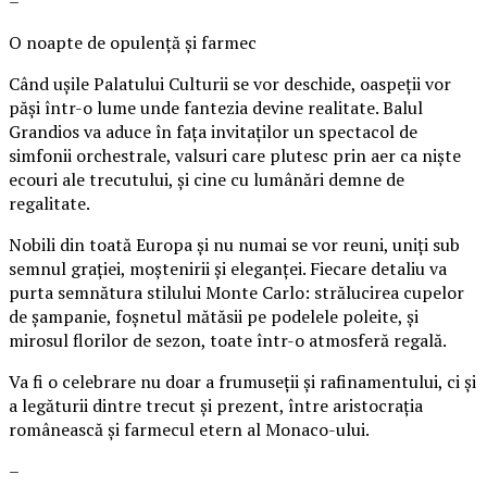
–
O noapte de opulență și farmec
Când ușile Palatului Culturii se vor deschide, oaspeții vor
păși într-o lume unde fantezia devine realitate. Balul
Grandios va aduce în fața invitaților un spectacol de
simfonii orchestrale, valsuri care plutesc prin aer ca niște
ecouri ale trecutului, și cine cu lumânări demne de
regalitate.
Nobili din toată Europa și nu numai se vor reuni, uniți sub
semnul grației, moștenirii și eleganței. Fiecare detaliu va
purta semnătura stilului Monte Carlo: strălucirea cupelor
de șampanie, foșnetul mătăsii pe podelele poleite, și
mirosul florilor de sezon, toate într-o atmosferă regală.
Va fi o celebrare nu doar a frumuseții și rafinamentului, ci și
a legăturii dintre trecut și prezent, între aristocrația
românească și farmecul etern al Monaco-ului.
–