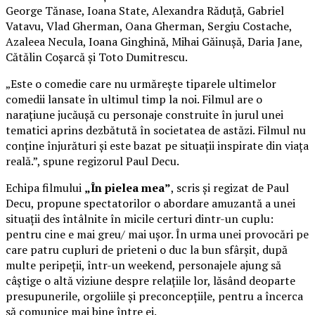
George Tănase, Ioana State, Alexandra Răduță, Gabriel
Vatavu, Vlad Gherman, Oana Gherman, Sergiu Costache,
Azaleea Necula, Ioana Ginghină, Mihai Găinușă, Daria Jane,
Cătălin Coșarcă și Toto Dumitrescu.
„Este o comedie care nu urmărește tiparele ultimelor
comedii lansate în ultimul timp la noi. Filmul are o
narațiune jucăușă cu personaje construite în jurul unei
tematici aprins dezbătută în societatea de astăzi. Filmul nu
conține înjurături și este bazat pe situații inspirate din viața
reală.”, spune regizorul Paul Decu.
Echipa filmului
„În pielea mea”
, scris și regizat de Paul
Decu, propune spectatorilor o abordare amuzantă a unei
situații des întâlnite în micile certuri dintr-un cuplu:
pentru cine e mai greu/ mai ușor. În urma unei provocări pe
care patru cupluri de prieteni o duc la bun sfârșit, după
multe peripeții, într-un weekend, personajele ajung să
câștige o altă viziune despre relațiile lor, lăsând deoparte
presupunerile, orgoliile și preconcepțiile, pentru a încerca
să comunice mai bine între ei.