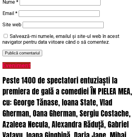
Nume
*
Email
*
Site web
Salvează-mi numele, emailul și site-ul web în acest
navigator pentru data viitoare când o să comentez.
Eveniment
Peste 1400 de spectatori entuziaști la
premiera de gală a comediei ÎN PIELEA MEA,
cu: George Tănase, Ioana State, Vlad
Gherman, Oana Gherman, Sergiu Costache,
Azaleea Necula, Alexandra Răduță, Gabriel
Vatavu, Ioana Ginghină, Daria Jane, Mihai