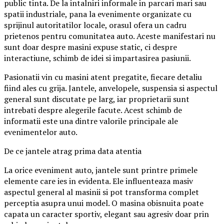
public tinta. De la intalniri informale in parcari mari sau
spatii industriale, pana la evenimente organizate cu
sprijinul autoritatilor locale, orasul ofera un cadru
prietenos pentru comunitatea auto. Aceste manifestari nu
sunt doar despre masini expuse static, ci despre
interactiune, schimb de idei si impartasirea pasiunii.
Pasionatii vin cu masini atent pregatite, fiecare detaliu
fiind ales cu grija. Jantele, anvelopele, suspensia si aspectul
general sunt discutate pe larg, iar proprietarii sunt
intrebati despre alegerile facute. Acest schimb de
informatii este una dintre valorile principale ale
evenimentelor auto.
De ce jantele atrag prima data atentia
La orice eveniment auto, jantele sunt printre primele
elemente care ies in evidenta. Ele influenteaza masiv
aspectul general al masinii si pot transforma complet
perceptia asupra unui model. O masina obisnuita poate
capata un caracter sportiv, elegant sau agresiv doar prin