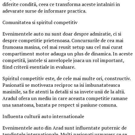
diferite conditii, ceea ce transforma aceste intalniri in
adevarate surse de informare practica.
Comunitatea si spiritul competitiv
Evenimentele auto nu sunt doar despre admiratie, ci si
despre competitie prietenoasa. Concursurile de cea mai
frumoasa masina, cel mai reusit setup sau cel mai curat
compartiment motor adauga un plus de dinamica. In aceste
competitii, jantele si anvelopele joaca un rol important,
fiind criterii esentiale in evaluare.
Spiritul competitiv este, de cele mai multe ori, constructiv.
Pasionatii se motiveaza reciproc sa isi imbunatateasca
masinile, sa fie atenti la detalii si sa invete unii de la altii.
Aradul ofera un mediu in care aceasta competitie ramane
una sanatoasa, bazata pe respect si pasiune comuna.
Influenta culturii auto internationale
Evenimentele auto din Arad sunt influentate puternic de
tendintele internationale. Multi pasionati urmaresc ce se