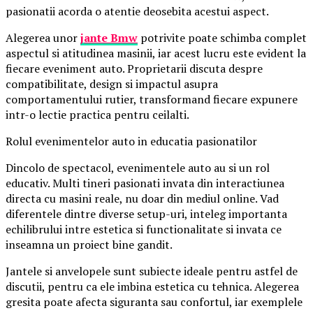
pasionatii acorda o atentie deosebita acestui aspect.
Alegerea unor
jante Bmw
potrivite poate schimba complet
aspectul si atitudinea masinii, iar acest lucru este evident la
fiecare eveniment auto. Proprietarii discuta despre
compatibilitate, design si impactul asupra
comportamentului rutier, transformand fiecare expunere
intr-o lectie practica pentru ceilalti.
Rolul evenimentelor auto in educatia pasionatilor
Dincolo de spectacol, evenimentele auto au si un rol
educativ. Multi tineri pasionati invata din interactiunea
directa cu masini reale, nu doar din mediul online. Vad
diferentele dintre diverse setup-uri, inteleg importanta
echilibrului intre estetica si functionalitate si invata ce
inseamna un proiect bine gandit.
Jantele si anvelopele sunt subiecte ideale pentru astfel de
discutii, pentru ca ele imbina estetica cu tehnica. Alegerea
gresita poate afecta siguranta sau confortul, iar exemplele