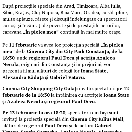
După proiecțiile speciale din Arad, Timișoara, Alba Iulia,
Sibiu, Brașov, Cluj-Napoca, Baia Mare, Oradea, cu săli pline,
multe aplauze, râsete și discuții îndelungate cu spectatorii
curioși și încântați de poveste și de prestațiile actorilor,
caravana
„În pielea mea”
continuă în mai multe orașe.
Pe
11 februarie
va avea loc proiecția specială
„În pielea
mea”
de la
Cinema City din City Park Constanța
,
de la
18:30
, unde
regizorul Paul Decu și actrița Azaleea
Necula
, originari din Constanța și împrejurimi, vor
prezenta filmul alături de colegii lor
Ioana State,
Alexandra Răduță și Gabriel Vatavu.
Cinema City Shopping City Galați
invită spectatorii
pe 12
februarie de la 18:30
la întâlnirea cu actrițele
Ioana State
și Azaleea Necula și regizorul Paul Decu.
Pe 13 februarie la ora 18:30
, spectatorii din
Iași
sunt
invitați la proiecția specială din
Cinema City Iulius Mall
,
alături de regizorul
Paul Decu
și de actorii
Gabriel
Vatavu, Sergiu Costache, Azaleea Necula, Alexandra