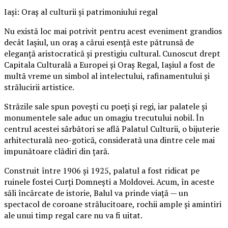
Iași: Oraș al culturii și patrimoniului regal
Nu există loc mai potrivit pentru acest eveniment grandios
decât Iașiul, un oraș a cărui esență este pătrunsă de
eleganță aristocratică și prestigiu cultural. Cunoscut drept
Capitala Culturală a Europei și Oraș Regal, Iașiul a fost de
multă vreme un simbol al intelectului, rafinamentului și
strălucirii artistice.
Străzile sale spun povești cu poeți și regi, iar palatele și
monumentele sale aduc un omagiu trecutului nobil. În
centrul acestei sărbători se află Palatul Culturii, o bijuterie
arhitecturală neo-gotică, considerată una dintre cele mai
impunătoare clădiri din țară.
Construit între 1906 și 1925, palatul a fost ridicat pe
ruinele fostei Curți Domnești a Moldovei. Acum, în aceste
săli încărcate de istorie, Balul va prinde viață — un
spectacol de coroane strălucitoare, rochii ample și amintiri
ale unui timp regal care nu va fi uitat.