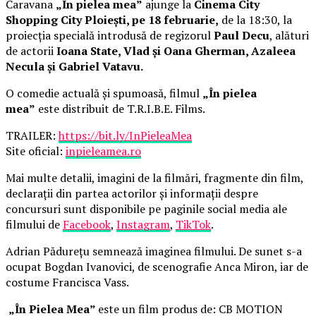
Caravana
„În pielea mea”
ajunge la
Cinema City
Shopping City Ploiești, pe 18 februarie,
de la 18:30, la
proiecția specială introdusă de regizorul
Paul Decu
, alături
de actorii
Ioana State, Vlad și Oana Gherman, Azaleea
Necula și Gabriel Vatavu.
O comedie actuală și spumoasă, filmul
„În pielea
mea”
este distribuit de T.R.I.B.E. Films.
TRAILER:
https://bit.ly/InPieleaMea
Site oficial:
inpieleamea.ro
Mai multe detalii, imagini de la filmări, fragmente din film,
declarații din partea actorilor și informații despre
concursuri sunt disponibile pe paginile social media ale
filmului de
Facebook
,
Instagram
,
TikTok
.
Adrian Pădurețu semnează imaginea filmului. De sunet s-a
ocupat Bogdan Ivanovici, de scenografie Anca Miron, iar de
costume Francisca Vass.
„În Pielea Mea”
este un film produs de: CB MOTION