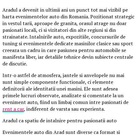
Aradul a devenit in ultimii ani un punct tot mai vizibil pe
harta evenimentelor auto din Romania. Pozitionat strategic
in vestul tarii, aproape de granita, orasul atrage nu doar
pasionati locali, ci si vizitatori din alte regiuni si din
strainatate. Intalnirile auto, expozitiile, concursurile de
tuning si evenimentele dedicate masinilor clasice sau sport
creeaza un cadru in care pasiunea pentru automobile se
manifesta liber, iar detaliile tehnice devin subiecte centrale
de discutie.
Intr-o astfel de atmosfera, jantele si anvelopele nu mai
sunt simple componente functionale, ci elemente
definitorii ale identitatii unei masini. Ele sunt adesea
primele lucruri observate, analizate si comentate la un
eveniment auto, fiind un limbaj comun intre pasionati de
rent a car
, indiferent de varsta sau experienta.
Aradul ca spatiu de intalnire pentru pasionatii auto
Evenimentele auto din Arad sunt diverse ca format si