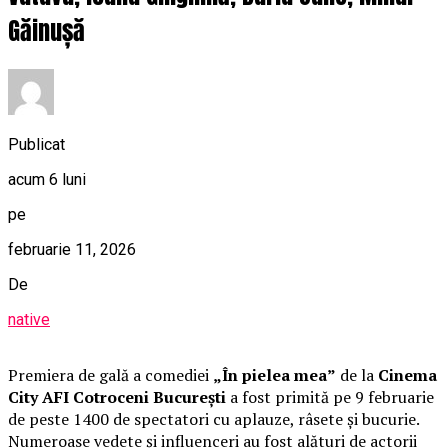
Găinușă
Publicat
acum 6 luni
pe
februarie 11, 2026
De
native
Premiera de gală a comediei
„În pielea mea”
de la
Cinema
City AFI Cotroceni București
a fost primită pe 9 februarie
de peste 1400 de spectatori cu aplauze, râsete și bucurie.
Numeroase vedete și influenceri au fost alături de actorii