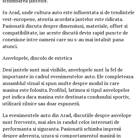
schimbarea jantelor.
In Arad, unde cultura auto este influentata si de tendintele
vest-europene, atentia acordata jantelor este ridicata.
Pasionatii discuta despre dimensiuni, materiale, offset si
compatibilitate, iar aceste discutii devin rapid puncte de
conexiune intre oameni care nu s-au mai intalnit pana
atunci.
Anvelopele, dincolo de estetica
Desi jantele sunt mai vizibile, anvelopele sunt la fel de
importante in cadrul evenimentelor auto. Ele completeaza
ansamblul vizual si spun multe despre modul in care
masina este folosita. Profilul, latimea si tipul anvelopelor
pot indica daca masina este destinata condusului sportiv,
utilizarii zilnice sau doar expunerii.
La evenimentele auto din Arad, discutiile despre anvelope
sunt frecvente, mai ales in randul celor interesati de
performanta si siguranta. Pasionatii schimba impresii
despre aderenta, uzura si comportamentul masinii in