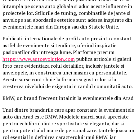
intampla pe scena auto globala si aduc aceste influente in
proiectele lor. Stilurile de tuning, combinatiile de jante si
anvelope sau abordarile estetice sunt adesea inspirate din
evenimentele mari din Europa sau din Statele Unite.
Publicatii internationale de profil auto prezinta constant
astfel de evenimente si tendinte, oferind inspiratie
pasionatilor din intreaga lume. Platforme precum
https://www.autoevolution.com
publica articole si galerii
foto care evidentiaza rolul detaliilor, inclusiv jantele si
anvelopele, in construirea unei masini cu personalitate.
Aceste surse contribuie la formarea gusturilor si la
cresterea nivelului de exigenta in randul comunitatii auto.
BMW, un brand frecvent intalnit la evenimentele din Arad
Unul dintre brandurile care apar constant la evenimentele
auto din Arad este BMW. Modelele marcii sunt apreciate
pentru echilibrul dintre sportivitate si eleganta, dar si
pentru potentialul mare de personalizare. Jantele joaca un
rol esential in definirea caracterului unui BMW, iar