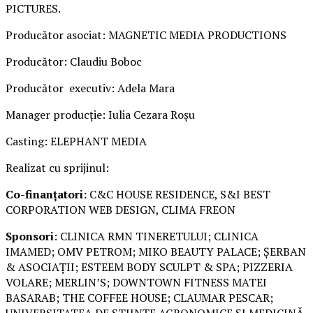
PICTURES.
Producător asociat: MAGNETIC MEDIA PRODUCTIONS
Producător: Claudiu Boboc
Producător executiv: Adela Mara
Manager producție: Iulia Cezara Roșu
Casting: ELEPHANT MEDIA
Realizat cu sprijinul:
Co-finanțatori:
C&C HOUSE RESIDENCE, S&I BEST
CORPORATION WEB DESIGN, CLIMA FREON
Sponsori
: CLINICA RMN TINERETULUI; CLINICA
IMAMED; OMV PETROM; MIKO BEAUTY PALACE; ȘERBAN
& ASOCIAȚII; ESTEEM BODY SCULPT & SPA; PIZZERIA
VOLARE; MERLIN’S; DOWNTOWN FITNESS MATEI
BASARAB; THE COFFEE HOUSE; CLAUMAR PESCAR;
UNIVERSITATEA DE ȘTIINȚE AGRONOMICE ȘI MEDICINĂ