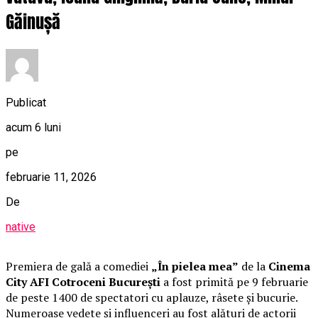
Găinușă
Publicat
acum 6 luni
pe
februarie 11, 2026
De
native
Premiera de gală a comediei
„În pielea mea”
de la
Cinema
City AFI Cotroceni București
a fost primită pe 9 februarie
de peste 1400 de spectatori cu aplauze, râsete și bucurie.
Numeroase vedete și influenceri au fost alături de actorii