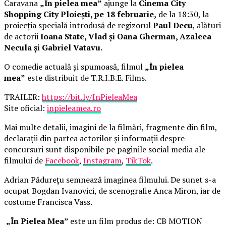
Caravana
„În pielea mea”
ajunge la
Cinema City
Shopping City Ploiești, pe 18 februarie,
de la 18:30, la
proiecția specială introdusă de regizorul
Paul Decu
, alături
de actorii
Ioana State, Vlad și Oana Gherman, Azaleea
Necula și Gabriel Vatavu.
O comedie actuală și spumoasă, filmul
„În pielea
mea”
este distribuit de T.R.I.B.E. Films.
TRAILER:
https://bit.ly/InPieleaMea
Site oficial:
inpieleamea.ro
Mai multe detalii, imagini de la filmări, fragmente din film,
declarații din partea actorilor și informații despre
concursuri sunt disponibile pe paginile social media ale
filmului de
Facebook
,
Instagram
,
TikTok
.
Adrian Pădurețu semnează imaginea filmului. De sunet s-a
ocupat Bogdan Ivanovici, de scenografie Anca Miron, iar de
costume Francisca Vass.
„În Pielea Mea”
este un film produs de: CB MOTION