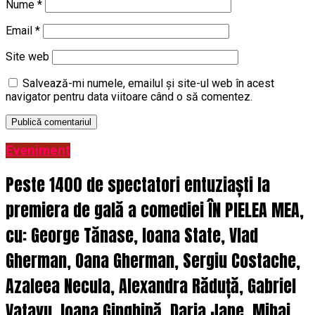
Nume
*
Email
*
Site web
Salvează-mi numele, emailul și site-ul web în acest
navigator pentru data viitoare când o să comentez.
Eveniment
Peste 1400 de spectatori entuziaști la
premiera de gală a comediei ÎN PIELEA MEA,
cu: George Tănase, Ioana State, Vlad
Gherman, Oana Gherman, Sergiu Costache,
Azaleea Necula, Alexandra Răduță, Gabriel
Vatavu, Ioana Ginghină, Daria Jane, Mihai