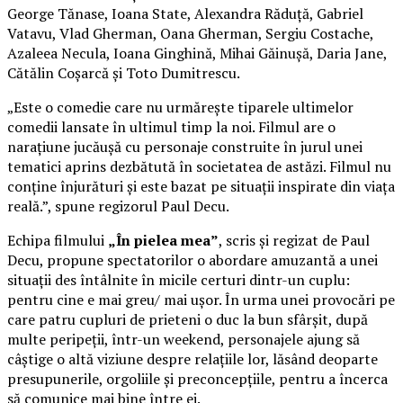
George Tănase, Ioana State, Alexandra Răduță, Gabriel
Vatavu, Vlad Gherman, Oana Gherman, Sergiu Costache,
Azaleea Necula, Ioana Ginghină, Mihai Găinușă, Daria Jane,
Cătălin Coșarcă și Toto Dumitrescu.
„Este o comedie care nu urmărește tiparele ultimelor
comedii lansate în ultimul timp la noi. Filmul are o
narațiune jucăușă cu personaje construite în jurul unei
tematici aprins dezbătută în societatea de astăzi. Filmul nu
conține înjurături și este bazat pe situații inspirate din viața
reală.”, spune regizorul Paul Decu.
Echipa filmului
„În pielea mea”
, scris și regizat de Paul
Decu, propune spectatorilor o abordare amuzantă a unei
situații des întâlnite în micile certuri dintr-un cuplu:
pentru cine e mai greu/ mai ușor. În urma unei provocări pe
care patru cupluri de prieteni o duc la bun sfârșit, după
multe peripeții, într-un weekend, personajele ajung să
câștige o altă viziune despre relațiile lor, lăsând deoparte
presupunerile, orgoliile și preconcepțiile, pentru a încerca
să comunice mai bine între ei.