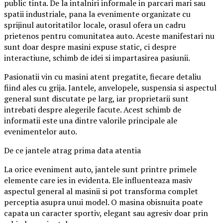
public tinta. De la intalniri informale in parcari mari sau
spatii industriale, pana la evenimente organizate cu
sprijinul autoritatilor locale, orasul ofera un cadru
prietenos pentru comunitatea auto. Aceste manifestari nu
sunt doar despre masini expuse static, ci despre
interactiune, schimb de idei si impartasirea pasiunii.
Pasionatii vin cu masini atent pregatite, fiecare detaliu
fiind ales cu grija. Jantele, anvelopele, suspensia si aspectul
general sunt discutate pe larg, iar proprietarii sunt
intrebati despre alegerile facute. Acest schimb de
informatii este una dintre valorile principale ale
evenimentelor auto.
De ce jantele atrag prima data atentia
La orice eveniment auto, jantele sunt printre primele
elemente care ies in evidenta. Ele influenteaza masiv
aspectul general al masinii si pot transforma complet
perceptia asupra unui model. O masina obisnuita poate
capata un caracter sportiv, elegant sau agresiv doar prin