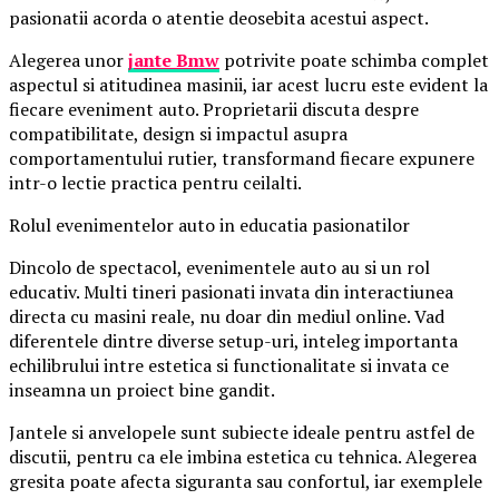
pasionatii acorda o atentie deosebita acestui aspect.
Alegerea unor
jante Bmw
potrivite poate schimba complet
aspectul si atitudinea masinii, iar acest lucru este evident la
fiecare eveniment auto. Proprietarii discuta despre
compatibilitate, design si impactul asupra
comportamentului rutier, transformand fiecare expunere
intr-o lectie practica pentru ceilalti.
Rolul evenimentelor auto in educatia pasionatilor
Dincolo de spectacol, evenimentele auto au si un rol
educativ. Multi tineri pasionati invata din interactiunea
directa cu masini reale, nu doar din mediul online. Vad
diferentele dintre diverse setup-uri, inteleg importanta
echilibrului intre estetica si functionalitate si invata ce
inseamna un proiect bine gandit.
Jantele si anvelopele sunt subiecte ideale pentru astfel de
discutii, pentru ca ele imbina estetica cu tehnica. Alegerea
gresita poate afecta siguranta sau confortul, iar exemplele