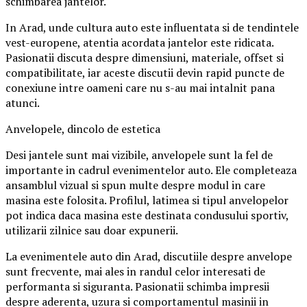
schimbarea jantelor.
In Arad, unde cultura auto este influentata si de tendintele
vest-europene, atentia acordata jantelor este ridicata.
Pasionatii discuta despre dimensiuni, materiale, offset si
compatibilitate, iar aceste discutii devin rapid puncte de
conexiune intre oameni care nu s-au mai intalnit pana
atunci.
Anvelopele, dincolo de estetica
Desi jantele sunt mai vizibile, anvelopele sunt la fel de
importante in cadrul evenimentelor auto. Ele completeaza
ansamblul vizual si spun multe despre modul in care
masina este folosita. Profilul, latimea si tipul anvelopelor
pot indica daca masina este destinata condusului sportiv,
utilizarii zilnice sau doar expunerii.
La evenimentele auto din Arad, discutiile despre anvelope
sunt frecvente, mai ales in randul celor interesati de
performanta si siguranta. Pasionatii schimba impresii
despre aderenta, uzura si comportamentul masinii in