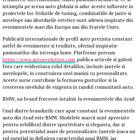
intampla pe scena auto globala si aduc aceste influente in
proiectele lor. Stilurile de tuning, combinatiile de jante si
anvelope sau abordarile estetice sunt adesea inspirate din
evenimentele mari din Europa sau din Statele Unite.
Publicatii internationale de profil auto prezinta constant
astfel de evenimente si tendinte, oferind inspiratie
pasionatilor din intreaga lume. Platforme precum
https://www.autoevolution.com
publica articole si galerii
foto care evidentiaza rolul detaliilor, inclusiv jantele si
anvelopele, in construirea unei masini cu personalitate.
Aceste surse contribuie la formarea gusturilor si la
cresterea nivelului de exigenta in randul comunitatii auto.
BMW, un brand frecvent intalnit la evenimentele din Arad
Unul dintre brandurile care apar constant la evenimentele
auto din Arad este BMW. Modelele marcii sunt apreciate
pentru echilibrul dintre sportivitate si eleganta, dar si
pentru potentialul mare de personalizare. Jantele joaca un
rol esential in definirea caracterului unui BMW, iar