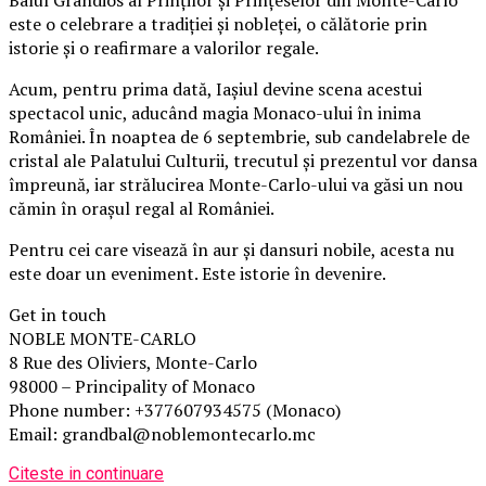
Balul Grandios al Prinților și Prințeselor din Monte-Carlo
este o celebrare a tradiției și nobleței, o călătorie prin
istorie și o reafirmare a valorilor regale.
Acum, pentru prima dată, Iașiul devine scena acestui
spectacol unic, aducând magia Monaco-ului în inima
României. În noaptea de 6 septembrie, sub candelabrele de
cristal ale Palatului Culturii, trecutul și prezentul vor dansa
împreună, iar strălucirea Monte-Carlo-ului va găsi un nou
cămin în orașul regal al României.
Pentru cei care visează în aur și dansuri nobile, acesta nu
este doar un eveniment. Este istorie în devenire.
Get in touch
NOBLE MONTE-CARLO
8 Rue des Oliviers, Monte-Carlo
98000 – Principality of Monaco
Phone number: +377607934575 (Monaco)
Email: grandbal@noblemontecarlo.mc
Citeste in continuare