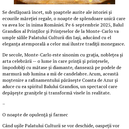
Se desfășoară încet, sub șoaptele aurite ale istoriei și
ecourile măreției regale, o noapte de splendoare unică care
va avea loc în inima României. Pe 6 septembrie 2025, Balul
Grandios al Prinților și Prințeselor de la Monte-Carlo va
umple sălile Palatului Culturii din Iași, aducând cu el
eleganța atemporală a celor mai ilustre tradiții monegasce.
De secole, Monte-Carlo este sinonim cu grația, noblețea și
arta celebrării — o lume în care prinții și prințesele,
împodobiți cu mătase și diamante, dansează pe podele de
marmură sub lumina a mii de candelabre. Acum, această
moștenire a rafinamentului părăsește Coasta de Azur și
aduce cu ea spiritul Balului Grandios, un spectacol care
depășește granițele și transformă visele în realitate.
–
O noapte de opulență și farmec
Când ușile Palatului Culturii se vor deschide, oaspeții vor