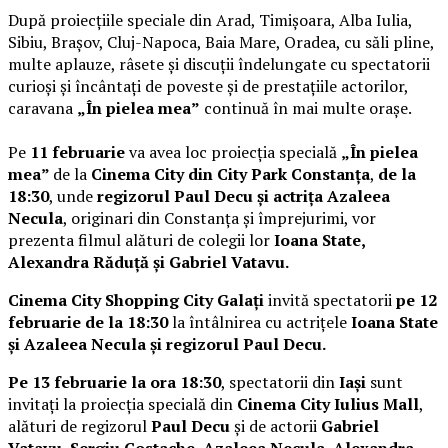
După proiecțiile speciale din Arad, Timișoara, Alba Iulia,
Sibiu, Brașov, Cluj-Napoca, Baia Mare, Oradea, cu săli pline,
multe aplauze, râsete și discuții îndelungate cu spectatorii
curioși și încântați de poveste și de prestațiile actorilor,
caravana
„În pielea mea”
continuă în mai multe orașe.
Pe
11 februarie
va avea loc proiecția specială
„În pielea
mea”
de la
Cinema City din City Park Constanța
,
de la
18:30
, unde
regizorul Paul Decu și actrița Azaleea
Necula
, originari din Constanța și împrejurimi, vor
prezenta filmul alături de colegii lor
Ioana State,
Alexandra Răduță și Gabriel Vatavu.
Cinema City Shopping City Galați
invită spectatorii
pe 12
februarie de la 18:30
la întâlnirea cu actrițele
Ioana State
și Azaleea Necula și regizorul Paul Decu.
Pe 13 februarie la ora 18:30
, spectatorii din
Iași
sunt
invitați la proiecția specială din
Cinema City Iulius Mall
,
alături de regizorul
Paul Decu
și de actorii
Gabriel
Vatavu, Sergiu Costache, Azaleea Necula, Alexandra