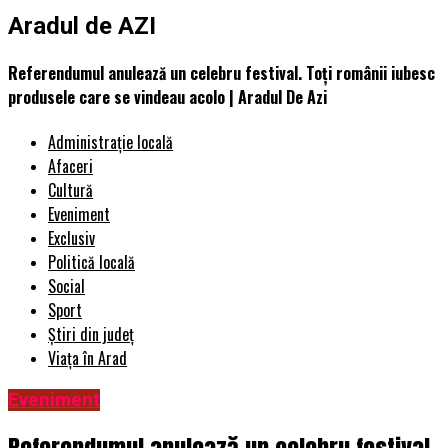
Aradul de AZI
Referendumul anulează un celebru festival. Toți românii iubesc
produsele care se vindeau acolo | Aradul De Azi
Administrație locală
Afaceri
Cultură
Eveniment
Exclusiv
Politică locală
Social
Sport
Știri din județ
Viața în Arad
Eveniment