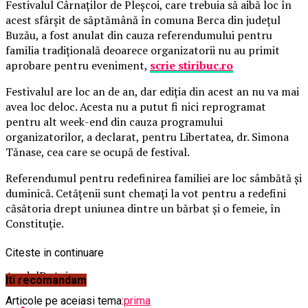
Festivalul Cârnaţilor de Pleşcoi, care trebuia să aibă loc în
acest sfârşit de săptămână în comuna Berca din judeţul
Buzău, a fost anulat din cauza referendumului pentru
familia tradiţională deoarece organizatorii nu au primit
aprobare pentru eveniment,
scrie stiribuc.ro
Festivalul are loc an de an, dar ediţia din acest an nu va mai
avea loc deloc.
Acesta nu a putut fi nici reprogramat
pentru alt week-end din cauza programului
organizatorilor, a declarat, pentru Libertatea, dr. Simona
Tănase, cea care se ocupă de festival.
Referendumul pentru redefinirea familiei are loc sâmbătă şi
duminică. Cetăţenii sunt chemaţi la vot pentru a redefini
căsătoria drept uniunea dintre un bărbat şi o femeie, în
Constituţie.
Citeste in continuare
AradulDeAzi.ro
Iti recomandam
Articole pe aceiasi tema:
prima