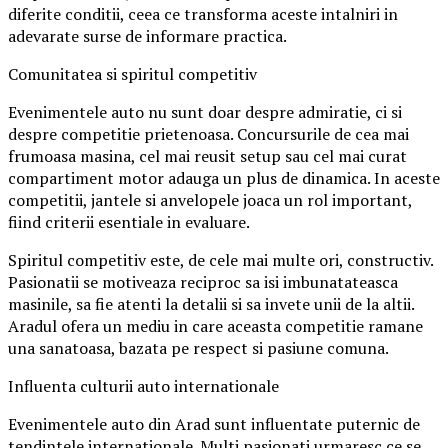
diferite conditii, ceea ce transforma aceste intalniri in
adevarate surse de informare practica.
Comunitatea si spiritul competitiv
Evenimentele auto nu sunt doar despre admiratie, ci si
despre competitie prietenoasa. Concursurile de cea mai
frumoasa masina, cel mai reusit setup sau cel mai curat
compartiment motor adauga un plus de dinamica. In aceste
competitii, jantele si anvelopele joaca un rol important,
fiind criterii esentiale in evaluare.
Spiritul competitiv este, de cele mai multe ori, constructiv.
Pasionatii se motiveaza reciproc sa isi imbunatateasca
masinile, sa fie atenti la detalii si sa invete unii de la altii.
Aradul ofera un mediu in care aceasta competitie ramane
una sanatoasa, bazata pe respect si pasiune comuna.
Influenta culturii auto internationale
Evenimentele auto din Arad sunt influentate puternic de
tendintele internationale. Multi pasionati urmaresc ce se