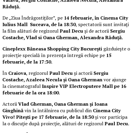
Răduță.
De „Ziua Îndrăgostiților”, pe
14 februarie, în Cinema City
Iulius Mall Suceava, de la 18:30
, spectatorii sunt invitați
la film alături de regizorul
Paul Decu
și de actorii
Sergiu
Costache, Vlad si Oana Gherman, Alexandra Răduță.
Cineplexx Băneasa Shopping City București
găzduiește o
proiecție specială în prezența întregii echipe pe
15
februarie, de la 17:30.
În
Craiova
, regizorul
Paul Decu
și actorii
Sergiu
Costache, Azaleea Necula și Oana Gherman
vor ajunge
la cinematograful
Inspire VIP Electroputere Mall pe 16
februarie de la ora 18:00
.
Actorii
Vlad Gherman, Oana Gherman și Ioana
Ginghină
vin la întâlnirea cu publicul din
Cinema City
Vivo! Pitești pe 17 februarie, de la 18:30
și vor participa
la o discuție după proiecție, alături de regizorul
Paul Decu.