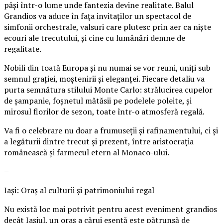
păși într-o lume unde fantezia devine realitate. Balul
Grandios va aduce în fața invitaților un spectacol de
simfonii orchestrale, valsuri care plutesc prin aer ca niște
ecouri ale trecutului, și cine cu lumânări demne de
regalitate.
Nobili din toată Europa și nu numai se vor reuni, uniți sub
semnul grației, moștenirii și eleganței. Fiecare detaliu va
purta semnătura stilului Monte Carlo: strălucirea cupelor
de șampanie, foșnetul mătăsii pe podelele poleite, și
mirosul florilor de sezon, toate într-o atmosferă regală.
Va fi o celebrare nu doar a frumuseții și rafinamentului, ci și
a legăturii dintre trecut și prezent, între aristocrația
românească și farmecul etern al Monaco-ului.
–
Iași: Oraș al culturii și patrimoniului regal
Nu există loc mai potrivit pentru acest eveniment grandios
decât Iașiul, un oraș a cărui esență este pătrunsă de