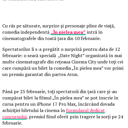
Cu râs pe săturate, surprize și personaje pline de viață,
comedia independentă
„În pielea mea”
intră în
cinematografele din toată țara din 10 februarie.
Spectatorilor li s-a pregătit o surpriză pentru data de 12
februarie: o seară specială „Date Night” organizată în mai
multe cinematografe din rețeaua Cinema City unde toți cei
care cumpără un bilet la comedia „În pielea mea” vor primi
un premiu garantat din partea Avon.
Până pe 23 februarie, toți spectatorii din țară care și-au
cumpărat bilet la filmul „În pielea mea” se pot înscrie în
cursa pentru un iPhone 17 Pro Max, încărcând dovada
achiziției biletului la cinema în
formularul dedicat
concursului
, premiul fiind oferit prin tragere la sorți pe 24
februarie.