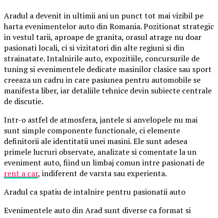
Aradul a devenit in ultimii ani un punct tot mai vizibil pe
harta evenimentelor auto din Romania. Pozitionat strategic
in vestul tarii, aproape de granita, orasul atrage nu doar
pasionati locali, ci si vizitatori din alte regiuni si din
strainatate. Intalnirile auto, expozitiile, concursurile de
tuning si evenimentele dedicate masinilor clasice sau sport
creeaza un cadru in care pasiunea pentru automobile se
manifesta liber, iar detaliile tehnice devin subiecte centrale
de discutie.
Intr-o astfel de atmosfera, jantele si anvelopele nu mai
sunt simple componente functionale, ci elemente
definitorii ale identitatii unei masini. Ele sunt adesea
primele lucruri observate, analizate si comentate la un
eveniment auto, fiind un limbaj comun intre pasionati de
rent a car
, indiferent de varsta sau experienta.
Aradul ca spatiu de intalnire pentru pasionatii auto
Evenimentele auto din Arad sunt diverse ca format si