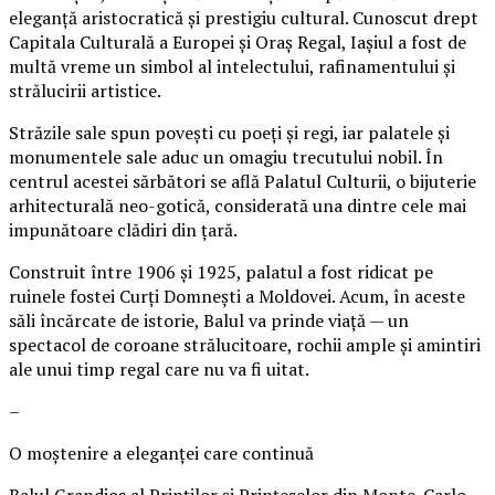
eleganță aristocratică și prestigiu cultural. Cunoscut drept
Capitala Culturală a Europei și Oraș Regal, Iașiul a fost de
multă vreme un simbol al intelectului, rafinamentului și
strălucirii artistice.
Străzile sale spun povești cu poeți și regi, iar palatele și
monumentele sale aduc un omagiu trecutului nobil. În
centrul acestei sărbători se află Palatul Culturii, o bijuterie
arhitecturală neo-gotică, considerată una dintre cele mai
impunătoare clădiri din țară.
Construit între 1906 și 1925, palatul a fost ridicat pe
ruinele fostei Curți Domnești a Moldovei. Acum, în aceste
săli încărcate de istorie, Balul va prinde viață — un
spectacol de coroane strălucitoare, rochii ample și amintiri
ale unui timp regal care nu va fi uitat.
–
O moștenire a eleganței care continuă