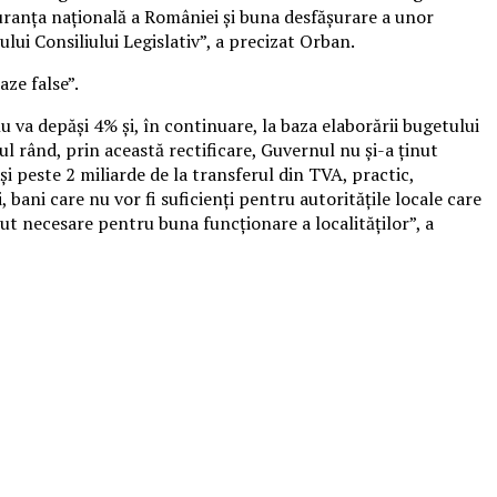
guranţa naţională a României şi buna desfăşurare a unor
lui Consiliului Legislativ”, a precizat Orban.
aze false”.
u va depăşi 4% şi, în continuare, la baza elaborării bugetului
ul rând, prin această rectificare, Guvernul nu şi-a ţinut
 şi peste 2 miliarde de la transferul din TVA, practic,
 bani care nu vor fi suficienţi pentru autorităţile locale care
lut necesare pentru buna funcţionare a localităţilor”, a