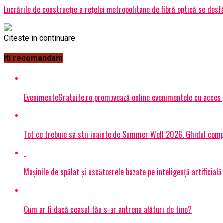
Lucrările de construcție a rețelei metropolitane de fibră optică se desf
Citeste in continuare
Iti recomandam
EvenimenteGratuite.ro promovează online evenimentele cu acces
Tot ce trebuie sa stii inainte de Summer Well 2026. Ghidul compl
Mașinile de spălat și uscătoarele bazate pe inteligență artificială
Cum ar fi dacă ceasul tău s-ar antrena alături de tine?