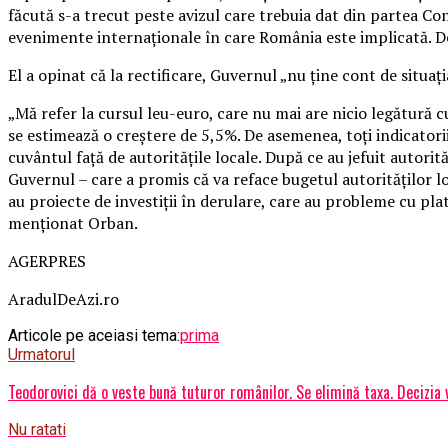
făcută s-a trecut peste avizul care trebuia dat din partea Co
evenimente internaţionale în care România este implicată. De 
El a opinat că la rectificare, Guvernul „nu ţine cont de situaţ
„Mă refer la cursul leu-euro, care nu mai are nicio legătură c
se estimează o creştere de 5,5%. De asemenea, toţi indicatorii 
cuvântul faţă de autorităţile locale. După ce au jefuit autorit
Guvernul – care a promis că va reface bugetul autorităţilor loc
au proiecte de investiţii în derulare, care au probleme cu pla
menţionat Orban.
AGERPRES
AradulDeAzi.ro
Articole pe aceiasi tema:
prima
Urmatorul
Teodorovici dă o veste bună tuturor românilor. Se elimină taxa. Decizia va
Nu ratati