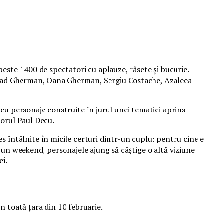
peste 1400 de spectatori cu aplauze, râsete și bucurie.
 Vlad Gherman, Oana Gherman, Sergiu Costache, Azaleea
cu personaje construite în jurul unei tematici aprins
izorul Paul Decu.
es întâlnite în micile certuri dintr-un cuplu: pentru cine e
r-un weekend, personajele ajung să câștige o altă viziune
ei.
n toată țara din 10 februarie.