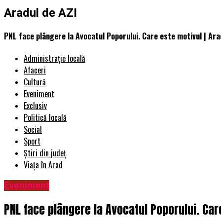
Aradul de AZI
PNL face plângere la Avocatul Poporului. Care este motivul | Ara
Administrație locală
Afaceri
Cultură
Eveniment
Exclusiv
Politică locală
Social
Sport
Știri din județ
Viața în Arad
Eveniment
PNL face plângere la Avocatul Poporului. Care