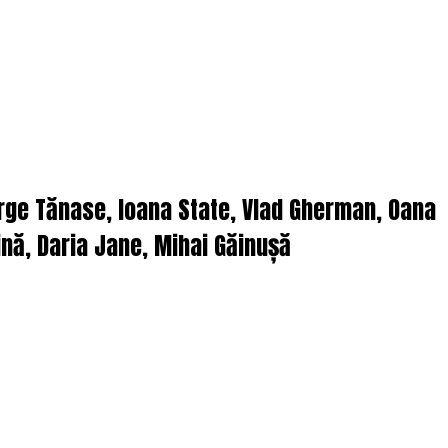
orge Tănase, Ioana State, Vlad Gherman, Oana
nă, Daria Jane, Mihai Găinușă