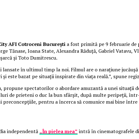
ity AFI Cotroceni București
a fost primită pe 9 februarie de 
George Tănase, Ioana State, Alexandra Răduță, Gabriel Vatavu,
oșarcă și Toto Dumitrescu.
lansate în ultimul timp la noi. Filmul are o narațiune jucăușă 
 și este bazat pe situații inspirate din viața reală.”, spune reg
cu, propune spectatorilor o abordare amuzantă a unei situații d
uri de prieteni o duc la bun sfârșit, după multe peripeții, înt
 și preconcepțiile, pentru a încerca să comunice mai bine între 
media independentă
„În pielea mea”
intră în cinematografele di