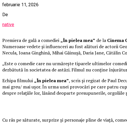
februarie 11, 2026
De
native
Premiera de gală a comediei
„În pielea mea”
de la
Cinema C
Numeroase vedete și influenceri au fost alături de actorii 
Necula, Ioana Ginghină, Mihai Găinușă, Daria Jane, Cătălin C
„Este o comedie care nu urmărește tiparele ultimelor comedii 
dezbătută în societatea de astăzi. Filmul nu conține înjurături
Echipa filmului
„În pielea mea”
, scris și regizat de Paul De
mai greu/ mai ușor. În urma unei provocări pe care patru cupl
despre relațiile lor, lăsând deoparte presupunerile, orgoliile
Cu râs pe săturate, surprize și personaje pline de viață, co