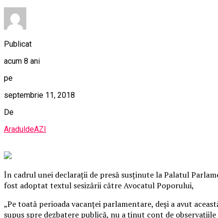
Publicat
acum 8 ani
pe
septembrie 11, 2018
De
AraduldeAZI
În cadrul unei declaraţii de presă susţinute la Palatul Parlam
fost adoptat textul sesizării către Avocatul Poporului,
„Pe toată perioada vacanţei parlamentare, deşi a avut aceast
supus spre dezbatere publică, nu a ţinut cont de observaţiile 