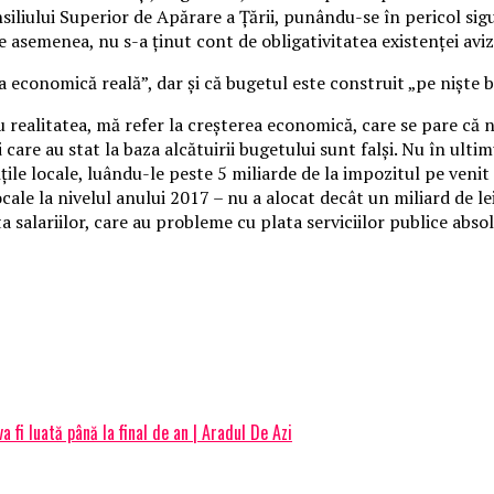
nsiliului Superior de Apărare a Ţării, punându-se în pericol si
asemenea, nu s-a ţinut cont de obligativitatea existenţei avizu
ia economică reală”, dar şi că bugetul este construit „pe nişte b
u realitatea, mă refer la creşterea economică, care se pare că n
care au stat la baza alcătuirii bugetului sunt falşi. Nu în ultim
ăţile locale, luându-le peste 5 miliarde de la impozitul pe venit
ale la nivelul anului 2017 – nu a alocat decât un miliard de lei,
ta salariilor, care au probleme cu plata serviciilor publice abso
 fi luată până la final de an | Aradul De Azi