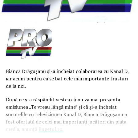
Bianca Drăguşanu şi-a încheiat colaborarea cu Kanal D,
iar acum pentru ea se bat cele mai importante trusturi
de la noi.
După ce s-a răspândit vestea că nu va mai prezenta
emisiunea „Te vreau lângă mine” şi că şi-a încheiat
socotelile cu televiziunea Kanal D, Bianca Drăguşanu a
fost ofertată de celei mai importanţi jucători din piaţa
media, anunţă
Bugetul.ro.