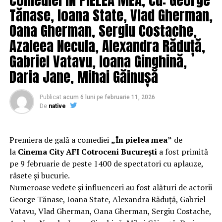
Tănase, Ioana State, Vlad Gherman,
Oana Gherman, Sergiu Costache,
Azaleea Necula, Alexandra Răduță,
Gabriel Vatavu, Ioana Ginghină,
Daria Jane, Mihai Găinușă
Publicat
acum 6 luni
pe
februarie 11, 2026
De
native
Premiera de gală a comediei
„În pielea mea”
de
la
Cinema City AFI Cotroceni București
a fost primită
pe 9 februarie de peste 1400 de spectatori cu aplauze,
râsete și bucurie.
Numeroase vedete și influenceri au fost alături de actorii
George Tănase, Ioana State, Alexandra Răduță, Gabriel
Vatavu, Vlad Gherman, Oana Gherman, Sergiu Costache,