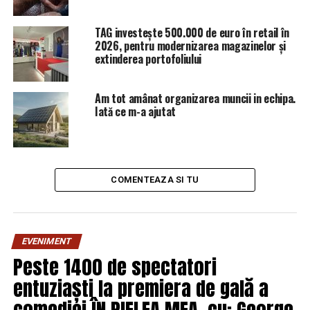
AradulDeAzi.ro
TAG investește 500.000 de euro în retail în
2026, pentru modernizarea magazinelor și
ARTICOLE PE ACEIASI TEMA:
PRIMA
extinderea portofoliului
URMATORUL
Statul dă ajutoare pentru a accelera rulajul
corporațiilor | Aradul De Azi
Am tot amânat organizarea muncii in echipa.
Iată ce m-a ajutat
NU RATATI
Își va da demisia liderul PSD? | Aradul De Azi
COMENTEAZA SI TU
EVENIMENT
Peste 1400 de spectatori
entuziaști la premiera de gală a
comediei ÎN PIELEA MEA, cu: George