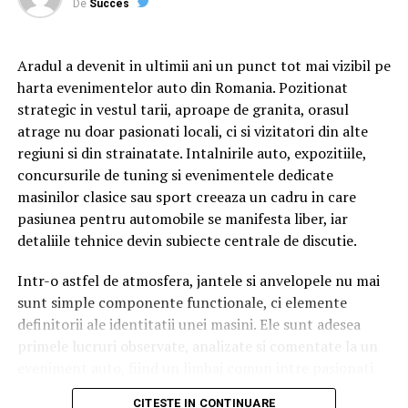
între ei.
De
Succes
Aradul a devenit in ultimii ani un punct tot mai vizibil pe
Cu râs pe săturate, surprize și personaje pline de viață,
harta evenimentelor auto din Romania. Pozitionat
comedia independentă
„În pielea mea”
intră în
strategic in vestul tarii, aproape de granita, orasul
cinematografele din toată țara din 10 februarie.
atrage nu doar pasionati locali, ci si vizitatori din alte
regiuni si din strainatate. Intalnirile auto, expozitiile,
Spectatorilor li s-a pregătit o surpriză pentru data de
concursurile de tuning si evenimentele dedicate
12 februarie: o seară specială „Date Night” organizată în
masinilor clasice sau sport creeaza un cadru in care
mai multe cinematografe din rețeaua Cinema City unde
pasiunea pentru automobile se manifesta liber, iar
toți cei care cumpără un bilet la comedia „În pielea mea”
detaliile tehnice devin subiecte centrale de discutie.
vor primi un premiu garantat din partea Avon.
Intr-o astfel de atmosfera, jantele si anvelopele nu mai
sunt simple componente functionale, ci elemente
Până pe 23 februarie, toți spectatorii din țară care și-au
definitorii ale identitatii unei masini. Ele sunt adesea
cumpărat bilet la filmul „În pielea mea” se pot înscrie în
primele lucruri observate, analizate si comentate la un
cursa pentru un iPhone 17 Pro Max, încărcând dovada
eveniment auto, fiind un limbaj comun intre pasionati
achiziției biletului la cinema în
formularul dedicat
de
rent a car
, indiferent de varsta sau experienta.
concursului
, premiul fiind oferit prin tragere la sorți pe
CITESTE IN CONTINUARE