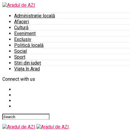
Administrație locală
Afaceri
Cultură
Eveniment
Exclusiv
Politică locală
Social
Sport
Știri din județ
Viața în Arad
Connect with us