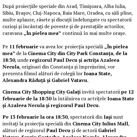
După proiecțiile speciale din Arad, Timișoara, Alba Iulia,
Sibiu, Brașov, Cluj-Napoca, Baia Mare, Oradea, cu săli pline,
multe aplauze, râsete și discuții îndelungate cu spectatorii
curioși și încântați de poveste și de prestațiile actorilor,
caravana
„În pielea mea”
continuă în mai multe orașe.
Pe
11 februarie
va avea loc proiecția specială
„În pielea
mea”
de la
Cinema City din City Park Constanța
,
de la
18:30
, unde
regizorul Paul Decu și actrița Azaleea
Necula
, originari din Constanța și împrejurimi, vor
prezenta filmul alături de colegii lor
Ioana State,
Alexandra Răduță și Gabriel Vatavu.
Cinema City Shopping City Galați
invită spectatorii
pe 12
februarie de la 18:30
la întâlnirea cu actrițele
Ioana State
și Azaleea Necula și regizorul Paul Decu.
Pe 13 februarie la ora 18:30
, spectatorii din
Iași
sunt
invitați la proiecția specială din
Cinema City Iulius Mall
,
alături de regizorul
Paul Decu
și de actorii
Gabriel
Vatavu, Sergiu Costache, Azaleea Necula, Alexandra