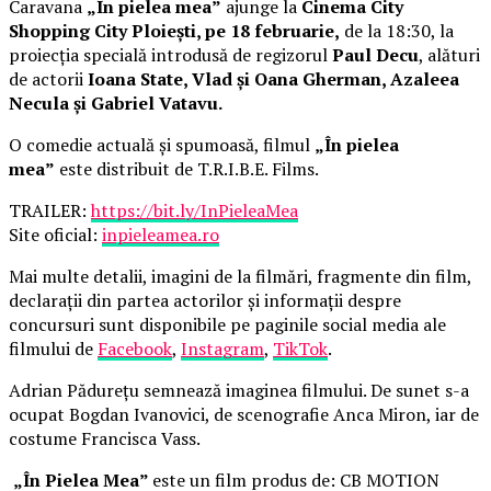
Caravana
„În pielea mea”
ajunge la
Cinema City
Shopping City Ploiești, pe 18 februarie,
de la 18:30, la
proiecția specială introdusă de regizorul
Paul Decu
, alături
de actorii
Ioana State, Vlad și Oana Gherman, Azaleea
Necula și Gabriel Vatavu.
O comedie actuală și spumoasă, filmul
„În pielea
mea”
este distribuit de T.R.I.B.E. Films.
TRAILER:
https://bit.ly/InPieleaMea
Site oficial:
inpieleamea.ro
Mai multe detalii, imagini de la filmări, fragmente din film,
declarații din partea actorilor și informații despre
concursuri sunt disponibile pe paginile social media ale
filmului de
Facebook
,
Instagram
,
TikTok
.
Adrian Pădurețu semnează imaginea filmului. De sunet s-a
ocupat Bogdan Ivanovici, de scenografie Anca Miron, iar de
costume Francisca Vass.
„În Pielea Mea”
este un film produs de: CB MOTION