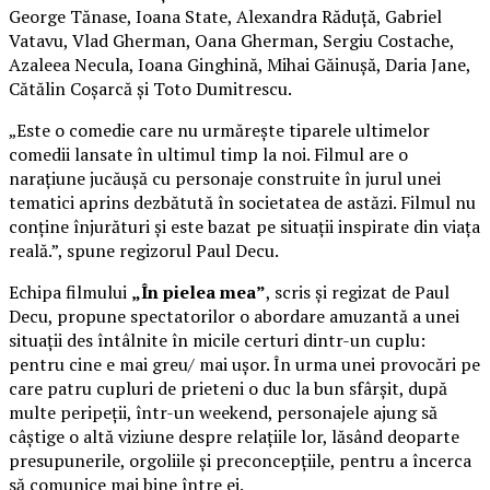
George Tănase, Ioana State, Alexandra Răduță, Gabriel
Vatavu, Vlad Gherman, Oana Gherman, Sergiu Costache,
Azaleea Necula, Ioana Ginghină, Mihai Găinușă, Daria Jane,
Cătălin Coșarcă și Toto Dumitrescu.
„Este o comedie care nu urmărește tiparele ultimelor
comedii lansate în ultimul timp la noi. Filmul are o
narațiune jucăușă cu personaje construite în jurul unei
tematici aprins dezbătută în societatea de astăzi. Filmul nu
conține înjurături și este bazat pe situații inspirate din viața
reală.”, spune regizorul Paul Decu.
Echipa filmului
„În pielea mea”
, scris și regizat de Paul
Decu, propune spectatorilor o abordare amuzantă a unei
situații des întâlnite în micile certuri dintr-un cuplu:
pentru cine e mai greu/ mai ușor. În urma unei provocări pe
care patru cupluri de prieteni o duc la bun sfârșit, după
multe peripeții, într-un weekend, personajele ajung să
câștige o altă viziune despre relațiile lor, lăsând deoparte
presupunerile, orgoliile și preconcepțiile, pentru a încerca
să comunice mai bine între ei.