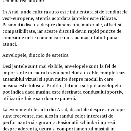
schimbarea jantelor.
In Arad, unde cultura auto este influentata si de tendintele
vest-europene, atentia acordata jantelor este ridicata.
Pasionatii discuta despre dimensiuni, materiale, offset si
compatibilitate, iar aceste discutii devin rapid puncte de
conexiune intre oameni care nu s-au mai intalnit pana
atunci.
Anvelopele, dincolo de estetica
Desi jantele sunt mai vizibile, anvelopele sunt la fel de
importante in cadrul evenimentelor auto. Ele completeaza
ansamblul vizual si spun multe despre modul in care
masina este folosita. Profilul, latimea si tipul anvelopelor
pot indica daca masina este destinata condusului sportiv,
utilizarii zilnice sau doar expunerii.
La evenimentele auto din Arad, discutiile despre anvelope
sunt frecvente, mai ales in randul celor interesati de
performanta si siguranta. Pasionatii schimba impresii
despre aderenta, uzura si comportamentul masinii in