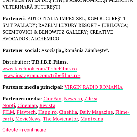
VETERINARĂ BUCUREȘTI
Parteneri
: AUTO ITALIA IMPEX SRL; KGM BUCUREȘTI –
SMT PALLADY; RAZELM LUXURY RESORT – JURILOVCA;
SCEMTOVICI & BENOWITZ GALLERY; CREATIVE
AVOCADOS; ALCHEMICO.
Partener social
: Asociația „România Zâmbește”.
Distribuitor:
T.R.I.B.E. Films
.
www.facebook.com/TribeFilms.ro
–
www.instagram.com/tribefilms.ro/
Partener media principal
:
VIRGIN RADIO ROMANIA
Parteneri media
:
CineFan
,
News.ro
,
Zile și
Nopți
,
Cinemap
,
Revista
FILM
,
Playtech
,
Happ.ro
,
Cinefilia
,
Daily Magazine
,
Filme-
carti
,
MovieNews
,
The Movienator
,
Munteanu
.
Citeste in continuare