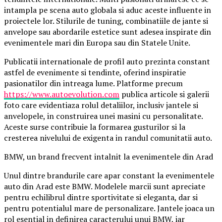
intampla pe scena auto globala si aduc aceste influente in
proiectele lor. Stilurile de tuning, combinatiile de jante si
anvelope sau abordarile estetice sunt adesea inspirate din
evenimentele mari din Europa sau din Statele Unite.
Publicatii internationale de profil auto prezinta constant
astfel de evenimente si tendinte, oferind inspiratie
pasionatilor din intreaga lume. Platforme precum
https://www.autoevolution.com
publica articole si galerii
foto care evidentiaza rolul detaliilor, inclusiv jantele si
anvelopele, in construirea unei masini cu personalitate.
Aceste surse contribuie la formarea gusturilor si la
cresterea nivelului de exigenta in randul comunitatii auto.
BMW, un brand frecvent intalnit la evenimentele din Arad
Unul dintre brandurile care apar constant la evenimentele
auto din Arad este BMW. Modelele marcii sunt apreciate
pentru echilibrul dintre sportivitate si eleganta, dar si
pentru potentialul mare de personalizare. Jantele joaca un
rol esential in definirea caracterului unui BMW, iar