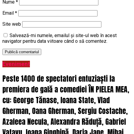
Nume
*
Email
*
Site web
Salvează-mi numele, emailul și site-ul web în acest
navigator pentru data viitoare când o să comentez.
Eveniment
Peste 1400 de spectatori entuziaști la
premiera de gală a comediei ÎN PIELEA MEA,
cu: George Tănase, Ioana State, Vlad
Gherman, Oana Gherman, Sergiu Costache,
Azaleea Necula, Alexandra Răduță, Gabriel
Vatavu, Ioana Ginghină, Daria Jane, Mihai