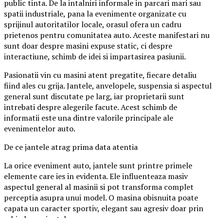
public tinta. De la intalniri informale in parcari mari sau
spatii industriale, pana la evenimente organizate cu
sprijinul autoritatilor locale, orasul ofera un cadru
prietenos pentru comunitatea auto. Aceste manifestari nu
sunt doar despre masini expuse static, ci despre
interactiune, schimb de idei si impartasirea pasiunii.
Pasionatii vin cu masini atent pregatite, fiecare detaliu
fiind ales cu grija. Jantele, anvelopele, suspensia si aspectul
general sunt discutate pe larg, iar proprietarii sunt
intrebati despre alegerile facute. Acest schimb de
informatii este una dintre valorile principale ale
evenimentelor auto.
De ce jantele atrag prima data atentia
La orice eveniment auto, jantele sunt printre primele
elemente care ies in evidenta. Ele influenteaza masiv
aspectul general al masinii si pot transforma complet
perceptia asupra unui model. O masina obisnuita poate
capata un caracter sportiv, elegant sau agresiv doar prin