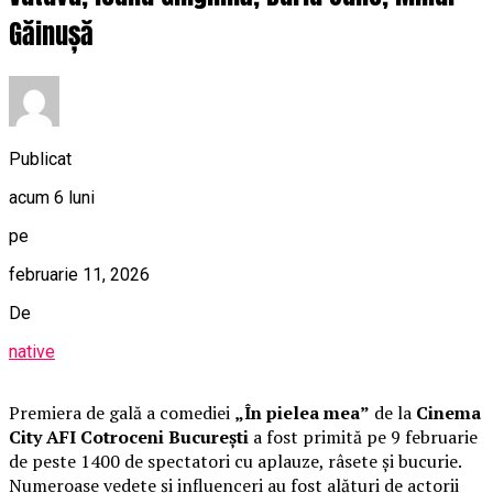
Găinușă
Publicat
acum 6 luni
pe
februarie 11, 2026
De
native
Premiera de gală a comediei
„În pielea mea”
de la
Cinema
City AFI Cotroceni București
a fost primită pe 9 februarie
de peste 1400 de spectatori cu aplauze, râsete și bucurie.
Numeroase vedete și influenceri au fost alături de actorii