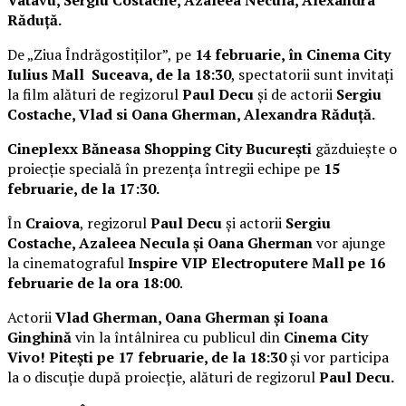
Răduță.
De „Ziua Îndrăgostiților”, pe
14 februarie, în Cinema City
Iulius Mall Suceava, de la 18:30
, spectatorii sunt invitați
la film alături de regizorul
Paul Decu
și de actorii
Sergiu
Costache, Vlad si Oana Gherman, Alexandra Răduță.
Cineplexx Băneasa Shopping City București
găzduiește o
proiecție specială în prezența întregii echipe pe
15
februarie, de la 17:30.
În
Craiova
, regizorul
Paul Decu
și actorii
Sergiu
Costache, Azaleea Necula și Oana Gherman
vor ajunge
la cinematograful
Inspire VIP Electroputere Mall pe 16
februarie de la ora 18:00
.
Actorii
Vlad Gherman, Oana Gherman și Ioana
Ginghină
vin la întâlnirea cu publicul din
Cinema City
Vivo! Pitești pe 17 februarie, de la 18:30
și vor participa
la o discuție după proiecție, alături de regizorul
Paul Decu.