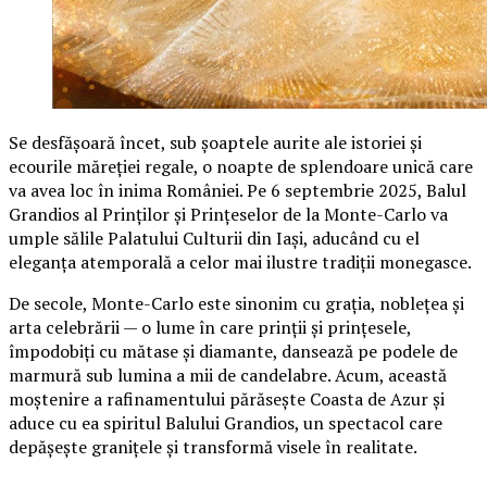
Se desfășoară încet, sub șoaptele aurite ale istoriei și
ecourile măreției regale, o noapte de splendoare unică care
va avea loc în inima României. Pe 6 septembrie 2025, Balul
Grandios al Prinților și Prințeselor de la Monte-Carlo va
umple sălile Palatului Culturii din Iași, aducând cu el
eleganța atemporală a celor mai ilustre tradiții monegasce.
De secole, Monte-Carlo este sinonim cu grația, noblețea și
arta celebrării — o lume în care prinții și prințesele,
împodobiți cu mătase și diamante, dansează pe podele de
marmură sub lumina a mii de candelabre. Acum, această
moștenire a rafinamentului părăsește Coasta de Azur și
aduce cu ea spiritul Balului Grandios, un spectacol care
depășește granițele și transformă visele în realitate.