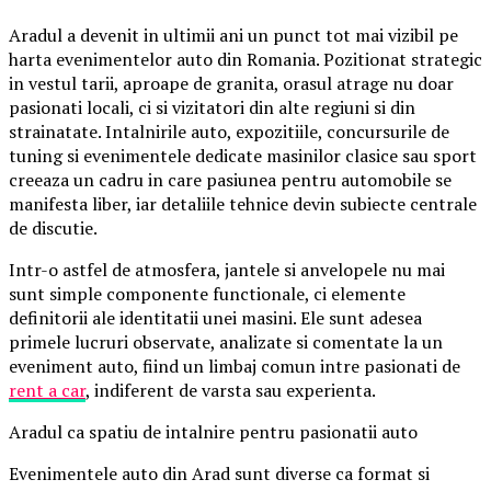
Aradul a devenit in ultimii ani un punct tot mai vizibil pe
harta evenimentelor auto din Romania. Pozitionat strategic
in vestul tarii, aproape de granita, orasul atrage nu doar
pasionati locali, ci si vizitatori din alte regiuni si din
strainatate. Intalnirile auto, expozitiile, concursurile de
tuning si evenimentele dedicate masinilor clasice sau sport
creeaza un cadru in care pasiunea pentru automobile se
manifesta liber, iar detaliile tehnice devin subiecte centrale
de discutie.
Intr-o astfel de atmosfera, jantele si anvelopele nu mai
sunt simple componente functionale, ci elemente
definitorii ale identitatii unei masini. Ele sunt adesea
primele lucruri observate, analizate si comentate la un
eveniment auto, fiind un limbaj comun intre pasionati de
rent a car
, indiferent de varsta sau experienta.
Aradul ca spatiu de intalnire pentru pasionatii auto
Evenimentele auto din Arad sunt diverse ca format si