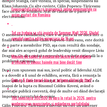
dinspre Stânga, care vizează, în special, suspendarea lui
Klaus Iohannis. Cu alte cuvinte, Călin Popescu-Tăriceanu
EvenimenteGratuite.ro promovează online evenimentele cu
face un joc de echilibru. Atât de căutat de o parte a
acces gratuit din România
electoratului.
Tot ce trebuie sa stii inainte de Summer Well 2026. Ghidul
O asemenea candidatură, care s-ar putea să ne ducă într-o
complet pentru editia aniversara de 15 ani
finală Klaus Iohannis-Călin Popescu-Tăriceanu, este dorită
de o parte a membrilor PSD, aşa cum rezultă din sondaje,
dar mai ales acoperă golul de leadership venit dinspre Liviu
Dragnea. Cu alte cuvinte reprezintă o soluţie raţională la o
Mașinile de spălat și uscătoarele bazate pe inteligență
problemă spinoasă.
artificială îți cunosc hainele mai bine decât tine
După cum spuneam mai sus, jocul politic al liderului ALDE
s-a dovedit a fi unul de echilibru, acesta, fără a renunţa la
Cum ar fi dacă ceasul tău s-ar antrena alături de tine?
principiile pe care le-a enunţat în permanenţă, fără a da
înapoi de la lupta cu Binomul Coldea-Kovesi, având o
prestaţie publică coerentă, deşi de multe ori dând declaraţii
împotriva curentului de opinie.
TAG investește 500.000 de euro în retail în 2026, pentru
modernizarea magazinelor și extinderea portofoliului
Călin Popescu-Tăriceanu a dovedit nu este un partener