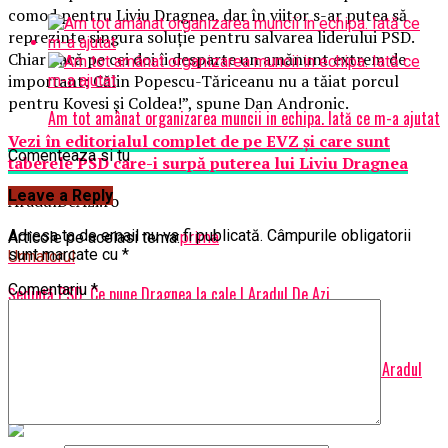
comod pentru Liviu Dragnea, dar în viitor s-ar putea să
reprezinte singura soluţie pentru salvarea liderului PSD.
Chiar dacă pe cei doi îi desparte un amănunt extrem de
important: Călin Popescu-Tăriceanu nu a tăiat porcul
pentru Kovesi şi Coldea!”, spune Dan Andronic.
Am tot amânat organizarea muncii in echipa. Iată ce m-a ajutat
Vezi în editorialul complet de pe EVZ şi care sunt
Comenteaza si tu
taberele PSD care-i surpă puterea lui Liviu Dragnea
Leave a Reply
AradulDeAzi.ro
Adresa ta de email nu va fi publicată.
Câmpurile obligatorii
Articole pe aceiasi tema:
prima
sunt marcate cu
*
Urmatorul
Comentariu
*
Ședință PSD. Ce pune Dragnea la cale | Aradul De Azi
Nu ratati
Cum să alegi un router Wi-Fi care să te protejeze de spioni | Aradul
De Azi