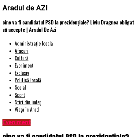
Aradul de AZI
cine va fi candidatul PSD la prezidențiale? Liviu Dragnea obligat
să accepte | Aradul De Azi
Administrație locală
Afaceri
Cultură
Eveniment
Exclusiv
Politică locală
Social
Sport
Știri din județ
Viața în Arad
Eveniment