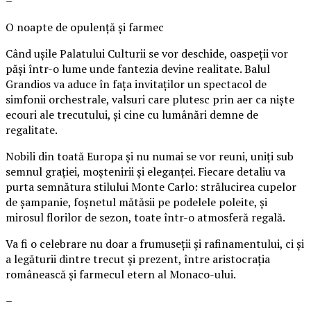
–
O noapte de opulență și farmec
Când ușile Palatului Culturii se vor deschide, oaspeții vor
păși într-o lume unde fantezia devine realitate. Balul
Grandios va aduce în fața invitaților un spectacol de
simfonii orchestrale, valsuri care plutesc prin aer ca niște
ecouri ale trecutului, și cine cu lumânări demne de
regalitate.
Nobili din toată Europa și nu numai se vor reuni, uniți sub
semnul grației, moștenirii și eleganței. Fiecare detaliu va
purta semnătura stilului Monte Carlo: strălucirea cupelor
de șampanie, foșnetul mătăsii pe podelele poleite, și
mirosul florilor de sezon, toate într-o atmosferă regală.
Va fi o celebrare nu doar a frumuseții și rafinamentului, ci și
a legăturii dintre trecut și prezent, între aristocrația
românească și farmecul etern al Monaco-ului.
–