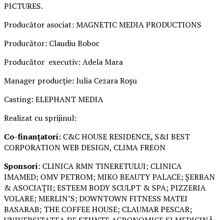
PICTURES.
Producător asociat: MAGNETIC MEDIA PRODUCTIONS
Producător: Claudiu Boboc
Producător executiv: Adela Mara
Manager producție: Iulia Cezara Roșu
Casting: ELEPHANT MEDIA
Realizat cu sprijinul:
Co-finanțatori:
C&C HOUSE RESIDENCE, S&I BEST
CORPORATION WEB DESIGN, CLIMA FREON
Sponsori
: CLINICA RMN TINERETULUI; CLINICA
IMAMED; OMV PETROM; MIKO BEAUTY PALACE; ȘERBAN
& ASOCIAȚII; ESTEEM BODY SCULPT & SPA; PIZZERIA
VOLARE; MERLIN’S; DOWNTOWN FITNESS MATEI
BASARAB; THE COFFEE HOUSE; CLAUMAR PESCAR;
UNIVERSITATEA DE ȘTIINȚE AGRONOMICE ȘI MEDICINĂ