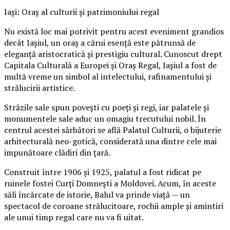
Iași: Oraș al culturii și patrimoniului regal
Nu există loc mai potrivit pentru acest eveniment grandios
decât Iașiul, un oraș a cărui esență este pătrunsă de
eleganță aristocratică și prestigiu cultural. Cunoscut drept
Capitala Culturală a Europei și Oraș Regal, Iașiul a fost de
multă vreme un simbol al intelectului, rafinamentului și
strălucirii artistice.
Străzile sale spun povești cu poeți și regi, iar palatele și
monumentele sale aduc un omagiu trecutului nobil. În
centrul acestei sărbători se află Palatul Culturii, o bijuterie
arhitecturală neo-gotică, considerată una dintre cele mai
impunătoare clădiri din țară.
Construit între 1906 și 1925, palatul a fost ridicat pe
ruinele fostei Curți Domnești a Moldovei. Acum, în aceste
săli încărcate de istorie, Balul va prinde viață — un
spectacol de coroane strălucitoare, rochii ample și amintiri
ale unui timp regal care nu va fi uitat.