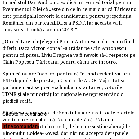
Jurnalistul Dan Andronic explică într-un editorial pentru
Evenimentul Zilei că „este din ce în ce mai clar că Tăriceanu
este principalul favorit la candidatura pentru preşedinţia
României, din partea ALDE şi a PSDȚ. Iar aceasta va fi
„mişcarea-bombă a anului 2018!”.
„O reeditare a înţelegerii Ponta-Antonescu, dar cu un final
diferit. Dacă Victor Ponta l-a trădat pe Crin Antonescu
pentru că putea, Liviu Dragnea va fi nevoit să-l respecte pe
Călin Popescu-Tăriceanu pentru că nu are încotro.
Spun că nu are încotro, pentru că în mod evident viitorul
PSD depinde de prestaţia şi voturile ALDE. Majoritatea
parlamentară se poate schimba instantaneu, voturile
UDMR şi ale minorităţilor naţionale nereprezentând o
piedică reală.
Până acum, preşedintele Senatului a refuzat toate ofertele
Citeste in continuare
venite din zona liberală. Nu consideră că PNL mai
reprezintă Dreapta în condiţiile în care susţine aberaţiile
Iti recomandam
Binomului Coldea-Kovesi, dar nici nu acceptă derapajele