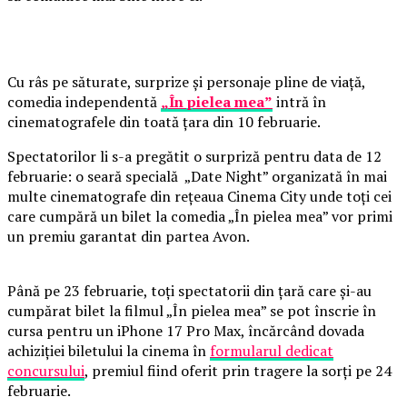
Cu râs pe săturate, surprize și personaje pline de viață,
comedia independentă
„În pielea mea”
intră în
cinematografele din toată țara din 10 februarie.
Spectatorilor li s-a pregătit o surpriză pentru data de 12
februarie: o seară specială „Date Night” organizată în mai
multe cinematografe din rețeaua Cinema City unde toți cei
care cumpără un bilet la comedia „În pielea mea” vor primi
un premiu garantat din partea Avon.
Până pe 23 februarie, toți spectatorii din țară care și-au
cumpărat bilet la filmul „În pielea mea” se pot înscrie în
cursa pentru un iPhone 17 Pro Max, încărcând dovada
achiziției biletului la cinema în
formularul dedicat
concursului
, premiul fiind oferit prin tragere la sorți pe 24
februarie.