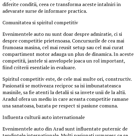
diferite conditii, ceea ce transforma aceste intalniri in
adevarate surse de informare practica.
Comunitatea si spiritul competitiv
Evenimentele auto nu sunt doar despre admiratie, ci si
despre competitie prietenoasa. Concursurile de cea mai
frumoasa masina, cel mai reusit setup sau cel mai curat
compartiment motor adauga un plus de dinamica. In aceste
competitii, jantele si anvelopele joaca un rol important,
fiind criterii esentiale in evaluare.
Spiritul competitiv este, de cele mai multe ori, constructiv.
Pasionatii se motiveaza reciproc sa isi imbunatateasca
masinile, sa fie atenti la detalii si sa invete unii de la altii.
Aradul ofera un mediu in care aceasta competitie ramane
una sanatoasa, bazata pe respect si pasiune comuna.
Influenta culturii auto internationale
Evenimentele auto din Arad sunt influentate puternic de
tendintele internationale. Multi pasionati urmaresc ce se