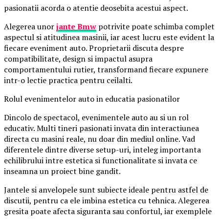
pasionatii acorda o atentie deosebita acestui aspect.
Alegerea unor
jante Bmw
potrivite poate schimba complet
aspectul si atitudinea masinii, iar acest lucru este evident la
fiecare eveniment auto. Proprietarii discuta despre
compatibilitate, design si impactul asupra
comportamentului rutier, transformand fiecare expunere
intr-o lectie practica pentru ceilalti.
Rolul evenimentelor auto in educatia pasionatilor
Dincolo de spectacol, evenimentele auto au si un rol
educativ. Multi tineri pasionati invata din interactiunea
directa cu masini reale, nu doar din mediul online. Vad
diferentele dintre diverse setup-uri, inteleg importanta
echilibrului intre estetica si functionalitate si invata ce
inseamna un proiect bine gandit.
Jantele si anvelopele sunt subiecte ideale pentru astfel de
discutii, pentru ca ele imbina estetica cu tehnica. Alegerea
gresita poate afecta siguranta sau confortul, iar exemplele