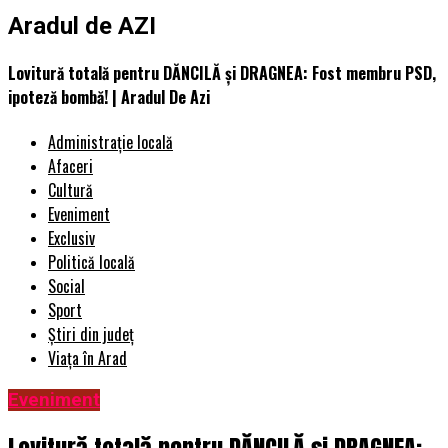
Aradul de AZI
Lovitură totală pentru DĂNCILĂ și DRAGNEA: Fost membru PSD,
ipoteză bombă! | Aradul De Azi
Administrație locală
Afaceri
Cultură
Eveniment
Exclusiv
Politică locală
Social
Sport
Știri din județ
Viața în Arad
Eveniment