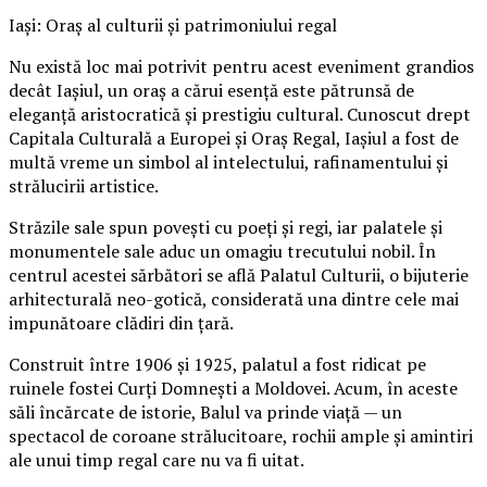
Iași: Oraș al culturii și patrimoniului regal
Nu există loc mai potrivit pentru acest eveniment grandios
decât Iașiul, un oraș a cărui esență este pătrunsă de
eleganță aristocratică și prestigiu cultural. Cunoscut drept
Capitala Culturală a Europei și Oraș Regal, Iașiul a fost de
multă vreme un simbol al intelectului, rafinamentului și
strălucirii artistice.
Străzile sale spun povești cu poeți și regi, iar palatele și
monumentele sale aduc un omagiu trecutului nobil. În
centrul acestei sărbători se află Palatul Culturii, o bijuterie
arhitecturală neo-gotică, considerată una dintre cele mai
impunătoare clădiri din țară.
Construit între 1906 și 1925, palatul a fost ridicat pe
ruinele fostei Curți Domnești a Moldovei. Acum, în aceste
săli încărcate de istorie, Balul va prinde viață — un
spectacol de coroane strălucitoare, rochii ample și amintiri
ale unui timp regal care nu va fi uitat.