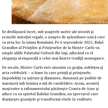
Se desfășoară încet, sub șoaptele aurite ale istoriei și
ecourile măreției regale, o noapte de splendoare unică care
va avea loc în inima României. Pe 6 septembrie 2025, Balul
Grandios al Prinților și Prințeselor de la Monte-Carlo va
umple sălile Palatului Culturii din Iași, aducând cu el
eleganța atemporală a celor mai ilustre tradiții monegasce.
De secole, Monte-Carlo este sinonim cu grația, noblețea și
arta celebrării — o lume în care prinții și prințesele,
împodobiți cu mătase și diamante, dansează pe podele de
marmură sub lumina a mii de candelabre. Acum, această
moștenire a rafinamentului părăsește Coasta de Azur și
aduce cu ea spiritul Balului Grandios, un spectacol care
depășește granițele și transformă visele în realitate.