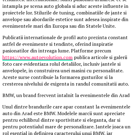
intampla pe scena auto globala si aduc aceste influente in
proiectele lor. Stilurile de tuning, combinatiile de jante si
anvelope sau abordarile estetice sunt adesea inspirate din
evenimentele mari din Europa sau din Statele Unite.
Publicatii internationale de profil auto prezinta constant
astfel de evenimente si tendinte, oferind inspiratie
pasionatilor din intreaga lume. Platforme precum
https://www.autoevolution.com
publica articole si galerii
foto care evidentiaza rolul detaliilor, inclusiv jantele si
anvelopele, in construirea unei masini cu personalitate.
Aceste surse contribuie la formarea gusturilor si la
cresterea nivelului de exigenta in randul comunitatii auto.
BMW, un brand frecvent intalnit la evenimentele din Arad
Unul dintre brandurile care apar constant la evenimentele
auto din Arad este BMW. Modelele marcii sunt apreciate
pentru echilibrul dintre sportivitate si eleganta, dar si
pentru potentialul mare de personalizare. Jantele joaca un
rol esential in definirea caracterului unui BMW, iar