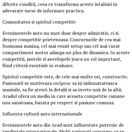
diferite conditii, ceea ce transforma aceste intalniri in
adevarate surse de informare practica.
Comunitatea si spiritul competitiv
Evenimentele auto nu sunt doar despre admiratie, ci si
despre competitie prietenoasa. Concursurile de cea mai
frumoasa masina, cel mai reusit setup sau cel mai curat
compartiment motor adauga un plus de dinamica. In aceste
competitii, jantele si anvelopele joaca un rol important,
fiind criterii esentiale in evaluare.
Spiritul competitiv este, de cele mai multe ori, constructiv.
Pasionatii se motiveaza reciproc sa isi imbunatateasca
masinile, sa fie atenti la detalii si sa invete unii de la altii.
Aradul ofera un mediu in care aceasta competitie ramane
una sanatoasa, bazata pe respect si pasiune comuna.
Influenta culturii auto internationale
Evenimentele auto din Arad sunt influentate puternic de
tendintele internationale. Multi pasionati urmaresc ce se