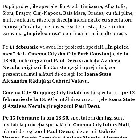
După proiecțiile speciale din Arad, Timișoara, Alba Iulia,
Sibiu, Brașov, Cluj-Napoca, Baia Mare, Oradea, cu săli pline,
multe aplauze, râsete și discuții îndelungate cu spectatorii
curioși și încântați de poveste și de prestațiile actorilor,
caravana
„În pielea mea”
continuă în mai multe orașe.
Pe
11 februarie
va avea loc proiecția specială
„În pielea
mea”
de la
Cinema City din City Park Constanța
,
de la
18:30
, unde
regizorul Paul Decu și actrița Azaleea
Necula
, originari din Constanța și împrejurimi, vor
prezenta filmul alături de colegii lor
Ioana State,
Alexandra Răduță și Gabriel Vatavu.
Cinema City Shopping City Galați
invită spectatorii
pe 12
februarie de la 18:30
la întâlnirea cu actrițele
Ioana State
și Azaleea Necula și regizorul Paul Decu.
Pe 13 februarie la ora 18:30
, spectatorii din
Iași
sunt
invitați la proiecția specială din
Cinema City Iulius Mall
,
alături de regizorul
Paul Decu
și de actorii
Gabriel
Vatavu, Sergiu Costache, Azaleea Necula, Alexandra