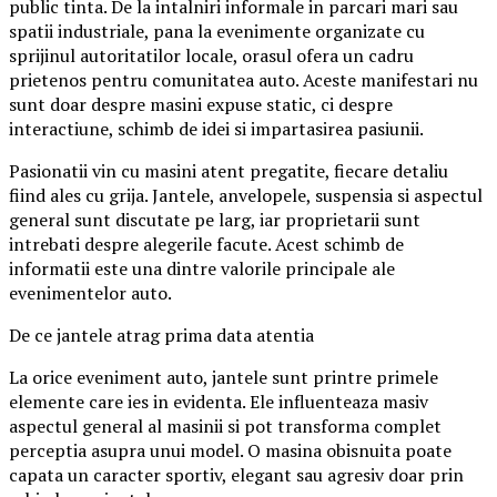
public tinta. De la intalniri informale in parcari mari sau
spatii industriale, pana la evenimente organizate cu
sprijinul autoritatilor locale, orasul ofera un cadru
prietenos pentru comunitatea auto. Aceste manifestari nu
sunt doar despre masini expuse static, ci despre
interactiune, schimb de idei si impartasirea pasiunii.
Pasionatii vin cu masini atent pregatite, fiecare detaliu
fiind ales cu grija. Jantele, anvelopele, suspensia si aspectul
general sunt discutate pe larg, iar proprietarii sunt
intrebati despre alegerile facute. Acest schimb de
informatii este una dintre valorile principale ale
evenimentelor auto.
De ce jantele atrag prima data atentia
La orice eveniment auto, jantele sunt printre primele
elemente care ies in evidenta. Ele influenteaza masiv
aspectul general al masinii si pot transforma complet
perceptia asupra unui model. O masina obisnuita poate
capata un caracter sportiv, elegant sau agresiv doar prin