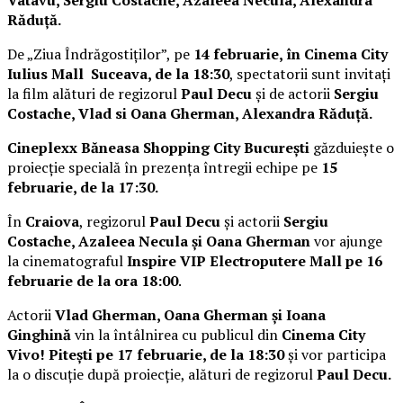
Răduță.
De „Ziua Îndrăgostiților”, pe
14 februarie, în Cinema City
Iulius Mall Suceava, de la 18:30
, spectatorii sunt invitați
la film alături de regizorul
Paul Decu
și de actorii
Sergiu
Costache, Vlad si Oana Gherman, Alexandra Răduță.
Cineplexx Băneasa Shopping City București
găzduiește o
proiecție specială în prezența întregii echipe pe
15
februarie, de la 17:30.
În
Craiova
, regizorul
Paul Decu
și actorii
Sergiu
Costache, Azaleea Necula și Oana Gherman
vor ajunge
la cinematograful
Inspire VIP Electroputere Mall pe 16
februarie de la ora 18:00
.
Actorii
Vlad Gherman, Oana Gherman și Ioana
Ginghină
vin la întâlnirea cu publicul din
Cinema City
Vivo! Pitești pe 17 februarie, de la 18:30
și vor participa
la o discuție după proiecție, alături de regizorul
Paul Decu.