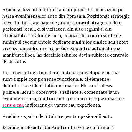
Aradul a devenit in ultimii ani un punct tot mai vizibil pe
harta evenimentelor auto din Romania. Pozitionat strategic
in vestul tarii, aproape de granita, orasul atrage nu doar
pasionati locali, ci si vizitatori din alte regiuni si din
strainatate. Intalnirile auto, expozitiile, concursurile de
tuning si evenimentele dedicate masinilor clasice sau sport
creeaza un cadru in care pasiunea pentru automobile se
manifesta liber, iar detaliile tehnice devin subiecte centrale
de discutie.
Intr-o astfel de atmosfera, jantele si anvelopele nu mai
sunt simple componente functionale, ci elemente
definitorii ale identitatii unei masini. Ele sunt adesea
primele lucruri observate, analizate si comentate la un
eveniment auto, fiind un limbaj comun intre pasionati de
rent a car
, indiferent de varsta sau experienta.
Aradul ca spatiu de intalnire pentru pasionatii auto
Evenimentele auto din Arad sunt diverse ca format si