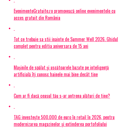
EvenimenteGratuite.ro promovează online evenimentele cu
acces gratuit din România
Tot ce trebuie sa stii inainte de Summer Well 2026. Ghidul
complet pentru editia aniversara de 15 ani
Mașinile de spălat și uscătoarele bazate pe inteligență
artificială îți cunosc hainele mai bine decât tine
Cum ar fi dacă ceasul tău s-ar antrena alături de tine?
TAG investește 500.000 de euro în retail în 2026, pentru
modernizarea magazinelor și extinderea portofoliului