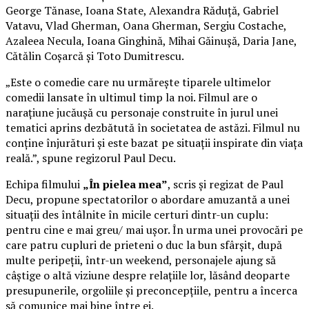
George Tănase, Ioana State, Alexandra Răduță, Gabriel
Vatavu, Vlad Gherman, Oana Gherman, Sergiu Costache,
Azaleea Necula, Ioana Ginghină, Mihai Găinușă, Daria Jane,
Cătălin Coșarcă și Toto Dumitrescu.
„Este o comedie care nu urmărește tiparele ultimelor
comedii lansate în ultimul timp la noi. Filmul are o
narațiune jucăușă cu personaje construite în jurul unei
tematici aprins dezbătută în societatea de astăzi. Filmul nu
conține înjurături și este bazat pe situații inspirate din viața
reală.”, spune regizorul Paul Decu.
Echipa filmului
„În pielea mea”
, scris și regizat de Paul
Decu, propune spectatorilor o abordare amuzantă a unei
situații des întâlnite în micile certuri dintr-un cuplu:
pentru cine e mai greu/ mai ușor. În urma unei provocări pe
care patru cupluri de prieteni o duc la bun sfârșit, după
multe peripeții, într-un weekend, personajele ajung să
câștige o altă viziune despre relațiile lor, lăsând deoparte
presupunerile, orgoliile și preconcepțiile, pentru a încerca
să comunice mai bine între ei.