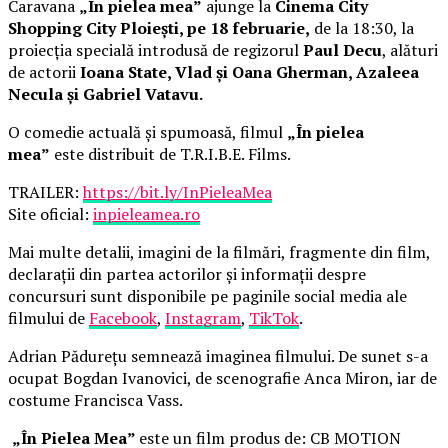
Caravana
„În pielea mea”
ajunge la
Cinema City
Shopping City Ploiești, pe 18 februarie,
de la 18:30, la
proiecția specială introdusă de regizorul
Paul Decu
, alături
de actorii
Ioana State, Vlad și Oana Gherman, Azaleea
Necula și Gabriel Vatavu.
O comedie actuală și spumoasă, filmul
„În pielea
mea”
este distribuit de T.R.I.B.E. Films.
TRAILER:
https://bit.ly/InPieleaMea
Site oficial:
inpieleamea.ro
Mai multe detalii, imagini de la filmări, fragmente din film,
declarații din partea actorilor și informații despre
concursuri sunt disponibile pe paginile social media ale
filmului de
Facebook
,
Instagram
,
TikTok
.
Adrian Pădurețu semnează imaginea filmului. De sunet s-a
ocupat Bogdan Ivanovici, de scenografie Anca Miron, iar de
costume Francisca Vass.
„În Pielea Mea”
este un film produs de: CB MOTION