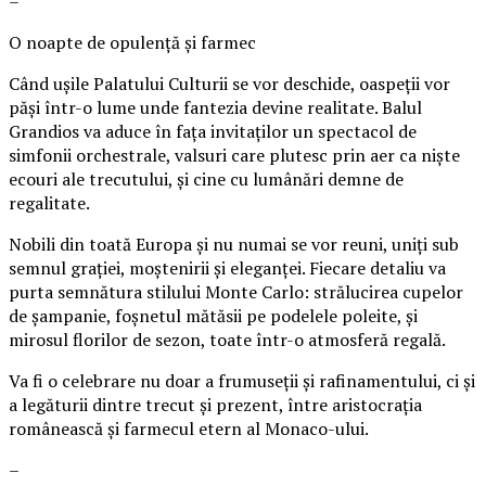
–
O noapte de opulență și farmec
Când ușile Palatului Culturii se vor deschide, oaspeții vor
păși într-o lume unde fantezia devine realitate. Balul
Grandios va aduce în fața invitaților un spectacol de
simfonii orchestrale, valsuri care plutesc prin aer ca niște
ecouri ale trecutului, și cine cu lumânări demne de
regalitate.
Nobili din toată Europa și nu numai se vor reuni, uniți sub
semnul grației, moștenirii și eleganței. Fiecare detaliu va
purta semnătura stilului Monte Carlo: strălucirea cupelor
de șampanie, foșnetul mătăsii pe podelele poleite, și
mirosul florilor de sezon, toate într-o atmosferă regală.
Va fi o celebrare nu doar a frumuseții și rafinamentului, ci și
a legăturii dintre trecut și prezent, între aristocrația
românească și farmecul etern al Monaco-ului.
–