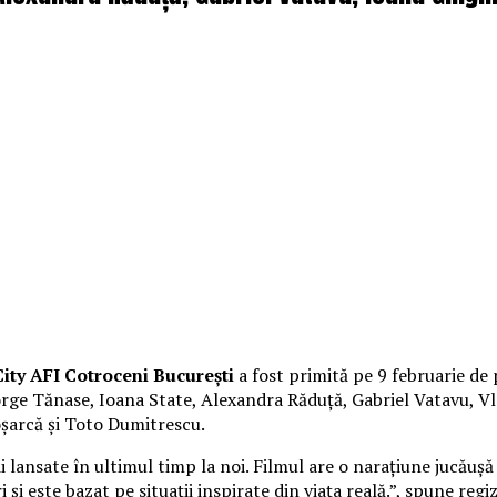
ity AFI Cotroceni București
a fost primită pe 9 februarie de 
George Tănase, Ioana State, Alexandra Răduță, Gabriel Vatavu,
oșarcă și Toto Dumitrescu.
lansate în ultimul timp la noi. Filmul are o narațiune jucăușă 
 și este bazat pe situații inspirate din viața reală.”, spune reg