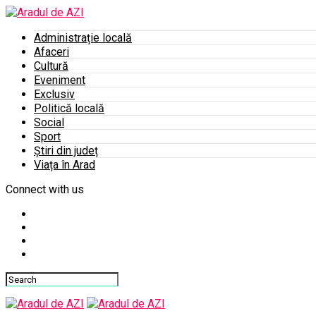
Administrație locală
Afaceri
Cultură
Eveniment
Exclusiv
Politică locală
Social
Sport
Știri din județ
Viața în Arad
Connect with us