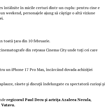
es întâlnite în micile certuri dintr-un cuplu: pentru cine e
r-un weekend, personajele ajung să câștige o altă viziune
ei.
n toată țara din 10 februarie.
 cinematografe din rețeaua Cinema City unde toți cei care
entru un iPhone 17 Pro Max, încărcând dovada achiziției
plauze, râsete și discuții îndelungate cu spectatorii curioși și
unde
regizorul Paul Decu și actrița Azaleea Necula
,
l Vatavu.