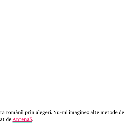
ură românii prin alegeri. Nu-mi imaginez alte metode de
tat de
Antena3
.