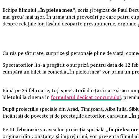
Echipa filmului
„În pielea mea”
, scris și regizat de Paul De
mai greu/ mai ușor. În urma unei provocări pe care patru cupl
despre relațiile lor, lăsând deoparte presupunerile, orgoliile
Cu râs pe săturate, surprize și personaje pline de viață, co
Spectatorilor li s-a pregătit o surpriză pentru data de 12 fe
cumpără un bilet la comedia „În pielea mea” vor primi un pr
Până pe 23 februarie, toți spectatorii din țară care și-au cum
biletului la cinema în
formularul dedicat concursului
, premiu
După proiecțiile speciale din Arad, Timișoara, Alba Iulia, Sibi
încântați de poveste și de prestațiile actorilor, caravana
„În 
Pe
11 februarie
va avea loc proiecția specială
„În pielea m
originari din Constanța și împrejurimi, vor prezenta filmul al