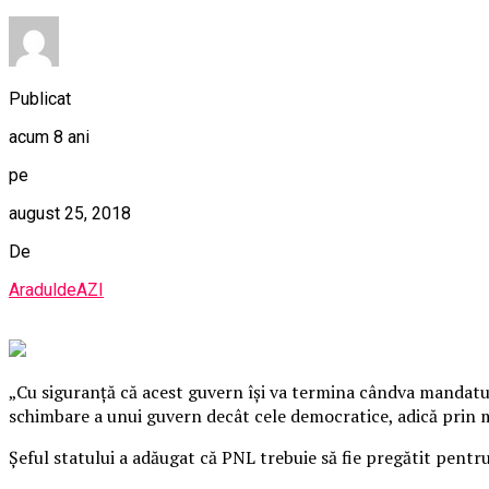
Publicat
acum 8 ani
pe
august 25, 2018
De
AraduldeAZI
„Cu siguranţă că acest guvern îşi va termina cândva mandatul
schimbare a unui guvern decât cele democratice, adică prin m
Șeful statului a adăugat că PNL trebuie să fie pregătit pentr