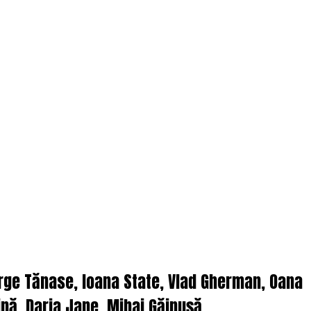
orge Tănase, Ioana State, Vlad Gherman, Oana
nă, Daria Jane, Mihai Găinușă