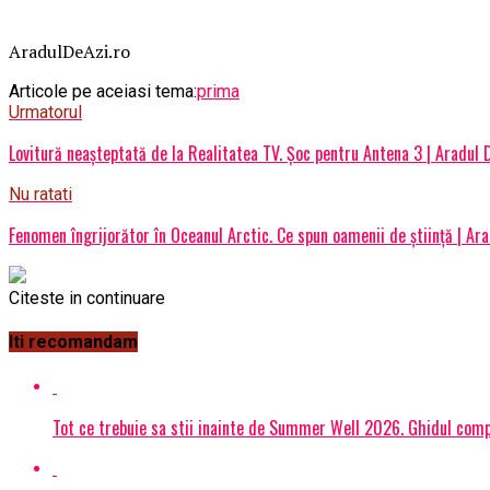
AradulDeAzi.ro
Articole pe aceiasi tema:
prima
Urmatorul
Lovitură neaşteptată de la Realitatea TV. Şoc pentru Antena 3 | Aradul 
Nu ratati
Fenomen îngrijorător în Oceanul Arctic. Ce spun oamenii de ştiinţă | Ara
Citeste in continuare
Iti recomandam
Tot ce trebuie sa stii inainte de Summer Well 2026. Ghidul compl