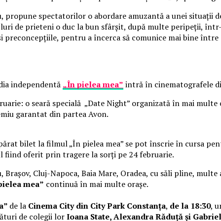
cu, propune spectatorilor o abordare amuzantă a unei situații d
uri de prieteni o duc la bun sfârșit, după multe peripeții, înt
 și preconcepțiile, pentru a încerca să comunice mai bine între 
media independentă
„În pielea mea”
intră în cinematografele di
bruarie: o seară specială „Date Night” organizată în mai multe
emiu garantat din partea Avon.
părat bilet la filmul „În pielea mea” se pot înscrie în cursa p
l fiind oferit prin tragere la sorți pe 24 februarie.
u, Brașov, Cluj-Napoca, Baia Mare, Oradea, cu săli pline, multe a
pielea mea”
continuă în mai multe orașe.
ea”
de la
Cinema City din City Park Constanța
,
de la 18:30
, 
ături de colegii lor
Ioana State, Alexandra Răduță și Gabrie