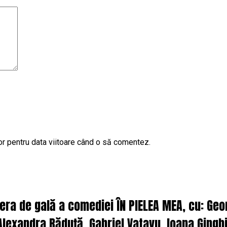
or pentru data viitoare când o să comentez.
iera de gală a comediei ÎN PIELEA MEA, cu: Ge
lexandra Răduță, Gabriel Vatavu, Ioana Ginghi