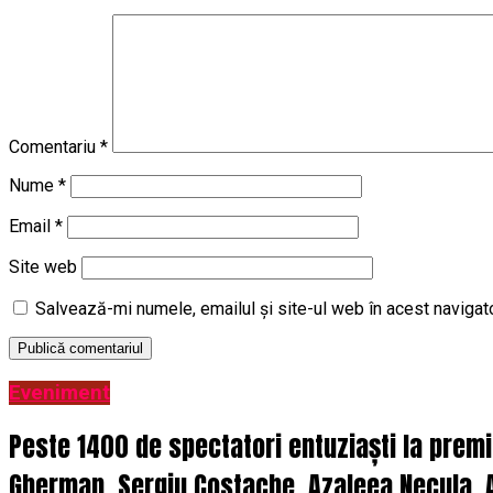
Comentariu
*
Nume
*
Email
*
Site web
Salvează-mi numele, emailul și site-ul web în acest navigat
Eveniment
Peste 1400 de spectatori entuziaști la prem
Gherman, Sergiu Costache, Azaleea Necula, A