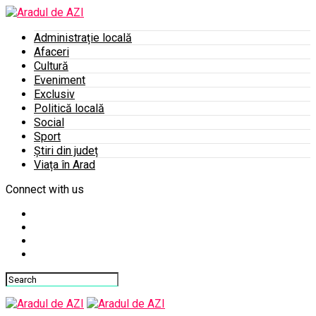
Administrație locală
Afaceri
Cultură
Eveniment
Exclusiv
Politică locală
Social
Sport
Știri din județ
Viața în Arad
Connect with us