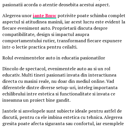
pasionatii acorda o atentie deosebita acestui aspect.
Alegerea unor
jante Bmw
potrivite poate schimba complet
aspectul si atitudinea masinii, iar acest lucru este evident la
fiecare eveniment auto. Proprietarii discuta despre
compatibilitate, design si impactul asupra
comportamentului rutier, transformand fiecare expunere
intr-o lectie practica pentru ceilalti.
Rolul evenimentelor auto in educatia pasionatilor
Dincolo de spectacol, evenimentele auto au si un rol
educativ. Multi tineri pasionati invata din interactiunea
directa cu masini reale, nu doar din mediul online. Vad
diferentele dintre diverse setup-uri, inteleg importanta
echilibrului intre estetica si functionalitate si invata ce
inseamna un proiect bine gandit.
Jantele si anvelopele sunt subiecte ideale pentru astfel de
discutii, pentru ca ele imbina estetica cu tehnica. Alegerea
gresita poate afecta siguranta sau confortul, iar exemplele