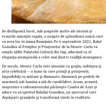
Se desfășoară încet, sub șoaptele aurite ale istoriei și
ecourile măreției regale, o noapte de splendoare unică care
va avea loc în inima României. Pe 6 septembrie 2025, Balul
Grandios al Prinților și Prințeselor de la Monte-Carlo va
umple sălile Palatului Culturii din Iași, aducând cu el
eleganța atemporală a celor mai ilustre tradiții monegasce.
De secole, Monte-Carlo este sinonim cu grația, noblețea și
arta celebrării — o lume în care prinții și prințesele,
împodobiți cu mătase și diamante, dansează pe podele de
marmură sub lumina a mii de candelabre. Acum, această
moștenire a rafinamentului părăsește Coasta de Azur și
aduce cu ea spiritul Balului Grandios, un spectacol care
depășește granițele și transformă visele în realitate.