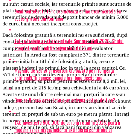
nu sunt cazuri sociale, iar terenurile primite sunt scutite de
plata impozitului. Multe primării condiţionează acordarea
EvenimenteGratuite.ro promovează online evenimentele cu
terenurilor de dovada unui depozit bancar de minim 5.000
acces gratuit din România
de euro, bani necesari începerii construcţiei.
Dacă folosinţa gratuită a terenului nu era suficientă, după
Tot ce trebuie sa stii inainte de Summer Well 2026. Ghidul
construcţia locuinţei, beneficiarii au posibilitatea să
complet pentru editia aniversara de 15 ani
cumpere terenul la un preţ stabilit de un evaluator
autorizat. În Arad au fost cumpărate 371 dintre terenurile
primite iniţial cu titlul de folosinţă gratuită, ceea ce
plasează judeţul pe primul loc în ţară la acest capitol. Cei
Mașinile de spălat și uscătoarele bazate pe inteligență
371 de tineri, care au devenit proprietarii terenurilor
artificială îți cunosc hainele mai bine decât tine
primite gratuit, au plătit pentru acestea circa 8,2 mil. lei,
adică un preţ de 215 lei/mp sau echivalentul a 46 euro/mp.
Acesta este unul dintre cele mai mari preţuri la care s-au
Cum ar fi dacă ceasul tău s-ar antrena alături de tine?
vândut terenurile oferite de primării. Intrigant este că sunt
judeţe, precum Iaşi sau Buzău, în care s-au vândut zeci de
terenuri cu preţuri de sub un euro pe metru pătrat. Intraţi
în posesia unor asemenea comori, tinerii ajutaţi de stat
TAG investește 500.000 de euro în retail în 2026, pentru
reuşesc, de multe ori, să facă bani frumoşi din vânzarea
modernizarea magazinelor și extinderea portofoliului
proprietăţilor acestuia.