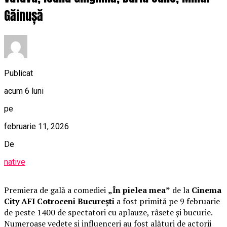
Găinușă
Publicat
acum 6 luni
pe
februarie 11, 2026
De
native
Premiera de gală a comediei
„În pielea mea”
de la
Cinema
City AFI Cotroceni București
a fost primită pe 9 februarie
de peste 1400 de spectatori cu aplauze, râsete și bucurie.
Numeroase vedete și influenceri au fost alături de actorii