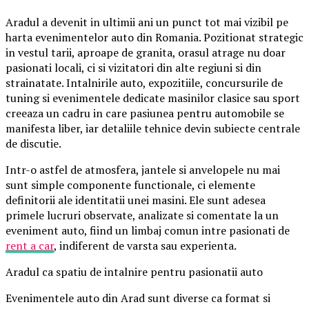
Aradul a devenit in ultimii ani un punct tot mai vizibil pe
harta evenimentelor auto din Romania. Pozitionat strategic
in vestul tarii, aproape de granita, orasul atrage nu doar
pasionati locali, ci si vizitatori din alte regiuni si din
strainatate. Intalnirile auto, expozitiile, concursurile de
tuning si evenimentele dedicate masinilor clasice sau sport
creeaza un cadru in care pasiunea pentru automobile se
manifesta liber, iar detaliile tehnice devin subiecte centrale
de discutie.
Intr-o astfel de atmosfera, jantele si anvelopele nu mai
sunt simple componente functionale, ci elemente
definitorii ale identitatii unei masini. Ele sunt adesea
primele lucruri observate, analizate si comentate la un
eveniment auto, fiind un limbaj comun intre pasionati de
rent a car
, indiferent de varsta sau experienta.
Aradul ca spatiu de intalnire pentru pasionatii auto
Evenimentele auto din Arad sunt diverse ca format si