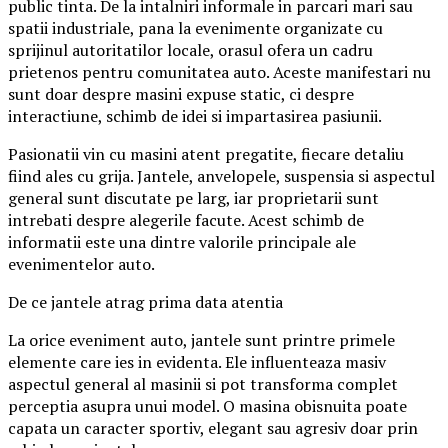
public tinta. De la intalniri informale in parcari mari sau
spatii industriale, pana la evenimente organizate cu
sprijinul autoritatilor locale, orasul ofera un cadru
prietenos pentru comunitatea auto. Aceste manifestari nu
sunt doar despre masini expuse static, ci despre
interactiune, schimb de idei si impartasirea pasiunii.
Pasionatii vin cu masini atent pregatite, fiecare detaliu
fiind ales cu grija. Jantele, anvelopele, suspensia si aspectul
general sunt discutate pe larg, iar proprietarii sunt
intrebati despre alegerile facute. Acest schimb de
informatii este una dintre valorile principale ale
evenimentelor auto.
De ce jantele atrag prima data atentia
La orice eveniment auto, jantele sunt printre primele
elemente care ies in evidenta. Ele influenteaza masiv
aspectul general al masinii si pot transforma complet
perceptia asupra unui model. O masina obisnuita poate
capata un caracter sportiv, elegant sau agresiv doar prin