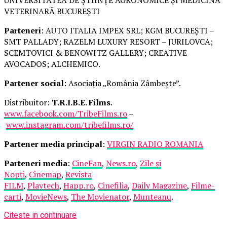
VETERINARĂ BUCUREȘTI
Parteneri
: AUTO ITALIA IMPEX SRL; KGM BUCUREȘTI –
SMT PALLADY; RAZELM LUXURY RESORT – JURILOVCA;
SCEMTOVICI & BENOWITZ GALLERY; CREATIVE
AVOCADOS; ALCHEMICO.
Partener social
: Asociația „România Zâmbește”.
Distribuitor:
T.R.I.B.E. Films
.
www.facebook.com/TribeFilms.ro
–
www.instagram.com/tribefilms.ro/
Partener media principal
:
VIRGIN RADIO ROMANIA
Parteneri media
:
CineFan
,
News.ro
,
Zile și
Nopți
,
Cinemap
,
Revista
FILM
,
Playtech
,
Happ.ro
,
Cinefilia
,
Daily Magazine
,
Filme-
carti
,
MovieNews
,
The Movienator
,
Munteanu
.
Citeste in continuare