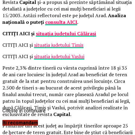
Revista
Capital
şi-a propus să prezinte săptămânal situaţia
detaliată a judeţelor cu cei mai mulţi beneficiari ai legii
15/2003. Astăzi reflectorul este pe judeţul Arad.
Analiza
naţională o puteţi
consulta AICI
.
CITIŢI AICI şi
situaţia judeţului Călăraşi
CITIŢI AICI şi
situaţia judeţului Timiş
CITIŢI AICI şi
situaţia judeţului Vaslui
Peste 2,3% dintre tinerii cu vârsta cuprinsă între 18 şi 35
de ani care locuiesc în judeţul Arad au beneficiat de teren
gratuit de la stat pentru construirea unei locuinţe. Circa
2.500 de tineri s-au bucurat de acest privilegiu până la
finalul anului trecut, număr care plasează Aradul pe locul
patru în topul judeţelor cu cei mai mulţi beneficiari ai legii,
după Călăraşi, Timiş şi Vaslui, potrivit analizei realizate în
Citeste in continuare
exclusivitate de revista
Capital
.
Iti recomandam
Primăriile din acest judeţ au împărţit tinerilor aproape 25
de hectare de teren gratuit. Este bine de ştiut că beneficiarii