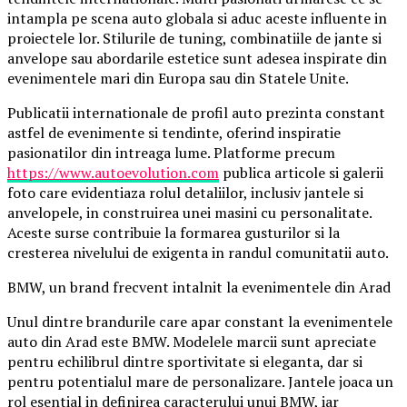
intampla pe scena auto globala si aduc aceste influente in
proiectele lor. Stilurile de tuning, combinatiile de jante si
anvelope sau abordarile estetice sunt adesea inspirate din
evenimentele mari din Europa sau din Statele Unite.
Publicatii internationale de profil auto prezinta constant
astfel de evenimente si tendinte, oferind inspiratie
pasionatilor din intreaga lume. Platforme precum
https://www.autoevolution.com
publica articole si galerii
foto care evidentiaza rolul detaliilor, inclusiv jantele si
anvelopele, in construirea unei masini cu personalitate.
Aceste surse contribuie la formarea gusturilor si la
cresterea nivelului de exigenta in randul comunitatii auto.
BMW, un brand frecvent intalnit la evenimentele din Arad
Unul dintre brandurile care apar constant la evenimentele
auto din Arad este BMW. Modelele marcii sunt apreciate
pentru echilibrul dintre sportivitate si eleganta, dar si
pentru potentialul mare de personalizare. Jantele joaca un
rol esential in definirea caracterului unui BMW, iar