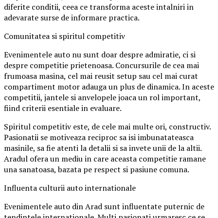
diferite conditii, ceea ce transforma aceste intalniri in
adevarate surse de informare practica.
Comunitatea si spiritul competitiv
Evenimentele auto nu sunt doar despre admiratie, ci si
despre competitie prietenoasa. Concursurile de cea mai
frumoasa masina, cel mai reusit setup sau cel mai curat
compartiment motor adauga un plus de dinamica. In aceste
competitii, jantele si anvelopele joaca un rol important,
fiind criterii esentiale in evaluare.
Spiritul competitiv este, de cele mai multe ori, constructiv.
Pasionatii se motiveaza reciproc sa isi imbunatateasca
masinile, sa fie atenti la detalii si sa invete unii de la altii.
Aradul ofera un mediu in care aceasta competitie ramane
una sanatoasa, bazata pe respect si pasiune comuna.
Influenta culturii auto internationale
Evenimentele auto din Arad sunt influentate puternic de
tendintele internationale. Multi pasionati urmaresc ce se