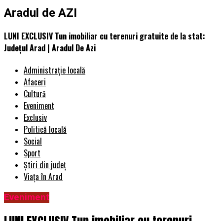
Aradul de AZI
LUNI EXCLUSIV Tun imobiliar cu terenuri gratuite de la stat:
Judeţul Arad | Aradul De Azi
Administrație locală
Afaceri
Cultură
Eveniment
Exclusiv
Politică locală
Social
Sport
Știri din județ
Viața în Arad
Eveniment