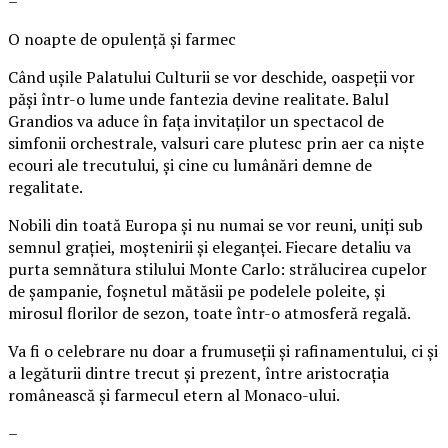
–
O noapte de opulență și farmec
Când ușile Palatului Culturii se vor deschide, oaspeții vor
păși într-o lume unde fantezia devine realitate. Balul
Grandios va aduce în fața invitaților un spectacol de
simfonii orchestrale, valsuri care plutesc prin aer ca niște
ecouri ale trecutului, și cine cu lumânări demne de
regalitate.
Nobili din toată Europa și nu numai se vor reuni, uniți sub
semnul grației, moștenirii și eleganței. Fiecare detaliu va
purta semnătura stilului Monte Carlo: strălucirea cupelor
de șampanie, foșnetul mătăsii pe podelele poleite, și
mirosul florilor de sezon, toate într-o atmosferă regală.
Va fi o celebrare nu doar a frumuseții și rafinamentului, ci și
a legăturii dintre trecut și prezent, între aristocrația
românească și farmecul etern al Monaco-ului.
–