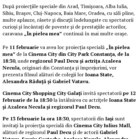
După proiecțiile speciale din Arad, Timișoara, Alba Iulia,
Sibiu, Brașov, Cluj-Napoca, Baia Mare, Oradea, cu săli pline,
multe aplauze, râsete și discuții îndelungate cu spectatorii
curioși și încântați de poveste și de prestațiile actorilor,
caravana
„În pielea mea”
continuă în mai multe orașe.
Pe
11 februarie
va avea loc proiecția specială
„În pielea
mea”
de la
Cinema City din City Park Constanța
,
de la
18:30
, unde
regizorul Paul Decu și actrița Azaleea
Necula
, originari din Constanța și împrejurimi, vor
prezenta filmul alături de colegii lor
Ioana State,
Alexandra Răduță și Gabriel Vatavu.
Cinema City Shopping City Galați
invită spectatorii
pe 12
februarie de la 18:30
la întâlnirea cu actrițele
Ioana State
și Azaleea Necula și regizorul Paul Decu.
Pe 13 februarie la ora 18:30
, spectatorii din
Iași
sunt
invitați la proiecția specială din
Cinema City Iulius Mall
,
alături de regizorul
Paul Decu
și de actorii
Gabriel
Vatavu, Sergiu Costache, Azaleea Necula, Alexandra