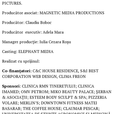
PICTURES.
Producător asociat: MAGNETIC MEDIA PRODUCTIONS
Producător: Claudiu Boboc
Producător executiv: Adela Mara
Manager producție: Iulia Cezara Roșu
Casting: ELEPHANT MEDIA
Realizat cu sprijinul:
Co-finanțatori:
C&C HOUSE RESIDENCE, S&I BEST
CORPORATION WEB DESIGN, CLIMA FREON
Sponsori
: CLINICA RMN TINERETULUI; CLINICA
IMAMED; OMV PETROM; MIKO BEAUTY PALACE; ȘERBAN
& ASOCIAȚII; ESTEEM BODY SCULPT & SPA; PIZZERIA
VOLARE; MERLIN’S; DOWNTOWN FITNESS MATEI
BASARAB; THE COFFEE HOUSE; CLAUMAR PESCAR;
UNIVERSITATEA DE ȘTIINȚE AGRONOMICE ȘI MEDICINĂ