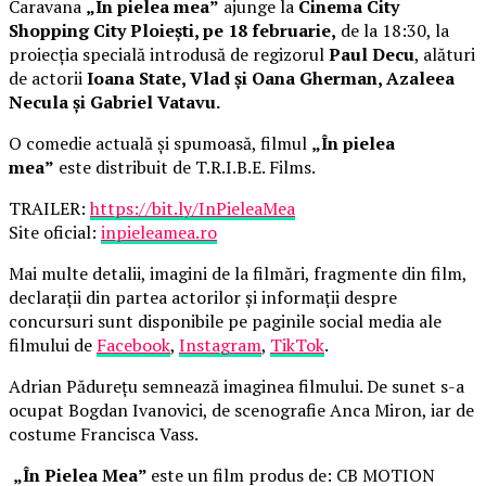
Caravana
„În pielea mea”
ajunge la
Cinema City
Shopping City Ploiești, pe 18 februarie,
de la 18:30, la
proiecția specială introdusă de regizorul
Paul Decu
, alături
de actorii
Ioana State, Vlad și Oana Gherman, Azaleea
Necula și Gabriel Vatavu.
O comedie actuală și spumoasă, filmul
„În pielea
mea”
este distribuit de T.R.I.B.E. Films.
TRAILER:
https://bit.ly/InPieleaMea
Site oficial:
inpieleamea.ro
Mai multe detalii, imagini de la filmări, fragmente din film,
declarații din partea actorilor și informații despre
concursuri sunt disponibile pe paginile social media ale
filmului de
Facebook
,
Instagram
,
TikTok
.
Adrian Pădurețu semnează imaginea filmului. De sunet s-a
ocupat Bogdan Ivanovici, de scenografie Anca Miron, iar de
costume Francisca Vass.
„În Pielea Mea”
este un film produs de: CB MOTION