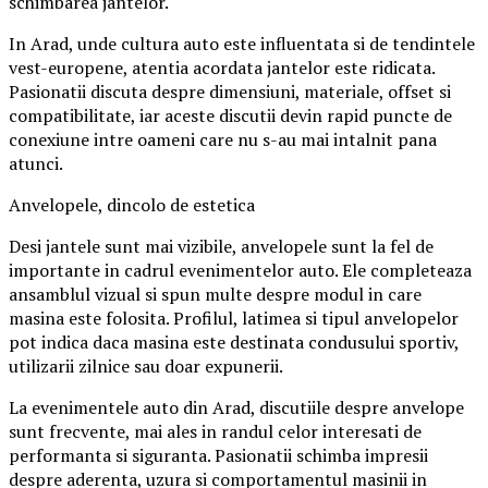
schimbarea jantelor.
In Arad, unde cultura auto este influentata si de tendintele
vest-europene, atentia acordata jantelor este ridicata.
Pasionatii discuta despre dimensiuni, materiale, offset si
compatibilitate, iar aceste discutii devin rapid puncte de
conexiune intre oameni care nu s-au mai intalnit pana
atunci.
Anvelopele, dincolo de estetica
Desi jantele sunt mai vizibile, anvelopele sunt la fel de
importante in cadrul evenimentelor auto. Ele completeaza
ansamblul vizual si spun multe despre modul in care
masina este folosita. Profilul, latimea si tipul anvelopelor
pot indica daca masina este destinata condusului sportiv,
utilizarii zilnice sau doar expunerii.
La evenimentele auto din Arad, discutiile despre anvelope
sunt frecvente, mai ales in randul celor interesati de
performanta si siguranta. Pasionatii schimba impresii
despre aderenta, uzura si comportamentul masinii in