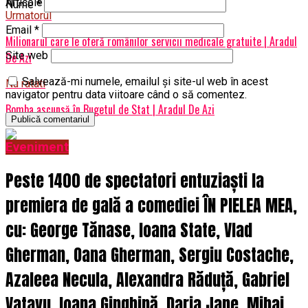
Articole pe aceiasi tema:
prima
Nume
*
Urmatorul
Email
*
Milionarul care le oferă românilor servicii medicale gratuite | Aradul
Site web
De Azi
Salvează-mi numele, emailul și site-ul web în acest
Nu ratati
navigator pentru data viitoare când o să comentez.
Bomba ascunsă în Bugetul de Stat | Aradul De Azi
Eveniment
Peste 1400 de spectatori entuziaști la
premiera de gală a comediei ÎN PIELEA MEA,
cu: George Tănase, Ioana State, Vlad
Gherman, Oana Gherman, Sergiu Costache,
Azaleea Necula, Alexandra Răduță, Gabriel
Vatavu, Ioana Ginghină, Daria Jane, Mihai