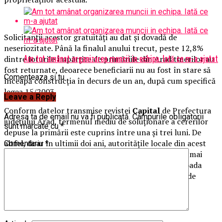
Solicitanţii acestor gratuităţi au dat şi dovadă de
neseriozitate. Până la finalul anului trecut, peste 12,8%
Am tot amânat organizarea muncii in echipa. Iată ce m-a ajutat
dintre loturile împărţite de primăriile din Arad tinerilor au
fost returnate, deoarece beneficiarii nu au fost în stare să
Comenteaza si tu
înceapă construcţia în decurs de un an, după cum specifică
legea 15/2003.
Leave a Reply
Conform datelor transmise revistei
Capital
de Prefectura
Adresa ta de email nu va fi publicată.
Câmpurile obligatorii
judeţului Arad, termenul mediu de soluţionare a cererilor
sunt marcate cu
*
depuse la primării este cuprins între una şi trei luni. De
altfel, doar în ultimii doi ani, autorităţile locale din acest
Comentariu
*
judeţ au înregistrat un număr de cereri de 37 de ori mai
mare faţă de numărul terenurilor acordate. În perioada
2016-2017, au beneficiat de teren gratuit doar 122 de
tineri, în timp ce numărul cererilor a fost de 4.566.
AradulDeAzi.ro