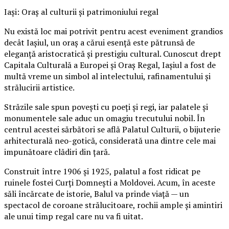
Iași: Oraș al culturii și patrimoniului regal
Nu există loc mai potrivit pentru acest eveniment grandios
decât Iașiul, un oraș a cărui esență este pătrunsă de
eleganță aristocratică și prestigiu cultural. Cunoscut drept
Capitala Culturală a Europei și Oraș Regal, Iașiul a fost de
multă vreme un simbol al intelectului, rafinamentului și
strălucirii artistice.
Străzile sale spun povești cu poeți și regi, iar palatele și
monumentele sale aduc un omagiu trecutului nobil. În
centrul acestei sărbători se află Palatul Culturii, o bijuterie
arhitecturală neo-gotică, considerată una dintre cele mai
impunătoare clădiri din țară.
Construit între 1906 și 1925, palatul a fost ridicat pe
ruinele fostei Curți Domnești a Moldovei. Acum, în aceste
săli încărcate de istorie, Balul va prinde viață — un
spectacol de coroane strălucitoare, rochii ample și amintiri
ale unui timp regal care nu va fi uitat.