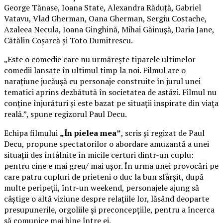
George Tănase, Ioana State, Alexandra Răduță, Gabriel
Vatavu, Vlad Gherman, Oana Gherman, Sergiu Costache,
Azaleea Necula, Ioana Ginghină, Mihai Găinușă, Daria Jane,
Cătălin Coșarcă și Toto Dumitrescu.
„Este o comedie care nu urmărește tiparele ultimelor
comedii lansate în ultimul timp la noi. Filmul are o
narațiune jucăușă cu personaje construite în jurul unei
tematici aprins dezbătută în societatea de astăzi. Filmul nu
conține înjurături și este bazat pe situații inspirate din viața
reală.”, spune regizorul Paul Decu.
Echipa filmului
„În pielea mea”
, scris și regizat de Paul
Decu, propune spectatorilor o abordare amuzantă a unei
situații des întâlnite în micile certuri dintr-un cuplu:
pentru cine e mai greu/ mai ușor. În urma unei provocări pe
care patru cupluri de prieteni o duc la bun sfârșit, după
multe peripeții, într-un weekend, personajele ajung să
câștige o altă viziune despre relațiile lor, lăsând deoparte
presupunerile, orgoliile și preconcepțiile, pentru a încerca
să comunice mai bine între ei.