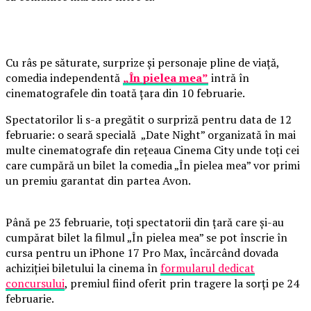
Cu râs pe săturate, surprize și personaje pline de viață,
comedia independentă
„În pielea mea”
intră în
cinematografele din toată țara din 10 februarie.
Spectatorilor li s-a pregătit o surpriză pentru data de 12
februarie: o seară specială „Date Night” organizată în mai
multe cinematografe din rețeaua Cinema City unde toți cei
care cumpără un bilet la comedia „În pielea mea” vor primi
un premiu garantat din partea Avon.
Până pe 23 februarie, toți spectatorii din țară care și-au
cumpărat bilet la filmul „În pielea mea” se pot înscrie în
cursa pentru un iPhone 17 Pro Max, încărcând dovada
achiziției biletului la cinema în
formularul dedicat
concursului
, premiul fiind oferit prin tragere la sorți pe 24
februarie.