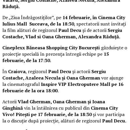
Răduță.
De „Ziua Îndrăgostiților”, pe
14 februarie, în Cinema City
Iulius Mall Suceava, de la 18:30
, spectatorii sunt invitați
la film alături de regizorul
Paul Decu
și de actorii
Sergiu
Costache, Vlad si Oana Gherman, Alexandra Răduță.
Cineplexx Băneasa Shopping City București
găzduiește o
proiecție specială în prezența întregii echipe pe
15
februarie, de la 17:30.
În
Craiova
, regizorul
Paul Decu
și actorii
Sergiu
Costache, Azaleea Necula și Oana Gherman
vor ajunge
la cinematograful
Inspire VIP Electroputere Mall pe 16
februarie de la ora 18:00
.
Actorii
Vlad Gherman, Oana Gherman și Ioana
Ginghină
vin la întâlnirea cu publicul din
Cinema City
Vivo! Pitești pe 17 februarie, de la 18:30
și vor participa
la o discuție după proiecție, alături de regizorul
Paul Decu.