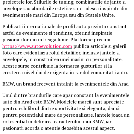
proiectele lor. Stilurile de tuning, combinatiile de jante si
anvelope sau abordarile estetice sunt adesea inspirate din
evenimentele mari din Europa sau din Statele Unite.
Publicatii internationale de profil auto prezinta constant
astfel de evenimente si tendinte, oferind inspiratie
pasionatilor din intreaga lume. Platforme precum
https://www.autoevolution.com
publica articole si galerii
foto care evidentiaza rolul detaliilor, inclusiv jantele si
anvelopele, in construirea unei masini cu personalitate.
Aceste surse contribuie la formarea gusturilor si la
cresterea nivelului de exigenta in randul comunitatii auto.
BMW, un brand frecvent intalnit la evenimentele din Arad
Unul dintre brandurile care apar constant la evenimentele
auto din Arad este BMW. Modelele marcii sunt apreciate
pentru echilibrul dintre sportivitate si eleganta, dar si
pentru potentialul mare de personalizare. Jantele joaca un
rol esential in definirea caracterului unui BMW, iar
pasionatii acorda o atentie deosebita acestui aspect.