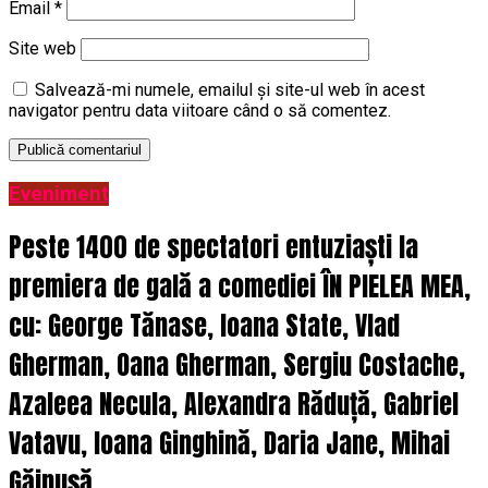
Email
*
Site web
Salvează-mi numele, emailul și site-ul web în acest
navigator pentru data viitoare când o să comentez.
Eveniment
Peste 1400 de spectatori entuziaști la
premiera de gală a comediei ÎN PIELEA MEA,
cu: George Tănase, Ioana State, Vlad
Gherman, Oana Gherman, Sergiu Costache,
Azaleea Necula, Alexandra Răduță, Gabriel
Vatavu, Ioana Ginghină, Daria Jane, Mihai
Găinușă