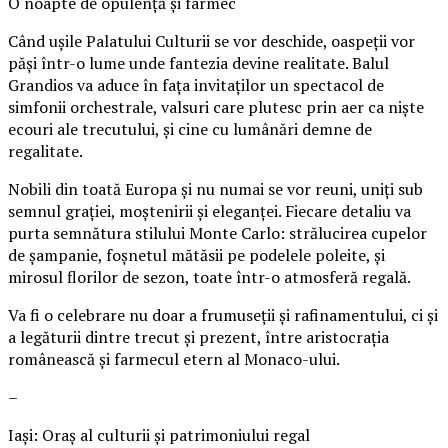
O noapte de opulență și farmec
Când ușile Palatului Culturii se vor deschide, oaspeții vor
păși într-o lume unde fantezia devine realitate. Balul
Grandios va aduce în fața invitaților un spectacol de
simfonii orchestrale, valsuri care plutesc prin aer ca niște
ecouri ale trecutului, și cine cu lumânări demne de
regalitate.
Nobili din toată Europa și nu numai se vor reuni, uniți sub
semnul grației, moștenirii și eleganței. Fiecare detaliu va
purta semnătura stilului Monte Carlo: strălucirea cupelor
de șampanie, foșnetul mătăsii pe podelele poleite, și
mirosul florilor de sezon, toate într-o atmosferă regală.
Va fi o celebrare nu doar a frumuseții și rafinamentului, ci și
a legăturii dintre trecut și prezent, între aristocrația
românească și farmecul etern al Monaco-ului.
–
Iași: Oraș al culturii și patrimoniului regal