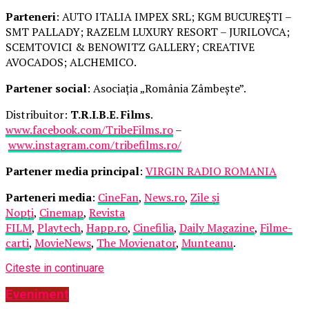
Parteneri
: AUTO ITALIA IMPEX SRL; KGM BUCUREȘTI –
SMT PALLADY; RAZELM LUXURY RESORT – JURILOVCA;
SCEMTOVICI & BENOWITZ GALLERY; CREATIVE
AVOCADOS; ALCHEMICO.
Partener social
: Asociația „România Zâmbește”.
Distribuitor:
T.R.I.B.E. Films
.
www.facebook.com/TribeFilms.ro
–
www.instagram.com/tribefilms.ro/
Partener media principal
:
VIRGIN RADIO ROMANIA
Parteneri media
:
CineFan
,
News.ro
,
Zile și
Nopți
,
Cinemap
,
Revista
FILM
,
Playtech
,
Happ.ro
,
Cinefilia
,
Daily Magazine
,
Filme-
carti
,
MovieNews
,
The Movienator
,
Munteanu
.
Citeste in continuare
Eveniment