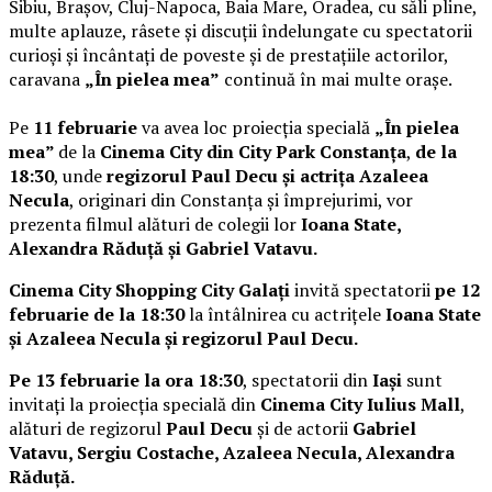
Sibiu, Brașov, Cluj-Napoca, Baia Mare, Oradea, cu săli pline,
multe aplauze, râsete și discuții îndelungate cu spectatorii
curioși și încântați de poveste și de prestațiile actorilor,
caravana
„În pielea mea”
continuă în mai multe orașe.
Pe
11 februarie
va avea loc proiecția specială
„În pielea
mea”
de la
Cinema City din City Park Constanța
,
de la
18:30
, unde
regizorul Paul Decu și actrița Azaleea
Necula
, originari din Constanța și împrejurimi, vor
prezenta filmul alături de colegii lor
Ioana State,
Alexandra Răduță și Gabriel Vatavu.
Cinema City Shopping City Galați
invită spectatorii
pe 12
februarie de la 18:30
la întâlnirea cu actrițele
Ioana State
și Azaleea Necula și regizorul Paul Decu.
Pe 13 februarie la ora 18:30
, spectatorii din
Iași
sunt
invitați la proiecția specială din
Cinema City Iulius Mall
,
alături de regizorul
Paul Decu
și de actorii
Gabriel
Vatavu, Sergiu Costache, Azaleea Necula, Alexandra
Răduță.