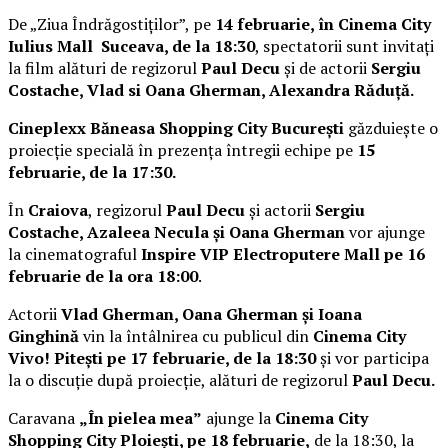
De „Ziua Îndrăgostiților”, pe
14 februarie, în Cinema City
Iulius Mall Suceava, de la 18:30
, spectatorii sunt invitați
la film alături de regizorul
Paul Decu
și de actorii
Sergiu
Costache, Vlad si Oana Gherman, Alexandra Răduță.
Cineplexx Băneasa Shopping City București
găzduiește o
proiecție specială în prezența întregii echipe pe
15
februarie, de la 17:30.
În
Craiova
, regizorul
Paul Decu
și actorii
Sergiu
Costache, Azaleea Necula și Oana Gherman
vor ajunge
la cinematograful
Inspire VIP Electroputere Mall pe 16
februarie de la ora 18:00
.
Actorii
Vlad Gherman, Oana Gherman și Ioana
Ginghină
vin la întâlnirea cu publicul din
Cinema City
Vivo! Pitești pe 17 februarie, de la 18:30
și vor participa
la o discuție după proiecție, alături de regizorul
Paul Decu.
Caravana
„În pielea mea”
ajunge la
Cinema City
Shopping City Ploiești, pe 18 februarie,
de la 18:30, la