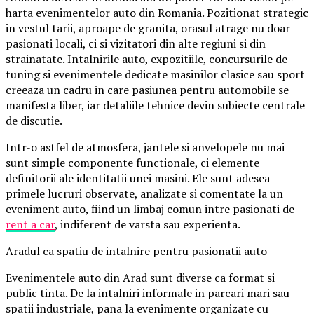
harta evenimentelor auto din Romania. Pozitionat strategic
in vestul tarii, aproape de granita, orasul atrage nu doar
pasionati locali, ci si vizitatori din alte regiuni si din
strainatate. Intalnirile auto, expozitiile, concursurile de
tuning si evenimentele dedicate masinilor clasice sau sport
creeaza un cadru in care pasiunea pentru automobile se
manifesta liber, iar detaliile tehnice devin subiecte centrale
de discutie.
Intr-o astfel de atmosfera, jantele si anvelopele nu mai
sunt simple componente functionale, ci elemente
definitorii ale identitatii unei masini. Ele sunt adesea
primele lucruri observate, analizate si comentate la un
eveniment auto, fiind un limbaj comun intre pasionati de
rent a car
, indiferent de varsta sau experienta.
Aradul ca spatiu de intalnire pentru pasionatii auto
Evenimentele auto din Arad sunt diverse ca format si
public tinta. De la intalniri informale in parcari mari sau
spatii industriale, pana la evenimente organizate cu