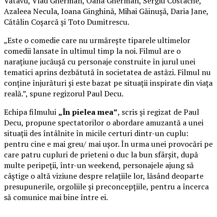
Vatavu, Vlad Gherman, Oana Gherman, Sergiu Costache,
Azaleea Necula, Ioana Ginghină, Mihai Găinușă, Daria Jane,
Cătălin Coșarcă și Toto Dumitrescu.
„Este o comedie care nu urmărește tiparele ultimelor
comedii lansate în ultimul timp la noi. Filmul are o
narațiune jucăușă cu personaje construite în jurul unei
tematici aprins dezbătută în societatea de astăzi. Filmul nu
conține înjurături și este bazat pe situații inspirate din viața
reală.”, spune regizorul Paul Decu.
Echipa filmului
„În pielea mea”
, scris și regizat de Paul
Decu, propune spectatorilor o abordare amuzantă a unei
situații des întâlnite în micile certuri dintr-un cuplu:
pentru cine e mai greu/ mai ușor. În urma unei provocări pe
care patru cupluri de prieteni o duc la bun sfârșit, după
multe peripeții, într-un weekend, personajele ajung să
câștige o altă viziune despre relațiile lor, lăsând deoparte
presupunerile, orgoliile și preconcepțiile, pentru a încerca
să comunice mai bine între ei.