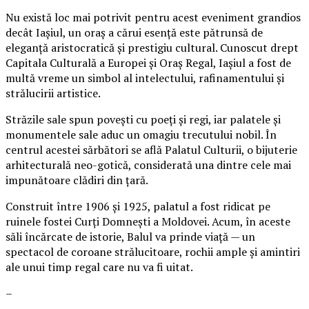
Nu există loc mai potrivit pentru acest eveniment grandios
decât Iașiul, un oraș a cărui esență este pătrunsă de
eleganță aristocratică și prestigiu cultural. Cunoscut drept
Capitala Culturală a Europei și Oraș Regal, Iașiul a fost de
multă vreme un simbol al intelectului, rafinamentului și
strălucirii artistice.
Străzile sale spun povești cu poeți și regi, iar palatele și
monumentele sale aduc un omagiu trecutului nobil. În
centrul acestei sărbători se află Palatul Culturii, o bijuterie
arhitecturală neo-gotică, considerată una dintre cele mai
impunătoare clădiri din țară.
Construit între 1906 și 1925, palatul a fost ridicat pe
ruinele fostei Curți Domnești a Moldovei. Acum, în aceste
săli încărcate de istorie, Balul va prinde viață — un
spectacol de coroane strălucitoare, rochii ample și amintiri
ale unui timp regal care nu va fi uitat.
–