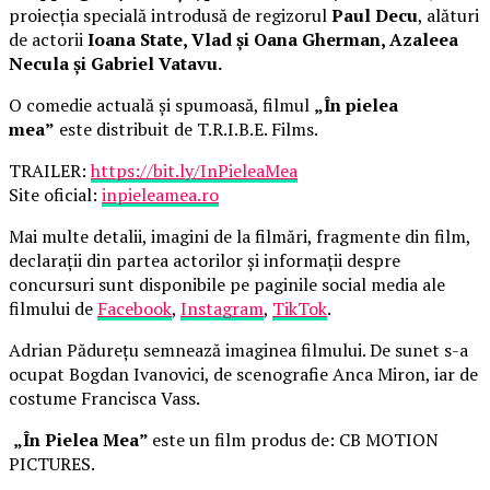
proiecția specială introdusă de regizorul
Paul Decu
, alături
de actorii
Ioana State, Vlad și Oana Gherman, Azaleea
Necula și Gabriel Vatavu.
O comedie actuală și spumoasă, filmul
„În pielea
mea”
este distribuit de T.R.I.B.E. Films.
TRAILER:
https://bit.ly/InPieleaMea
Site oficial:
inpieleamea.ro
Mai multe detalii, imagini de la filmări, fragmente din film,
declarații din partea actorilor și informații despre
concursuri sunt disponibile pe paginile social media ale
filmului de
Facebook
,
Instagram
,
TikTok
.
Adrian Pădurețu semnează imaginea filmului. De sunet s-a
ocupat Bogdan Ivanovici, de scenografie Anca Miron, iar de
costume Francisca Vass.
„În Pielea Mea”
este un film produs de: CB MOTION
PICTURES.