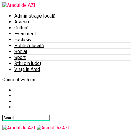
Administrație locală
Afaceri
Cultură
Eveniment
Exclusiv
Politică locală
Social
Sport
Știri din județ
Viața în Arad
Connect with us