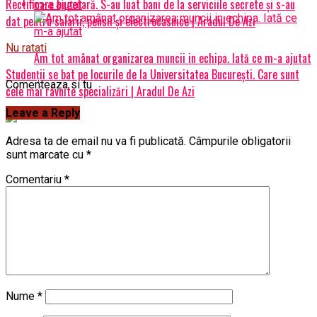
Rectificare bugetară. S-au luat bani de la serviciile secrete și s-au
dat pentru salarii, pensii și electrocasnice | Aradul De Azi
Nu ratati
Am tot amânat organizarea muncii in echipa. Iată ce m-a ajutat
Studenţii se bat pe locurile de la Universitatea București. Care sunt
Comenteaza si tu
cele mai râvnite specializări | Aradul De Azi
Leave a Reply
Adresa ta de email nu va fi publicată.
Câmpurile obligatorii
sunt marcate cu
*
Comentariu
*
Nume
*