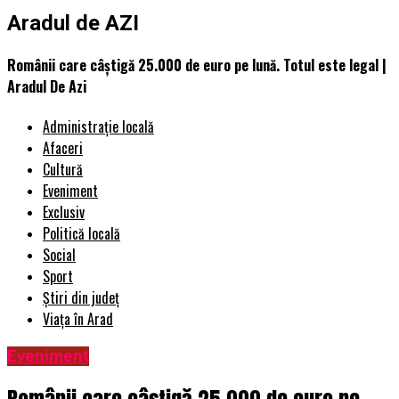
Aradul de AZI
Românii care câştigă 25.000 de euro pe lună. Totul este legal |
Aradul De Azi
Administrație locală
Afaceri
Cultură
Eveniment
Exclusiv
Politică locală
Social
Sport
Știri din județ
Viața în Arad
Eveniment