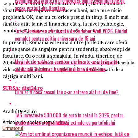
EvenimenteGratuite.ro promovează online evenimentele cu
se pune accentul pe a construi în timp, dar cu fundaţie
acces gratuit din România
sănătoasă. Cu toţii vrem să facem bani, asta nu e nicio
problemă. OK, dar nu cu orice preţ şi în timp. E mult mai
sănătos atât la nivel financiar cât şi la nivel psihologic,
emoţional”, a spus psihologul Daniel Ivănescu.
Tot ce trebuie sa stii inainte de Summer Well 2026. Ghidul
complet pentru editia aniversara de 15 ani
În prezent, România este una dintre ţările UE care oferă
puţine şanse de angajare pentru studenţi şi absolvenţii de
facultate. Cu o rată a şomajului, în rândul tinerilor, de
Mașinile de spălat și uscătoarele bazate pe inteligență
20,4%, nu este de mirare că mulţi dintre aceştia apelează la
artificială îți cunosc hainele mai bine decât tine
videochat, o modalitate rapidă, dar controversată de a
câştiga mulţi bani.
SURSA: digi24.ro
Cum ar fi dacă ceasul tău s-ar antrena alături de tine?
AradulDeAzi.ro
TAG investește 500.000 de euro în retail în 2026, pentru
modernizarea magazinelor și extinderea portofoliului
Articole pe aceiasi tema:
prima
Urmatorul