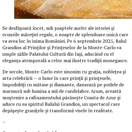
Se desfășoară încet, sub șoaptele aurite ale istoriei și
ecourile măreției regale, o noapte de splendoare unică care
va avea loc în inima României. Pe 6 septembrie 2025, Balul
Grandios al Prinților și Prințeselor de la Monte-Carlo va
umple sălile Palatului Culturii din Iași, aducând cu el
eleganța atemporală a celor mai ilustre tradiții monegasce.
De secole, Monte-Carlo este sinonim cu grația, noblețea și
arta celebrării — o lume în care prinții și prințesele,
împodobiți cu mătase și diamante, dansează pe podele de
marmură sub lumina a mii de candelabre. Acum, această
moștenire a rafinamentului părăsește Coasta de Azur și
aduce cu ea spiritul Balului Grandios, un spectacol care
depășește granițele și transformă visele în realitate.
–