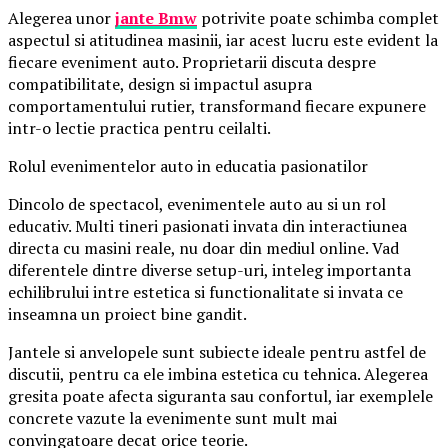
Alegerea unor
jante Bmw
potrivite poate schimba complet
aspectul si atitudinea masinii, iar acest lucru este evident la
fiecare eveniment auto. Proprietarii discuta despre
compatibilitate, design si impactul asupra
comportamentului rutier, transformand fiecare expunere
intr-o lectie practica pentru ceilalti.
Rolul evenimentelor auto in educatia pasionatilor
Dincolo de spectacol, evenimentele auto au si un rol
educativ. Multi tineri pasionati invata din interactiunea
directa cu masini reale, nu doar din mediul online. Vad
diferentele dintre diverse setup-uri, inteleg importanta
echilibrului intre estetica si functionalitate si invata ce
inseamna un proiect bine gandit.
Jantele si anvelopele sunt subiecte ideale pentru astfel de
discutii, pentru ca ele imbina estetica cu tehnica. Alegerea
gresita poate afecta siguranta sau confortul, iar exemplele
concrete vazute la evenimente sunt mult mai
convingatoare decat orice teorie.