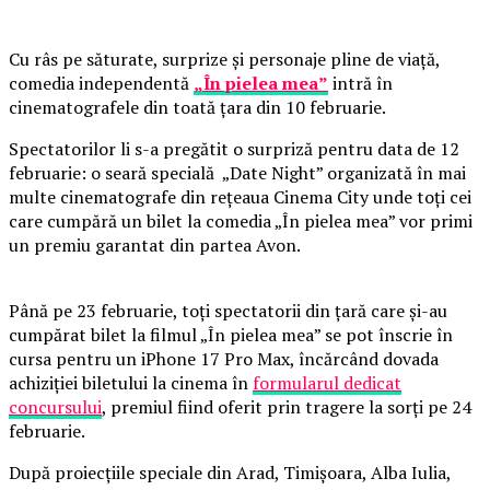
Cu râs pe săturate, surprize și personaje pline de viață,
comedia independentă
„În pielea mea”
intră în
cinematografele din toată țara din 10 februarie.
Spectatorilor li s-a pregătit o surpriză pentru data de 12
februarie: o seară specială „Date Night” organizată în mai
multe cinematografe din rețeaua Cinema City unde toți cei
care cumpără un bilet la comedia „În pielea mea” vor primi
un premiu garantat din partea Avon.
Până pe 23 februarie, toți spectatorii din țară care și-au
cumpărat bilet la filmul „În pielea mea” se pot înscrie în
cursa pentru un iPhone 17 Pro Max, încărcând dovada
achiziției biletului la cinema în
formularul dedicat
concursului
, premiul fiind oferit prin tragere la sorți pe 24
februarie.
După proiecțiile speciale din Arad, Timișoara, Alba Iulia,