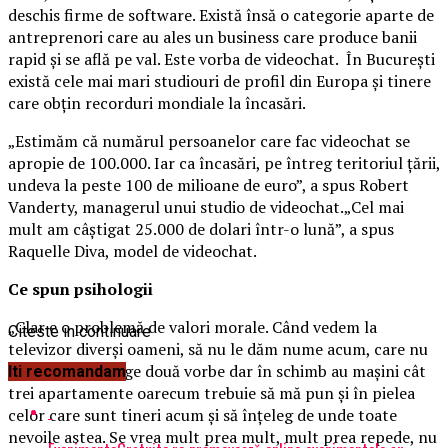
deschis firme de software. Există însă o categorie aparte de
antreprenori care au ales un business care produce banii
rapid şi se află pe val. Este vorba de videochat. În Bucureşti
există cele mai mari studiouri de profil din Europa şi tinere
care obţin recorduri mondiale la încasări.
„Estimăm că numărul persoanelor care fac videochat se
apropie de 100.000.
Iar ca încasări, pe întreg teritoriul ţării,
undeva la peste 100 de milioane de euro”, a spus Robert
Vanderty, managerul unui studio de videochat.„Cel mai
mult am câştigat 25.000 de dolari într-o lună”, a spus
Raquelle Diva, model de videochat.
Ce spun psihologii
„Clar e o problemă de valori morale. Când vedem la
Citeste in continuare
televizor diverşi oameni, să nu le dăm nume acum, care nu
ştiu efectiv să lege două vorbe dar în schimb au maşini cât
Iti recomandam
trei apartamente oarecum trebuie să mă pun şi în pielea
celor care sunt tineri acum şi să înţeleg de unde toate
nevoile astea. Se vrea mult prea mult, mult prea repede, nu