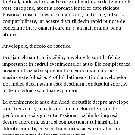
In Arad, unde cultura auto este influentata si de tendintele
vest-europene, atentia acordata jantelor este ridicata.
Pasionatii discuta despre dimensiuni, materiale, offset si
compatibilitate, iar aceste discutii devin rapid puncte de
conexiune intre oameni care nu s-au mai intalnit pana
atunci.
Anvelopele, dincolo de estetica
Desi jantele sunt mai vizibile, anvelopele sunt la fel de
importante in cadrul evenimentelor auto. Ele completeaza
ansamblul vizual si spun multe despre modul in care
masina este folosita. Profilul, latimea si tipul anvelopelor
pot indica daca masina este destinata condusului sportiv,
utilizarii zilnice sau doar expunerii.
La evenimentele auto din Arad, discutiile despre anvelope
sunt frecvente, mai ales in randul celor interesati de
performanta si siguranta. Pasionatii schimba impresii
despre aderenta, uzura si comportamentul masinii in
diferite conditii, ceea ce transforma aceste intalniri in