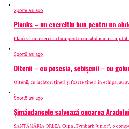
Sport
8 ani ago
Planks – un exercitiu bun pentru un ab
Planks – un exercitiu bun pentru un abdomen sculptat O
Sport
8 ani ago
Oltenii – cu posesia, sebișenii – cu golur
Oltenii, cu jucători tineri și foarte tineri în echipă, au 
Sport
8 ani ago
Șimăndancele salvează onoarea Aradulu
SÂNTĂMĂRIA ORLEA. Cupa „Tymbark Junior”, o competiție 