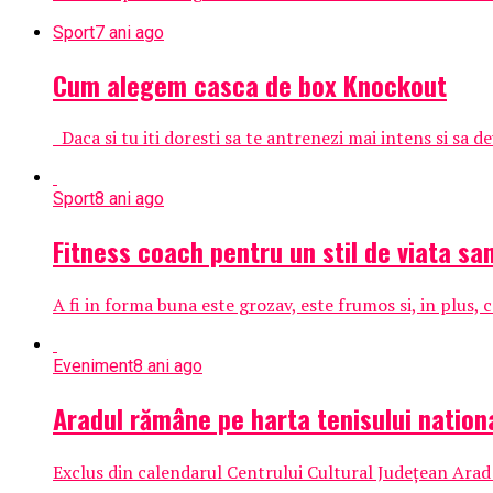
Sport
7 ani ago
Cum alegem casca de box Knockout
Daca si tu iti doresti sa te antrenezi mai intens si sa dev
Sport
8 ani ago
Fitness coach pentru un stil de viata sa
A fi in forma buna este grozav, este frumos si, in plus,
Eveniment
8 ani ago
Aradul rămâne pe harta tenisului nationa
Exclus din calendarul Centrului Cultural Județean Arad și