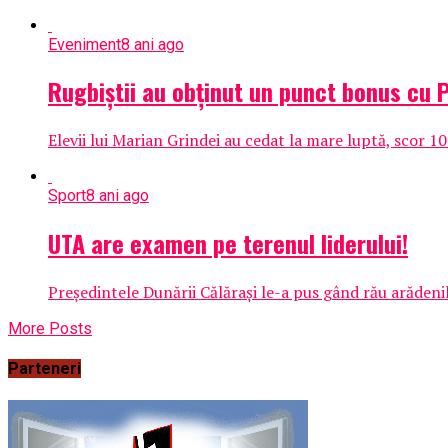
Eveniment
8 ani ago
Rugbiștii au obținut un punct bonus cu 
Elevii lui Marian Grindei au cedat la mare luptă, scor 1
Sport
8 ani ago
UTA are examen pe terenul liderului!
Președintele Dunării Călărași le-a pus gând rău arădenil
More Posts
Parteneri