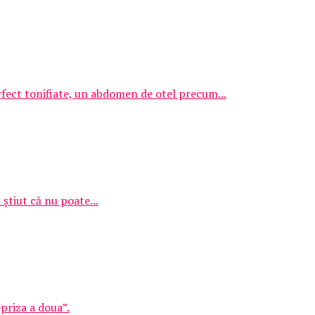
fect tonifiate, un abdomen de otel precum...
 știut că nu poate...
priza a doua”.