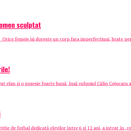
domen sculptat
rice femeie isi doreste un corp fara imperfectiuni, brate per
ile!
avut elan și o posesie foarte bună, însă vulpoiul Călin Cojocaru a
i
de fotbal dedicată elevilor între 6 și 12 ani, a intrat în „re