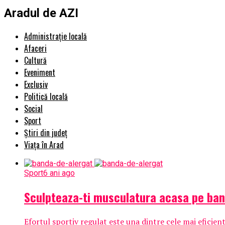
Aradul de AZI
Administrație locală
Afaceri
Cultură
Eveniment
Exclusiv
Politică locală
Social
Sport
Știri din județ
Viața în Arad
Sport
6 ani ago
Sculpteaza-ti musculatura acasa pe band
Efortul sportiv regulat este una dintre cele mai eficient