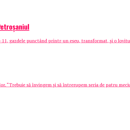
Petroșaniul
0-11, gazdele punctând printr-un eseu, transformat, și o lovitur
or. “Trebuie să învingem şi să întrerupem seria de patru meciur