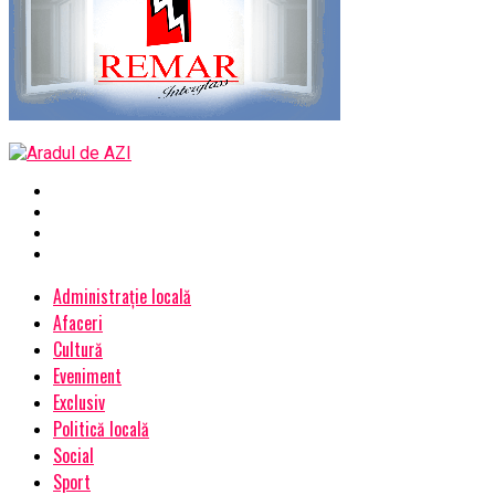
Administrație locală
Afaceri
Cultură
Eveniment
Exclusiv
Politică locală
Social
Sport