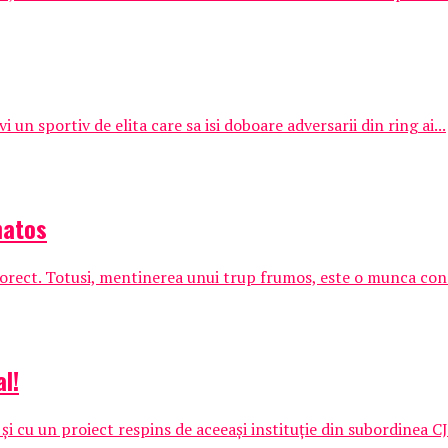
i un sportiv de elita care sa isi doboare adversarii din ring ai...
natos
 corect. Totusi, mentinerea unui trup frumos, este o munca const
l!
 cu un proiect respins de aceeași instituție din subordinea CJA,