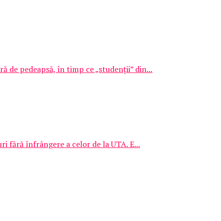
ă de pedeapsă, în timp ce „studenții” din...
i fără înfrângere a celor de la UTA. E...