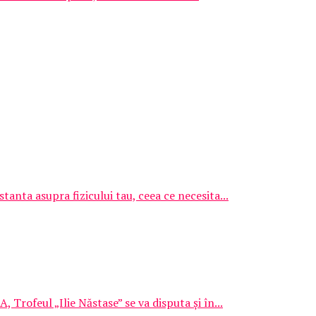
anta asupra fizicului tau, ceea ce necesita...
 Trofeul „Ilie Năstase” se va disputa și în...