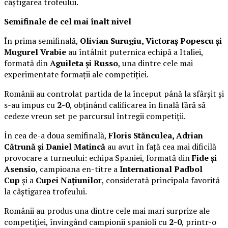
câștigarea trofeului.
Semifinale de cel mai înalt nivel
În prima semifinală,
Olivian Surugiu, Victoraș Popescu și
Mugurel Vrabie
au întâlnit puternica echipă a Italiei,
formată din
Aguileta și Russo
, una dintre cele mai
experimentate formații ale competiției.
Românii au controlat partida de la început până la sfârșit și
s-au impus cu
2-0
, obținând calificarea în finală fără să
cedeze vreun set pe parcursul întregii competiții.
În cea de-a doua semifinală,
Floris Stănculea, Adrian
Cătrună și Daniel Matincă
au avut în față cea mai dificilă
provocare a turneului: echipa Spaniei, formată din
Fide și
Asensio
, campioana en-titre a
International Padbol
Cup
și a
Cupei Națiunilor
, considerată principala favorită
la câștigarea trofeului.
Românii au produs una dintre cele mai mari surprize ale
competiției, învingând campionii spanioli cu
2-0
, printr-o