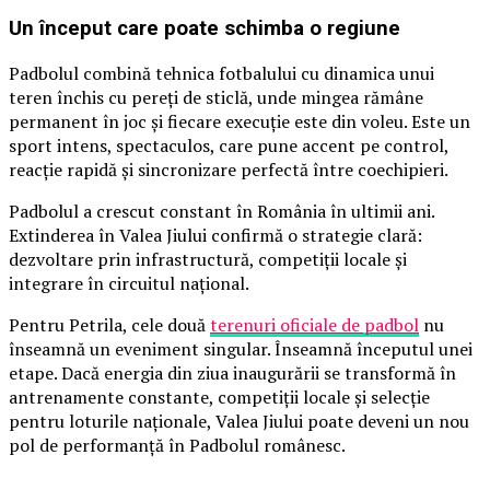
Un început care poate schimba o regiune
Padbolul combină tehnica fotbalului cu dinamica unui
teren închis cu pereți de sticlă, unde mingea rămâne
permanent în joc și fiecare execuție este din voleu. Este un
sport intens, spectaculos, care pune accent pe control,
reacție rapidă și sincronizare perfectă între coechipieri.
Padbolul a crescut constant în România în ultimii ani.
Extinderea în Valea Jiului confirmă o strategie clară:
dezvoltare prin infrastructură, competiții locale și
integrare în circuitul național.
Pentru Petrila, cele două
terenuri oficiale de padbol
nu
înseamnă un eveniment singular. Înseamnă începutul unei
etape. Dacă energia din ziua inaugurării se transformă în
antrenamente constante, competiții locale și selecție
pentru loturile naționale, Valea Jiului poate deveni un nou
pol de performanță în Padbolul românesc.