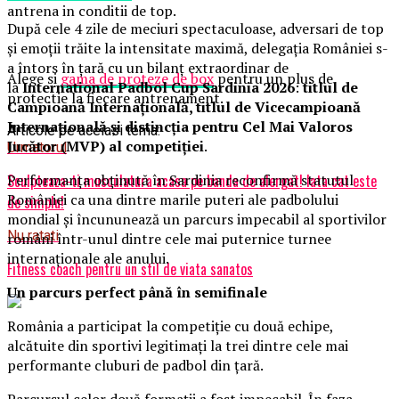
antrena in conditii de top.
După cele 4 zile de meciuri spectaculoase, adversari de top
și emoții trăite la intensitate maximă, delegația României s-
a întors în țară cu un bilanț extraordinar de
Alege si
gama de proteze de box
pentru un plus de
la
International Padbol Cup Sardinia 2026
:
titlul de
protectie la fiecare antrenament.
Campioană Internațională, titlul de Vicecampioană
Internațională și distincția pentru Cel Mai Valoros
Articole pe aceiasi tema:
Jucător (MVP) al competiției
.
Urmatorul
Performanța obținută în Sardinia reconfirmă statutul
Sculpteaza-ti musculatura acasa pe banda de alergat! Iata cat este
României ca una dintre marile puteri ale padbolului
de simplu!
mondial și încununează un parcurs impecabil al sportivilor
Nu ratati
români într-unul dintre cele mai puternice turnee
internaționale ale anului.
Fitness coach pentru un stil de viata sanatos
Un parcurs perfect până în semifinale
România a participat la competiție cu două echipe,
alcătuite din sportivi legitimați la trei dintre cele mai
performante cluburi de padbol din țară.
Parcursul celor două formații a fost impecabil. În faza