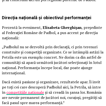
Direcția națională și obiectivul performanței
Prezentă la eveniment,
Elisabeta Gherghișan
, președinte
al Federației Române de Padbol, a pus accent pe direcția
națională:
„Padbolul nu se dezvoltă prin declarații, ci prin terenuri
construite și competiții organizate. Ce se întâmplă astăzi la
Petrila este un exemplu concret. Ne dorim ca din astfel de
comunități să apară următorii jucători selecționați în lotul
național. Performanța începe local, dar poate ajunge
internațional.
Dacă există pasiune și organizare, rezultatele apar. Îi invit
pe toți cei care descoperă Padbolul aici, la Petrila, să intre
în
competițiile naționale
și să creadă în șansa lor. România
are nevoie permanent de jucători noi, curajoși, pregătiți să
facă pasul spre marea performanță.”