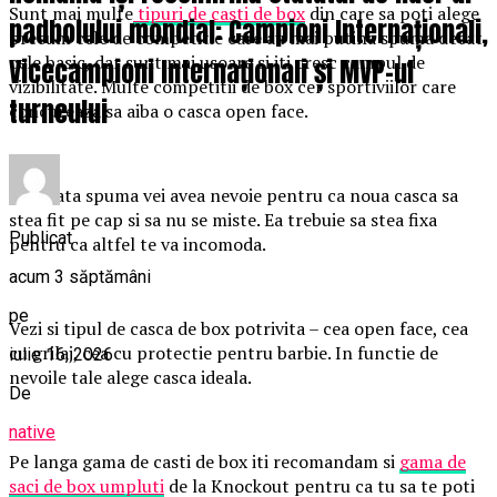
Sunt mai multe
tipuri de casti de box
din care sa poti alege
padbolului mondial: Campioni Internaționali,
precum cele de competitie care au mai putina spuma decat
cele basic, dar sunt mai usoare si iti cresc campul de
Vicecampioni Internaționali și MVP-ul
vizibilitate. Multe competitii de box cer sportiviilor care
turneului
concureaza sa aiba o casca open face.
Vezi cata spuma vei avea nevoie pentru ca noua casca sa
stea fit pe cap si sa nu se miste. Ea trebuie sa stea fixa
Publicat
pentru ca altfel te va incomoda.
acum 3 săptămâni
pe
Vezi si tipul de casca de box potrivita – cea open face, cea
cu grilaj, cea cu protectie pentru barbie. In functie de
iulie 16, 2026
nevoile tale alege casca ideala.
De
native
Pe langa gama de casti de box iti recomandam si
gama de
saci de box umpluti
de la Knockout pentru ca tu sa te poti