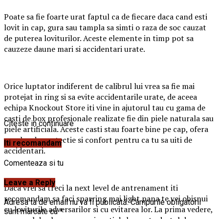
Poate sa fie foarte urat faptul ca de fiecare daca cand esti
lovit in cap, gura sau tampla sa simti o raza de soc cauzat
de puterea loviturilor. Aceste elemente in timp pot sa
cauzeze daune mari si accidentari urate.
Orice luptator indiferent de calibrul lui vrea sa fie mai
protejat in ring si sa evite accidentarile urate, de aceea
echipa Knockout Store iti vine in ajutorul tau cu gama de
casti de box profesionale realizate fie din piele naturala sau
Citeste in continuare
piele artificiala. Aceste casti stau foarte bine pe cap, ofera
un plus de protectie si confort pentru ca tu sa uiti de
Iti recomandam
accidentari.
Comenteaza si tu
Leave a Reply
Daca vrei sa treci la next level de antrenament iti
recomandam sa faci sparring mai light pana te vei obisnui
Adresa ta de email nu va fi publicată.
Câmpurile obligatorii
cu loviturile adversarilor si cu evitarea lor. La prima vedere,
sunt marcate cu
*