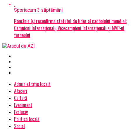
Sport
acum 3 săptămâni
România își reconfirmă statutul de lider al padbolului mondial:
Campioni Internaționali, Vicecampioni Internaționali și MVP-ul
turneului
Administrație locală
Afaceri
Cultură
Eveniment
Exclusiv
Politică locală
Social