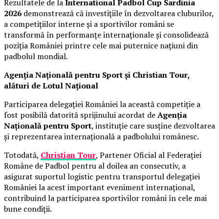
Rezultatele de la
International Padbol Cup Sardinia
2026
demonstrează că investițiile în dezvoltarea cluburilor,
a competițiilor interne și a sportivilor români se
transformă în performanțe internaționale și consolidează
poziția României printre cele mai puternice națiuni din
padbolul mondial.
Agenția Națională pentru Sport și Christian Tour,
alături de Lotul Național
Participarea delegației României la această competiție a
fost posibilă datorită sprijinului acordat de
Agenția
Națională pentru Sport
, instituție care susține dezvoltarea
și reprezentarea internațională a padbolului românesc.
Totodată,
Christian Tour
, Partener Oficial al Federației
Române de Padbol pentru al doilea an consecutiv, a
asigurat suportul logistic pentru transportul delegației
României la acest important eveniment internațional,
contribuind la participarea sportivilor români în cele mai
bune condiții.