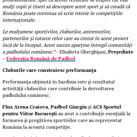
mulți copii și tineri să descopere acest sport și să creadă că
România poate continua să scrie istorie în competițiile
internaționale.
Le mulțumesc sportivilor, cluburilor, antrenorilor,
partenerilor și tuturor celor care au crezut în acest proiect
încă de la început. Acest succes aparține întregii comunități
a padbolului românesc.”
– Elisabeta Gherghișan
,
Președinte
–
Federația Română de Padbol
Cluburile care construiesc performanța
Performanța obținută în Sardinia este și rezultatul
activității cluburilor care contribuie la dezvoltarea
padbolului românesc.
Flux Arena Craiova
,
Padbol Giurgiu
și
ACS Sportul
pentru Viitor București
au avut o contribuție esențială la
formarea și pregătirea sportivilor care au reprezentat
România la această competiție.