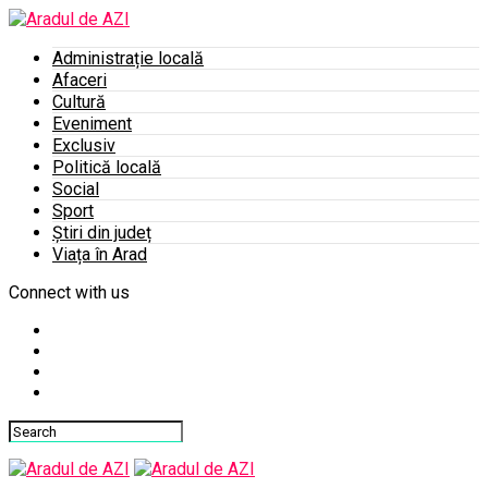
Administrație locală
Afaceri
Cultură
Eveniment
Exclusiv
Politică locală
Social
Sport
Știri din județ
Viața în Arad
Connect with us