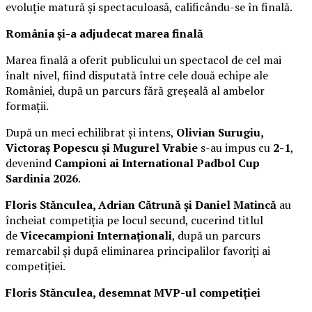
evoluție matură și spectaculoasă, calificându-se în finală.
România și-a adjudecat marea finală
Marea finală a oferit publicului un spectacol de cel mai
înalt nivel, fiind disputată între cele două echipe ale
României, după un parcurs fără greșeală al ambelor
formații.
După un meci echilibrat și intens,
Olivian Surugiu,
Victoraș Popescu și Mugurel Vrabie
s-au impus cu
2-1
,
devenind
Campioni ai International Padbol Cup
Sardinia 2026
.
Floris Stănculea, Adrian Cătrună și Daniel Matincă
au
încheiat competiția pe locul secund, cucerind titlul
de
Vicecampioni Internaționali
, după un parcurs
remarcabil și după eliminarea principalilor favoriți ai
competiției.
Floris Stănculea, desemnat MVP-ul competiției