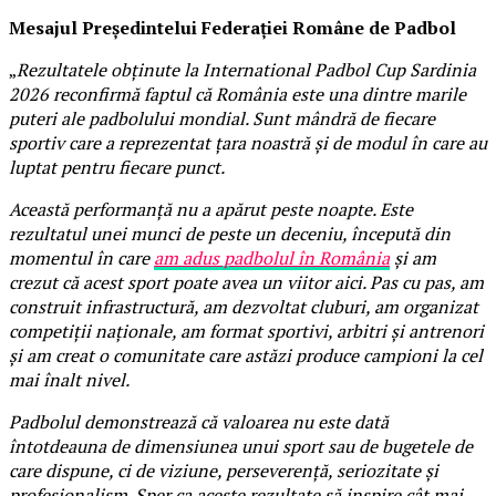
Mesajul Președintelui Federației Române de Padbol
„
Rezultatele obținute la International Padbol Cup Sardinia
2026 reconfirmă faptul că România este una dintre marile
puteri ale padbolului mondial. Sunt mândră de fiecare
sportiv care a reprezentat țara noastră și de modul în care au
luptat pentru fiecare punct.
Această performanță nu a apărut peste noapte. Este
rezultatul unei munci de peste un deceniu, începută din
momentul în care
am adus padbolul în România
și am
crezut că acest sport poate avea un viitor aici. Pas cu pas, am
construit infrastructură, am dezvoltat cluburi, am organizat
competiții naționale, am format sportivi, arbitri și antrenori
și am creat o comunitate care astăzi produce campioni la cel
mai înalt nivel.
Padbolul demonstrează că valoarea nu este dată
întotdeauna de dimensiunea unui sport sau de bugetele de
care dispune, ci de viziune, perseverență, seriozitate și
profesionalism. Sper ca aceste rezultate să inspire cât mai