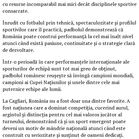
cu resurse incomparabil mai mici decât disciplinele sportive
consacrate.
Înrudit cu fotbalul prin tehnică, spectaculozitate și profilul
sportivilor care îl practică, padbolul demonstrează că
România poate construi performanță la cel mai înalt nivel
atunci când există pasiune, continuitate și o strategie clară
de dezvoltare.
Într-o perioadă în care performanțele internaționale ale
sporturilor de echipă sunt tot mai greu de obținut,
padbolul românesc reușește să învingă campioni mondiali,
campioni ai Cupei Națiunilor și unele dintre cele mai
puternice echipe ale lumii.
La Cagliari, România nu a fost doar una dintre favorite. A
fost națiunea care a dominat competiția, cucerind aurul,
argintul și distincția pentru cel mai valoros jucător al
turneului, demonstrând că și un sport emergent poate
deveni un motiv de mândrie națională atunci când este
construit cu seriozitate și susținut de oameni dedicați.