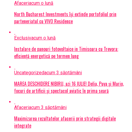
Afaceri
acum o lună
North Bucharest Investments își extinde portofoliul prin
parteneriatul cu VIVO Residence
Exclusiv
acum o lună
Instalare de panouri fotovoltaice in Timisoara cu Trevora:
eficiență energetică pe termen lung
Uncategorized
acum 3 săptămâni
MAREA DESCHIDERE NIBIRU, azi 16 IULIE! Delia, Puya și Mario,
focuri de artificii și spectacol aviatic în prima seară
Afaceri
acum 3 săptămâni
Maximizarea rezultatelor afacerii prin strategii digitale
integrate