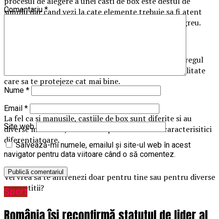
procesul de alegere a unei casti de box este destul de
Comentariu
*
simplu dar cand vezi la cate elemente trebuie sa fi atent
parca vei constata ca procesul de alegere este mai greu.
Cand te gandesti ca o casca de box iti va proteja intregul
cap si pometii parca ai vrea sa alegi un produs de calitate
care sa te protejeze cat mai bine.
Nume
*
Email
*
La fel ca si manusile, castiile de box sunt diferite si au
Site web
diverse materiale, sisteme de prindere si alte caracterisitici
diferentiatoare.
Salvează-mi numele, emailul și site-ul web în acest
navigator pentru data viitoare când o să comentez.
Vei vrea sa te antrenezi doar pentru tine sau pentru diverse
competitii?
Sport
România își reconfirmă statutul de lider al