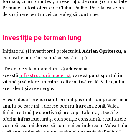
formală, ci un prim test, un exercițiu de curaj și curiozitate.
Premiile au fost oferite de Clubul Padbol Petrila, ca semn
de susținere pentru cei care aleg să continue.
Investiție pe termen lung
Inițiatorul și investitorul proiectului,
Adrian Oprițescu
, a
explicat clar ce înseamnă această etapă:
„De ani de zile mi-am dorit să aducem aici
această
infrastructură modernă
, care să pună sportul în
vitrină și să ofere tinerilor o alternativă reală. Valea Jiului
are talent și are energie.
Aceste două terenuri sunt primul pas dintr-un proiect mai
amplu pe care mi-l doresc pentru întreaga zonă. Valea
Jiului are tradiție sportivă și are copii talentați. Dacă le
oferim infrastructură și competiție constantă, rezultatele
vor apărea. Îmi doresc să continui extinderea în Valea Jiului
și să construim aici un pol regional puternic de Padbol.”