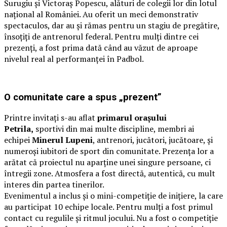
Surugiu și Victoraș Popescu, alături de colegii lor din lotul
național al României. Au oferit un meci demonstrativ
spectaculos, dar au și rămas pentru un stagiu de pregătire,
însoțiți de antrenorul federal. Pentru mulți dintre cei
prezenți, a fost prima dată când au văzut de aproape
nivelul real al performanței în Padbol.
O comunitate care a spus „prezent”
Printre invitați s-au aflat
primarul orașului
Petrila,
sportivi din mai multe discipline, membri ai
echipei
Minerul Lupeni
, antrenori, jucători, jucătoare, și
numeroși iubitori de sport din comunitate. Prezența lor a
arătat că proiectul nu aparține unei singure persoane, ci
întregii zone. Atmosfera a fost directă, autentică, cu mult
interes din partea tinerilor.
Evenimentul a inclus și o mini-competiție de inițiere, la care
au participat 10 echipe locale. Pentru mulți a fost primul
contact cu regulile și ritmul jocului. Nu a fost o competiție