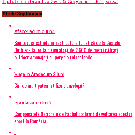
faptul că un brand ca Geek & Gorgeous — deși pare...
Știrile Săptămânii
Afaceri
acum o lună
Sun Leader extinde infrastructura turistică de la Castelul
Bethlen-Haller la o suprafață de 2.600 de metri pătrați
outdoor amenajați cu pergole retractabile
Viața în Arad
acum 2 luni
Cât de mult putem utiliza o anvelopă?
Sport
acum o lună
Campionatele Naționale de Padbol confirmă dezvoltarea acestui
sport în România