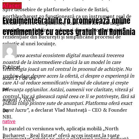
Afaceri
Spre deosebire de platformele clasice de listări,
northbucharest.ro funcționează ca un instrument real de
EvenimenteGratuite.ro promovează online
decizie pentru cumpărători, conectând într-un singur
evenimentele cu acces gratuit din România
ecosistem unele dintre cele mai dinamice oportunități
rezidențiale din București și simplificând procesul de
selecție al unei locuințe.
„
Lansarea acestui ecosistem digital marchează trecerea
noastră de la intermediere clasică la un model în care
Publicat
tehnologia joacă un rol central în procesul de achiziție. Nu
vorbim doar despre acces la ofertă, ci despre o experiență în
acum 21 de ore
care AI-ul reduce semnificativ timpul de căutare și crește
pe
relevanța opțiunilor
.
Astăzi, oamenii vor claritate, viteză și
control. Vor să găsească rapid ceea ce li se potrivește, fără să
august 7, 2026
piardă timp printre sute de anunțuri. Platforma oferă exact
acest lucru”
, a declarat Vlad Musteață – CEO & Founder
De
NBI.
native
În paralel cu versiunea web, aplicația mobilă „North
Bucharest – Real Estate” oferă acces instant la toate
EvenimenteGratuite.ro este o platformă online dedicată