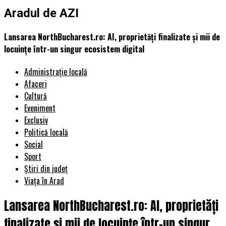
Aradul de AZI
Lansarea NorthBucharest.ro: AI, proprietăți finalizate și mii de
locuințe într-un singur ecosistem digital
Administrație locală
Afaceri
Cultură
Eveniment
Exclusiv
Politică locală
Social
Sport
Știri din județ
Viața în Arad
Lansarea NorthBucharest.ro: AI, proprietăți
finalizate și mii de locuințe într-un singur