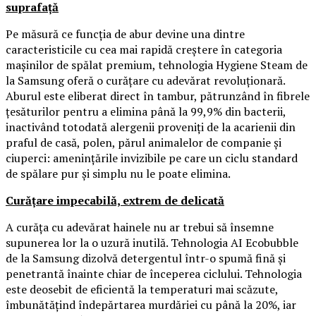
suprafață
Pe măsură ce funcția de abur devine una dintre
caracteristicile cu cea mai rapidă creștere în categoria
mașinilor de spălat premium, tehnologia Hygiene Steam de
la Samsung oferă o curățare cu adevărat revoluționară.
Aburul este eliberat direct în tambur, pătrunzând în fibrele
țesăturilor pentru a elimina până la 99,9% din bacterii,
inactivând totodată alergenii proveniți de la acarienii din
praful de casă, polen, părul animalelor de companie și
ciuperci: amenințările invizibile pe care un ciclu standard
de spălare pur și simplu nu le poate elimina.
Curățare impecabilă, extrem de delicată
A curăța cu adevărat hainele nu ar trebui să însemne
supunerea lor la o uzură inutilă. Tehnologia AI Ecobubble
de la Samsung dizolvă detergentul într-o spumă fină și
penetrantă înainte chiar de începerea ciclului. Tehnologia
este deosebit de eficientă la temperaturi mai scăzute,
îmbunătățind îndepărtarea murdăriei cu până la 20%, iar