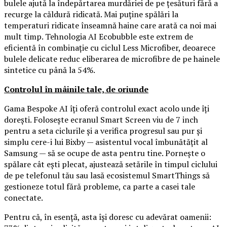
bulele ajută la îndepărtarea murdăriei de pe țesături fără a
recurge la căldură ridicată. Mai puține spălări la
temperaturi ridicate înseamnă haine care arată ca noi mai
mult timp. Tehnologia AI Ecobubble este extrem de
eficientă în combinație cu ciclul Less Microfiber, deoarece
bulele delicate reduc eliberarea de microfibre de pe hainele
sintetice cu până la 54%.
Controlul în mâinile tale, de oriunde
Gama Bespoke AI îți oferă controlul exact acolo unde îți
dorești. Folosește ecranul Smart Screen viu de 7 inch
pentru a seta ciclurile și a verifica progresul sau pur și
simplu cere-i lui Bixby — asistentul vocal îmbunătățit al
Samsung — să se ocupe de asta pentru tine. Pornește o
spălare cât ești plecat, ajustează setările în timpul ciclului
de pe telefonul tău sau lasă ecosistemul SmartThings să
gestioneze totul fără probleme, ca parte a casei tale
conectate.
Pentru că, în esență, asta își doresc cu adevărat oamenii: