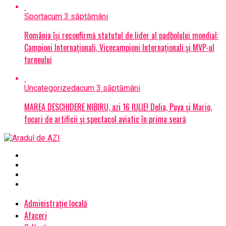
Sport
acum 3 săptămâni
România își reconfirmă statutul de lider al padbolului mondial:
Campioni Internaționali, Vicecampioni Internaționali și MVP-ul
turneului
Uncategorized
acum 3 săptămâni
MAREA DESCHIDERE NIBIRU, azi 16 IULIE! Delia, Puya și Mario,
focuri de artificii și spectacol aviatic în prima seară
Administrație locală
Afaceri