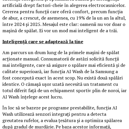
artificială drept factori-cheie în alegerea electrocasnicelor.
Cererea pentru funcții care oferă confort, precum funcția
de abur, a crescut, de asemenea, cu 19% de la un an la altul,
între 2024 și 2025. Mesajul este clar: oamenii nu vor doar o
mașină de spălat. Ei vor un mod mai inteligent de a trăi.
Inteligență care se adaptează la tine
Am parcurs un drum lung de la primele mașini de spălat
acționate manual. Consumatorii de astăzi solicită funcții
mai inteligente, care să asigure o spălare mai eficientă și de
calitate superioară, iar funcția AI Wash de la Samsung a
fost concepută exact în acest scop. Nu există două spălări
identice. O cămașă ușor uzată necesită un tratament cu
totul diferit față de un echipament sportiv plin de noroi, iar
AI Wash înțelege acest lucru.
În loc să se bazeze pe programe prestabilite, funcția AI
Wash utilizează senzori integrați pentru a detecta
greutatea rufelor, a evalua țesătura și a optimiza spălarea
după gradul de murdărie. Pe baza acestor informații,