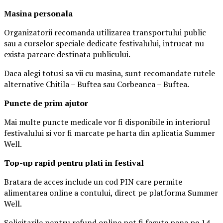
Masina
personal
a
Organizatorii recomanda utilizarea transportului public
sau a curselor speciale dedicate festivalului, intrucat nu
exista parcare destinata publicului.
Daca alegi totusi sa vii cu masina, sunt recomandate rutele
alternative Chitila – Buftea sau Corbeanca – Buftea.
Puncte de prim ajutor
Mai multe puncte medicale vor fi disponibile in interiorul
festivalului si vor fi marcate pe harta din aplicatia Summer
Well.
Top-up rapid pentru plati i
n festival
Bratara de acces include un cod PIN care permite
alimentarea online a contului, direct pe platforma Summer
Well.
Solicitarile pentru refund online pot fi facute pana pe 14