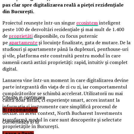
pas clar spre digitalizarea reală a pieței rezidențiale
din București.
Proiectul reunește într-un singur
ecosistem
inteligent
peste 100 de dezvoltări rezidențiale și mai mult de 1.400
de
proprietăți
disponibile, cu focus puternic
pe
apartamente
și locuințe finalizate, gata de mutare. De la
studiouri și apartamente până la duplexuri, penthouse-uri
și vile, platforma este construită pentru modul în care
oamenii caută astăzi proprietăți: rapid, intuitiv și complet
digital.
Lansarea vine într-un moment în care digitalizarea devine
parte integrantă din viața de zi cu zi, iar comportamentul
cumpărătorilor se schimbă accelerat. Utilizatorii nu mai
Citeste in continuare
caută doar listări, ci experiențe smart, acces instant la
informație și instrumente care simplifică procesul de
Iti recomandam
decizie. În acest context, North Bucharest Investments
transformă modul în care sunt descoperite și selectate
Comenteaza si tu
proprietățile în București.
Leave a Reply