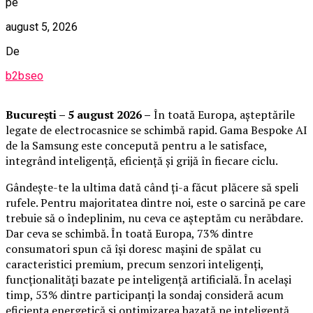
pe
august 5, 2026
De
b2bseo
București – 5 august 2026 –
În toată Europa, așteptările
legate de electrocasnice se schimbă rapid. Gama Bespoke AI
de la Samsung este concepută pentru a le satisface,
integrând inteligență, eficiență și grijă în fiecare ciclu.
Gândește-te la ultima dată când ți-a făcut plăcere să speli
rufele. Pentru majoritatea dintre noi, este o sarcină pe care
trebuie să o îndeplinim, nu ceva ce așteptăm cu nerăbdare.
Dar ceva se schimbă. În toată Europa, 73% dintre
consumatori spun că își doresc mașini de spălat cu
caracteristici premium, precum senzori inteligenți,
funcționalități bazate pe inteligență artificială. În același
timp, 53% dintre participanți la sondaj consideră acum
eficiența energetică și optimizarea bazată pe inteligență