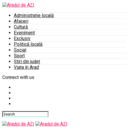
Administrație locală
Afaceri
Cultură
Eveniment
Exclusiv
Politică locală
Social
Sport
Știri din județ
Viața în Arad
Connect with us