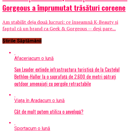
Gorgeous a împrumutat trăsături coreene
Am stabilit deja două lucruri: ce înseamnă K-Beauty și
faptul că un brand ca Geek & Gorgeous — deși pare...
Știrile Săptămânii
Afaceri
acum o lună
Sun Leader extinde infrastructura turistică de la Castelul
Bethlen-Haller la o suprafață de 2.600 de metri pătrați
outdoor amenajați cu pergole retractabile
Viața în Arad
acum o lună
Cât de mult putem utiliza o anvelopă?
Sport
acum o lună