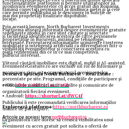
funcționalitățile platformei și permite utilizatorilor să
promovării evenimentelor cu acces gratuit din România,
rămână conectați permanent la dinamica pieței și la cele
care permite publicului să le descopere în funcție de
mai noi proprietăți finalizate disponibile.
locație.
Prin această lansare, North Bucharest Investments
Platforma afișează informații despre evenimentele gratuite
redefinește modul în care sunt căutate și selectate
și facilitează identificarea acestora de către persoanele
proprietățile în București, mizând pe tehnologie,
interesate. Prezentarea informațiilor urmărește creșterea
mobilitate și inteligență artificială ca diferențiatori într-o
vizibilității evenimentelor și conectarea acestora cu
piață rezidențială din ce în ce mai competitivă.
publicul interesat.
Viitorul căutării imobiliare este digital, mobil și AI-assisted.
EvenimenteGratuite.ro are exclusiv un rol de informare și
promovare și nu este organizatorul evenimentelor
Descarcă aplicația North Bucharest – Real Estate :
prezentate pe site. Programul, condițiile de participare și
• iOS:
https://shorturl.at/56vCu
eventualele modificări sunt stabilite și comunicate de
organizatorii fiecărui eveniment.
• Android:
https://shorturl.at/dWC4f
Publicului îi este recomandată verificarea informațiilor
Explorează platforma:
https://northbucharest.ro
înainte de participare.
Articole pe aceiasi tema:
northbucharest.ro
Organizatorii care doresc să crească vizibilitatea unui
eveniment cu acces gratuit pot solicita o ofertă de