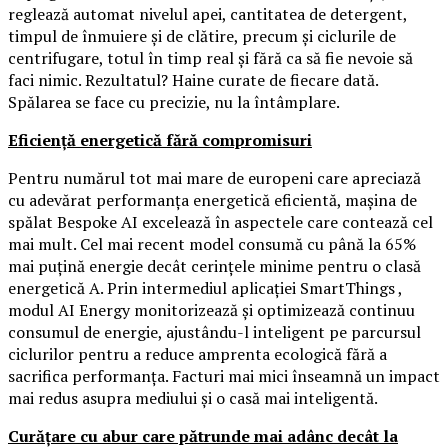
reglează automat nivelul apei, cantitatea de detergent,
timpul de înmuiere și de clătire, precum și ciclurile de
centrifugare, totul în timp real și fără ca să fie nevoie să
faci nimic. Rezultatul? Haine curate de fiecare dată.
Spălarea se face cu precizie, nu la întâmplare.
Eficiență energetică fără compromisuri
Pentru numărul tot mai mare de europeni care apreciază
cu adevărat performanța energetică eficientă, mașina de
spălat Bespoke AI excelează în aspectele care contează cel
mai mult. Cel mai recent model consumă cu până la 65%
mai puțină energie decât cerințele minime pentru o clasă
energetică A. Prin intermediul aplicației SmartThings ,
modul AI Energy monitorizează și optimizează continuu
consumul de energie, ajustându-l inteligent pe parcursul
ciclurilor pentru a reduce amprenta ecologică fără a
sacrifica performanța. Facturi mai mici înseamnă un impact
mai redus asupra mediului și o casă mai inteligentă.
Curățare cu abur care pătrunde mai adânc decât la