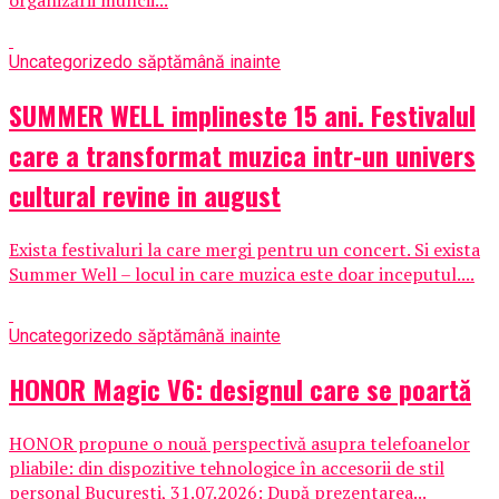
organizării muncii...
Uncategorized
o săptămână inainte
SUMMER WELL implineste 15 ani. Festivalul
care a transformat muzica intr-un univers
cultural revine in august
Exista festivaluri la care mergi pentru un concert. Si exista
Summer Well – locul in care muzica este doar inceputul....
Uncategorized
o săptămână inainte
HONOR Magic V6: designul care se poartă
HONOR propune o nouă perspectivă asupra telefoanelor
pliabile: din dispozitive tehnologice în accesorii de stil
personal București, 31.07.2026: După prezentarea...