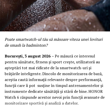
Intre 3 si 6 august: 10:00 – 20:00
Vineri, 7 august: 10:00 – 13:00
Ridicarea bratarilor inainte de festival se poate face
exclusiv de catre detinatorii de abonamente sau invitatii
de tip full pass.
Poate smartwatch-ul t
ău
să măsoare viteza unei lovituri
Accesul i
n festival
de smash la badminton?
Intrarea in festival se face, ca in fiecare an, din strada
București,
3 august 2026
–
Pe măsură ce interesul
Oltului.
pentru sănătate, fitness și sport crește, utilizatorii au
așteptări tot mai ridicate de la smartwatch-uri și
Program acces:
brățările inteligente. Dincolo de monitorizarea de bază,
aceștia caută informații relevante despre performanță,
Vineri: incepand cu ora 16:00
funcții care îi pot susține în timpul antrenamentelor și
instrumente dedicate sănătății și stării de bine. HONOR
Sambata si duminica: incepand cu ora 14:00
Watch 6 răspunde acestor nevoi prin funcții avansate de
Pentru o experienta cat mai relaxata, organizatorii
monitorizare sportivă și analiză a datelor.
recomanda sosirea cat mai devreme, in special in prima