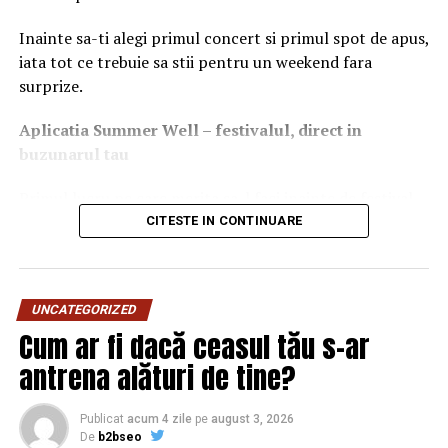
Inainte sa-ti alegi primul concert si primul spot de apus,
iata tot ce trebuie sa stii pentru un weekend fara
surprize.
Aplica
t
ia Summer Well
– festivalul, direct in
buzunarul tau
Primul lucru pe care merita sa-l faci inainte de festival
este sa descarci aplicatia Summer Well, disponibila in
CITESTE IN CONTINUARE
App Store si Google Play.
Aici vei gasi programul complet pe zile, harta
UNCATEGORIZED
festivalului, zonele de food & drinks, activitatile de
Cum ar fi dacă ceasul tău s-ar
entertainment, informatiile utile si biletele achizitionate
online. Activeaza notificarile pentru a primi in timp real
antrena alături de tine?
toate update-urile importante pe parcursul festivalului.
Publicat
acum 4 zile
pe
august 3, 2026
De
b2bseo