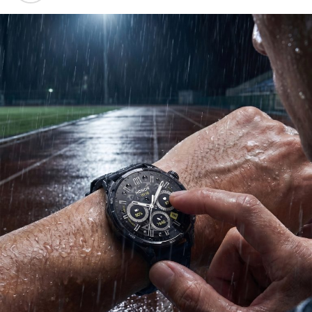
Biletul de acces
Fiecare participant trebuie sa prezinte propriul bilet la
intrare, in format digital sau tiparit. Daca vii impreuna
cu prietenii, asigura-te ca fiecare persoana are acces la
propriul bilet inainte de a ajunge la festival.
Ridica-t
i br
at
ara
inainte de festival
Daca esti dintre cei mai bine pregatiti, poti ridica, intre 3
si 6 August, bratara din:
Orange Shop Victoriei (9:00 – 18:00)
Orange Shop Plaza (12:00 – 20:00)
Orange Shop Park Lake (12:00 – 20:00)
Incepand cu luni, 3.08, batarile pot fi comandate si prin
aplicatia WOLT.