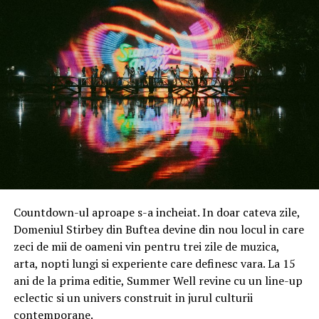
Astăzi, Activ Property Services privește spre viitor cu
aceeași responsabilitate care i-a definit parcursul:
consolidarea expertizei locale, investiția în echipă și
dezvoltarea unor servicii adaptate unei piețe în continuă
transformare.
Mulțumim tuturor partenerilor, clienților și colegilor
care fac parte din povestea noastră!
Sursa:
Romania Imobiliara
.
Countdown-ul aproape s-a incheiat. In doar cateva zile,
ARTICOLE PE ACEIASI TEMA:
CEO ACTIV PROPERTY SERVICES SRL
Domeniul Stirbey din Buftea devine din nou locul in care
FIRMA DE CONSULTANTA IMOBILIARA CU EXPERIENTA
zeci de mii de oameni vin pentru trei zile de muzica,
RAZVAN GHEORGHE
ROMANIAIMOBILIARA.RO
arta, nopti lungi si experiente care definesc vara. La 15
ani de la prima editie, Summer Well revine cu un line-up
eclectic si un univers construit in jurul culturii
contemporane.