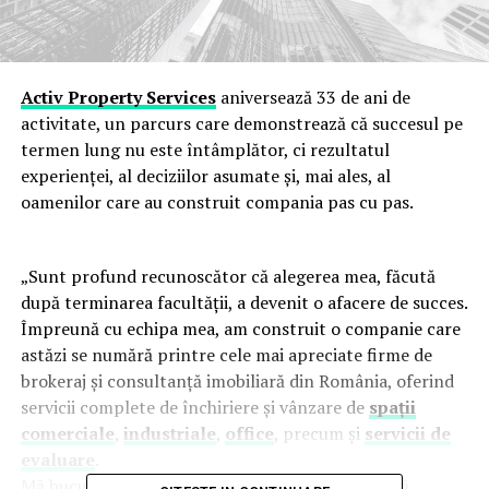
Activ Property Services
aniversează 33 de ani de
activitate, un parcurs care demonstrează că succesul pe
termen lung nu este întâmplător, ci rezultatul
experienței, al deciziilor asumate și, mai ales, al
oamenilor care au construit compania pas cu pas.
„Sunt profund recunoscător că alegerea mea, făcută
după terminarea facultății, a devenit o afacere de succes.
Împreună cu echipa mea, am construit o companie care
astăzi se numără printre cele mai apreciate firme de
brokeraj și consultanță imobiliară din România, oferind
servicii complete de închiriere și vânzare de
spații
comerciale
,
industriale
,
office
, precum și
servicii de
evaluare
.
Mă bucur să văd deja în compania noastră o nouă