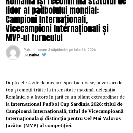
România își reconfirmă statutul de
incluzive
.”
lider al padbolului mondial:
Campioni Internaționali,
Vicecampioni Internaționali și
MVP-ul turneului
Publicat
acum 3 săptămâni
pe
iulie 16, 2026
De
native
După cele 4 zile de meciuri spectaculoase, adversari de
top și emoții trăite la intensitate maximă, delegația
României s-a întors în țară cu un bilanț extraordinar de
la
International Padbol Cup Sardinia 2026
:
titlul de
Campioană Internațională, titlul de Vicecampioană
Internațională și distincția pentru Cel Mai Valoros
Jucător (MVP) al competiției
.