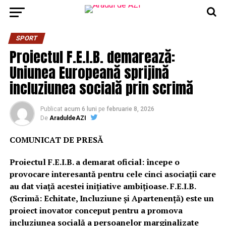
SPORT
Proiectul F.E.I.B. demarează:
Uniunea Europeană sprijină
incluziunea socială prin scrimă
Publicat
acum 6 luni
pe
februarie 8, 2026
De
AraduldeAZI
COMUNICAT DE PRESĂ
Proiectul F.E.I.B. a demarat oficial: începe o
provocare interesantă pentru cele cinci asociații care
au dat viață acestei inițiative ambițioase. F.E.I.B.
(Scrimă: Echitate, Incluziune și Apartenență) este un
proiect inovator conceput pentru a promova
incluziunea socială a persoanelor marginalizate