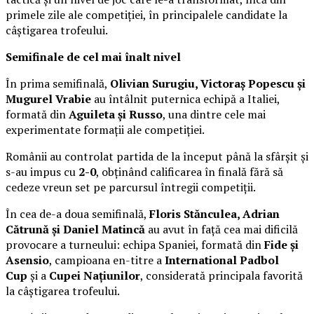
primele zile ale competiției, în principalele candidate la
câștigarea trofeului.
Semifinale de cel mai înalt nivel
În prima semifinală,
Olivian Surugiu, Victoraș Popescu și
Mugurel Vrabie
au întâlnit puternica echipă a Italiei,
formată din
Aguileta și Russo
, una dintre cele mai
experimentate formații ale competiției.
Românii au controlat partida de la început până la sfârșit și
s-au impus cu
2-0
, obținând calificarea în finală fără să
cedeze vreun set pe parcursul întregii competiții.
În cea de-a doua semifinală,
Floris Stănculea, Adrian
Cătrună și Daniel Matincă
au avut în față cea mai dificilă
provocare a turneului: echipa Spaniei, formată din
Fide și
Asensio
, campioana en-titre a
International Padbol
Cup
și a
Cupei Națiunilor
, considerată principala favorită
la câștigarea trofeului.