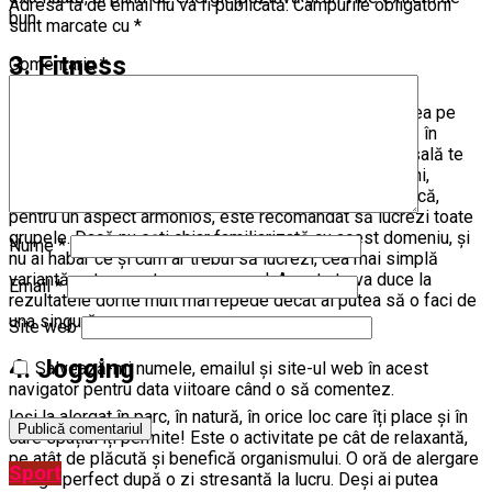
Adresa ta de email nu va fi publicată.
Câmpurile obligatorii
bun.
sunt marcate cu
*
3. Fitness
Comentariu
*
Mersul la sală e principalul gând la care ne duce mintea pe
toate prima dată. Este foarte la îndemână, mai ales că în
fiecare oraș sunt zeci de săli de fitness. Mergând la sală te
poți focusa în mod special pe anumite tipuri de mușchi,
lucrând exact ceea ce vrei să îmbunătățești. Cu toate că,
pentru un aspect armonios, este recomandat să lucrezi toate
grupele. Dacă nu ești chiar familiarizată cu acest domeniu, și
Nume
*
nu ai habar ce și cum ar trebui să lucrezi, cea mai simplă
variantă este un antrenor personal. Acesta te va duce la
Email
*
rezultatele dorite mult mai repede decât ai putea să o faci de
una singură.
Site web
4. Jogging
Salvează-mi numele, emailul și site-ul web în acest
navigator pentru data viitoare când o să comentez.
Ieși la alergat în parc, în natură, în orice loc care îți place și în
care spațiul îți permite! Este o activitate pe cât de relaxantă,
pe atât de plăcută și benefică organismului. O oră de alergare
Sport
merge perfect după o zi stresantă la lucru. Deși ai putea