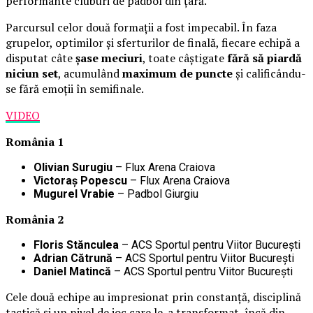
performante cluburi de padbol din țară.
Parcursul celor două formații a fost impecabil. În faza
grupelor, optimilor și sferturilor de finală, fiecare echipă a
disputat câte
șase meciuri
, toate câștigate
fără să piardă
niciun set
, acumulând
maximum de puncte
și calificându-
se fără emoții în semifinale.
VIDEO
România 1
Olivian Surugiu
– Flux Arena Craiova
Victoraș Popescu
– Flux Arena Craiova
Mugurel Vrabie
– Padbol Giurgiu
România 2
Floris Stănculea
– ACS Sportul pentru Viitor București
Adrian Cătrună
– ACS Sportul pentru Viitor București
Daniel Matincă
– ACS Sportul pentru Viitor București
Cele două echipe au impresionat prin constanță, disciplină
tactică și un nivel de joc care le-a transformat, încă din