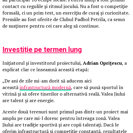
contact cu regulile și ritmul jocului. Nu a fost o competiție
formală, ci un prim test, un exercițiu de curaj și curiozitate.
Premiile au fost oferite de Clubul Padbol Petrila, ca semn
de susținere pentru cei care aleg să continue.
Investiție pe termen lung
Inițiatorul și investitorul proiectului,
Adrian Oprițescu
, a
explicat clar ce înseamnă această etapă:
„De ani de zile mi-am dorit să aducem aici
această
infrastructură modernă
, care să pună sportul în
vitrină și să ofere tinerilor o alternativă reală. Valea Jiului
are talent și are energie.
Aceste două terenuri sunt primul pas dintr-un proiect mai
amplu pe care mi-l doresc pentru întreaga zonă. Valea
Jiului are tradiție sportivă și are copii talentați. Dacă le
oferim infrastructură și competiție constantă, rezultatele