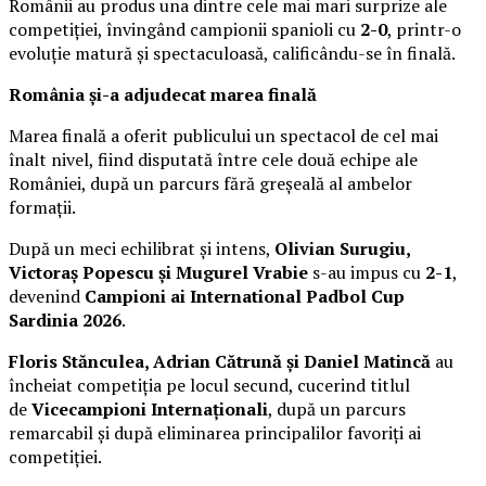
Românii au produs una dintre cele mai mari surprize ale
competiției, învingând campionii spanioli cu
2-0
, printr-o
evoluție matură și spectaculoasă, calificându-se în finală.
România și-a adjudecat marea finală
Marea finală a oferit publicului un spectacol de cel mai
înalt nivel, fiind disputată între cele două echipe ale
României, după un parcurs fără greșeală al ambelor
formații.
După un meci echilibrat și intens,
Olivian Surugiu,
Victoraș Popescu și Mugurel Vrabie
s-au impus cu
2-1
,
devenind
Campioni ai International Padbol Cup
Sardinia 2026
.
Floris Stănculea, Adrian Cătrună și Daniel Matincă
au
încheiat competiția pe locul secund, cucerind titlul
de
Vicecampioni Internaționali
, după un parcurs
remarcabil și după eliminarea principalilor favoriți ai
competiției.