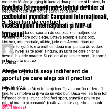
crede ca făcând jogging îți lucrezi doar picioare și fesierii, la
România își reconfirmă statutul de lider al
fel de bine îți lucrezi și abdomenul, spatele și brațele,
deoarece toate sunt active atunci când alergi.
padbolului mondial: Campioni Internaționali,
5. Sporturi de contact
Vicecampioni Internaționali și MVP-ul
turneului
Când vine vorba de sporturi de contact, ai o mulțime de
variante din care poți alege. Câteva exemple sunt: box,
kickbox, arte marțiale, aikido, judo etc. Aceste tipuri de
sporturi te ajută foarte mult din două mari puncte de vedere.
Primul, înveți să te aperi singură, un lucru de care chiar ai
nevoie în zilele noastre. Și cel de-al doilea, te menții în formă,
în timp ce te distrezi.
Publicat
Alege o ținută sexy indiferent de
acum 3 săptămâni
sportul pe care alegi să îl practici!
pe
iulie 16, 2026
O ținută în care arăți și te simți bine îți va spori încrederea în
tine, te va motiva și îți va da un vibe bun. Dacă vrei să fii în ton
De
cu moda chiar și atunci când faci sport, aruncă o privire pe
site-ul nostru și comandă-ți câteva dintre superbele noastre
native
seturi fitness
!