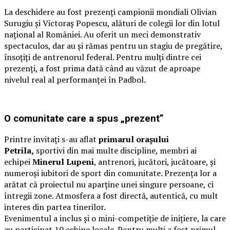
La deschidere au fost prezenți campionii mondiali Olivian
Surugiu și Victoraș Popescu, alături de colegii lor din lotul
național al României. Au oferit un meci demonstrativ
spectaculos, dar au și rămas pentru un stagiu de pregătire,
însoțiți de antrenorul federal. Pentru mulți dintre cei
prezenți, a fost prima dată când au văzut de aproape
nivelul real al performanței în Padbol.
O comunitate care a spus „prezent”
Printre invitați s-au aflat
primarul orașului
Petrila,
sportivi din mai multe discipline, membri ai
echipei
Minerul Lupeni
, antrenori, jucători, jucătoare, și
numeroși iubitori de sport din comunitate. Prezența lor a
arătat că proiectul nu aparține unei singure persoane, ci
întregii zone. Atmosfera a fost directă, autentică, cu mult
interes din partea tinerilor.
Evenimentul a inclus și o mini-competiție de inițiere, la care
au participat 10 echipe locale. Pentru mulți a fost primul