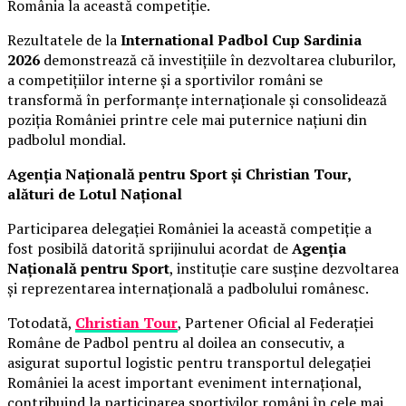
România la această competiție.
Rezultatele de la
International Padbol Cup Sardinia
2026
demonstrează că investițiile în dezvoltarea cluburilor,
a competițiilor interne și a sportivilor români se
transformă în performanțe internaționale și consolidează
poziția României printre cele mai puternice națiuni din
padbolul mondial.
Agenția Națională pentru Sport și Christian Tour,
alături de Lotul Național
Participarea delegației României la această competiție a
fost posibilă datorită sprijinului acordat de
Agenția
Națională pentru Sport
, instituție care susține dezvoltarea
și reprezentarea internațională a padbolului românesc.
Totodată,
Christian Tour
, Partener Oficial al Federației
Române de Padbol pentru al doilea an consecutiv, a
asigurat suportul logistic pentru transportul delegației
României la acest important eveniment internațional,
contribuind la participarea sportivilor români în cele mai