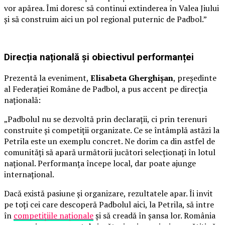
vor apărea. Îmi doresc să continui extinderea în Valea Jiului
și să construim aici un pol regional puternic de Padbol.”
Direcția națională și obiectivul performanței
Prezentă la eveniment,
Elisabeta Gherghișan
, președinte
al Federației Române de Padbol, a pus accent pe direcția
națională:
„Padbolul nu se dezvoltă prin declarații, ci prin terenuri
construite și competiții organizate. Ce se întâmplă astăzi la
Petrila este un exemplu concret. Ne dorim ca din astfel de
comunități să apară următorii jucători selecționați în lotul
național. Performanța începe local, dar poate ajunge
internațional.
Dacă există pasiune și organizare, rezultatele apar. Îi invit
pe toți cei care descoperă Padbolul aici, la Petrila, să intre
în
competițiile naționale
și să creadă în șansa lor. România