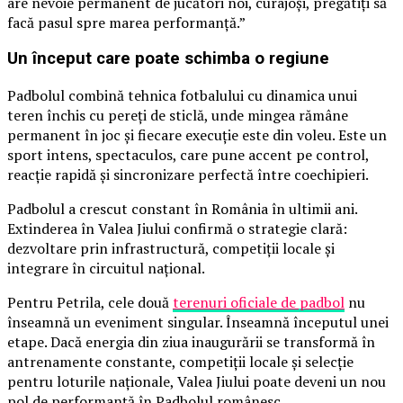
are nevoie permanent de jucători noi, curajoși, pregătiți să
facă pasul spre marea performanță.”
Un început care poate schimba o regiune
Padbolul combină tehnica fotbalului cu dinamica unui
teren închis cu pereți de sticlă, unde mingea rămâne
permanent în joc și fiecare execuție este din voleu. Este un
sport intens, spectaculos, care pune accent pe control,
reacție rapidă și sincronizare perfectă între coechipieri.
Padbolul a crescut constant în România în ultimii ani.
Extinderea în Valea Jiului confirmă o strategie clară:
dezvoltare prin infrastructură, competiții locale și
integrare în circuitul național.
Pentru Petrila, cele două
terenuri oficiale de padbol
nu
înseamnă un eveniment singular. Înseamnă începutul unei
etape. Dacă energia din ziua inaugurării se transformă în
antrenamente constante, competiții locale și selecție
pentru loturile naționale, Valea Jiului poate deveni un nou
pol de performanță în Padbolul românesc.