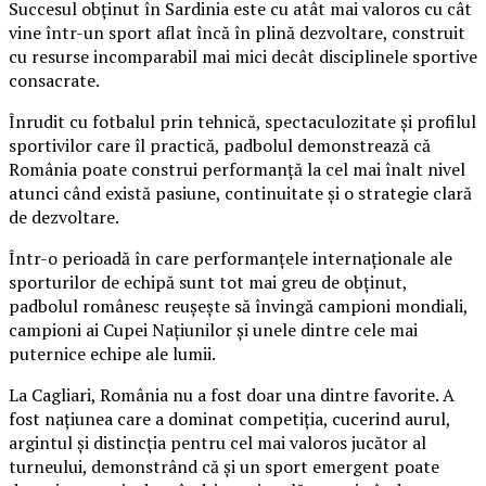
Succesul obținut în Sardinia este cu atât mai valoros cu cât
vine într-un sport aflat încă în plină dezvoltare, construit
cu resurse incomparabil mai mici decât disciplinele sportive
consacrate.
Înrudit cu fotbalul prin tehnică, spectaculozitate și profilul
sportivilor care îl practică, padbolul demonstrează că
România poate construi performanță la cel mai înalt nivel
atunci când există pasiune, continuitate și o strategie clară
de dezvoltare.
Într-o perioadă în care performanțele internaționale ale
sporturilor de echipă sunt tot mai greu de obținut,
padbolul românesc reușește să învingă campioni mondiali,
campioni ai Cupei Națiunilor și unele dintre cele mai
puternice echipe ale lumii.
La Cagliari, România nu a fost doar una dintre favorite. A
fost națiunea care a dominat competiția, cucerind aurul,
argintul și distincția pentru cel mai valoros jucător al
turneului, demonstrând că și un sport emergent poate