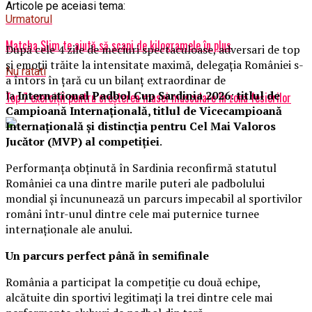
Articole pe aceiasi tema:
Urmatorul
Matcha Slim te ajută să scapi de kilogramele în plus
După cele 4 zile de meciuri spectaculoase, adversari de top
și emoții trăite la intensitate maximă, delegația României s-
Nu ratati
a întors în țară cu un bilanț extraordinar de
la
International Padbol Cup Sardinia 2026
:
titlul de
Top 7 exerciții pentru creșterea masei musculare în zona fesierilor
Campioană Internațională, titlul de Vicecampioană
Internațională și distincția pentru Cel Mai Valoros
Jucător (MVP) al competiției
.
Performanța obținută în Sardinia reconfirmă statutul
României ca una dintre marile puteri ale padbolului
mondial și încununează un parcurs impecabil al sportivilor
români într-unul dintre cele mai puternice turnee
internaționale ale anului.
Un parcurs perfect până în semifinale
România a participat la competiție cu două echipe,
alcătuite din sportivi legitimați la trei dintre cele mai