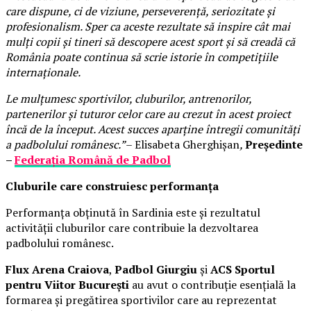
care dispune, ci de viziune, perseverență, seriozitate și
profesionalism. Sper ca aceste rezultate să inspire cât mai
mulți copii și tineri să descopere acest sport și să creadă că
România poate continua să scrie istorie în competițiile
internaționale.
Le mulțumesc sportivilor, cluburilor, antrenorilor,
partenerilor și tuturor celor care au crezut în acest proiect
încă de la început. Acest succes aparține întregii comunități
a padbolului românesc.”
– Elisabeta Gherghișan
,
Președinte
–
Federația Română de Padbol
Cluburile care construiesc performanța
Performanța obținută în Sardinia este și rezultatul
activității cluburilor care contribuie la dezvoltarea
padbolului românesc.
Flux Arena Craiova
,
Padbol Giurgiu
și
ACS Sportul
pentru Viitor București
au avut o contribuție esențială la
formarea și pregătirea sportivilor care au reprezentat