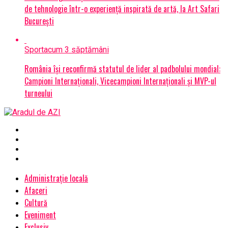
de tehnologie într-o experiență inspirată de artă, la Art Safari
București
Sport
acum 3 săptămâni
România își reconfirmă statutul de lider al padbolului mondial:
Campioni Internaționali, Vicecampioni Internaționali și MVP-ul
turneului
Administrație locală
Afaceri
Cultură
Eveniment
Exclusiv