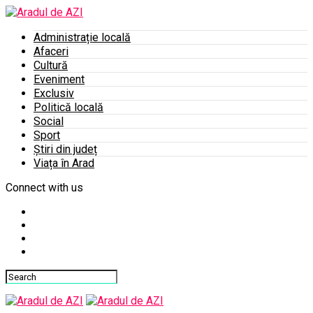
Administrație locală
Afaceri
Cultură
Eveniment
Exclusiv
Politică locală
Social
Sport
Știri din județ
Viața în Arad
Connect with us