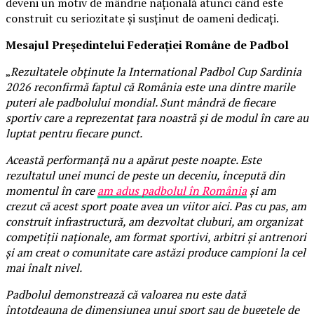
deveni un motiv de mândrie națională atunci când este
construit cu seriozitate și susținut de oameni dedicați.
Mesajul Președintelui Federației Române de Padbol
„
Rezultatele obținute la International Padbol Cup Sardinia
2026 reconfirmă faptul că România este una dintre marile
puteri ale padbolului mondial. Sunt mândră de fiecare
sportiv care a reprezentat țara noastră și de modul în care au
luptat pentru fiecare punct.
Această performanță nu a apărut peste noapte. Este
rezultatul unei munci de peste un deceniu, începută din
momentul în care
am adus padbolul în România
și am
crezut că acest sport poate avea un viitor aici. Pas cu pas, am
construit infrastructură, am dezvoltat cluburi, am organizat
competiții naționale, am format sportivi, arbitri și antrenori
și am creat o comunitate care astăzi produce campioni la cel
mai înalt nivel.
Padbolul demonstrează că valoarea nu este dată
întotdeauna de dimensiunea unui sport sau de bugetele de