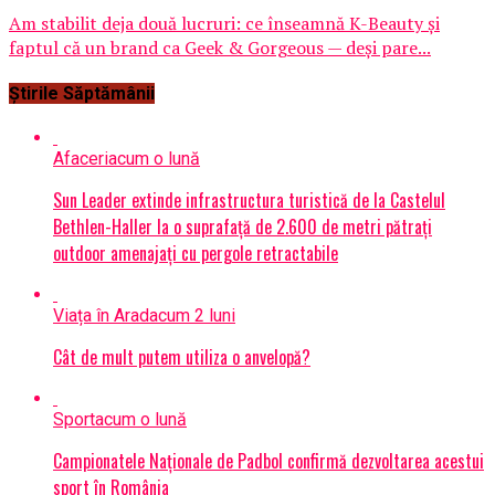
Am stabilit deja două lucruri: ce înseamnă K-Beauty și
faptul că un brand ca Geek & Gorgeous — deși pare...
Știrile Săptămânii
Afaceri
acum o lună
Sun Leader extinde infrastructura turistică de la Castelul
Bethlen-Haller la o suprafață de 2.600 de metri pătrați
outdoor amenajați cu pergole retractabile
Viața în Arad
acum 2 luni
Cât de mult putem utiliza o anvelopă?
Sport
acum o lună
Campionatele Naționale de Padbol confirmă dezvoltarea acestui
sport în România