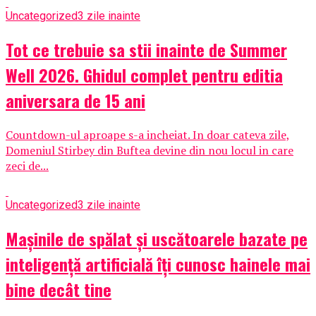
Uncategorized
3 zile inainte
Tot ce trebuie sa stii inainte de Summer
Well 2026. Ghidul complet pentru editia
aniversara de 15 ani
Countdown-ul aproape s-a incheiat. In doar cateva zile,
Domeniul Stirbey din Buftea devine din nou locul in care
zeci de...
Uncategorized
3 zile inainte
Mașinile de spălat și uscătoarele bazate pe
inteligență artificială îți cunosc hainele mai
bine decât tine