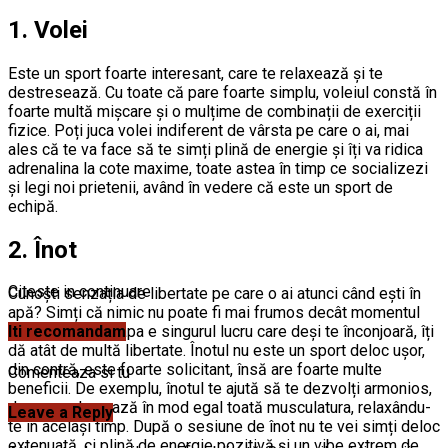
1. Volei
Este un sport foarte interesant, care te relaxează și te
destresează. Cu toate că pare foarte simplu, voleiul constă în
foarte multă mișcare și o mulțime de combinații de exerciții
fizice. Poți juca volei indiferent de vârsta pe care o ai, mai
ales că te va face să te simți plină de energie și îți va ridica
adrenalina la cote maxime, toate astea în timp ce socializezi
și legi noi prietenii, având în vedere că este un sport de
echipă.
2. Înot
Citeste in continuare
Cunoști senzația de libertate pe care o ai atunci când ești în
apă? Simți că nimic nu poate fi mai frumos decât momentul
prezent, în care apa e singurul lucru care deși te înconjoară, îți
Iti recomandam
dă atât de multă libertate. Înotul nu este un sport deloc ușor,
din contră, este foarte solicitant, însă are foarte multe
Comenteaza si tu
beneficii. De exemplu, înotul te ajută să te dezvolți armonios,
deoarece lucrează în mod egal toată musculatura, relaxându-
Leave a Reply
te în același timp. După o sesiune de înot nu te vei simți deloc
extenuată, ci plină de energie pozitivă și un vibe extrem de