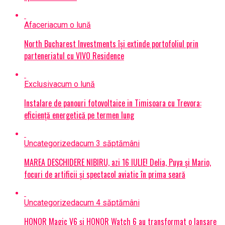
Afaceri
acum o lună
North Bucharest Investments își extinde portofoliul prin
parteneriatul cu VIVO Residence
Exclusiv
acum o lună
Instalare de panouri fotovoltaice in Timisoara cu Trevora:
eficiență energetică pe termen lung
Uncategorized
acum 3 săptămâni
MAREA DESCHIDERE NIBIRU, azi 16 IULIE! Delia, Puya și Mario,
focuri de artificii și spectacol aviatic în prima seară
Uncategorized
acum 4 săptămâni
HONOR Magic V6 și HONOR Watch 6 au transformat o lansare