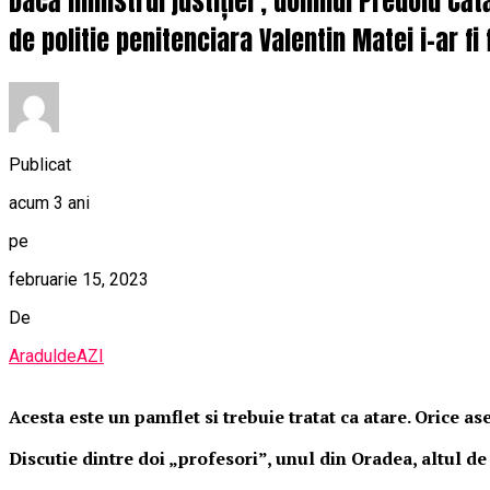
Dacă ministrul justiției , domnul Predoiu Căt
de politie penitenciara Valentin Matei i-ar fi
Publicat
acum 3 ani
pe
februarie 15, 2023
De
AraduldeAZI
Acesta este un pamflet si trebuie tratat ca atare. Orice 
Discutie dintre doi „profesori”, unul din Oradea, altul de 