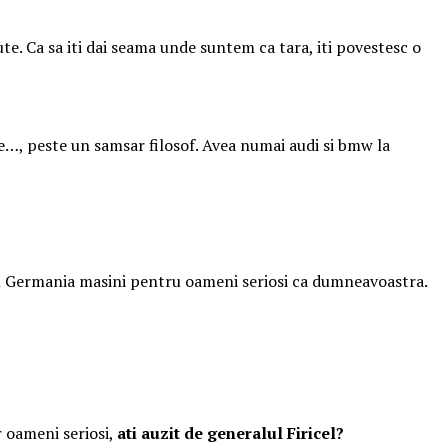
te. Ca sa iti dai seama unde suntem ca tara, iti povestesc o
te…, peste un samsar filosof. Avea numai audi si bmw la
i in Germania masini pentru oameni seriosi ca dumneavoastra.
r oameni seriosi,
ati auzit de generalul Firicel?