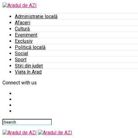
Administrație locală
Afaceri
Cultură
Eveniment
Exclusiv
Politică locală
Social
Sport
Știri din județ
Viața în Arad
Connect with us