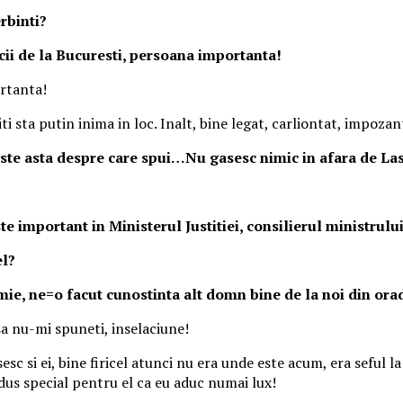
erbinti?
icii de la Bucuresti, persoana importanta!
rtanta!
ti sta putin inima in loc. Inalt, bine legat, carliontat, impoz
 este asta despre care spui…Nu gasesc nimic in afara de Las
 important in Ministerul Justitiei, consilierul ministrului
el?
ie, ne=o facut cunostinta alt domn bine de la noi din oradia
sa nu-mi spuneti, inselaciune!
sc si ei, bine firicel atunci nu era unde este acum, era seful la
us special pentru el ca eu aduc numai lux!