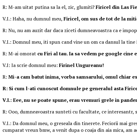
R: M-am uitat putina sa la el, zic, glumiti?
Firicel din Las Fi
V.I.: Haha, nu dumnul meu,
Firicel, om sus de tot de la mit
R: Nu, nu am auzit dar daca ziceti dumneavoastra ca e impop
V.I.: Domnul meu, iti spun cand vine un om ca dansul la tine i
R: M-ai omorat
cu Firi al tau. Ia sa vedem pe google cine
V.I: Ia scrie domnul meu:
Firinel Ungureanu!
R:
Mi-a cam batut inima, vorba samsarului, omul chiar este
R: Si cum l-ati cunoscut domnule pe generalul asta Firic
V.I.: Eee, nu se poate spune, erau vremuri grele in pandem
R: Ooo, dumneavoastra sunteti cu facultate, ce interesantr, 
V.I.: Da domnul meu, o greseala din tinerete. Feciorii mai grese
cumparat vreun bmw, a venit dupa o coaja din aia mica, am ad