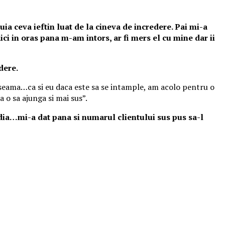
ia ceva ieftin luat de la cineva de incredere. Pai mi-a
ci in oras pana m-am intors, ar fi mers el cu mine dar ii
dere.
 seama…ca si eu daca este sa se intample, am acolo pentru o
 o sa ajunga si mai sus”.
ia…mi-a dat pana si numarul clientului sus pus sa-l