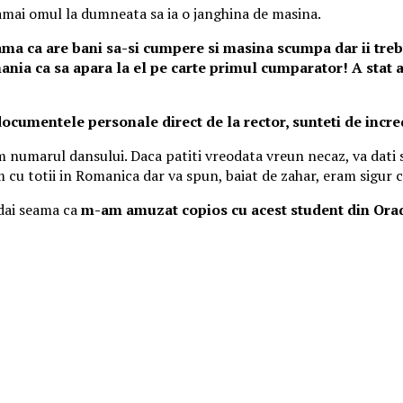
mai omul la dumneata sa ia o janghina de masina.
ama ca are bani sa-si cumpere si masina scumpa dar ii trebu
nia ca sa apara la el pe carte primul cumparator! A stat ai
ocumentele personale direct de la rector, sunteti de incre
m numarul dansului. Daca patiti vreodata vreun necaz, va dati
m cu totii in Romanica dar va spun, baiat de zahar, eram sigur ca
i dai seama ca
m-am amuzat copios cu acest student din Orad