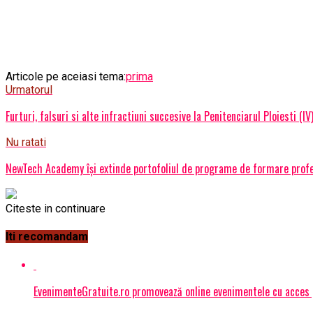
Articole pe aceiasi tema:
prima
Urmatorul
Furturi, falsuri si alte infractiuni succesive la Penitenciarul Ploiesti (IV
Nu ratati
NewTech Academy își extinde portofoliul de programe de formare profes
Citeste in continuare
Iti recomandam
EvenimenteGratuite.ro promovează online evenimentele cu acces