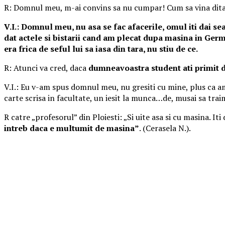
R: Domnul meu, m-ai convins sa nu cumpar! Cum sa vina dita
V.I.: Domnul meu, nu asa se fac afacerile, omul iti dai se
dat actele si bistarii cand am plecat dupa masina in Germa
era frica de seful lui sa iasa din tara, nu stiu de ce.
R: Atunci va cred, daca
dumneavoastra student ati primit d
V.I.: Eu v-am spus domnul meu, nu gresiti cu mine, plus ca a
carte scrisa in facultate, un iesit la munca…de, musai sa trai
R catre „profesorul” din Ploiesti: „Si uite asa si cu masina. It
intreb daca e multumit de masina”
. (Cerasela N.).