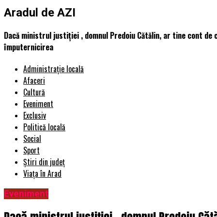
Aradul de AZI
Dacă ministrul justiției , domnul Predoiu Cătălin, ar tine cont de
împuternicirea
Administrație locală
Afaceri
Cultură
Eveniment
Exclusiv
Politică locală
Social
Sport
Știri din județ
Viața în Arad
Eveniment