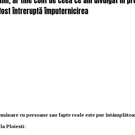
ălin, ar tine cont de ceea ce am divulgat în p
 fost întreruptă împuternicirea
asemănare cu persoane sau fapte reale este pur întâmplătoa
la Ploiesti: