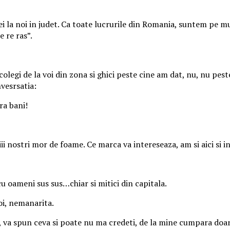
ei la noi in judet. Ca toate lucrurile din Romania, suntem pe mu
 re ras”.
colegi de la voi din zona si ghici peste cine am dat, nu, nu pes
nvesrsatia:
ra bani!
iii nostri mor de foame. Ce marca va intereseaza, am si aici s
cu oameni sus sus…chiar si mitici din capitala.
oi, nemanarita.
, va spun ceva si poate nu ma credeti, de la mine cumpara doa