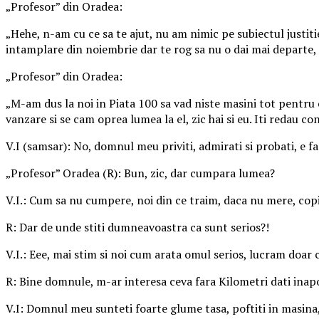
„Profesor” din Oradea:
„Hehe, n-am cu ce sa te ajut, nu am nimic pe subiectul justiti
intamplare din noiembrie dar te rog sa nu o dai mai departe, e
„Profesor” din Oradea:
„M-am dus la noi in Piata 100 sa vad niste masini tot pentru 
vanzare si se cam oprea lumea la el, zic hai si eu. Iti redau co
V.I (samsar): No, domnul meu priviti, admirati si probati, e fa
„Profesor” Oradea (R): Bun, zic, dar cumpara lumea?
V.I.: Cum sa nu cumpere, noi din ce traim, daca nu mere, cop
R: Dar de unde stiti dumneavoastra ca sunt serios?!
V.I.: Eee, mai stim si noi cum arata omul serios, lucram doar 
R: Bine domnule, m-ar interesa ceva fara Kilometri dati inap
V.I: Domnul meu sunteti foarte glume tasa, poftiti in masina