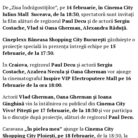
De „Ziua Îndrăgostiților”, pe
14 februarie, în Cinema City
Iulius Mall Suceava, de la 18:30
, spectatorii sunt invitați
la film alături de regizorul
Paul Decu
și de actorii
Sergiu
Costache, Vlad si Oana Gherman, Alexandra Răduță.
Cineplexx Băneasa Shopping City București
găzduiește o
proiecție specială în prezența întregii echipe pe
15
februarie, de la 17:30.
În
Craiova
, regizorul
Paul Decu
și actorii
Sergiu
Costache, Azaleea Necula și Oana Gherman
vor ajunge
la cinematograful
Inspire VIP Electroputere Mall pe 16
februarie de la ora 18:00
.
Actorii
Vlad Gherman, Oana Gherman și Ioana
Ginghină
vin la întâlnirea cu publicul din
Cinema City
Vivo! Pitești pe 17 februarie, de la 18:30
și vor participa
la o discuție după proiecție, alături de regizorul
Paul Decu.
Caravana
„În pielea mea”
ajunge la
Cinema City
Shopping City Ploiești, pe 18 februarie,
de la 18:30, la