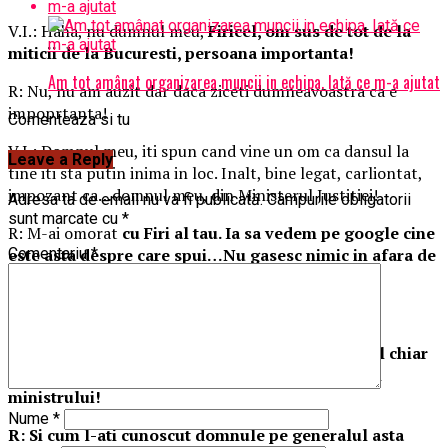
V.I.: Haha, nu dumnul meu,
Firicel, om sus de tot de la
miticii de la Bucuresti, persoana importanta!
Am tot amânat organizarea muncii in echipa. Iată ce m-a ajutat
R: Nu, nu am auzit dar daca ziceti dumneavoastra ca e
impoprtanta!
Comenteaza si tu
V.I.: Domnul meu, iti spun cand vine un om ca dansul la
Leave a Reply
tine iti sta putin inima in loc. Inalt, bine legat, carliontat,
impozant ca…domnul meu, din Ministerul Justitiei!
Adresa ta de email nu va fi publicată.
Câmpurile obligatorii
sunt marcate cu
*
R: M-ai omorat
cu Firi al tau. Ia sa vedem pe google cine
este asta despre care spui…Nu gasesc nimic in afara de
Comentariu
*
Las Fierbinti
!
V.I: Ia scrie domnul meu:
Firinel Ungureanu!
R:
Mi-a cam batut inima, vorba samsarului, omul chiar
este important in Ministerul Justitiei, consilierul
ministrului!
Nume
*
R: Si cum l-ati cunoscut domnule pe generalul asta