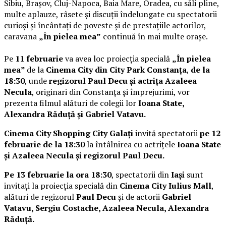
Sibiu, Brașov, Cluj-Napoca, Baia Mare, Oradea, cu săli pline,
multe aplauze, râsete și discuții îndelungate cu spectatorii
curioși și încântați de poveste și de prestațiile actorilor,
caravana
„În pielea mea”
continuă în mai multe orașe.
Pe
11 februarie
va avea loc proiecția specială
„În pielea
mea”
de la
Cinema City din City Park Constanța
,
de la
18:30
, unde
regizorul Paul Decu și actrița Azaleea
Necula
, originari din Constanța și împrejurimi, vor
prezenta filmul alături de colegii lor
Ioana State,
Alexandra Răduță și Gabriel Vatavu.
Cinema City Shopping City Galați
invită spectatorii
pe 12
februarie de la 18:30
la întâlnirea cu actrițele
Ioana State
și Azaleea Necula și regizorul Paul Decu.
Pe 13 februarie la ora 18:30
, spectatorii din
Iași
sunt
invitați la proiecția specială din
Cinema City Iulius Mall
,
alături de regizorul
Paul Decu
și de actorii
Gabriel
Vatavu, Sergiu Costache, Azaleea Necula, Alexandra
Răduță.