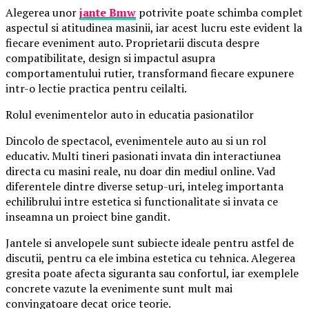
Alegerea unor
jante Bmw
potrivite poate schimba complet
aspectul si atitudinea masinii, iar acest lucru este evident la
fiecare eveniment auto. Proprietarii discuta despre
compatibilitate, design si impactul asupra
comportamentului rutier, transformand fiecare expunere
intr-o lectie practica pentru ceilalti.
Rolul evenimentelor auto in educatia pasionatilor
Dincolo de spectacol, evenimentele auto au si un rol
educativ. Multi tineri pasionati invata din interactiunea
directa cu masini reale, nu doar din mediul online. Vad
diferentele dintre diverse setup-uri, inteleg importanta
echilibrului intre estetica si functionalitate si invata ce
inseamna un proiect bine gandit.
Jantele si anvelopele sunt subiecte ideale pentru astfel de
discutii, pentru ca ele imbina estetica cu tehnica. Alegerea
gresita poate afecta siguranta sau confortul, iar exemplele
concrete vazute la evenimente sunt mult mai
convingatoare decat orice teorie.