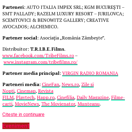
Parteneri
: AUTO ITALIA IMPEX SRL; KGM BUCUREȘTI –
SMT PALLADY; RAZELM LUXURY RESORT – JURILOVCA;
SCEMTOVICI & BENOWITZ GALLERY; CREATIVE
AVOCADOS; ALCHEMICO.
Partener social
: Asociația „România Zâmbește”.
Distribuitor:
T.R.I.B.E. Films
.
www.facebook.com/TribeFilms.ro
–
www.instagram.com/tribefilms.ro/
Partener media principal
:
VIRGIN RADIO ROMANIA
Parteneri media
:
CineFan
,
News.ro
,
Zile și
Nopți
,
Cinemap
,
Revista
FILM
,
Playtech
,
Happ.ro
,
Cinefilia
,
Daily Magazine
,
Filme-
carti
,
MovieNews
,
The Movienator
,
Munteanu
.
Citeste in continuare
Eveniment