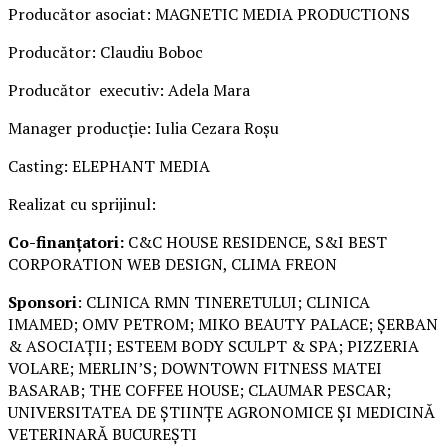
Producător asociat: MAGNETIC MEDIA PRODUCTIONS
Producător: Claudiu Boboc
Producător executiv: Adela Mara
Manager producție: Iulia Cezara Roșu
Casting: ELEPHANT MEDIA
Realizat cu sprijinul:
Co-finanțatori:
C&C HOUSE RESIDENCE, S&I BEST
CORPORATION WEB DESIGN, CLIMA FREON
Sponsori
: CLINICA RMN TINERETULUI; CLINICA
IMAMED; OMV PETROM; MIKO BEAUTY PALACE; ȘERBAN
& ASOCIAȚII; ESTEEM BODY SCULPT & SPA; PIZZERIA
VOLARE; MERLIN’S; DOWNTOWN FITNESS MATEI
BASARAB; THE COFFEE HOUSE; CLAUMAR PESCAR;
UNIVERSITATEA DE ȘTIINȚE AGRONOMICE ȘI MEDICINĂ
VETERINARĂ BUCUREȘTI