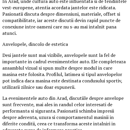
In Arad, unde cultura auto este influentata si de tendintele
vest-europene, atentia acordata jantelor este ridicata.
Pasionatii discuta despre dimensiuni, materiale, offset si
compatibilitate, iar aceste discutii devin rapid puncte de
conexiune intre oameni care nu s-au mai intalnit pana
atunci.
Anvelopele, dincolo de estetica
Desi jantele sunt mai vizibile, anvelopele sunt la fel de
importante in cadrul evenimentelor auto. Ele completeaza
ansamblul vizual si spun multe despre modul in care
masina este folosita. Profilul, latimea si tipul anvelopelor
pot indica daca masina este destinata condusului sportiv,
utilizarii zilnice sau doar expunerii.
La evenimentele auto din Arad, discutiile despre anvelope
sunt frecvente, mai ales in randul celor interesati de
performanta si siguranta. Pasionatii schimba impresii
despre aderenta, uzura si comportamentul masinii in
diferite conditii, ceea ce transforma aceste intalniri in