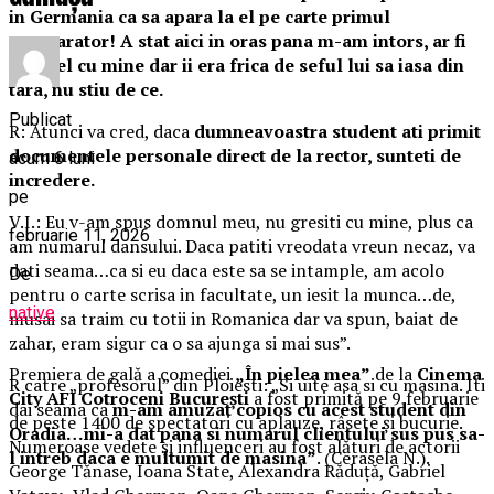
in Germania ca sa apara la el pe carte primul
cumparator! A stat aici in oras pana m-am intors, ar fi
mers el cu mine dar ii era frica de seful lui sa iasa din
tara, nu stiu de ce.
Publicat
R: Atunci va cred, daca
dumneavoastra student ati primit
documentele personale direct de la rector, sunteti de
acum 6 luni
incredere.
pe
V.I.: Eu v-am spus domnul meu, nu gresiti cu mine, plus ca
februarie 11, 2026
am numarul dansului. Daca patiti vreodata vreun necaz, va
dati seama…ca si eu daca este sa se intample, am acolo
De
pentru o carte scrisa in facultate, un iesit la munca…de,
native
musai sa traim cu totii in Romanica dar va spun, baiat de
zahar, eram sigur ca o sa ajunga si mai sus”.
Premiera de gală a comediei
„În pielea mea”
de la
Cinema
R catre „profesorul” din Ploiesti: „Si uite asa si cu masina. Iti
City AFI Cotroceni București
a fost primită pe 9 februarie
dai seama ca
m-am amuzat copios cu acest student din
de peste 1400 de spectatori cu aplauze, râsete și bucurie.
Oradia…mi-a dat pana si numarul clientului sus pus sa-
Numeroase vedete și influenceri au fost alături de actorii
l intreb daca e multumit de masina”
. (Cerasela N.).
George Tănase, Ioana State, Alexandra Răduță, Gabriel