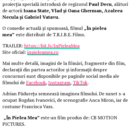
proiecția specială introdusă de regizorul
Paul Decu
, alături
de actorii
Ioana State, Vlad și Oana Gherman, Azaleea
Necula și Gabriel Vatavu.
O comedie actuală și spumoasă, filmul
„În pielea
mea”
este distribuit de T.R.I.B.E. Films.
TRAILER:
https://bit.ly/InPieleaMea
Site oficial:
inpieleamea.ro
Mai multe detalii, imagini de la filmări, fragmente din film,
declarații din partea actorilor și informații despre
concursuri sunt disponibile pe paginile social media ale
filmului de
Facebook
,
Instagram
,
TikTok
.
Adrian Pădurețu semnează imaginea filmului. De sunet s-a
ocupat Bogdan Ivanovici, de scenografie Anca Miron, iar de
costume Francisca Vass.
„În Pielea Mea”
este un film produs de: CB MOTION
PICTURES.