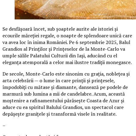
Se desfășoară încet, sub șoaptele aurite ale istoriei și
ecourile măreției regale, o noapte de splendoare unică care
va avea loc în inima României. Pe 6 septembrie 2025, Balul
Grandios al Prinților și Prințeselor de la Monte-Carlo va
umple sălile Palatului Culturii din Iași, aducând cu el
eleganța atemporală a celor mai ilustre tradiții monegasce.
De secole, Monte-Carlo este sinonim cu grația, noblețea și
arta celebrării — o lume în care prinții și prințesele,
împodobiți cu mătase și diamante, dansează pe podele de
marmură sub lumina a mii de candelabre. Acum, această
moștenire a rafinamentului părăsește Coasta de Azur și
aduce cu ea spiritul Balului Grandios, un spectacol care
depășește granițele și transformă visele în realitate.
–