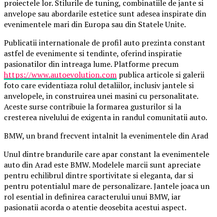
proiectele lor. Stilurile de tuning, combinatiile de jante si
anvelope sau abordarile estetice sunt adesea inspirate din
evenimentele mari din Europa sau din Statele Unite.
Publicatii internationale de profil auto prezinta constant
astfel de evenimente si tendinte, oferind inspiratie
pasionatilor din intreaga lume. Platforme precum
https://www.autoevolution.com
publica articole si galerii
foto care evidentiaza rolul detaliilor, inclusiv jantele si
anvelopele, in construirea unei masini cu personalitate.
Aceste surse contribuie la formarea gusturilor si la
cresterea nivelului de exigenta in randul comunitatii auto.
BMW, un brand frecvent intalnit la evenimentele din Arad
Unul dintre brandurile care apar constant la evenimentele
auto din Arad este BMW. Modelele marcii sunt apreciate
pentru echilibrul dintre sportivitate si eleganta, dar si
pentru potentialul mare de personalizare. Jantele joaca un
rol esential in definirea caracterului unui BMW, iar
pasionatii acorda o atentie deosebita acestui aspect.