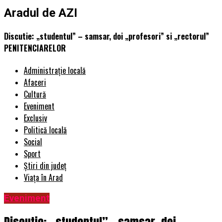
Aradul de AZI
Discutie: „studentul” – samsar, doi „profesori” si „rectorul”
PENITENCIARELOR
Administrație locală
Afaceri
Cultură
Eveniment
Exclusiv
Politică locală
Social
Sport
Știri din județ
Viața în Arad
Eveniment