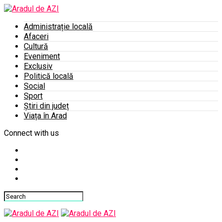
Administrație locală
Afaceri
Cultură
Eveniment
Exclusiv
Politică locală
Social
Sport
Știri din județ
Viața în Arad
Connect with us