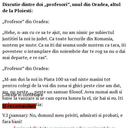
Discutie dintre doi „profesori”, unul din Oradea, altul
de la Ploiesti:
„Profesor” din Oradea:
„Hehe, n-am cu ce sa te ajut, nu am nimic pe subiectul
justitiei la noi in judet. Ca toate lucrurile din Romania,
suntem pe mute. Ca sa iti dai seama unde suntem ca tara, iti
povestesc o intamplare din noiembrie dar te rog sa nu o dai
mai departe, e re ras”.
„Profesor” din Oradea:
„M-am dus la noi in Piata 100 sa vad niste masini tot
pentru colegi de la voi din zona si ghici peste cine am dat,
nu, nu peste…, peste un samsar filosof. Avea numai audi si
Citeste in continuare
bmw la vanzare si se cam oprea lumea la el, zic hai si eu. Iti
redau convesrsatia:
Iti recomandam
V.I (samsar): No, domnul meu priviti, admirati si probati, e
fara bani!