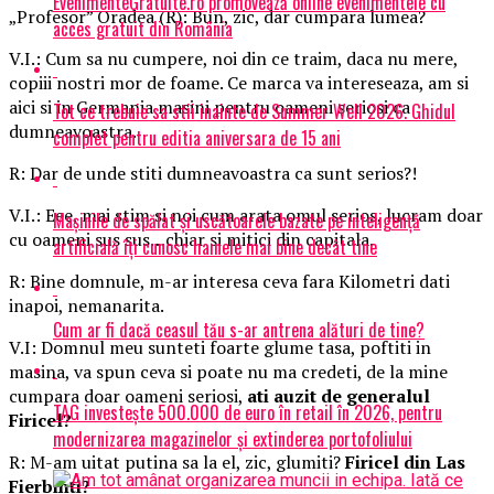
EvenimenteGratuite.ro promovează online evenimentele cu
„Profesor” Oradea (R): Bun, zic, dar cumpara lumea?
acces gratuit din România
V.I.: Cum sa nu cumpere, noi din ce traim, daca nu mere,
copiii nostri mor de foame. Ce marca va intereseaza, am si
aici si in Germania masini pentru oameni seriosi ca
Tot ce trebuie sa stii inainte de Summer Well 2026. Ghidul
dumneavoastra.
complet pentru editia aniversara de 15 ani
R: Dar de unde stiti dumneavoastra ca sunt serios?!
V.I.: Eee, mai stim si noi cum arata omul serios, lucram doar
Mașinile de spălat și uscătoarele bazate pe inteligență
cu oameni sus sus…chiar si mitici din capitala.
artificială îți cunosc hainele mai bine decât tine
R: Bine domnule, m-ar interesa ceva fara Kilometri dati
inapoi, nemanarita.
Cum ar fi dacă ceasul tău s-ar antrena alături de tine?
V.I: Domnul meu sunteti foarte glume tasa, poftiti in
masina, va spun ceva si poate nu ma credeti, de la mine
cumpara doar oameni seriosi,
ati auzit de generalul
TAG investește 500.000 de euro în retail în 2026, pentru
Firicel?
modernizarea magazinelor și extinderea portofoliului
R: M-am uitat putina sa la el, zic, glumiti?
Firicel din Las
Fierbinti?