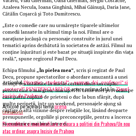
Vatavu, Vlad Gherman, Oana Gherman, Sergiu Costache,
Azaleea Necula, Ioana Ginghină, Mihai Găinușă, Daria Jane,
Cătălin Coșarcă și Toto Dumitrescu.
„Este o comedie care nu urmărește tiparele ultimelor
comedii lansate în ultimul timp la noi. Filmul are o
narațiune jucăușă cu personaje construite în jurul unei
tematici aprins dezbătută în societatea de astăzi. Filmul nu
conține înjurături și este bazat pe situații inspirate din viața
reală.”, spune regizorul Paul Decu.
Echipa filmului
„În pielea mea”
, scris și regizat de Paul
Decu, propune spectatorilor o abordare amuzantă a unei
Articolul
Discutie: „studentul” – samsar, doi „profesori” si
situații des întâlnite în micile certuri dintr-un cuplu:
„rectorul” PENITENCIARELOR
apare prima dată în
Ziarul
pentru cine e mai greu/ mai ușor. În urma unei provocări pe
Incisiv de Prahova
.
care patru cupluri de prieteni o duc la bun sfârșit, după
multe peripeții, într-un weekend, personajele ajung să
Articole pe aceiasi tema:
prima
câștige o altă viziune despre relațiile lor, lăsând deoparte
Urmatorul
presupunerile, orgoliile și preconcepțiile, pentru a încerca
să comunice mai bine între ei.
Premeditare si musamalizare ordinara a politiei din Prahova/Un nou
atac ordinar asupra Incisiv de Prahova