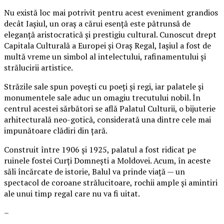
Nu există loc mai potrivit pentru acest eveniment grandios
decât Iașiul, un oraș a cărui esență este pătrunsă de
eleganță aristocratică și prestigiu cultural. Cunoscut drept
Capitala Culturală a Europei și Oraș Regal, Iașiul a fost de
multă vreme un simbol al intelectului, rafinamentului și
strălucirii artistice.
Străzile sale spun povești cu poeți și regi, iar palatele și
monumentele sale aduc un omagiu trecutului nobil. În
centrul acestei sărbători se află Palatul Culturii, o bijuterie
arhitecturală neo-gotică, considerată una dintre cele mai
impunătoare clădiri din țară.
Construit între 1906 și 1925, palatul a fost ridicat pe
ruinele fostei Curți Domnești a Moldovei. Acum, în aceste
săli încărcate de istorie, Balul va prinde viață — un
spectacol de coroane strălucitoare, rochii ample și amintiri
ale unui timp regal care nu va fi uitat.
–