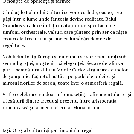
O noapte de opulență și farmec
Când ușile Palatului Culturii se vor deschide, oaspeții vor
păși într-o lume unde fantezia devine realitate. Balul
Grandios va aduce în fața invitaților un spectacol de
simfonii orchestrale, valsuri care plutesc prin aer ca niște
ecouri ale trecutului, și cine cu lumânări demne de
regalitate.
Nobili din toată Europa și nu numai se vor reuni, uniți sub
semnul grației, moștenirii și eleganței. Fiecare detaliu va
purta semnătura stilului Monte Carlo: strălucirea cupelor
de șampanie, foșnetul mătăsii pe podelele poleite, și
mirosul florilor de sezon, toate într-o atmosferă regală.
Va fi o celebrare nu doar a frumuseții și rafinamentului, ci și
a legăturii dintre trecut și prezent, între aristocrația
românească și farmecul etern al Monaco-ului.
–
Iași: Oraș al culturii și patrimoniului regal