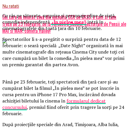
Nu ratati
Cu râs pe săturate, surprize și personaje pline de viață,
Cei care au invatat ceva din exceptia CCR pe CASS, e cam si cum
comedia independentă
„În pielea mea”
intră în
trece pe 23 februarie, pe la fereastra Caselor Sectoriale de Pensii ale
cinematografele din toată țara din 10 februarie.
MAI si MAN, cometa Halley!
Spectatorilor li s-a pregătit o surpriză pentru data de 12
februarie: o seară specială „Date Night” organizată în mai
multe cinematografe din rețeaua Cinema City unde toți cei
care cumpără un bilet la comedia „În pielea mea” vor primi
un premiu garantat din partea Avon.
Până pe 23 februarie, toți spectatorii din țară care și-au
cumpărat bilet la filmul „În pielea mea” se pot înscrie în
cursa pentru un iPhone 17 Pro Max, încărcând dovada
achiziției biletului la cinema în
formularul dedicat
concursului
, premiul fiind oferit prin tragere la sorți pe 24
februarie.
După proiecțiile speciale din Arad, Timișoara, Alba Iulia,