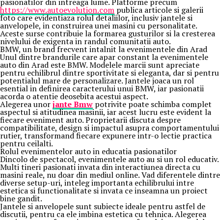
pasionatilor din intreaga lume. Platforme precum
https://www.autoevolution.com
publica articole si galerii
foto care evidentiaza rolul detaliilor, inclusiv jantele si
anvelopele, in construirea unei masini cu personalitate.
Aceste surse contribuie la formarea gusturilor si la cresterea
nivelului de exigenta in randul comunitatii auto.
BMW, un brand frecvent intalnit la evenimentele din Arad
Unul dintre brandurile care apar constant la evenimentele
auto din Arad este BMW. Modelele marcii sunt apreciate
pentru echilibrul dintre sportivitate si eleganta, dar si pentru
potentialul mare de personalizare. Jantele joaca un rol
esential in definirea caracterului unui BMW, iar pasionatii
acorda o atentie deosebita acestui aspect.
Alegerea unor
jante Bmw
potrivite poate schimba complet
aspectul si atitudinea masinii, iar acest lucru este evident la
fiecare eveniment auto. Proprietarii discuta despre
compatibilitate, design si impactul asupra comportamentului
rutier, transformand fiecare expunere intr-o lectie practica
pentru ceilalti.
Rolul evenimentelor auto in educatia pasionatilor
Dincolo de spectacol, evenimentele auto au si un rol educativ.
Multi tineri pasionati invata din interactiunea directa cu
masini reale, nu doar din mediul online. Vad diferentele dintre
diverse setup-uri, inteleg importanta echilibrului intre
estetica si functionalitate si invata ce inseamna un proiect
bine gandit.
Jantele si anvelopele sunt subiecte ideale pentru astfel de
discutii, pentru ca ele imbina estetica cu tehnica. Alegerea