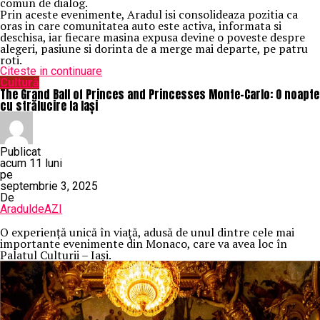
comun de dialog.
Prin aceste evenimente, Aradul isi consolideaza pozitia ca
oras in care comunitatea auto este activa, informata si
deschisa, iar fiecare masina expusa devine o poveste despre
alegeri, pasiune si dorinta de a merge mai departe, pe patru
roti.
Citeste in continuare
Cultură
The Grand Ball of Princes and Princesses Monte-Carlo: O noapte
cu strălucire la Iași
Publicat
acum 11 luni
pe
septembrie 3, 2025
De
AraduldeAZI
O
experiență unică în viață, adusă de unul dintre cele mai
importante evenimente din Monaco, care va avea loc în
Palatul Culturii – Iași.