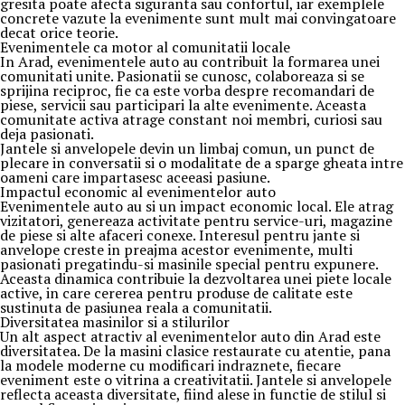
gresita poate afecta siguranta sau confortul, iar exemplele
concrete vazute la evenimente sunt mult mai convingatoare
decat orice teorie.
Evenimentele ca motor al comunitatii locale
In Arad, evenimentele auto au contribuit la formarea unei
comunitati unite. Pasionatii se cunosc, colaboreaza si se
sprijina reciproc, fie ca este vorba despre recomandari de
piese, servicii sau participari la alte evenimente. Aceasta
comunitate activa atrage constant noi membri, curiosi sau
deja pasionati.
Jantele si anvelopele devin un limbaj comun, un punct de
plecare in conversatii si o modalitate de a sparge gheata intre
oameni care impartasesc aceeasi pasiune.
Impactul economic al evenimentelor auto
Evenimentele auto au si un impact economic local. Ele atrag
vizitatori, genereaza activitate pentru service-uri, magazine
de piese si alte afaceri conexe. Interesul pentru jante si
anvelope creste in preajma acestor evenimente, multi
pasionati pregatindu-si masinile special pentru expunere.
Aceasta dinamica contribuie la dezvoltarea unei piete locale
active, in care cererea pentru produse de calitate este
sustinuta de pasiunea reala a comunitatii.
Diversitatea masinilor si a stilurilor
Un alt aspect atractiv al evenimentelor auto din Arad este
diversitatea. De la masini clasice restaurate cu atentie, pana
la modele moderne cu modificari indraznete, fiecare
eveniment este o vitrina a creativitatii. Jantele si anvelopele
reflecta aceasta diversitate, fiind alese in functie de stilul si