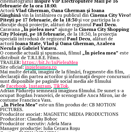
cinematograful
Inspire VIP Electroputere Mall pe 16
februarie de la ora 18:00
.
Actorii
Vlad Gherman, Oana Gherman și Ioana
Ginghină
vin la întâlnirea cu publicul din
Cinema City Vivo!
Pitești pe 17 februarie, de la 18:30
și vor participa la o
discuție după proiecție, alături de regizorul
Paul Decu.
Caravana
„În pielea mea”
ajunge la
Cinema City Shopping
City Ploiești, pe 18 februarie,
de la 18:30, la proiecția
specială introdusă de regizorul
Paul Decu
, alături de
actorii
Ioana State, Vlad și Oana Gherman, Azaleea
Necula și Gabriel Vatavu.
O comedie actuală și spumoasă, filmul
„În pielea mea”
este
distribuit de T.R.I.B.E. Films.
TRAILER:
https://bit.ly/InPieleaMea
Site oficial:
inpieleamea.ro
Mai multe detalii, imagini de la filmări, fragmente din film,
declarații din partea actorilor și informații despre concursuri
sunt disponibile pe paginile social media ale filmului
de
Facebook
,
Instagram
,
TikTok
.
Adrian Pădurețu semnează imaginea filmului. De sunet s-a
ocupat Bogdan Ivanovici, de scenografie Anca Miron, iar de
costume Francisca Vass.
„În Pielea Mea”
este un film produs de: CB MOTION
PICTURES.
Producător asociat: MAGNETIC MEDIA PRODUCTIONS
Producător: Claudiu Boboc
Producător executiv: Adela Mara
Manager producție: Iulia Cezara Roșu