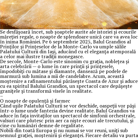
Se desfășoară încet, sub șoaptele aurite ale istoriei și ecourile
măreției regale, o noapte de splendoare unică care va avea loc
în inima României. Pe 6 septembrie 2025, Balul Grandios al
Prinților și Prințeselor de la Monte-Carlo va umple sălile
Palatului Culturii din Iași, aducând cu el eleganța atemporală
a celor mai ilustre tradiții monegasce.
De secole, Monte-Carlo este sinonim cu grația, noblețea și
arta celebrării — o lume în care prinții și prințesele,
împodobiți cu mătase și diamante, dansează pe podele de
marmură sub lumina a mii de candelabre. Acum, această
moștenire a rafinamentului părăsește Coasta de Azur și aduce
cu ea spiritul Balului Grandios, un spectacol care depășește
granițele și transformă visele în realitate.
–
O noapte de opulență și farmec
Când ușile Palatului Culturii se vor deschide, oaspeții vor păși
într-o lume unde fantezia devine realitate. Balul Grandios va
aduce în fața invitaților un spectacol de simfonii orchestrale,
valsuri care plutesc prin aer ca niște ecouri ale trecutului, și
cine cu lumânări demne de regalitate.
Nobili din toată Europa și nu numai se vor reuni, uniți sub
semnul grației, moștenirii și eleganței. Fiecare detaliu va purta