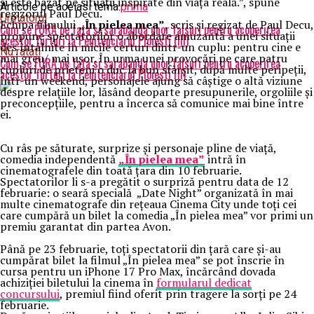
și este bazat pe situații inspirate din viața reală.”, spune
Articole pe aceiasi tema:
prima
regizorul Paul Decu.
Urmatorul
Echipa filmului
„În pielea mea”
, scris și regizat de Paul Decu,
Cum se FURA pe fata si sarabanda unor falsuri pentru acoperirea
propune spectatorilor o abordare amuzantă a unei situații
acestor furturi la Penitenciarul Ploiesti (III)
des întâlnite în micile certuri dintr-un cuplu: pentru cine e
Nu ratati
mai greu/ mai ușor. În urma unei provocări pe care patru
Cum se FURA pe fata si sarabanda unor falsuri pentru acoperirea
cupluri de prieteni o duc la bun sfârșit, după multe peripeții,
acestor furturi la Penitenciarul Ploiesti (II)
într-un weekend, personajele ajung să câștige o altă viziune
despre relațiile lor, lăsând deoparte presupunerile, orgoliile și
preconcepțiile, pentru a încerca să comunice mai bine între
ei.
Cu râs pe săturate, surprize și personaje pline de viață,
comedia independentă
„În pielea mea”
intră în
cinematografele din toată țara din 10 februarie.
Spectatorilor li s-a pregătit o surpriză pentru data de 12
februarie: o seară specială „Date Night” organizată în mai
multe cinematografe din rețeaua Cinema City unde toți cei
care cumpără un bilet la comedia „În pielea mea” vor primi un
premiu garantat din partea Avon.
Până pe 23 februarie, toți spectatorii din țară care și-au
cumpărat bilet la filmul „În pielea mea” se pot înscrie în
cursa pentru un iPhone 17 Pro Max, încărcând dovada
achiziției biletului la cinema în
formularul dedicat
concursului
, premiul fiind oferit prin tragere la sorți pe 24
februarie.