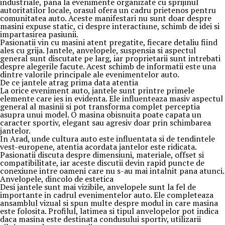
industriale, pana la evenimente organizate cu sprijinul
autoritatilor locale, orasul ofera un cadru prietenos pentru
comunitatea auto. Aceste manifestari nu sunt doar despre
masini expuse static, ci despre interactiune, schimb de idei si
impartasirea pasiunii.
Pasionatii vin cu masini atent pregatite, fiecare detaliu fiind
ales cu grija. Jantele, anvelopele, suspensia si aspectul
general sunt discutate pe larg, iar proprietarii sunt intrebati
despre alegerile facute. Acest schimb de informatii este una
dintre valorile principale ale evenimentelor auto.
De ce jantele atrag prima data atentia
La orice eveniment auto, jantele sunt printre primele
elemente care ies in evidenta. Ele influenteaza masiv aspectul
general al masinii si pot transforma complet perceptia
asupra unui model. O masina obisnuita poate capata un
caracter sportiv, elegant sau agresiv doar prin schimbarea
jantelor.
In Arad, unde cultura auto este influentata si de tendintele
vest-europene, atentia acordata jantelor este ridicata.
Pasionatii discuta despre dimensiuni, materiale, offset si
compatibilitate, iar aceste discutii devin rapid puncte de
conexiune intre oameni care nu s-au mai intalnit pana atunci.
Anvelopele, dincolo de estetica
Desi jantele sunt mai vizibile, anvelopele sunt la fel de
importante in cadrul evenimentelor auto. Ele completeaza
ansamblul vizual si spun multe despre modul in care masina
este folosita. Profilul, latimea si tipul anvelopelor pot indica
daca masina este destinata condusului sportiv, utilizarii