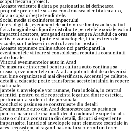
scopul fiecarui proiect.
Aceasta varietate ii ajuta pe pasionati sa isi defineasca
propriile preferinte si sa isi construiasca identitatea auto,
fara a copia orbește tendintele.
Social media si extinderea impactului
In era digitala, evenimentele auto nu se limiteaza la spatiul
fizic. Imaginile si clipurile distribuite pe retelele sociale extind
impactul acestora, atragand atentia asupra Aradului ca oras
activ in zona auto. Jantele si anvelopele, fiind extrem de
vizuale, sunt adesea in centrul acestor postari.
Aceasta expunere online aduce noi participanti la
evenimentele viitoare si consolideaza reputatia comunitatii
auto locale.
Viitorul evenimentelor auto in Arad
Pe masura ce interesul pentru cultura auto continua sa
creasca, evenimentele din Arad au potentialul de a deveni si
mai bine organizate si mai diversificate. Accentul pe calitate,
detalii si educatie poate transforma aceste intalniri in repere
nationale.
Jantele si anvelopele vor ramane, fara indoiala, in centrul
atentiei, pentru ca ele reprezinta legatura dintre estetica,
performanta si identitate personala.
Concluzie: pasiunea se construieste din detalii
Evenimentele auto din Arad demonstreaza ca pasiunea
pentru masini este mai mult decat o admiratie superficiala.
Este o cultura construita din detalii, discutii si experiente
impartasite. Jantele si anvelopele sunt elemente esentiale in
acest ecosistem, atragand pasionatii si oferind un teren