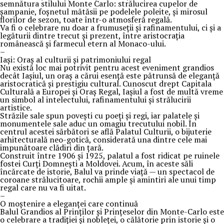
semnătura stilului Monte Carlo: strălucirea cupelor de
șampanie, foșnetul mătăsii pe podelele poleite, și mirosul
florilor de sezon, toate într-o atmosferă regală.
Va fi o celebrare nu doar a frumuseții și rafinamentului, ci și a
legăturii dintre trecut și prezent, între aristocrația
românească și farmecul etern al Monaco-ului.
–
Iași: Oraș al culturii și patrimoniului regal
Nu există loc mai potrivit pentru acest eveniment grandios
decât Iașiul, un oraș a cărui esență este pătrunsă de eleganță
aristocratică și prestigiu cultural. Cunoscut drept Capitala
Culturală a Europei și Oraș Regal, Iașiul a fost de multă vreme
un simbol al intelectului, rafinamentului și strălucirii
artistice.
Străzile sale spun povești cu poeți și regi, iar palatele și
monumentele sale aduc un omagiu trecutului nobil. În
centrul acestei sărbători se află Palatul Culturii, o bijuterie
arhitecturală neo-gotică, considerată una dintre cele mai
impunătoare clădiri din țară.
Construit între 1906 și 1925, palatul a fost ridicat pe ruinele
fostei Curți Domnești a Moldovei. Acum, în aceste săli
încărcate de istorie, Balul va prinde viață — un spectacol de
coroane strălucitoare, rochii ample și amintiri ale unui timp
regal care nu va fi uitat.
–
O moștenire a eleganței care continuă
Balul Grandios al Prinților și Prințeselor din Monte-Carlo este
o celebrare a tradiției și nobleței, o călătorie prin istorie și o