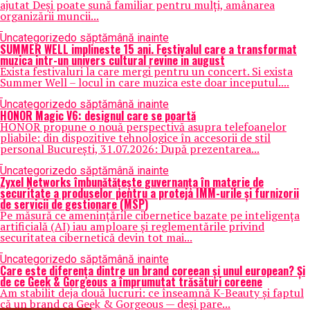
ajutat Deși poate sună familiar pentru mulți, amânarea
organizării muncii...
Uncategorized
o săptămână inainte
SUMMER WELL implineste 15 ani. Festivalul care a transformat
muzica intr-un univers cultural revine in august
Exista festivaluri la care mergi pentru un concert. Si exista
Summer Well – locul in care muzica este doar inceputul....
Uncategorized
o săptămână inainte
HONOR Magic V6: designul care se poartă
HONOR propune o nouă perspectivă asupra telefoanelor
pliabile: din dispozitive tehnologice în accesorii de stil
personal București, 31.07.2026: După prezentarea...
Uncategorized
o săptămână inainte
Zyxel Networks îmbunătățește guvernanța în materie de
securitate a produselor pentru a proteja IMM-urile și furnizorii
de servicii de gestionare (MSP)
Pe măsură ce amenințările cibernetice bazate pe inteligența
artificială (AI) iau amploare și reglementările privind
securitatea cibernetică devin tot mai...
Uncategorized
o săptămână inainte
Care este diferența dintre un brand coreean și unul european? Și
de ce Geek & Gorgeous a împrumutat trăsături coreene
Am stabilit deja două lucruri: ce înseamnă K-Beauty și faptul
că un brand ca Geek & Gorgeous — deși pare...