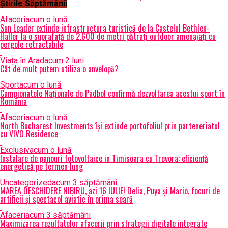
Știrile Săptămânii
Afaceri
acum o lună
Sun Leader extinde infrastructura turistică de la Castelul Bethlen-
Haller la o suprafață de 2.600 de metri pătrați outdoor amenajați cu
pergole retractabile
Viața în Arad
acum 2 luni
Cât de mult putem utiliza o anvelopă?
Sport
acum o lună
Campionatele Naționale de Padbol confirmă dezvoltarea acestui sport în
România
Afaceri
acum o lună
North Bucharest Investments își extinde portofoliul prin parteneriatul
cu VIVO Residence
Exclusiv
acum o lună
Instalare de panouri fotovoltaice in Timisoara cu Trevora: eficiență
energetică pe termen lung
Uncategorized
acum 3 săptămâni
MAREA DESCHIDERE NIBIRU, azi 16 IULIE! Delia, Puya și Mario, focuri de
artificii și spectacol aviatic în prima seară
Afaceri
acum 3 săptămâni
Maximizarea rezultatelor afacerii prin strategii digitale integrate