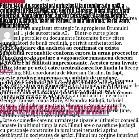
Eveniment
euro.
Peste 1400 de spectatori entuziaști la premiera de gală a
Depozitul ferit de ochii lumii este într-o pădurice aflată în
comediei ÎN PIELEA MEA, cu: George Tănase, Ioana State, Vlad
spatele mănăstirii Ghighiu de langă Ploiești. Săptămânal,
Gherman, Oana Gherman, Sergiu Costache, Azaleea Necula,
cisternele încărcau de acolo combustibil (CLU sub denumirea
Alexandra Răduță, Gabriel Vatavu, Ioana Ginghină, Daria Jane,
de motorina).
Mihai Găinușă
Depozitul era amplasat strategic în apropierea Drumului
Național 1 și de autostrada A3. Dintr-o curte pleca
produsul petrolier cu documente întocmite fictiv către
cumpărători de bună credință, potrivit anchetatorilor.
Publicat
Surse judiciare din ancheta au confirmat ca exista
acum 6 luni
suspiciuni rezonabile conform carora in urma proceselor
pe
tehnologice de spalare a vagoanelor ramaneau deseuri
februarie 11, 2026
petroliere in cantitati impresionante. Acestea erau livrate
De
fictiv (doar pe acte) catre neutralizarea lor finala la
Recop
native
Recycling SRL coordonata de Muresan Catalin
. In fapt,
aceste produse impreuna cu cantitati de produse
Premiera de gală a comediei
„În pielea mea”
de la
Cinema
petroliere obtinute de la gropile celebre cu reziduri
City AFI Cotroceni București
a fost primită pe 9 februarie de
petroliere erau utilizate in „fabricarea” de CLU ce era
peste 1400 de spectatori cu aplauze, râsete și bucurie.
ulterior comercializat pe post de motorina. Vom reveni.
Numeroase vedete și influenceri au fost alături de actorii
(Redactia Incisiv de Prahova)
George Tănase, Ioana State, Alexandra Răduță, Gabriel
Vatavu, Vlad Gherman, Oana Gherman, Sergiu Costache,
Se aude zăngănit de cătușe la “Bomba ecologica de la
Azaleea Necula, Ioana Ginghină, Mihai Găinușă, Daria Jane,
Pleasa”/IPJ Prahova confirma dezvaluirile noastre
Cătălin Coșarcă și Toto Dumitrescu.
„Este o comedie care nu urmărește tiparele ultimelor comedii
lansate în ultimul timp la noi. Filmul are o narațiune jucăușă
cu personaje construite în jurul unei tematici aprins
dezbătută în societatea de astăzi. Filmul nu conține înjurături