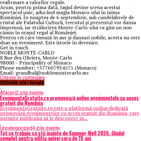
reafirmare a valorilor regale.
Acum, pentru prima dată, Iașiul devine scena acestui
spectacol unic, aducând magia Monaco-ului în inima
României. În noaptea de 6 septembrie, sub candelabrele de
cristal ale Palatului Culturii, trecutul și prezentul vor dansa
împreună, iar strălucirea Monte-Carlo-ului va găsi un nou
cămin în orașul regal al României.
Pentru cei care visează în aur și dansuri nobile, acesta nu este
doar un eveniment. Este istorie în devenire.
Get in touch
NOBLE MONTE-CARLO
8 Rue des Oliviers, Monte-Carlo
98000 – Principality of Monaco
Phone number: +377607934575 (Monaco)
Email: grandbal@noblemontecarlo.mc
Citeste in continuare
Ultimile stiri locale
Afaceri
2 zile inainte
EvenimenteGratuite.ro promovează online evenimentele cu acces
gratuit din România
EvenimenteGratuite.ro este o platformă online dedicată
promovării evenimentelor cu acces gratuit din România, care
permite publicului să le descopere în...
Uncategorized
4 zile inainte
Tot ce trebuie sa stii inainte de Summer Well 2026. Ghidul
complet pentru editia aniversara de 15 ani