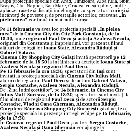
După proiecțiile speciale din Arad, Timișoara, Alba Iulia, Sibiu,
Brașov, Cluj-Napoca, Baia Mare, Oradea, cu săli pline, multe
aplauze, râsete și discuții îndelungate cu spectatorii curioși și
încântați de poveste și de prestațiile actorilor, caravana
„În
pielea mea”
continuă în mai multe orașe.
Pe
11 februarie
va avea loc proiecția specială
„În pielea
mea”
de la
Cinema City din City Park Constanța
,
de la
18:30
, unde
regizorul Paul Decu și actrița Azaleea Necula
,
originari din Constanța și împrejurimi, vor prezenta filmul
alături de colegii lor
Ioana State, Alexandra Răduță și
Gabriel Vatavu.
Cinema City Shopping City Galați
invită spectatorii
pe 12
februarie de la 18:30
la întâlnirea cu actrițele
Ioana State și
Azaleea Necula și regizorul Paul Decu.
Pe 13 februarie la ora 18:30
, spectatorii din
Iași
sunt
invitați la proiecția specială din
Cinema City Iulius Mall
,
alături de regizorul
Paul Decu
și de actorii
Gabriel Vatavu,
Sergiu Costache, Azaleea Necula, Alexandra Răduță.
De „Ziua Îndrăgostiților”, pe
14 februarie, în Cinema City
Iulius Mall Suceava, de la 18:30
, spectatorii sunt invitați la
film alături de regizorul
Paul Decu
și de actorii
Sergiu
Costache, Vlad si Oana Gherman, Alexandra Răduță.
Cineplexx Băneasa Shopping City București
găzduiește o
proiecție specială în prezența întregii echipe pe
15 februarie,
de la 17:30.
În
Craiova
, regizorul
Paul Decu
și actorii
Sergiu Costache,
Azaleea Necula și Oana Gherman
vor ajunge la