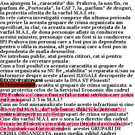
Asa ajungem la „caracatita” din Prahova, la nas/fin, cu
parfum de „Portocala”, la CAF 7, la „parfum” de droguri,
la protectia oferita de la varful M.A.I. etc.
In cele cateva investigatii compexe din ultuma perioada
cu privire la aceasta grupare de crima organizata am
specificat, in clar, ca aceasta mafie este protejata de la
varful M.A.I., de doua personaje aflate in conducerea
acestui minister, personaje care au fost si in conducerea
IPJ Prahova (un peronaj care a fost pus in dependenta
pentru o idila in masina, alt perosnaj care a fost pus in
dependenta de mafia deseurilor.
Ne intrebam public, atat pentru cititori, cat si pentru
organele de cercetare penala:
Cum a fost posibil ca aceasta caracatita si grupare de
crima organizata sa NU fie „stabilita” si reparata si/sau sa
informeze despre aceste afaceri ILEGALE descoperite de
BCCCO Prahova si sesizate la DNA ST Ploiesti?
Citeste in continuare
Cum aceasta caracatita si grupare de crima organizata a
Iti recomandam
avut protectia celor de la Serviciul Economic din cadrul
EvenimenteGratuite.ro promovează online evenimentele cu acces gratuit
IPJ Prahova si cine a fost seful acestui serviciu care acum
din România
este numarul 2-3 in M.A.I.?
Cum au fost musamalizate toate aceste infractiuni si cine
Tot ce trebuie sa stii inainte de Summer Well 2026. Ghidul complet
din varful M.A.I. „da” telefoane, chiar si in prezent”
pentru editia aniversara de 15 ani
pentru acoperirea acestei grupari de crima organizata?
Cine din varful M.A.I. are o sora la o directie din cadrul
Mașinile de spălat și uscătoarele bazate pe inteligență artificială îți
Primariei Ploiesti care a dat avize ilegale de constructie?
cunosc hainele mai bine decât tine
Ce legaturi sunt intre membrii acestei GRUPARI DE
CRIMA ORGANIZATA, mass-media, edilul Andrei