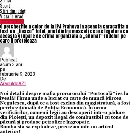
Social
Sport
Știri din județ
Viața în Arad
Eveniment
O perchezitie a celor de la IPJ Prahova la aceasta caracatita a
fost un „fiasco” total, unul dintre mascati ce are legatura cu
aceasta grupare de crima organizata a „sifonat” rudelor pe
care ii protejeaza
Publicat
acum 3 ani
pe
februarie 9, 2023
De
AraduldeAZI
Noi detalii despre mafia procurorului ”Portocală” ies la
iveală! Firma unde a lucrat cu carte de muncă Mircea
Negulescu, după ce a fost exclus din magistratură, a fost
percheziționată de Poliția Economică. În urma
verificărilor, oamenii legii au descoperit într-o pădure
din Ploiești, un depozit ilegal de combustibil cu tone de
păcură și produse petroliere îngropate.
Bomba sta sa explodeze, precizam intr-un articol
anterior!