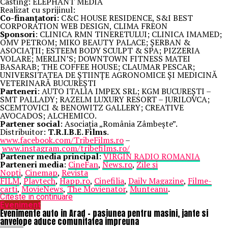
Casting: ELEPHANT MEDIA
Realizat cu sprijinul:
Co-finanțatori:
C&C HOUSE RESIDENCE, S&I BEST
CORPORATION WEB DESIGN, CLIMA FREON
Sponsori
: CLINICA RMN TINERETULUI; CLINICA IMAMED;
OMV PETROM; MIKO BEAUTY PALACE; ȘERBAN &
ASOCIAȚII; ESTEEM BODY SCULPT & SPA; PIZZERIA
VOLARE; MERLIN’S; DOWNTOWN FITNESS MATEI
BASARAB; THE COFFEE HOUSE; CLAUMAR PESCAR;
UNIVERSITATEA DE ȘTIINȚE AGRONOMICE ȘI MEDICINĂ
VETERINARĂ BUCUREȘTI
Parteneri
: AUTO ITALIA IMPEX SRL; KGM BUCUREȘTI –
SMT PALLADY; RAZELM LUXURY RESORT – JURILOVCA;
SCEMTOVICI & BENOWITZ GALLERY; CREATIVE
AVOCADOS; ALCHEMICO.
Partener social
: Asociația „România Zâmbește”.
Distribuitor:
T.R.I.B.E. Films
.
www.facebook.com/TribeFilms.ro
–
www.instagram.com/tribefilms.ro/
Partener media principal
:
VIRGIN RADIO ROMANIA
Parteneri media
:
CineFan
,
News.ro
,
Zile și
Nopți
,
Cinemap
,
Revista
FILM
,
Playtech
,
Happ.ro
,
Cinefilia
,
Daily Magazine
,
Filme-
carti
,
MovieNews
,
The Movienator
,
Munteanu
.
Citeste in continuare
Eveniment
Evenimente auto in Arad – pasiunea pentru masini, jante si
anvelope aduce comunitatea impreuna