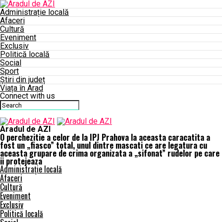
Administrație locală
Afaceri
Cultură
Eveniment
Exclusiv
Politică locală
Social
Sport
Știri din județ
Viața în Arad
Connect with us
Aradul de AZI
O perchezitie a celor de la IPJ Prahova la aceasta caracatita a
fost un „fiasco” total, unul dintre mascati ce are legatura cu
aceasta grupare de crima organizata a „sifonat” rudelor pe care
ii protejeaza
Administrație locală
Afaceri
Cultură
Eveniment
Exclusiv
Politică locală