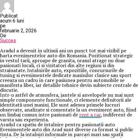
Publicat
acum 6 luni
pe
februarie 2, 2026
De
Succes
Aradul a devenit in ultimii ani un punct tot mai vizibil pe
harta evenimentelor auto din Romania. Pozitionat strategic
in vestul tarii, aproape de granita, orasul atrage nu doar
pasionati locali, ci si vizitatori din alte regiuni si din
strainatate. Intalnirile auto, expozitiile, concursurile de
tuning si evenimentele dedicate masinilor clasice sau sport
creeaza un cadru in care pasiunea pentru automobile se
manifesta liber, iar detaliile tehnice devin subiecte centrale de
discutie.
Intr-o astfel de atmosfera, jantele si anvelopele nu mai sunt
simple componente functionale, ci elemente definitorii ale
identitatii unei masini. Ele sunt adesea primele lucruri
observate, analizate si comentate la un eveniment auto, fiind
un limbaj comun intre pasionati de
rent a car
, indiferent de
varsta sau experienta.
Aradul ca spatiu de intalnire pentru pasionatii auto
Evenimentele auto din Arad sunt diverse ca format si public
tinta. De la intalniri informale in parcari mari sau spatii