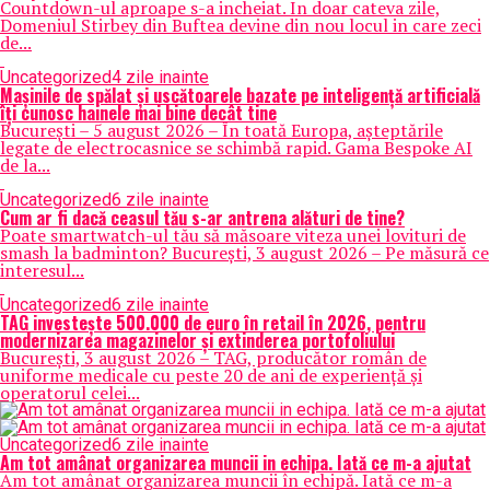
Countdown-ul aproape s-a incheiat. In doar cateva zile,
Domeniul Stirbey din Buftea devine din nou locul in care zeci
de...
Uncategorized
4 zile inainte
Mașinile de spălat și uscătoarele bazate pe inteligență artificială
îți cunosc hainele mai bine decât tine
București – 5 august 2026 – În toată Europa, așteptările
legate de electrocasnice se schimbă rapid. Gama Bespoke AI
de la...
Uncategorized
6 zile inainte
Cum ar fi dacă ceasul tău s-ar antrena alături de tine?
Poate smartwatch-ul tău să măsoare viteza unei lovituri de
smash la badminton? București, 3 august 2026 – Pe măsură ce
interesul...
Uncategorized
6 zile inainte
TAG investește 500.000 de euro în retail în 2026, pentru
modernizarea magazinelor și extinderea portofoliului
București, 3 august 2026 – TAG, producător român de
uniforme medicale cu peste 20 de ani de experiență și
operatorul celei...
Uncategorized
6 zile inainte
Am tot amânat organizarea muncii in echipa. Iată ce m-a ajutat
Am tot amânat organizarea muncii în echipă. Iată ce m-a