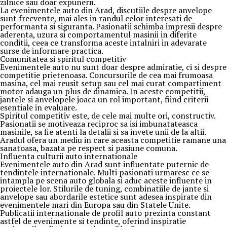
zilnice sau doar expunerii.
La evenimentele auto din Arad, discutiile despre anvelope
sunt frecvente, mai ales in randul celor interesati de
performanta si siguranta. Pasionatii schimba impresii despre
aderenta, uzura si comportamentul masinii in diferite
conditii, ceea ce transforma aceste intalniri in adevarate
surse de informare practica.
Comunitatea si spiritul competitiv
Evenimentele auto nu sunt doar despre admiratie, ci si despre
competitie prietenoasa. Concursurile de cea mai frumoasa
masina, cel mai reusit setup sau cel mai curat compartiment
motor adauga un plus de dinamica. In aceste competitii,
jantele si anvelopele joaca un rol important, fiind criterii
esentiale in evaluare.
Spiritul competitiv este, de cele mai multe ori, constructiv.
Pasionatii se motiveaza reciproc sa isi imbunatateasca
masinile, sa fie atenti la detalii si sa invete unii de la altii.
Aradul ofera un mediu in care aceasta competitie ramane una
sanatoasa, bazata pe respect si pasiune comuna.
Influenta culturii auto internationale
Evenimentele auto din Arad sunt influentate puternic de
tendintele internationale. Multi pasionati urmaresc ce se
intampla pe scena auto globala si aduc aceste influente in
proiectele lor. Stilurile de tuning, combinatiile de jante si
anvelope sau abordarile estetice sunt adesea inspirate din
evenimentele mari din Europa sau din Statele Unite.
Publicatii internationale de profil auto prezinta constant
astfel de evenimente si tendinte, oferind inspiratie