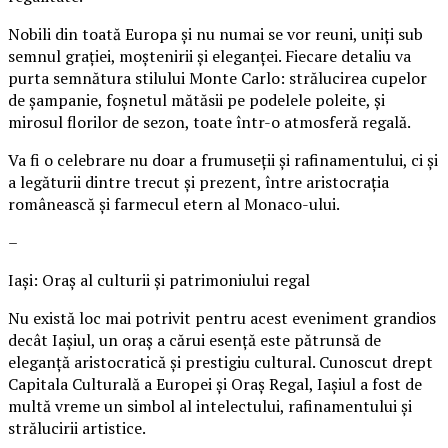
Nobili din toată Europa și nu numai se vor reuni, uniți sub
semnul grației, moștenirii și eleganței. Fiecare detaliu va
purta semnătura stilului Monte Carlo: strălucirea cupelor
de șampanie, foșnetul mătăsii pe podelele poleite, și
mirosul florilor de sezon, toate într-o atmosferă regală.
Va fi o celebrare nu doar a frumuseții și rafinamentului, ci și
a legăturii dintre trecut și prezent, între aristocrația
românească și farmecul etern al Monaco-ului.
–
Iași: Oraș al culturii și patrimoniului regal
Nu există loc mai potrivit pentru acest eveniment grandios
decât Iașiul, un oraș a cărui esență este pătrunsă de
eleganță aristocratică și prestigiu cultural. Cunoscut drept
Capitala Culturală a Europei și Oraș Regal, Iașiul a fost de
multă vreme un simbol al intelectului, rafinamentului și
strălucirii artistice.