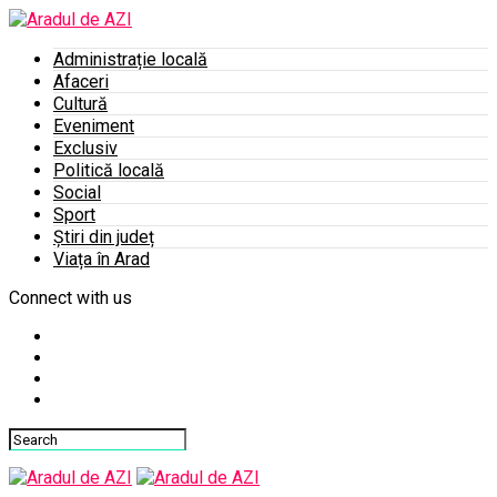
Administrație locală
Afaceri
Cultură
Eveniment
Exclusiv
Politică locală
Social
Sport
Știri din județ
Viața în Arad
Connect with us