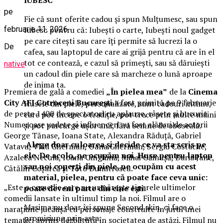
pe
Fie că sunt oferite cadou și spun Mulțumesc, sau spun
februarie 11, 2026
Iubesc pentru că: Iubești o carte, Iubești noul gadget
pe care citești sau care îți permite să lucrezi la o
De
cafea, sau laptopul de care ai grijă pentru că are în el
tot ce contează, e cazul să primești, sau să dăruiești
native
un cadoul din piele care să marcheze o lună aproape
de inima ta.
Premiera de gală a comediei
„În pielea mea”
de la
Cinema
City AFI Cotroceni București
a fost primită pe 9 februarie
Husele din piele, personalizate, sunt cadouri intime,
de peste 1400 de spectatori cu aplauze, râsete și bucurie.
care pot începe o tradiție, pot trece prin multe mâini
Numeroase vedete și influenceri au fost alături de actorii
și pot parcurge ușor anii, fără semne de oboseală.
George Tănase, Ioana State, Alexandra Răduță, Gabriel
Alege doar culoarea și decide ce va sta scris pe
Vatavu, Vlad Gherman, Oana Gherman, Sergiu Costache,
ele. De acolo, ne ocupăm noi. Huse pentru laptop
Azaleea Necula, Ioana Ginghină, Mihai Găinușă, Daria Jane,
sau noi coperți din piele, ne ocupăm cu acest
Cătălin Coșarcă și Toto Dumitrescu.
material, pielea, pentru că poate face ceva unic:
„Este o comedie care nu urmărește tiparele ultimelor
poate deveni parte din cine ești.
comedii lansate în ultimul timp la noi. Filmul are o
Masima nu doar își spune Second skin, ci face o
narațiune jucăușă cu personaje construite în jurul unei
promisiune prin asta.
tematici aprins dezbătută în societatea de astăzi. Filmul nu