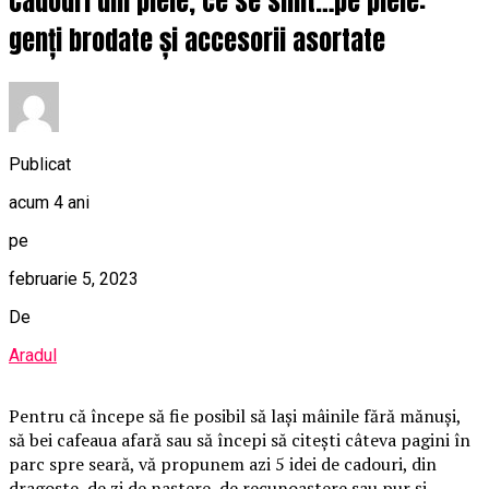
Cadouri din piele, ce se simt…pe piele:
genți brodate și accesorii asortate
Publicat
acum 4 ani
pe
februarie 5, 2023
De
Aradul
Pentru că începe să fie posibil să lași mâinile fără mănuși,
să bei cafeaua afară sau să începi să citești câteva pagini în
parc spre seară, vă propunem azi 5 idei de cadouri, din
dragoste, de zi de naștere, de recunoaștere sau pur și