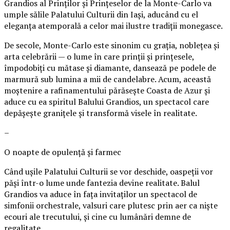
Grandios al Prinților și Prințeselor de la Monte-Carlo va
umple sălile Palatului Culturii din Iași, aducând cu el
eleganța atemporală a celor mai ilustre tradiții monegasce.
De secole, Monte-Carlo este sinonim cu grația, noblețea și
arta celebrării — o lume în care prinții și prințesele,
împodobiți cu mătase și diamante, dansează pe podele de
marmură sub lumina a mii de candelabre. Acum, această
moștenire a rafinamentului părăsește Coasta de Azur și
aduce cu ea spiritul Balului Grandios, un spectacol care
depășește granițele și transformă visele în realitate.
–
O noapte de opulență și farmec
Când ușile Palatului Culturii se vor deschide, oaspeții vor
păși într-o lume unde fantezia devine realitate. Balul
Grandios va aduce în fața invitaților un spectacol de
simfonii orchestrale, valsuri care plutesc prin aer ca niște
ecouri ale trecutului, și cine cu lumânări demne de
regalitate.