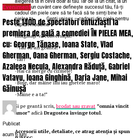
alegerea ta în ceva doar al tău. Iar de la un citat, la un
Eveniment
oraș, la un cuvânt care definește succesul tău, fă-ți
cadoul din piele care să te facă să te simți bine în
pielea ta. Genți unisex – cadouri din piele pentru
Peste 1400 de spectatori entuziaști la
cupluri moderne
premiera de gală a comediei ÎN PIELEA MEA,
Imaginați-vă conversația:
cu: George Tănase, Ioana State, Vlad
”-Iau eu azi geanta!
Gherman, Oana Gherman, Sergiu Costache,
-Iar?
Azaleea Necula, Alexandra Răduță, Gabriel
-Hai că merge cu cizmele!
Vatavu, Ioana Ginghină, Daria Jane, Mihai
-Bine, dar mâine îmi iau ghetele maro!
Găinușă
-Mâine e a ta!”
Și pe geantă scris,
brodat sau gravat
”omnia vincit
amor”
adică
Dragostea învinge totul.
Publicat
Accesorii utile, detaliate, ce atrag atenția și spun
acum 6 luni
IUBESC