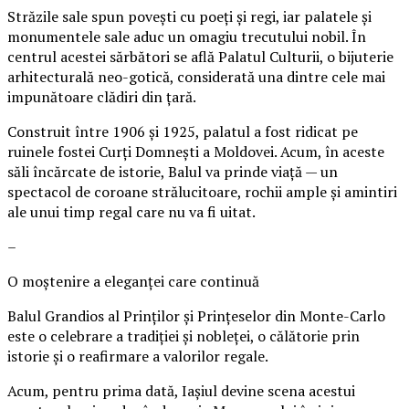
Străzile sale spun povești cu poeți și regi, iar palatele și
monumentele sale aduc un omagiu trecutului nobil. În
centrul acestei sărbători se află Palatul Culturii, o bijuterie
arhitecturală neo-gotică, considerată una dintre cele mai
impunătoare clădiri din țară.
Construit între 1906 și 1925, palatul a fost ridicat pe
ruinele fostei Curți Domnești a Moldovei. Acum, în aceste
săli încărcate de istorie, Balul va prinde viață — un
spectacol de coroane strălucitoare, rochii ample și amintiri
ale unui timp regal care nu va fi uitat.
–
O moștenire a eleganței care continuă
Balul Grandios al Prinților și Prințeselor din Monte-Carlo
este o celebrare a tradiției și nobleței, o călătorie prin
istorie și o reafirmare a valorilor regale.
Acum, pentru prima dată, Iașiul devine scena acestui