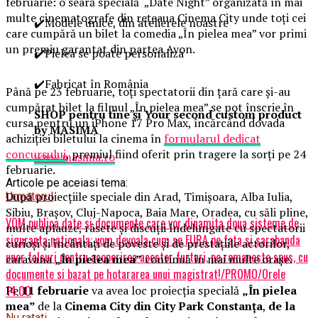
februarie: o seară specială „Date Night” organizată în mai
multe cinematografe din rețeaua Cinema City unde toți cei
✔️Modele unice, din atelierele noastre
care cumpără un bilet la comedia „În pielea mea” vor primi
un premiu garantat din partea Avon.
✔️Pielea se poate personaliza
✔️Fabricat în România
Până pe 23 februarie, toți spectatorii din țară care și-au
cumpărat bilet la filmul „În pielea mea” se pot înscrie în
SHOP pentru tine și Your second custom product
cursa pentru un iPhone 17 Pro Max, încărcând dovada
by MASIMA
achiziției biletului la cinema în
formularul dedicat
concursului
, premiul fiind oferit prin tragere la sorți pe 24
www.masima.ro
februarie.
Articole pe aceiasi tema:
După proiecțiile speciale din Arad, Timișoara, Alba Iulia,
Urmatorul
Sibiu, Brașov, Cluj-Napoca, Baia Mare, Oradea, cu săli pline,
VOM publica date si documente care vor dinamita doua sisteme de
multe aplauze, râsete și discuții îndelungate cu spectatorii
siguranta nationala: vom devoala cum se FURA pe fata si sarabanda
curioși și încântați de poveste și de prestațiile actorilor,
unor falsuri pentru acoperirea acestor furturi, pe romaneste spus, cu
caravana
„În pielea mea”
continuă în mai multe orașe.
documente si bazat pe hotararea unui magistrat!/PROMO/Orele
Pe
11 februarie
va avea loc proiecția specială
„În pielea
14.00
mea”
de la
Cinema City din City Park Constanța
,
de la
Nu ratati