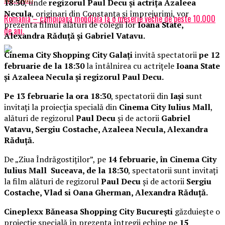
18:30
, unde
regizorul Paul Decu și actrița Azaleea
Necula
, originari din Constanța și împrejurimi, vor
Romania – campioana mondiala la o meserie veche de peste 10.000
prezenta filmul alături de colegii lor
Ioana State,
de ani.
Alexandra Răduță și Gabriel Vatavu.
Cinema City Shopping City Galați
invită spectatorii
pe 12
februarie de la 18:30
la întâlnirea cu actrițele
Ioana State
și Azaleea Necula și regizorul Paul Decu.
Pe 13 februarie la ora 18:30
, spectatorii din
Iași
sunt
invitați la proiecția specială din
Cinema City Iulius Mall
,
alături de regizorul
Paul Decu
și de actorii
Gabriel
Vatavu, Sergiu Costache, Azaleea Necula, Alexandra
Răduță.
De „Ziua Îndrăgostiților”, pe
14 februarie, în Cinema City
Iulius Mall Suceava, de la 18:30
, spectatorii sunt invitați
la film alături de regizorul
Paul Decu
și de actorii
Sergiu
Costache, Vlad si Oana Gherman, Alexandra Răduță.
Cineplexx Băneasa Shopping City București
găzduiește o
proiecție specială în prezența întregii echipe pe
15