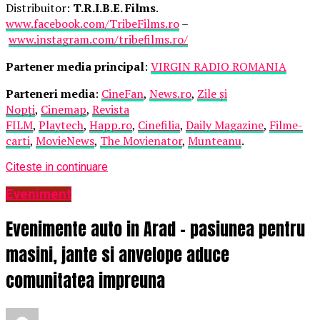
Distribuitor:
T.R.I.B.E. Films
.
www.facebook.com/TribeFilms.ro
–
www.instagram.com/tribefilms.ro/
Partener media principal
:
VIRGIN RADIO ROMANIA
Parteneri media
:
CineFan
,
News.ro
,
Zile și
Nopți
,
Cinemap
,
Revista
FILM
,
Playtech
,
Happ.ro
,
Cinefilia
,
Daily Magazine
,
Filme-
carti
,
MovieNews
,
The Movienator
,
Munteanu
.
Citeste in continuare
Eveniment
Evenimente auto in Arad – pasiunea pentru
masini, jante si anvelope aduce
comunitatea impreuna