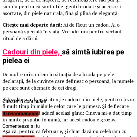
simplu pentru că sunt utile: genți brodate și accesorii
asortate, din piele naturală, fină și plină de eleganță.
Citește mai departe dacă:
Ai de făcut un cadou, Ai o
persoană specială în viață, Vrei idei noi pentru vechiul
ritual de a dărui.
Cadouri din piele,
să simtă iubirea pe
pielea ei
De multe ori suntem în situația de a broda pe piele
declarații, de la cuvinte care definesc o persoană, la numele
pe care sunt chemate de cei dragi.
Și brodăm cu drag și atenție cadouri din piele, pentru că vor
Citeste in continuare
fi mult timp în mâinile celor care le primesc. Și de fiecare
dată, ne dorim să aducă același gând: Cineva mi-a dat timp
Iti recomandam
în minte și spațiu în inimă, iar acest cadou e grozav.
Comenteaza si tu
Așa că, pentru că februarie, și chiar dacă nu celebrăm cu