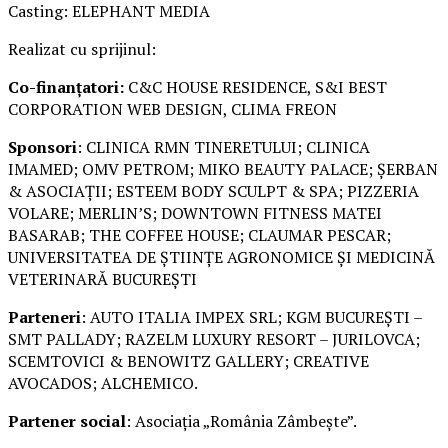
Casting: ELEPHANT MEDIA
Realizat cu sprijinul:
Co-finanțatori:
C&C HOUSE RESIDENCE, S&I BEST
CORPORATION WEB DESIGN, CLIMA FREON
Sponsori
: CLINICA RMN TINERETULUI; CLINICA
IMAMED; OMV PETROM; MIKO BEAUTY PALACE; ȘERBAN
& ASOCIAȚII; ESTEEM BODY SCULPT & SPA; PIZZERIA
VOLARE; MERLIN’S; DOWNTOWN FITNESS MATEI
BASARAB; THE COFFEE HOUSE; CLAUMAR PESCAR;
UNIVERSITATEA DE ȘTIINȚE AGRONOMICE ȘI MEDICINĂ
VETERINARĂ BUCUREȘTI
Parteneri
: AUTO ITALIA IMPEX SRL; KGM BUCUREȘTI –
SMT PALLADY; RAZELM LUXURY RESORT – JURILOVCA;
SCEMTOVICI & BENOWITZ GALLERY; CREATIVE
AVOCADOS; ALCHEMICO.
Partener social
: Asociația „România Zâmbește”.