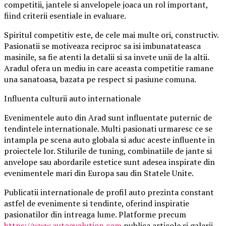
competitii, jantele si anvelopele joaca un rol important,
fiind criterii esentiale in evaluare.
Spiritul competitiv este, de cele mai multe ori, constructiv.
Pasionatii se motiveaza reciproc sa isi imbunatateasca
masinile, sa fie atenti la detalii si sa invete unii de la altii.
Aradul ofera un mediu in care aceasta competitie ramane
una sanatoasa, bazata pe respect si pasiune comuna.
Influenta culturii auto internationale
Evenimentele auto din Arad sunt influentate puternic de
tendintele internationale. Multi pasionati urmaresc ce se
intampla pe scena auto globala si aduc aceste influente in
proiectele lor. Stilurile de tuning, combinatiile de jante si
anvelope sau abordarile estetice sunt adesea inspirate din
evenimentele mari din Europa sau din Statele Unite.
Publicatii internationale de profil auto prezinta constant
astfel de evenimente si tendinte, oferind inspiratie
pasionatilor din intreaga lume. Platforme precum
https://www.autoevolution.com
publica articole si galerii