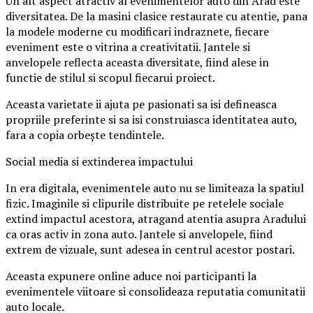
Un alt aspect atractiv al evenimentelor auto din Arad este
diversitatea. De la masini clasice restaurate cu atentie, pana
la modele moderne cu modificari indraznete, fiecare
eveniment este o vitrina a creativitatii. Jantele si
anvelopele reflecta aceasta diversitate, fiind alese in
functie de stilul si scopul fiecarui proiect.
Aceasta varietate ii ajuta pe pasionati sa isi defineasca
propriile preferinte si sa isi construiasca identitatea auto,
fara a copia orbește tendintele.
Social media si extinderea impactului
In era digitala, evenimentele auto nu se limiteaza la spatiul
fizic. Imaginile si clipurile distribuite pe retelele sociale
extind impactul acestora, atragand atentia asupra Aradului
ca oras activ in zona auto. Jantele si anvelopele, fiind
extrem de vizuale, sunt adesea in centrul acestor postari.
Aceasta expunere online aduce noi participanti la
evenimentele viitoare si consolideaza reputatia comunitatii
auto locale.