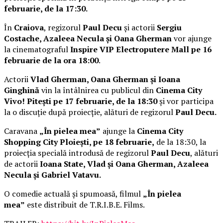
februarie, de la 17:30.
În
Craiova
, regizorul
Paul Decu
și actorii
Sergiu
Costache, Azaleea Necula și Oana Gherman
vor ajunge
la cinematograful
Inspire VIP Electroputere Mall pe 16
februarie de la ora 18:00
.
Actorii
Vlad Gherman, Oana Gherman și Ioana
Ginghină
vin la întâlnirea cu publicul din
Cinema City
Vivo! Pitești pe 17 februarie, de la 18:30
și vor participa
la o discuție după proiecție, alături de regizorul
Paul Decu.
Caravana
„În pielea mea”
ajunge la
Cinema City
Shopping City Ploiești, pe 18 februarie,
de la 18:30, la
proiecția specială introdusă de regizorul
Paul Decu
, alături
de actorii
Ioana State, Vlad și Oana Gherman, Azaleea
Necula și Gabriel Vatavu.
O comedie actuală și spumoasă, filmul
„În pielea
mea”
este distribuit de T.R.I.B.E. Films.