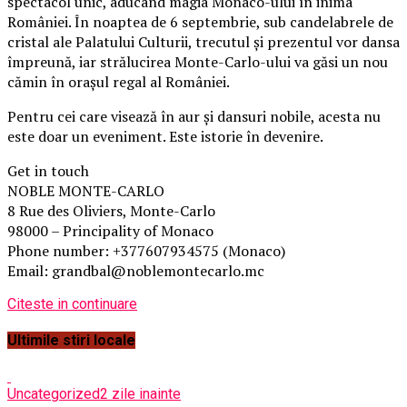
spectacol unic, aducând magia Monaco-ului în inima
României. În noaptea de 6 septembrie, sub candelabrele de
cristal ale Palatului Culturii, trecutul și prezentul vor dansa
împreună, iar strălucirea Monte-Carlo-ului va găsi un nou
cămin în orașul regal al României.
Pentru cei care visează în aur și dansuri nobile, acesta nu
este doar un eveniment. Este istorie în devenire.
Get in touch
NOBLE MONTE-CARLO
8 Rue des Oliviers, Monte-Carlo
98000 – Principality of Monaco
Phone number: +377607934575 (Monaco)
Email: grandbal@noblemontecarlo.mc
Citeste in continuare
Ultimile stiri locale
Uncategorized
2 zile inainte