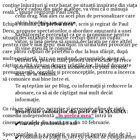
conține înjurături și este bazat pe situații inspirate din viața
Orice cadou din piele ai alege, va veni ca o mănușă
reală.”, spune regizorul Paul Decu.
celui drag. Mai ales cu acel plus de personalizare care
stă în broderie sau gravare.
Echipa filmului
„În pielea mea”
, scris și regizat de Paul
Decu, propune spectatorilor o abordare amuzantă a unei
Sărbătorește prezentul ca pe o promisiune pentru
situații des întâlnite în micile certuri dintr-un cuplu:
viitor, și lasă pielea să spună declarații pe care altfel
pentru cine e mai greu/ mai ușor. În urma unei provocări pe
îți vine greu să le compui.
care patru cupluri de prieteni o duc la bun sfârșit, după
multe peripeții, într-un weekend, personajele ajung să
Pentru ea, pentru tine, pentru orice ocazie îți trece
câștige o altă viziune despre relațiile lor, lăsând deoparte
prin minte, marchează momentul cu your second
presupunerile, orgoliile și preconcepțiile, pentru a încerca
skin, de la Masima.
să comunice mai bine între ei.
Te așteptăm iar pe Blog, cu informații și reducere la
abonare, ca să ai de câștigat mai mult decât
informație.
Cu râs pe săturate, surprize și personaje pline de viață,
Beneficiile cadourilor din piele de la MASIMA:
comedia independentă
„În pielea mea”
intră în
cinematografele din toată țara din 10 februarie.
✔️Garanția produsului 3 ani
Spectatorilor li s-a pregătit o surpriză pentru data de 12
✔️Posibilitatea plății în rate cu cardul de cumpărături