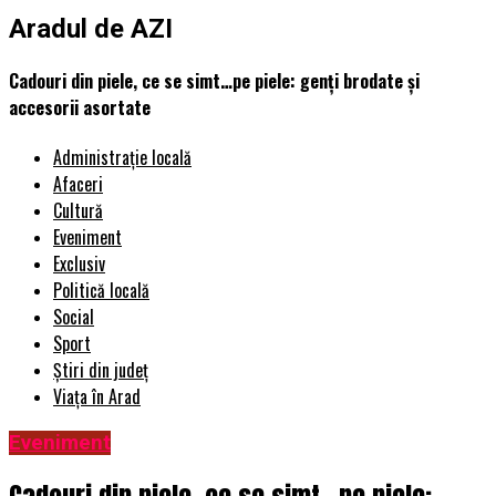
Aradul de AZI
Cadouri din piele, ce se simt…pe piele: genți brodate și
accesorii asortate
Administrație locală
Afaceri
Cultură
Eveniment
Exclusiv
Politică locală
Social
Sport
Știri din județ
Viața în Arad
Eveniment