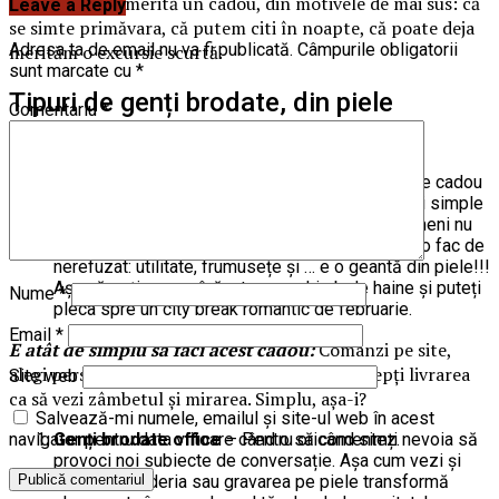
mare fast, tot merită un cadou, din motivele de mai sus: că
Leave a Reply
se simte primăvara, că putem citi în noapte, că poate deja
Adresa ta de email nu va fi publicată.
Câmpurile obligatorii
merităm o excursie scurtă.
sunt marcate cu
*
Tipuri de genți brodate, din piele
Comentariu
*
MASIMA:
Genți brodate de voiaj
– Deși atât de rar făcute cadou
de bărbați femeilor, gențile sunt printre cele mai simple
elemente de dăruit. Cadouri din piele la care nimeni nu
ar spune nu, pentru că au acel trio de calități ce o fac de
nerefuzat: utilitate, frumusețe și … e o geantă din piele!!!
Așa că poți arunca înăuntru un schimb de haine și puteți
Nume
*
pleca spre un city break romantic de februarie.
Email
*
E atât de simplu să faci acest cadou:
Comanzi pe site,
alegi personalizarea prin gravare, achiți și aștepți livrarea
Site web
ca să vezi zâmbetul și mirarea. Simplu, așa-i?
Salvează-mi numele, emailul și site-ul web în acest
Genți brodate office
– Pentru oricând simți nevoia să
navigator pentru data viitoare când o să comentez.
provoci noi subiecte de conversație. Așa cum vezi și
mai sus, broderia sau gravarea pe piele transformă