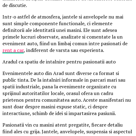
de discutie.
Intr-o astfel de atmosfera, jantele si anvelopele nu mai
sunt simple componente functionale, ci elemente
definitorii ale identitatii unei masini. Ele sunt adesea
primele lucruri observate, analizate si comentate la un
eveniment auto, fiind un limbaj comun intre pasionati de
rent a car
, indiferent de varsta sau experienta.
Aradul ca spatiu de intalnire pentru pasionatii auto
Evenimentele auto din Arad sunt diverse ca format si
public tinta. De la intalniri informale in parcari mari sau
spatii industriale, pana la evenimente organizate cu
sprijinul autoritatilor locale, orasul ofera un cadru
prietenos pentru comunitatea auto. Aceste manifestari nu
sunt doar despre masini expuse static, ci despre
interactiune, schimb de idei si impartasirea pasiunii.
Pasionatii vin cu masini atent pregatite, fiecare detaliu
fiind ales cu grija. Jantele, anvelopele, suspensia si aspectul