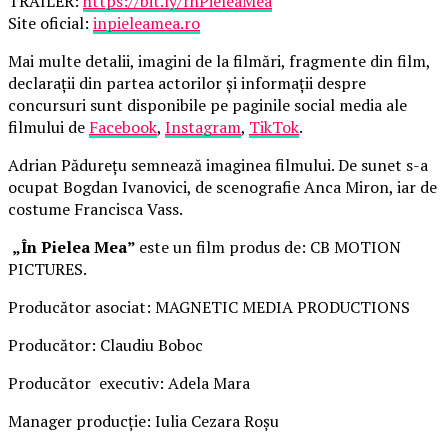
TRAILER:
https://bit.ly/InPieleaMea
Site oficial:
inpieleamea.ro
Mai multe detalii, imagini de la filmări, fragmente din film,
declarații din partea actorilor și informații despre
concursuri sunt disponibile pe paginile social media ale
filmului de
Facebook
,
Instagram
,
TikTok
.
Adrian Pădurețu semnează imaginea filmului. De sunet s-a
ocupat Bogdan Ivanovici, de scenografie Anca Miron, iar de
costume Francisca Vass.
„În Pielea Mea”
este un film produs de: CB MOTION
PICTURES.
Producător asociat: MAGNETIC MEDIA PRODUCTIONS
Producător: Claudiu Boboc
Producător executiv: Adela Mara
Manager producție: Iulia Cezara Roșu