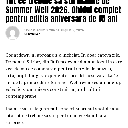
Tot ce trebuie sa stii inainte de
date și fișiere în
Secure Folder
, protejat cu un PIN.
Summer Well 2026. Ghidul complet
Pentru și mai multă confidențialitate, cu Secure
pentru editia aniversara de 15 ani
Folder, utilizatorii au opțiunea de a activa Disguided
Mode, care le permite ascunderea aplicațiilor prin
Publicat
acum 3 zile
pe
august 5, 2026
înlocuirea cu alte pictograme și opțiuni de nume.
De
b2bseo
Acest lucru este util în special pentru a ascunde
informațiile personale, cum ar fi aplicațiile
financiare, portofelele digitale, aplicațiile de
Countdown-ul aproape s-a incheiat. In doar cateva zile,
cumpărături sau conturile de e-mail, în spatele unei
Domeniul Stirbey din Buftea devine din nou locul in care
pictograme și etichete discrete.
zeci de mii de oameni vin pentru trei zile de muzica,
arta, nopti lungi si experiente care definesc vara. La 15
ani de la prima editie, Summer Well revine cu un line-up
eclectic si un univers construit in jurul culturii
Indiferent dacă sunt în deplasare sau se află într-o
contemporane.
locație publică, utilizatorii pot minimiza riscurile de
conectare la rețele publice Wi-Fi și celulare cu
Inainte sa-ti alegi primul concert si primul spot de apus,
Network Protection
. Prin activarea funcției
iata tot ce trebuie sa stii pentru un weekend fara
Network Protection, aceștia vor fi notificați automat
surprize.
dacă este detectată o problemă de securitate