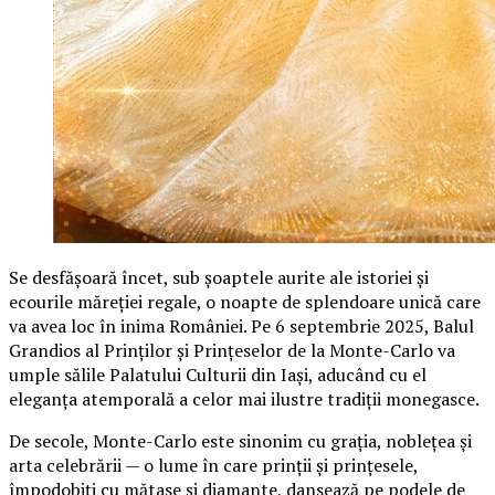
Se desfășoară încet, sub șoaptele aurite ale istoriei și
ecourile măreției regale, o noapte de splendoare unică care
va avea loc în inima României. Pe 6 septembrie 2025, Balul
Grandios al Prinților și Prințeselor de la Monte-Carlo va
umple sălile Palatului Culturii din Iași, aducând cu el
eleganța atemporală a celor mai ilustre tradiții monegasce.
De secole, Monte-Carlo este sinonim cu grația, noblețea și
arta celebrării — o lume în care prinții și prințesele,
împodobiți cu mătase și diamante, dansează pe podele de