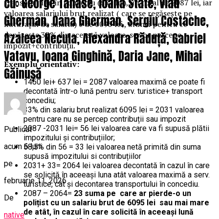
cu: George Tănase, Ioana State, Vlad
transportului în concediu (637 lei), un total de 2087 lei, iar
valoarea salariului brut realizat ( care se regăsește pe
Gherman, Oana Gherman, Sergiu Costache,
fluturașul de salariu) e de 6095 lei , atunci pentru ce
depășește 33% din această valoare, se vor percepe
Azaleea Necula, Alexandra Răduță, Gabriel
impozit+contribuții.
Vatavu, Ioana Ginghină, Daria Jane, Mihai
Exemplu orientativ:
Găinușă
1450 lei+ 637 lei = 2087 valoarea maximă ce poate fi
decontată într-o lună pentru serv. turistice+ transport
concediu;
33% din salariu brut realizat 6095 lei = 2031 valoarea
pentru care nu se percep contribuții sau impozit
2087 -2031 lei= 56 lei valoarea care va fi supusă plătii
Publicat
impozitului și contribuțiilor;
acum 6 luni
58,5% din 56 = 33 lei valoarea netă primită din suma
supusă impozitului si contribuțiilor
pe
2031+ 33= 2064 lei valoarea decontată în cazul în care
se solicită în aceeași luna atât valoarea maximă a serv.
februarie 11, 2026
turistice, cât și decontarea transportului în concediu.
2087 – 2064=
23 suma pe care ar pierde-o un
De
polițist cu un salariu brut de 6095 lei sau mai mare
de atât, în cazul în care solicită în aceeași lună
native