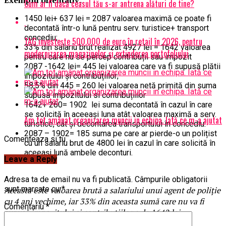
Cum ar fi dacă ceasul tău s-ar antrena alături de tine?
1450 lei+ 637 lei = 2087 valoarea maximă ce poate fi
decontată într-o lună pentru serv. turistice+ transport
concediu;
TAG investește 500.000 de euro în retail în 2026, pentru
33% din salariu brut realizat 4927 lei = 1642 valoarea
modernizarea magazinelor și extinderea portofoliului
pentru care nu se percep contribuții sau impozit
2087 -1642 lei= 445 lei valoarea care va fi supusă plătii
impozitului și contribuțiilor;
58,5% din 445 = 260 lei valoarea netă primită din suma
supusă impozitului si contribuțiilor
1642+ 260= 1902 lei suma decontată în cazul în care
se solicită în aceeași luna atât valoarea maximă a serv.
Am tot amânat organizarea muncii in echipa. Iată ce m-a ajutat
turistice, cât și decontarea transportului în concediu.
2087 – 1902= 185 suma pe care ar pierde-o un polițist
Comenteaza si tu
cu un salariu brut de 4800 lei în cazul în care solicită în
aceeași lună ambele deconturi.
Leave a Reply
Adresa ta de email nu va fi publicată.
Câmpurile obligatorii
sunt marcate cu
*
Aceasta este valoarea brută a salariului unui agent de poliție
cu 4 ani vechime, iar 33% din aceasta sumă care nu va fi
Comentariu
*
supusă impozitului și contribuțiilor e de 1642 lei.