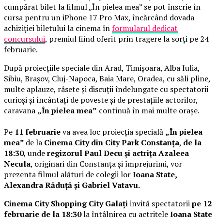
cumpărat bilet la filmul „În pielea mea” se pot înscrie în
cursa pentru un iPhone 17 Pro Max, încărcând dovada
achiziției biletului la cinema în
formularul dedicat
concursului
, premiul fiind oferit prin tragere la sorți pe 24
februarie.
După proiecțiile speciale din Arad, Timișoara, Alba Iulia,
Sibiu, Brașov, Cluj-Napoca, Baia Mare, Oradea, cu săli pline,
multe aplauze, râsete și discuții îndelungate cu spectatorii
curioși și încântați de poveste și de prestațiile actorilor,
caravana
„În pielea mea”
continuă în mai multe orașe.
Pe
11 februarie
va avea loc proiecția specială
„În pielea
mea”
de la
Cinema City din City Park Constanța
,
de la
18:30
, unde
regizorul Paul Decu și actrița Azaleea
Necula
, originari din Constanța și împrejurimi, vor
prezenta filmul alături de colegii lor
Ioana State,
Alexandra Răduță și Gabriel Vatavu.
Cinema City Shopping City Galați
invită spectatorii
pe 12
februarie de la 18:30
la întâlnirea cu actrițele
Ioana State