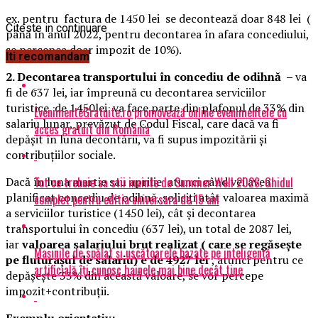
ex. pentru factura de 1450 lei se decontează doar 848 lei (
Citeste in continuare
până în anul 2022, pentru decontarea în afara concediului,
se percepea doar impozit de 10%).
Iti recomandam
2. Decontarea transportului în concediu de odihnă
–
va
fi de 637 lei, iar împreună cu decontarea serviciilor
turistice de 1450lei va face parte din plafonul de 33% din
EvenimenteGratuite.ro promovează online evenimentele cu
salariu lunar, prevăzut de Codul Fiscal, care dacă va fi
acces gratuit din România
depășit în luna decontării, va fi supus impozitării și
contribuțiilor sociale.
Tot ce trebuie sa stii inainte de Summer Well 2026. Ghidul
Dacă în luna martie sau aprilie atunci când vei avea
planificat concediu de odihnă, soliciți atât valoarea maximă
complet pentru editia aniversara de 15 ani
a serviciilor turistice (1450 lei), cât și decontarea
transportului în concediu (637 lei), un total de 2087 lei,
iar
valoarea salariului brut realizat ( care se regăsește
Mașinile de spălat și uscătoarele bazate pe inteligență
pe fluturașul de salariu) e de 4927 lei
, atunci pentru ce
artificială îți cunosc hainele mai bine decât tine
depășește 33% din această valoare, se vor percepe
impozit+contribuții.
Exemplu orientativ: