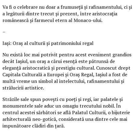
Va fi o celebrare nu doar a frumuseții și rafinamentului, ci și
a legăturii dintre trecut și prezent, între aristocrația
românească și farmecul etern al Monaco-ului.
–
Iași: Oraș al culturii și patrimoniului regal
Nu există loc mai potrivit pentru acest eveniment grandios
decât Iașiul, un oraș a cărui esență este pătrunsă de
eleganță aristocratică și prestigiu cultural. Cunoscut drept
Capitala Culturală a Europei și Oraș Regal, Iașiul a fost de
multă vreme un simbol al intelectului, rafinamentului și
strălucirii artistice.
Străzile sale spun povești cu poeți și regi, iar palatele și
monumentele sale aduc un omagiu trecutului nobil. În
centrul acestei sărbători se află Palatul Culturii, o bijuterie
arhitecturală neo-gotică, considerată una dintre cele mai
impunătoare clădiri din țară.