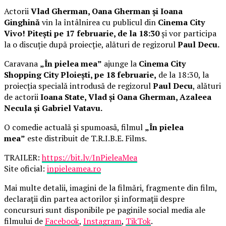
Actorii
Vlad Gherman, Oana Gherman și Ioana
Ginghină
vin la întâlnirea cu publicul din
Cinema City
Vivo! Pitești pe 17 februarie, de la 18:30
și vor participa
la o discuție după proiecție, alături de regizorul
Paul Decu.
Caravana
„În pielea mea”
ajunge la
Cinema City
Shopping City Ploiești, pe 18 februarie,
de la 18:30, la
proiecția specială introdusă de regizorul
Paul Decu
, alături
de actorii
Ioana State, Vlad și Oana Gherman, Azaleea
Necula și Gabriel Vatavu.
O comedie actuală și spumoasă, filmul
„În pielea
mea”
este distribuit de T.R.I.B.E. Films.
TRAILER:
https://bit.ly/InPieleaMea
Site oficial:
inpieleamea.ro
Mai multe detalii, imagini de la filmări, fragmente din film,
declarații din partea actorilor și informații despre
concursuri sunt disponibile pe paginile social media ale
filmului de
Facebook
,
Instagram
,
TikTok
.