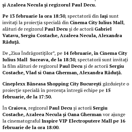
și Azaleea Necula și regizorul Paul Decu.
Pe 13 februarie la ora 18:30
, spectatorii din
Iași
sunt
invitați la proiecția specială din
Cinema City Iulius Mall
,
alături de regizorul
Paul Decu
și de actorii
Gabriel
Vatavu, Sergiu Costache, Azaleea Necula, Alexandra
Răduță.
De „Ziua Îndrăgostiților”, pe
14 februarie, în Cinema City
Iulius Mall Suceava, de la 18:30
, spectatorii sunt invitați
la film alături de regizorul
Paul Decu
și de actorii
Sergiu
Costache, Vlad si Oana Gherman, Alexandra Răduță.
Cineplexx Băneasa Shopping City București
găzduiește o
proiecție specială în prezența întregii echipe pe
15
februarie, de la 17:30.
În
Craiova
, regizorul
Paul Decu
și actorii
Sergiu
Costache, Azaleea Necula și Oana Gherman
vor ajunge
la cinematograful
Inspire VIP Electroputere Mall pe 16
februarie de la ora 18:00
.