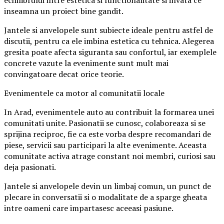
echilibrului intre estetica si functionalitate si invata ce
inseamna un proiect bine gandit.
Jantele si anvelopele sunt subiecte ideale pentru astfel de
discutii, pentru ca ele imbina estetica cu tehnica. Alegerea
gresita poate afecta siguranta sau confortul, iar exemplele
concrete vazute la evenimente sunt mult mai
convingatoare decat orice teorie.
Evenimentele ca motor al comunitatii locale
In Arad, evenimentele auto au contribuit la formarea unei
comunitati unite. Pasionatii se cunosc, colaboreaza si se
sprijina reciproc, fie ca este vorba despre recomandari de
piese, servicii sau participari la alte evenimente. Aceasta
comunitate activa atrage constant noi membri, curiosi sau
deja pasionati.
Jantele si anvelopele devin un limbaj comun, un punct de
plecare in conversatii si o modalitate de a sparge gheata
intre oameni care impartasesc aceeasi pasiune.