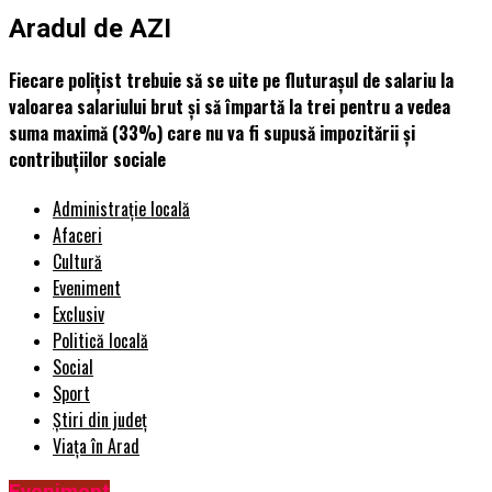
Aradul de AZI
Fiecare polițist trebuie să se uite pe fluturașul de salariu la
valoarea salariului brut și să împartă la trei pentru a vedea
suma maximă (33%) care nu va fi supusă impozitării și
contribuțiilor sociale
Administrație locală
Afaceri
Cultură
Eveniment
Exclusiv
Politică locală
Social
Sport
Știri din județ
Viața în Arad