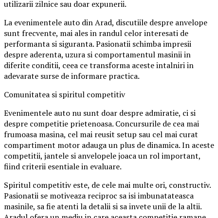
utilizarii zilnice sau doar expunerii.
La evenimentele auto din Arad, discutiile despre anvelope
sunt frecvente, mai ales in randul celor interesati de
performanta si siguranta. Pasionatii schimba impresii
despre aderenta, uzura si comportamentul masinii in
diferite conditii, ceea ce transforma aceste intalniri in
adevarate surse de informare practica.
Comunitatea si spiritul competitiv
Evenimentele auto nu sunt doar despre admiratie, ci si
despre competitie prietenoasa. Concursurile de cea mai
frumoasa masina, cel mai reusit setup sau cel mai curat
compartiment motor adauga un plus de dinamica. In aceste
competitii, jantele si anvelopele joaca un rol important,
fiind criterii esentiale in evaluare.
Spiritul competitiv este, de cele mai multe ori, constructiv.
Pasionatii se motiveaza reciproc sa isi imbunatateasca
masinile, sa fie atenti la detalii si sa invete unii de la altii.
Aradul ofera un mediu in care aceasta competitie ramane