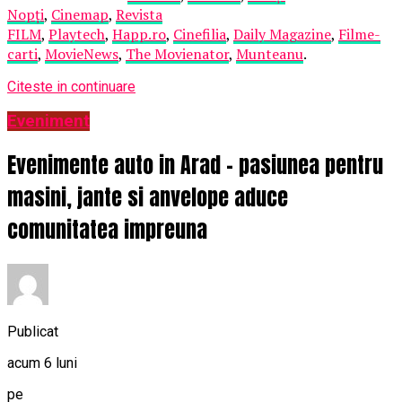
Nopți
,
Cinemap
,
Revista
FILM
,
Playtech
,
Happ.ro
,
Cinefilia
,
Daily Magazine
,
Filme-
carti
,
MovieNews
,
The Movienator
,
Munteanu
.
Citeste in continuare
Eveniment
Evenimente auto in Arad – pasiunea pentru
masini, jante si anvelope aduce
comunitatea impreuna
Publicat
acum 6 luni
pe