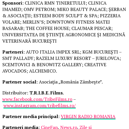
Sponsori
: CLINICA RMN TINERETULUI; CLINICA
IMAMED; OMV PETROM; MIKO BEAUTY PALACE; ȘERBAN
& ASOCIAȚII; ESTEEM BODY SCULPT & SPA; PIZZERIA
VOLARE; MERLIN’S; DOWNTOWN FITNESS MATEI
BASARAB; THE COFFEE HOUSE; CLAUMAR PESCAR;
UNIVERSITATEA DE ȘTIINȚE AGRONOMICE ȘI MEDICINĂ
VETERINARĂ BUCUREȘTI
Parteneri
: AUTO ITALIA IMPEX SRL; KGM BUCUREȘTI –
SMT PALLADY; RAZELM LUXURY RESORT – JURILOVCA;
SCEMTOVICI & BENOWITZ GALLERY; CREATIVE
AVOCADOS; ALCHEMICO.
Partener social
: Asociația „România Zâmbește”.
Distribuitor:
T.R.I.B.E. Films
.
www.facebook.com/TribeFilms.ro
–
www.instagram.com/tribefilms.ro/
Partener media principal
:
VIRGIN RADIO ROMANIA
Parteneri media
:
CineFan
,
News.ro
,
Zile și