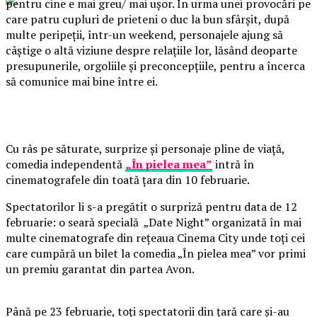
pentru cine e mai greu/ mai ușor. În urma unei provocări pe
care patru cupluri de prieteni o duc la bun sfârșit, după
multe peripeții, într-un weekend, personajele ajung să
câștige o altă viziune despre relațiile lor, lăsând deoparte
presupunerile, orgoliile și preconcepțiile, pentru a încerca
să comunice mai bine între ei.
Cu râs pe săturate, surprize și personaje pline de viață,
comedia independentă
„În pielea mea”
intră în
cinematografele din toată țara din 10 februarie.
Spectatorilor li s-a pregătit o surpriză pentru data de 12
februarie: o seară specială „Date Night” organizată în mai
multe cinematografe din rețeaua Cinema City unde toți cei
care cumpără un bilet la comedia „În pielea mea” vor primi
un premiu garantat din partea Avon.
Până pe 23 februarie, toți spectatorii din țară care și-au