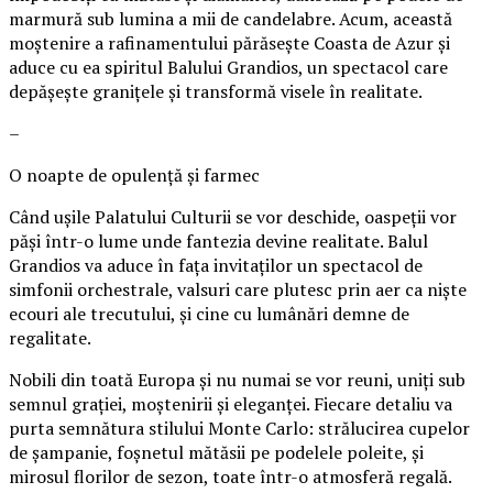
marmură sub lumina a mii de candelabre. Acum, această
moștenire a rafinamentului părăsește Coasta de Azur și
aduce cu ea spiritul Balului Grandios, un spectacol care
depășește granițele și transformă visele în realitate.
–
O noapte de opulență și farmec
Când ușile Palatului Culturii se vor deschide, oaspeții vor
păși într-o lume unde fantezia devine realitate. Balul
Grandios va aduce în fața invitaților un spectacol de
simfonii orchestrale, valsuri care plutesc prin aer ca niște
ecouri ale trecutului, și cine cu lumânări demne de
regalitate.
Nobili din toată Europa și nu numai se vor reuni, uniți sub
semnul grației, moștenirii și eleganței. Fiecare detaliu va
purta semnătura stilului Monte Carlo: strălucirea cupelor
de șampanie, foșnetul mătăsii pe podelele poleite, și
mirosul florilor de sezon, toate într-o atmosferă regală.