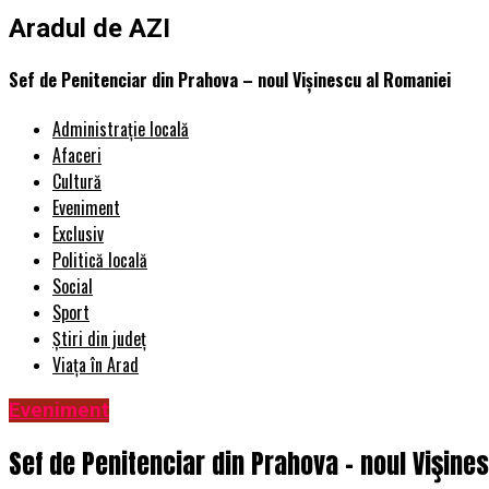
Aradul de AZI
Sef de Penitenciar din Prahova – noul Vişinescu al Romaniei
Administrație locală
Afaceri
Cultură
Eveniment
Exclusiv
Politică locală
Social
Sport
Știri din județ
Viața în Arad
Eveniment
Sef de Penitenciar din Prahova – noul Vişine