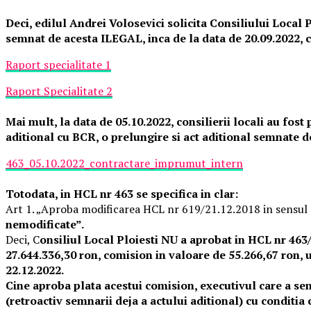
Deci, edilul Andrei Volosevici solicita Consiliului Local 
semnat de acesta ILEGAL, inca de la data de 20.09.2022, c
Raport specialitate 1
Raport Specialitate 2
Mai mult, la data de 05.10.2022, consilierii locali au fos
aditional cu BCR, o prelungire si act aditional semnate d
463_05.10.2022_contractare_imprumut_intern
Totodata, in HCL nr 463 se specifica in clar:
Art 1. „Aproba modificarea HCL nr 619/21.12.2018 in sensul p
nemodificate”.
Deci, C
onsiliul Local Ploiesti NU a aprobat in HCL nr 463
27.644.336,30 ron, comision in valoare de 55.266,67 ron, 
22.12.2022.
Cine aproba plata acestui comision, executivul care a sem
(retroactiv semnarii deja a actului aditional) cu conditi