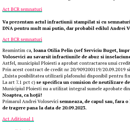
Act BCR semnaturi
Va prezentam actul infractiunii stampilat si cu semnaturil
DNA pentru mult mai putin, dar probabil edilul Andrei Vol
Act BCR semnaturi
Reamintim ca,
Ioana Otilia Pelin (sef Serviciu Buget, Im
Volosevici au savarsit infractiunile de abuz si inselaciun
Astfel, municipiul Ploiesti a aprobat contractarea unui cred
Prin acest contract de credit nr 20/909200119/20.09.2019 si pr
„Exista posibilitatea utilizarii plafonului disponibil pentru fi
La art 7.1 pct c)
se specifica un comision de neutilizare de
Municipiul Ploiesti nu a utilizat integral sumele aprobate di
Noaptea, ca hoţii!
Primarul Andrei Volosevici
semneaza, de capul sau, fara o 
de tragere pana la data de 20.09.2023.
Act Aditional 1