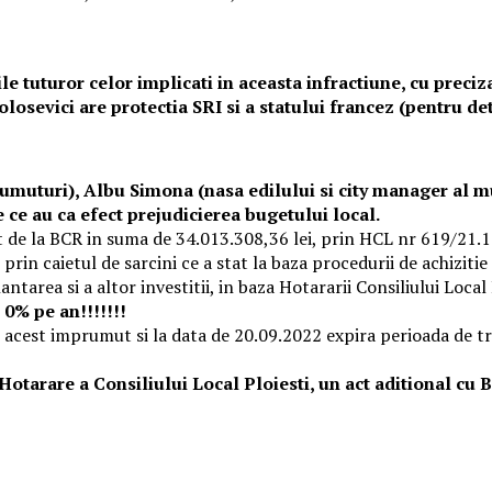
e tuturor celor implicati in aceasta infractiune, cu preciza
osevici are protectia SRI si a statului francez (pentru de
prumuturi), Albu Simona (nasa edilului si city manager al 
e ce au ca efect prejudicierea bugetului local.
it de la BCR in suma de 34.013.308,36 lei, prin HCL nr 619/21.
in caietul de sarcini ce a stat la baza procedurii de achizitie
nantarea si a altor investitii, in baza Hotararii Consiliului Local
 0% pe an!!!!!!!
n acest imprumut si la data de 20.09.2022 expira perioada de tr
Hotarare a Consiliului Local Ploiesti, un act aditional cu 