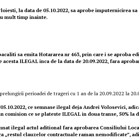
Ploiesti, la data de 05.10.2022, sa aprobe imputernicirea s
u mult timp inainte.
t pacaliti sa emita Hotararea nr 463, prin care i se aproba 
e acesta ILEGAL inca de la data de 20.09.2022, fara aprobar
relungirii perioadei de trageri cu 1 an de la 20.09.2022 la 20
/05.10.2022, ce semnase ilegal deja Andrei Volosevici, adi
un comision ce se plateste ILEGAL in doua transe, 50% la d
nat ilegal actul aditional fara aprobarea Consiliului Local
a ca „restul clauzelor contractuale raman nemodificate”, ad