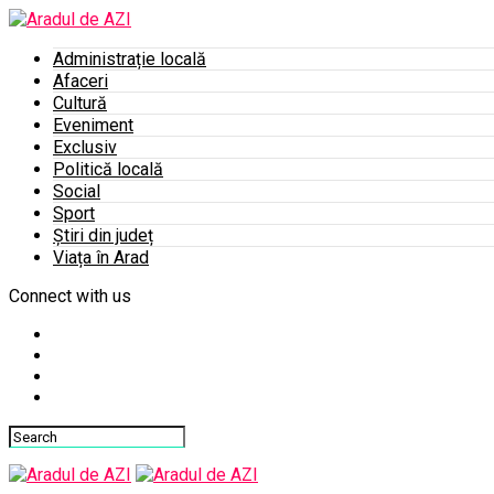
Administrație locală
Afaceri
Cultură
Eveniment
Exclusiv
Politică locală
Social
Sport
Știri din județ
Viața în Arad
Connect with us