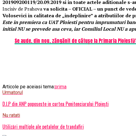
201909200119/20.09.2019 si in toate actele aditionale s-au
Incisiv de Prahova
va solicita – OFICIAL – un punct de ve
Volosevici in calitatea de „indeplinire” a atributiilor de p
Este in premiera ca UAT Ploiesti pentru imprumuturi bancar
initial NU se prevede asa ceva, iar Consiliul Local NU a ap
Se aude, din nou, zăngănit de cătușe la Primaria Ploiesti/
Articole pe aceiasi tema:
prima
Urmatorul
D.I.P din ANP poposeste in curtea Penitenciarului Ploieşti
Nu ratati
Utilizări multiple ale petalelor de trandafiri