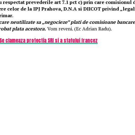
 respectat prevederile art 7.1 pct c) prin care comisionul 
dere celor de la IPJ Prahova, D.N.A si DIICOT privind „le
rimar.
e neutilizate sa „negocieze” plati de comisioane bancare, in
robat plata acestora.
Vom reveni. (Ec Adrian Radu).
Se clameaza protectia SRI si a statului francez