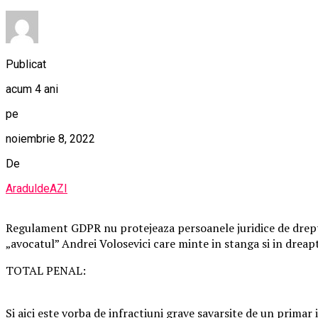
Publicat
acum 4 ani
pe
noiembrie 8, 2022
De
AraduldeAZI
Regulament GDPR nu protejeaza persoanele juridice de drept pub
„avocatul” Andrei Volosevici care minte in stanga si in drea
TOTAL PENAL:
Si aici este vorba de infractiuni grave savarsite de un primar i