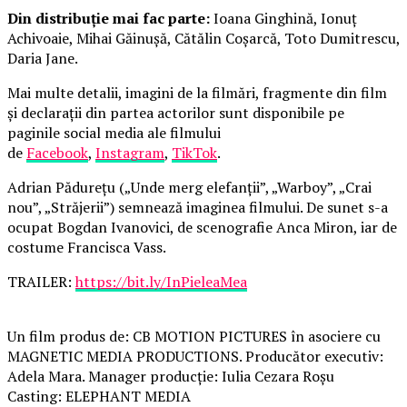
Din distribuție mai fac parte:
Ioana Ginghină, Ionuț
Achivoaie, Mihai Găinușă, Cătălin Coșarcă, Toto Dumitrescu,
Daria Jane.
Mai multe detalii, imagini de la filmări, fragmente din film
și declarații din partea actorilor sunt disponibile pe
paginile social media ale filmului
de
Facebook
,
Instagram
,
TikTok
.
Adrian Pădurețu („Unde merg elefanții”, „Warboy”, „Crai
nou”, „Străjerii”) semnează imaginea filmului. De sunet s-a
ocupat Bogdan Ivanovici, de scenografie Anca Miron, iar de
costume Francisca Vass.
TRAILER:
https://bit.ly/InPieleaMea
Un film produs de: CB MOTION PICTURES în asociere cu
MAGNETIC MEDIA PRODUCTIONS. Producător executiv:
Adela Mara. Manager producție: Iulia Cezara Roșu
Casting: ELEPHANT MEDIA