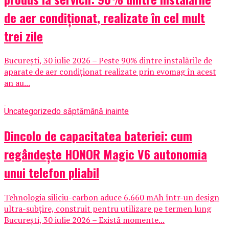
de aer condiționat, realizate în cel mult
trei zile
București, 30 iulie 2026 – Peste 90% dintre instalările de
aparate de aer condiționat realizate prin evomag în acest
an au...
Uncategorized
o săptămână inainte
Dincolo de capacitatea bateriei: cum
regândește HONOR Magic V6 autonomia
unui telefon pliabil
Tehnologia siliciu-carbon aduce 6.660 mAh într-un design
ultra-subțire, construit pentru utilizare pe termen lung
București, 30 iulie 2026 – Există momente...