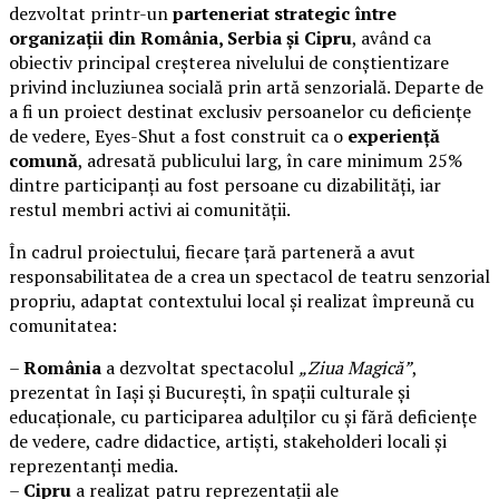
dezvoltat printr-un
parteneriat strategic între
organizații din România, Serbia și Cipru
, având ca
obiectiv principal creșterea nivelului de conștientizare
privind incluziunea socială prin artă senzorială. Departe de
a fi un proiect destinat exclusiv persoanelor cu deficiențe
de vedere, Eyes-Shut a fost construit ca o
experiență
comună
, adresată publicului larg, în care minimum 25%
dintre participanți au fost persoane cu dizabilități, iar
restul membri activi ai comunității.
În cadrul proiectului, fiecare țară parteneră a avut
responsabilitatea de a crea un spectacol de teatru senzorial
propriu, adaptat contextului local și realizat împreună cu
comunitatea:
–
România
a dezvoltat spectacolul
„Ziua Magică”
,
prezentat în Iași și București, în spații culturale și
educaționale, cu participarea adulților cu și fără deficiențe
de vedere, cadre didactice, artiști, stakeholderi locali și
reprezentanți media.
–
Cipru
a realizat patru reprezentații ale