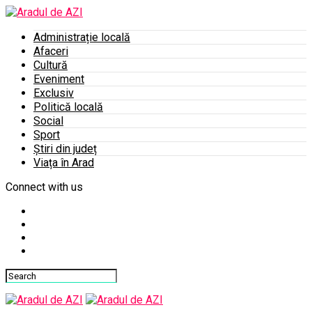
Administrație locală
Afaceri
Cultură
Eveniment
Exclusiv
Politică locală
Social
Sport
Știri din județ
Viața în Arad
Connect with us