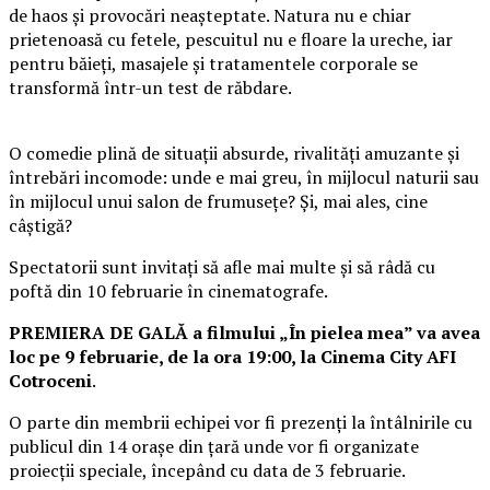
de haos și provocări neașteptate. Natura nu e chiar
prietenoasă cu fetele, pescuitul nu e floare la ureche, iar
pentru băieți, masajele și tratamentele corporale se
transformă într-un test de răbdare.
O comedie plină de situații absurde, rivalități amuzante și
întrebări incomode: unde e mai greu, în mijlocul naturii sau
în mijlocul unui salon de frumusețe? Și, mai ales, cine
câștigă?
Spectatorii sunt invitați să afle mai multe și să râdă cu
poftă din 10 februarie în cinematografe.
PREMIERA DE GALĂ a filmului „În pielea mea” va avea
loc pe 9 februarie, de la ora 19:00, la Cinema City AFI
Cotroceni
.
O parte din membrii echipei vor fi prezenți la întâlnirile cu
publicul din 14 orașe din țară unde vor fi organizate
proiecții speciale, începând cu data de 3 februarie.