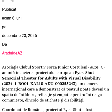
Publicat
acum 8 luni
pe
decembrie 23, 2025
De
AraduldeAZI
Asociația Clubul Sportiv Forza Junior Costuleni (ACSFJC)
anunță încheierea proiectului european
Eyes-Shut –
Sensorial Theater for Adults with Visual Disability
(
2024-1-RO01-KA210-ADU-000255243
), un demers
internațional care a demonstrat că teatrul poate deveni un
spațiu de întâlnire, reflecție și empatie pentru întreaga
comunitate, dincolo de etichete și dizabilități.
Coordonat de România, proiectul Eyes-Shut a fost