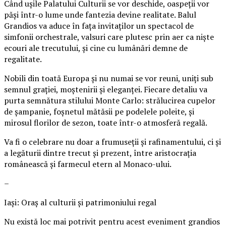
Când ușile Palatului Culturii se vor deschide, oaspeții vor
păși într-o lume unde fantezia devine realitate. Balul
Grandios va aduce în fața invitaților un spectacol de
simfonii orchestrale, valsuri care plutesc prin aer ca niște
ecouri ale trecutului, și cine cu lumânări demne de
regalitate.
Nobili din toată Europa și nu numai se vor reuni, uniți sub
semnul grației, moștenirii și eleganței. Fiecare detaliu va
purta semnătura stilului Monte Carlo: strălucirea cupelor
de șampanie, foșnetul mătăsii pe podelele poleite, și
mirosul florilor de sezon, toate într-o atmosferă regală.
Va fi o celebrare nu doar a frumuseții și rafinamentului, ci și
a legăturii dintre trecut și prezent, între aristocrația
românească și farmecul etern al Monaco-ului.
–
Iași: Oraș al culturii și patrimoniului regal
Nu există loc mai potrivit pentru acest eveniment grandios