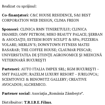
Realizat cu sprijinul:
Co-finanțatori:
C&C HOUSE RESIDENCE, S&I BEST
CORPORATION WEB DESIGN, CLIMA FREON
Sponsori
: CLINICA RMN TINERETULUI; CLINICA
IMAMED; OMV PETROM; MIKO BEAUTY PALACE; ȘERBAN
& ASOCIAȚII; ESTEEM BODY SCULPT & SPA; PIZZERIA
VOLARE; MERLIN’S; DOWNTOWN FITNESS MATEI
BASARAB; THE COFFEE HOUSE; CLAUMAR PESCAR;
UNIVERSITATEA DE ȘTIINȚE AGRONOMICE ȘI MEDICINĂ
VETERINARĂ BUCUREȘTI
Parteneri
: AUTO ITALIA IMPEX SRL; KGM BUCUREȘTI –
SMT PALLADY; RAZELM LUXURY RESORT – JURILOVCA;
SCEMTOVICI & BENOWITZ GALLERY; CREATIVE
AVOCADOS; ALCHEMICO.
Partener social
: Asociația „România Zâmbește”.
Distribuitor:
T.R.I.B.E. Films
.