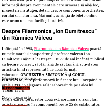
informaţii despre evenimentele care urmează să aibă loc,
proiectele instituției, detalii despre componenţa orchestrei,
corului sau istoria sa. Mai mult, achiziţia de bilete online
este acum una mai facilă şi intuitivă.
Despre Filarmonica „Ion Dumitrescu”
din Râmnicu Vâlcea
Înființată în 1995,
Filarmonica din Râmnicu Vâlcea
poartă
numele marelui compozitor şi profesor vâlcean Ion
Dumitrescu născut la Oteșani. De 27 de ani încântă publicul
cu fiecare concert, săptămână de săptămână activitatea
artistică fiind reprezentată de două formaţii
valoroase:
ORCHESTRA SIMFONICĂ şi CORUL
Citeste in continuare
EUPHONIA
, care performează în fiecare luni, începând cu
orele 19:00 în eleganta sală ”Lahovari” de pe Calea lui
Iti recomandam
Traian 138/B.
Comenteaza si tu
Graţie existenţei acestor două extraordinare ansambluri
artistice, care au în componenţă peste 25 de colaboratori