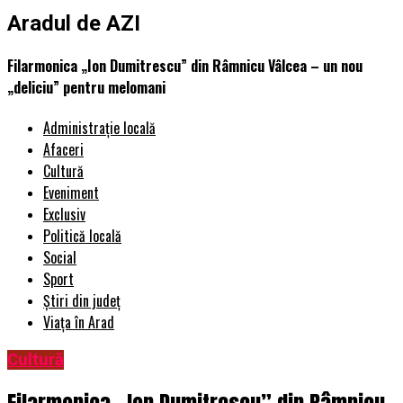
Aradul de AZI
Filarmonica „Ion Dumitrescu” din Râmnicu Vâlcea – un nou
„deliciu” pentru melomani
Administrație locală
Afaceri
Cultură
Eveniment
Exclusiv
Politică locală
Social
Sport
Știri din județ
Viața în Arad
Cultură