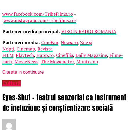
www.facebook.com/TribeFilms.ro
–
www.instagram.com/tribefilms.ro/
Partener media principal
:
VIRGIN RADIO ROMANIA
Parteneri media
:
CineFan
,
News.ro
,
Zile și
Nopți
,
Cinemap
,
Revista
FILM
,
Playtech
,
Happ.ro
,
Cinefilia
,
Daily Magazine
,
Filme-
carti
,
MovieNews
,
The Movienator
,
Munteanu
.
Citeste in continuare
Cultură
Eyes-Shut – teatrul senzorial ca instrument
de incluziune și conștientizare socială