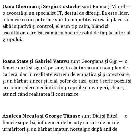
Oana Gherman și Sergiu Costache
sunt Emma și Viorel —
o avocată și un specialist IT, destul de diferiți. Ea este lider,
o femeie cu un puternic spirit competitiv căreia îi place să
aibă inițiativă și control, el e un tip calm, blând și
ascultător, care își asumă cu bucurie rolul de împăciuitor al
grupului.
Ioana State și Gabriel Vatavu
sunt Georgiana și Gigi — o
femeie dură și sigură pe sine, în căutarea unui nou plan de
carieră, dar în realitate extrem de empatică și protectoare,
și un bărbat sincer și loial, șofer de taxi, care-i scrie poezii și
are o încredere neclintită în propriile convingeri, chiar și
atunci când realitatea îl contrazice.
Azaleea Necula și George Tănase
sunt Didi și Bitză — o
femeie superbă, influencer de beauty cu sute de mii de
urmăritori și un bărbat imatur, nostalgic după anii de