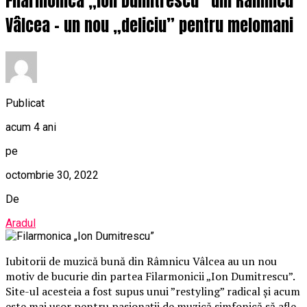
Filarmonica „Ion Dumitrescu” din Râmnicu
Vâlcea – un nou „deliciu” pentru melomani
Publicat
acum 4 ani
pe
octombrie 30, 2022
De
Aradul
Iubitorii de muzică bună din Râmnicu Vâlcea au un nou
motiv de bucurie din partea Filarmonicii „Ion Dumitrescu”.
Site-ul acesteia a fost supus unui ”restyling” radical şi acum
este mai uşor pentru pasionaţii de muzică simfonică să afle