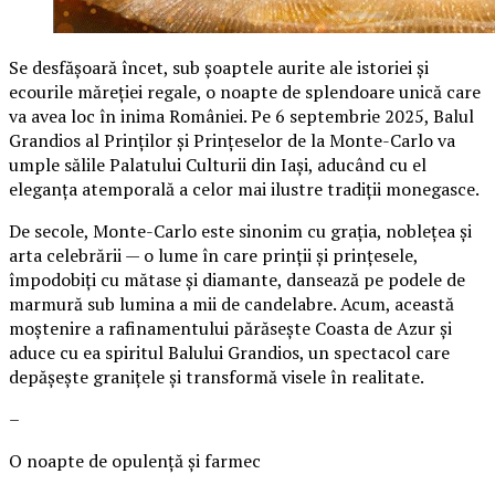
Se desfășoară încet, sub șoaptele aurite ale istoriei și
ecourile măreției regale, o noapte de splendoare unică care
va avea loc în inima României. Pe 6 septembrie 2025, Balul
Grandios al Prinților și Prințeselor de la Monte-Carlo va
umple sălile Palatului Culturii din Iași, aducând cu el
eleganța atemporală a celor mai ilustre tradiții monegasce.
De secole, Monte-Carlo este sinonim cu grația, noblețea și
arta celebrării — o lume în care prinții și prințesele,
împodobiți cu mătase și diamante, dansează pe podele de
marmură sub lumina a mii de candelabre. Acum, această
moștenire a rafinamentului părăsește Coasta de Azur și
aduce cu ea spiritul Balului Grandios, un spectacol care
depășește granițele și transformă visele în realitate.
–
O noapte de opulență și farmec