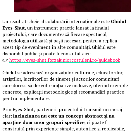
Un rezultat-cheie al colaborării internaționale este
Ghidul
Eyes-Shut
, un instrument practic lansat la finalul
proiectului, care documentează fiecare spectacol,
metodologia utilizată și pașii necesari pentru a replica
acest tip de eveniment în alte comunități. Ghidul este
disponibil public și poate fi consultat aici:
👉
https://eyes-shut.forzajuniorcostuleni.ro/guidebook
Ghidul se adresează organizațiilor culturale, educatorilor,
artiștilor, lucrătorilor de tineret și actorilor comunitari
care doresc să dezvolte inițiative incluzive, oferind exemple
concrete, explicații metodologice și recomandări practice
pentru implementare.
Prin Eyes-Shut, partenerii proiectului transmit un mesaj
clar:
incluziunea nu este un concept abstract și nu
aparține doar unor grupuri specifice
, ci poate fi
construită prin experiențe simple, autentice și replicabile,