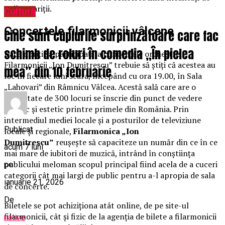
noile apariții.
Cultură
Concertele filarmonicii vâlcene
Cine sunt cuplurile surprinzătoare care fac
schimb de roluri în comedia „În pielea
Dacă doriţi să participaţi la concertele orchestrei
Filarmonicii „Ion Dumitrescu” trebuie să ştiţi că acestea au
mea” din 10 februarie
loc în fiecare luni seara, începând cu ora 19.00, în Sala
„Lahovari” din Râmnicu Vâlcea. Acestă sală care are o
capacitate de 300 locuri se înscrie din punct de vedere
acustic şi estetic printre primele din România. Prin
intermediul mediei locale şi a posturilor de televiziune
Publicat
locale şi regionale,
Filarmonica „Ion
Dumitrescu”
reuşeşte să capaciteze un număr din ce în ce
acum 7 luni
mai mare de iubitori de muzică, intrând în conştiinţa
publicului meloman scopul principal fiind acela de a cuceri
pe
categorii cât mai largi de public pentru a-l apropia de sala
ianuarie 21, 2026
de concerte.
De
Biletele se pot achiziţiona atât online, de pe site-ul
filarmonicii, cât şi fizic de la agenția de bilete a filarmonicii
native