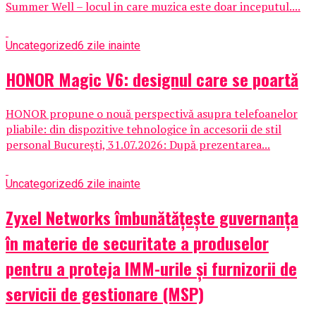
Summer Well – locul in care muzica este doar inceputul....
Uncategorized
6 zile inainte
HONOR Magic V6: designul care se poartă
HONOR propune o nouă perspectivă asupra telefoanelor
pliabile: din dispozitive tehnologice în accesorii de stil
personal București, 31.07.2026: După prezentarea...
Uncategorized
6 zile inainte
Zyxel Networks îmbunătățește guvernanța
în materie de securitate a produselor
pentru a proteja IMM-urile și furnizorii de
servicii de gestionare (MSP)