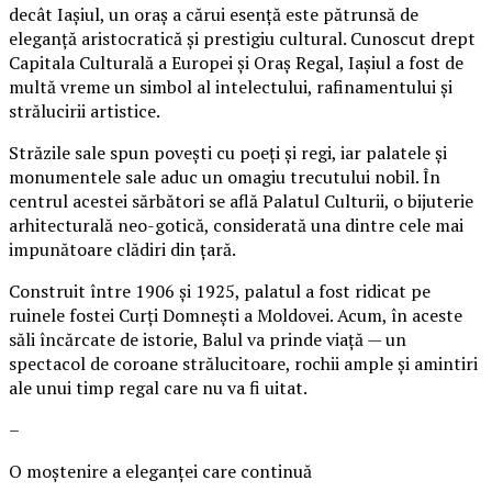
decât Iașiul, un oraș a cărui esență este pătrunsă de
eleganță aristocratică și prestigiu cultural. Cunoscut drept
Capitala Culturală a Europei și Oraș Regal, Iașiul a fost de
multă vreme un simbol al intelectului, rafinamentului și
strălucirii artistice.
Străzile sale spun povești cu poeți și regi, iar palatele și
monumentele sale aduc un omagiu trecutului nobil. În
centrul acestei sărbători se află Palatul Culturii, o bijuterie
arhitecturală neo-gotică, considerată una dintre cele mai
impunătoare clădiri din țară.
Construit între 1906 și 1925, palatul a fost ridicat pe
ruinele fostei Curți Domnești a Moldovei. Acum, în aceste
săli încărcate de istorie, Balul va prinde viață — un
spectacol de coroane strălucitoare, rochii ample și amintiri
ale unui timp regal care nu va fi uitat.
–
O moștenire a eleganței care continuă