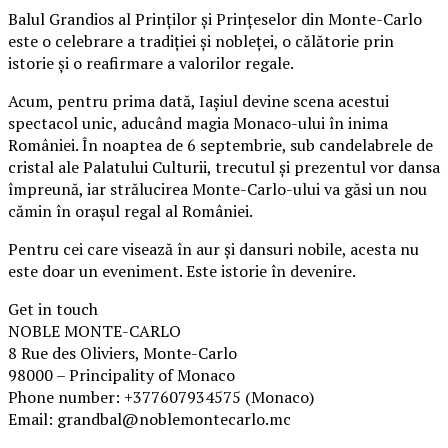
Balul Grandios al Prinților și Prințeselor din Monte-Carlo
este o celebrare a tradiției și nobleței, o călătorie prin
istorie și o reafirmare a valorilor regale.
Acum, pentru prima dată, Iașiul devine scena acestui
spectacol unic, aducând magia Monaco-ului în inima
României. În noaptea de 6 septembrie, sub candelabrele de
cristal ale Palatului Culturii, trecutul și prezentul vor dansa
împreună, iar strălucirea Monte-Carlo-ului va găsi un nou
cămin în orașul regal al României.
Pentru cei care visează în aur și dansuri nobile, acesta nu
este doar un eveniment. Este istorie în devenire.
Get in touch
NOBLE MONTE-CARLO
8 Rue des Oliviers, Monte-Carlo
98000 – Principality of Monaco
Phone number: +377607934575 (Monaco)
Email: grandbal@noblemontecarlo.mc