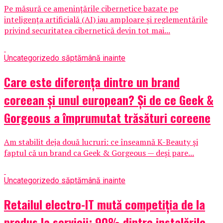
Pe măsură ce amenințările cibernetice bazate pe
inteligența artificială (AI) iau amploare și reglementările
privind securitatea cibernetică devin tot mai...
Uncategorized
o săptămână inainte
Care este diferența dintre un brand
coreean și unul european? Și de ce Geek &
Gorgeous a împrumutat trăsături coreene
Am stabilit deja două lucruri: ce înseamnă K-Beauty și
faptul că un brand ca Geek & Gorgeous — deși pare...
Uncategorized
o săptămână inainte
Retailul electro-IT mută competiția de la
produs la servicii: 90% dintre instalările