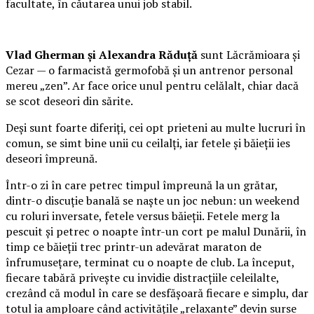
facultate, în căutarea unui job stabil.
Vlad Gherman și Alexandra Răduță
sunt Lăcrămioara și
Cezar — o farmacistă germofobă și un antrenor personal
mereu „zen”. Ar face orice unul pentru celălalt, chiar dacă
se scot deseori din sărite.
Deși sunt foarte diferiți, cei opt prieteni au multe lucruri în
comun, se simt bine unii cu ceilalți, iar fetele și băieții ies
deseori împreună.
Într-o zi în care petrec timpul împreună la un grătar,
dintr-o discuție banală se naște un joc nebun: un weekend
cu roluri inversate, fetele versus băieții. Fetele merg la
pescuit și petrec o noapte într-un cort pe malul Dunării, în
timp ce băieții trec printr-un adevărat maraton de
înfrumusețare, terminat cu o noapte de club. La început,
fiecare tabără privește cu invidie distracțiile celeilalte,
crezând că modul în care se desfășoară fiecare e simplu, dar
totul ia amploare când activitățile „relaxante” devin surse