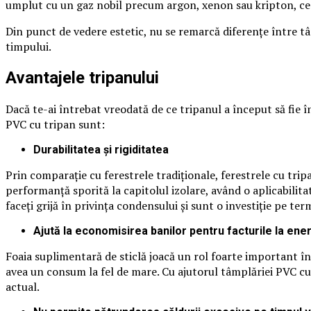
umplut cu un gaz nobil precum argon, xenon sau kripton, ceea 
Din punct de vedere estetic, nu se remarcă diferențe între t
timpului.
Avantajele tripanului
Dacă te-ai întrebat vreodată de ce tripanul a început să fie 
PVC cu tripan sunt:
Durabilitatea și rigiditatea
Prin comparație cu ferestrele tradiționale, ferestrele cu trip
performanță sporită la capitolul izolare, având o aplicabilita
faceți grijă în privința condensului și sunt o investiție pe te
Ajută la economisirea banilor pentru facturile la ene
Foaia suplimentară de sticlă joacă un rol foarte important în
avea un consum la fel de mare. Cu ajutorul tâmplăriei PVC cu
actual.