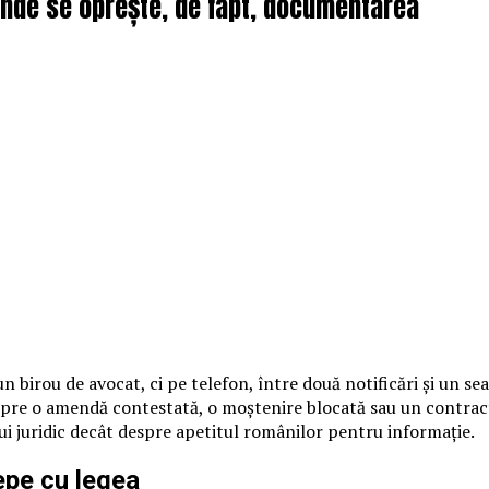
 unde se oprește, de fapt, documentarea
n birou de avocat, ci pe telefon, între două notificări și un s
spre o amendă contestată, o moștenire blocată sau un contract i
ui juridic decât despre apetitul românilor pentru informație.
cepe cu legea