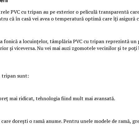
erii
rele PVC cu tripan au pe exterior o peliculă transparentă care
 pentru că în casă vei avea o temperatură optimă care îți asigură
ea fonică a locuințelor, tâmplăria PVC cu tripan reprezintă un 
r și viceversa. Nu vei mai auzi zgomotele vecinilor și te poți 
 tripan sunt:
eț mai ridicat, tehnologia fiind mult mai avansată.
re dorești o ramă anume. Pentru unele modele de ramă, greutat