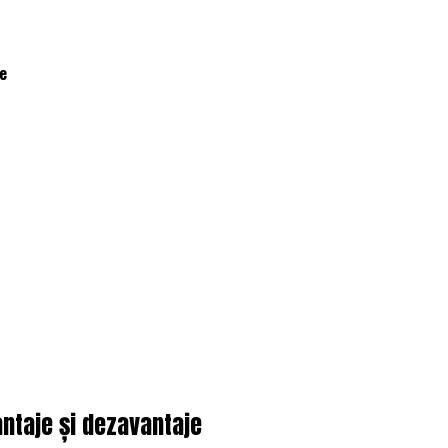
je
antaje și dezavantaje