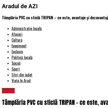
Aradul de AZI
Tâmplăria PVC cu sticlă TRIPAN – ce este, avantaje și dezavanta
Administrație locală
Afaceri
Cultură
Eveniment
Exclusiv
Politică locală
Social
Sport
Știri din județ
Viața în Arad
Social
Tâmplăria PVC cu sticlă TRIPAN – ce este, av