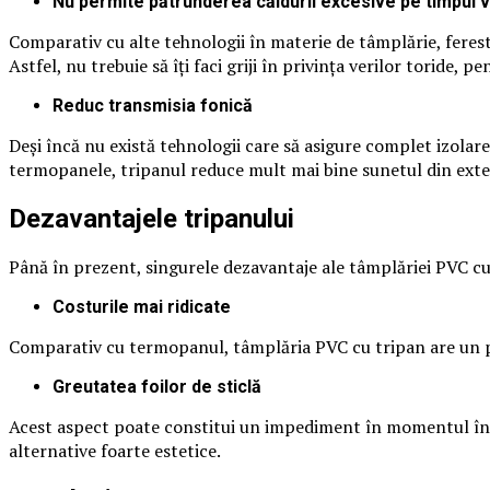
Nu permite pătrunderea căldurii excesive pe timpul v
Comparativ cu alte tehnologii în materie de tâmplărie, ferest
Astfel, nu trebuie să îți faci griji în privința verilor toride,
Reduc transmisia fonică
Deși încă nu există tehnologii care să asigure complet izolar
termopanele, tripanul reduce mult mai bine sunetul din exterio
Dezavantajele tripanului
Până în prezent, singurele dezavantaje ale tâmplăriei PVC cu
Costurile mai ridicate
Comparativ cu termopanul, tâmplăria PVC cu tripan are un pr
Greutatea foilor de sticlă
Acest aspect poate constitui un impediment în momentul în ca
alternative foarte estetice.