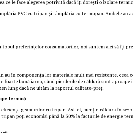
ce le face alegerea potrivită dacă îți dorești o izolare termic
âmplăria PVC cu tripan și tâmplăria cu termopan. Ambele au ac
în topul preferințelor consumatorilor, noi suntem aici să îți p
an au în componența lor materiale mult mai rezistente, ceea ce 
te foarte bună iarna, când pierderile de căldură sunt aproape in
rmen lung dacă ne uităm la raportul calitate-preț.
rgie termică
 eficiența geamurilor cu tripan. Astfel, mențin căldura în sezo
 tripan poți economisi până la 30% la facturile de energie ter