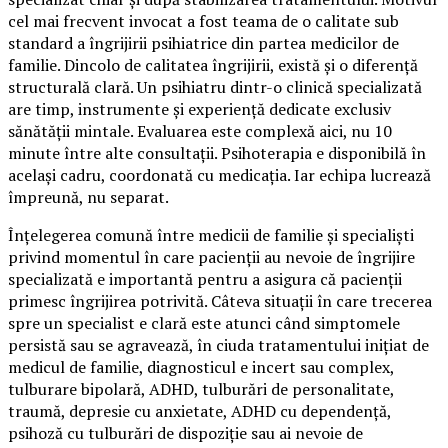
cel mai frecvent invocat a fost teama de o calitate sub
standard a îngrijirii psihiatrice din partea medicilor de
familie. Dincolo de calitatea îngrijirii, există și o diferență
structurală clară. Un psihiatru dintr-o clinică specializată
are timp, instrumente și experiență dedicate exclusiv
sănătății mintale. Evaluarea este complexă aici, nu 10
minute între alte consultații. Psihoterapia e disponibilă în
același cadru, coordonată cu medicația. Iar echipa lucrează
împreună, nu separat.
Înțelegerea comună între medicii de familie și specialiști
privind momentul în care pacienții au nevoie de îngrijire
specializată e importantă pentru a asigura că pacienții
primesc îngrijirea potrivită. Câteva situații în care trecerea
spre un specialist e clară este atunci când simptomele
persistă sau se agravează, în ciuda tratamentului inițiat de
medicul de familie, diagnosticul e incert sau complex,
tulburare bipolară, ADHD, tulburări de personalitate,
traumă, depresie cu anxietate, ADHD cu dependență,
psihoză cu tulburări de dispoziție sau ai nevoie de