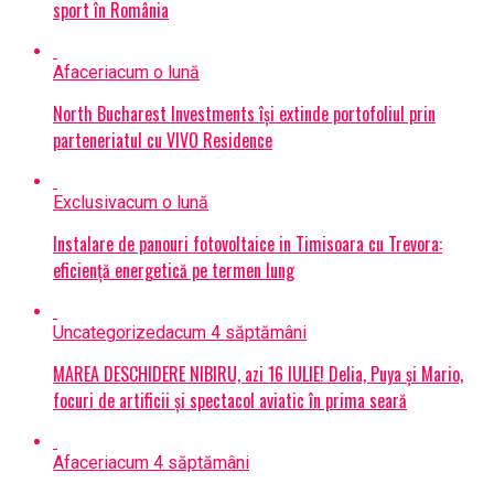
sport în România
Afaceri
acum o lună
North Bucharest Investments își extinde portofoliul prin
parteneriatul cu VIVO Residence
Exclusiv
acum o lună
Instalare de panouri fotovoltaice in Timisoara cu Trevora:
eficiență energetică pe termen lung
Uncategorized
acum 4 săptămâni
MAREA DESCHIDERE NIBIRU, azi 16 IULIE! Delia, Puya și Mario,
focuri de artificii și spectacol aviatic în prima seară
Afaceri
acum 4 săptămâni