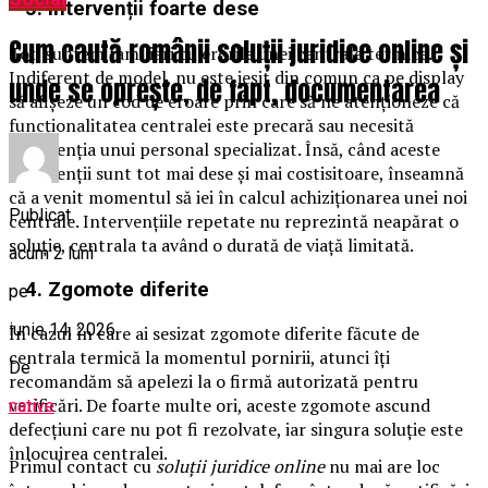
3. Intervenții foarte dese
Cum caută românii soluții juridice online și
Toți suntem familiari cu erorile unei centrale termice.
Indiferent de model, nu este ieșit din comun ca pe display
unde se oprește, de fapt, documentarea
să afișeze un cod de eroare prin care să ne atenționeze că
funcționalitatea centralei este precară sau necesită
intervenția unui personal specializat. Însă, când aceste
intervenții sunt tot mai dese și mai costisitoare, înseamnă
că a venit momentul să iei în calcul achiziționarea unei noi
Publicat
centrale. Intervențiile repetate nu reprezintă neapărat o
soluție, centrala ta având o durată de viață limitată.
acum 2 luni
4. Zgomote diferite
pe
iunie 14, 2026
În cazul în care ai sesizat zgomote diferite făcute de
centrala termică la momentul pornirii, atunci îți
De
recomandăm să apelezi la o firmă autorizată pentru
verificări. De foarte multe ori, aceste zgomote ascund
native
defecțiuni care nu pot fi rezolvate, iar singura soluție este
înlocuirea centralei.
Primul contact cu
soluții juridice online
nu mai are loc