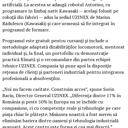
artificială. La acestea se adaugă cobotul Astorino, cu
programare în limbaj nativ Kawasaki — același folosit pe
roboții din fabrici — adus la sediul UZINEX de Marius
Rădulescu (Kawasaki) și care urmează să fie integrat în
programul de formare.
Programul este gratuit pentru cursanți și include o
metodologie adaptată dizabilităților locomotorii, mentorat
individual și, la final, un portofoliu cu demonstrație
practică filmată și o recomandare din partea echipei
tehnice UZINEX. Compania își pune apoi la dispoziție
rețeaua de clienți și parteneri industriali pentru integrarea
profesională a absolvenților.
„Noi nu facem caritate. Construim acces”, spune Sorin
Baciu, Director General UZINEX. „Diferența dintre 17% în
România și peste 50% în Europa nu se închide cu
compasiune, ci cu competențe reale și tehnologie pe care
piața chiar le plătește. Misiunea noastră a fost mereu să
eliminăm bariera dintre oameni și tehnologia industrială
avansată. Acest centru este forma ei cea mai directă.”