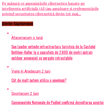
Pe măsură ce amenințările cibernetice bazate pe
inteligența artificială (AI) iau amploare și reglementările
privind securitatea cibernetică devin tot mai...
Știrile Săptămânii
Afaceri
acum o lună
Sun Leader extinde infrastructura turistică de la Castelul
Bethlen-Haller la o suprafață de 2.600 de metri pătrați
outdoor amenajați cu pergole retractabile
Viața în Arad
acum 2 luni
Cât de mult putem utiliza o anvelopă?
Sport
acum 2 luni
Campionatele Naționale de Padbol confirmă dezvoltarea acestui