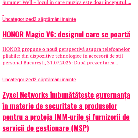
Summer Well – locul in care muzica este doar inceputul....
Uncategorized
2 săptămâni inainte
HONOR Magic V6: designul care se poartă
HONOR propune o nouă perspectivă asupra telefoanelor
pliabile: din dispozitive tehnologice în accesorii de stil
personal București, 31.07.2026: După prezentarea...
Uncategorized
2 săptămâni inainte
Zyxel Networks îmbunătățește guvernanța
în materie de securitate a produselor
pentru a proteja IMM-urile și furnizorii de
servicii de gestionare (MSP)