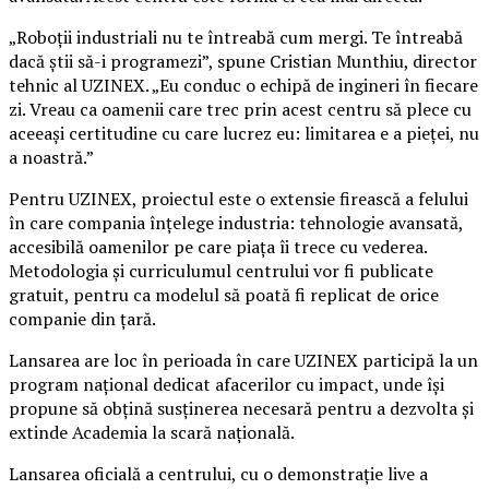
„Roboții industriali nu te întreabă cum mergi. Te întreabă
dacă știi să-i programezi”, spune Cristian Munthiu, director
tehnic al UZINEX. „Eu conduc o echipă de ingineri în fiecare
zi. Vreau ca oamenii care trec prin acest centru să plece cu
aceeași certitudine cu care lucrez eu: limitarea e a pieței, nu
a noastră.”
Pentru UZINEX, proiectul este o extensie firească a felului
în care compania înțelege industria: tehnologie avansată,
accesibilă oamenilor pe care piața îi trece cu vederea.
Metodologia și curriculumul centrului vor fi publicate
gratuit, pentru ca modelul să poată fi replicat de orice
companie din țară.
Lansarea are loc în perioada în care UZINEX participă la un
program național dedicat afacerilor cu impact, unde își
propune să obțină susținerea necesară pentru a dezvolta și
extinde Academia la scară națională.
Lansarea oficială a centrului, cu o demonstrație live a