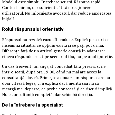
Modelul este simplu. Întrebare scurtă. Răspuns rapid.
Context minim, dar suficient cât să direcționeze
utilizatorul. Nu înlocuiește avocatul, dar reduce anxietatea
inițială.
Rolul răspunsului orientativ
Răspunsul nu rezolvă cazul. Îl traduce. Explică pe scurt ce
înseamnă situația, ce opțiuni există și ce pași pot urma.
Diferența față de un articol generic constă în adaptare:
cineva răspunde exact pe scenariul tău, nu pe unul ipotetic.
Un caz frecvent: un angajat concediat fără preaviz scrie
într-o seară, după ora 19:00, când nu mai are acces la
consultanță clasică. Primește a doua zi un răspuns care nu
doar citează legea, ci îi explică dacă merită sau nu să
meargă mai departe, ce probe contează și ce riscuri implică.
Nu e consultanță completă, dar schimbă direcția.
De la întrebare la specialist