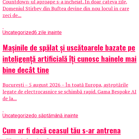
Countdown-ul aproape s-a incheiat. In doar cateva zile,
Domeniul Stirbey din Buftea devine din nou locul in care
zeci de...
Uncategorized
6 zile inainte
Mașinile de spălat și uscătoarele bazate pe
inteligență artificială îți cunosc hainele mai
bine decât tine
București – 5 august 2026 – În toată Europa, așteptările
legate de electrocasnice se schimbă rapid. Gama Bespoke AI
de la...
Uncategorized
o săptămână inainte
Cum ar fi dacă ceasul tău s-ar antrena