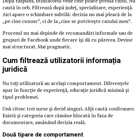
După răspuns, utilizatorul vede cine poate prelua cazul. Nu
caută în orb. Filtrează după județ, specializare, experiență.
Aici apare o schimbare subtilă: decizia nu mai pleacă de la
„pe cine cunosc”, ci de la „cine se potrivește cazului meu”.
Procesul nu mai depinde de recomandări informale sau de
grupuri de Facebook unde fiecare își dă cu părerea. Devine
mai structurat. Mai pragmatic.
Cum filtrează utilizatorii informația
juridică
Nu toți utilizatorii au același comportament. Diferențele
apar în funcție de experiență, educație juridică minimă și
tipul problemei.
Unii citesc trei surse și decid singuri. Alții caută confirmare.
Există și categoria care rămâne blocată în faza de
documentare, amânând decizia reală.
Două tipare de comportament