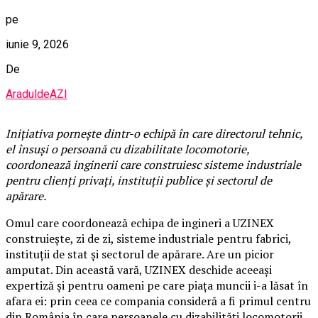
pe
iunie 9, 2026
De
AraduldeAZI
Inițiativa pornește dintr-o echipă în care directorul tehnic,
el însuși o persoană cu dizabilitate locomotorie,
coordonează inginerii care construiesc sisteme industriale
pentru clienți privați, instituții publice și sectorul de
apărare.
Omul care coordonează echipa de ingineri a UZINEX
construiește, zi de zi, sisteme industriale pentru fabrici,
instituții de stat și sectorul de apărare. Are un picior
amputat. Din această vară, UZINEX deschide aceeași
expertiză și pentru oameni pe care piața muncii i-a lăsat în
afara ei: prin ceea ce compania consideră a fi primul centru
din România în care persoanele cu dizabilități locomotorii