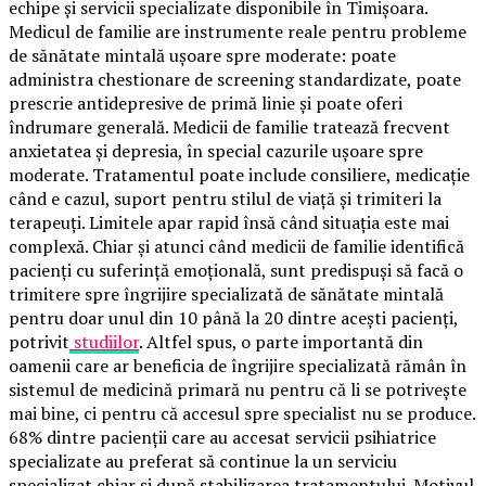
echipe și servicii specializate disponibile în Timișoara.
Medicul de familie are instrumente reale pentru probleme
de sănătate mintală ușoare spre moderate: poate
administra chestionare de screening standardizate, poate
prescrie antidepresive de primă linie și poate oferi
îndrumare generală. Medicii de familie tratează frecvent
anxietatea și depresia, în special cazurile ușoare spre
moderate. Tratamentul poate include consiliere, medicație
când e cazul, suport pentru stilul de viață și trimiteri la
terapeuți. Limitele apar rapid însă când situația este mai
complexă. Chiar și atunci când medicii de familie identifică
pacienți cu suferință emoțională, sunt predispuși să facă o
trimitere spre îngrijire specializată de sănătate mintală
pentru doar unul din 10 până la 20 dintre acești pacienți,
potrivit
studiilor
. Altfel spus, o parte importantă din
oamenii care ar beneficia de îngrijire specializată rămân în
sistemul de medicină primară nu pentru că li se potrivește
mai bine, ci pentru că accesul spre specialist nu se produce.
68% dintre pacienții care au accesat servicii psihiatrice
specializate au preferat să continue la un serviciu
specializat chiar și după stabilizarea tratamentului. Motivul