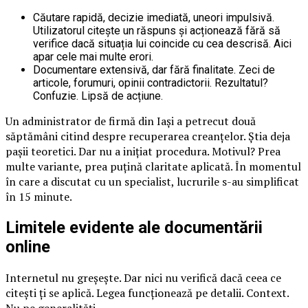
Căutare rapidă, decizie imediată, uneori impulsivă.
Utilizatorul citește un răspuns și acționează fără să
verifice dacă situația lui coincide cu cea descrisă. Aici
apar cele mai multe erori.
Documentare extensivă, dar fără finalitate. Zeci de
articole, forumuri, opinii contradictorii. Rezultatul?
Confuzie. Lipsă de acțiune.
Un administrator de firmă din Iași a petrecut două
săptămâni citind despre recuperarea creanțelor. Știa deja
pașii teoretici. Dar nu a inițiat procedura. Motivul? Prea
multe variante, prea puțină claritate aplicată. În momentul
în care a discutat cu un specialist, lucrurile s-au simplificat
în 15 minute.
Limitele evidente ale documentării
online
Internetul nu greșește. Dar nici nu verifică dacă ceea ce
citești ți se aplică. Legea funcționează pe detalii. Context.
Nu pe generalități.