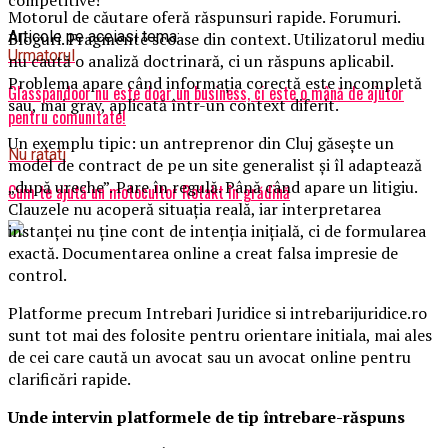
Motorul de căutare oferă răspunsuri rapide. Forumuri.
Articole pe aceiasi tema:
Bloguri. Fragmente scoase din context. Utilizatorul mediu
Urmatorul
nu caută o analiză doctrinară, ci un răspuns aplicabil.
Problema apare când informația corectă este incompletă
Glasspandoor nu este doar un business, ci este o mână de ajutor
sau, mai grav, aplicată într-un context diferit.
pentru comunitate!
Un exemplu tipic: un antreprenor din Cluj găsește un
Nu ratati
model de contract de pe un site generalist și îl adaptează
„după ureche”. Pare în regulă. Până când apare un litigiu.
Cum te ajută un motocultor Rotakt în grădină
Clauzele nu acoperă situația reală, iar interpretarea
instanței nu ține cont de intenția inițială, ci de formularea
exactă. Documentarea online a creat falsa impresie de
control.
Platforme precum Intrebari Juridice si intrebarijuridice.ro
sunt tot mai des folosite pentru orientare initiala, mai ales
de cei care caută un avocat sau un avocat online pentru
clarificări rapide.
Unde intervin platformele de tip întrebare-răspuns