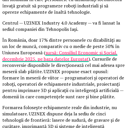
învață gratuit să programeze roboți industriali și să
opereze echipamente de înaltă tehnologie.
Centrul — UZINEX Industry 4.0 Academy — va fi lansat la
sediul companiei din Tehnopolis Iași.
În România, doar 17% dintre persoanele cu dizabilități au
un loc de muncă, comparativ cu o medie de peste 50% în
Uniunea Europeană (
sursă: Consiliul Economic și Social,
decembrie 2025, pe baza datelor Eurostat
). Cursurile de
reconversie disponibile le direcționează cel mai adesea spre
meserii slab plătite. UZINEX propune exact opusul:
formare în meserii de viitor — programatori și operatori de
roboți, operatori de echipamente industriale, proiectanți
pentru imprimare 3D și aplicații cu inteligență artificială —
domenii în care competențele sunt rare și bine plătite.
Formarea folosește echipamente reale din industrie, nu
simulatoare. UZINEX dispune deja la sediu de cinci
tehnologii de frontieră: lasere de sudură, de gravare și de
curățare, imprimantă 3D și sisteme de inteligență