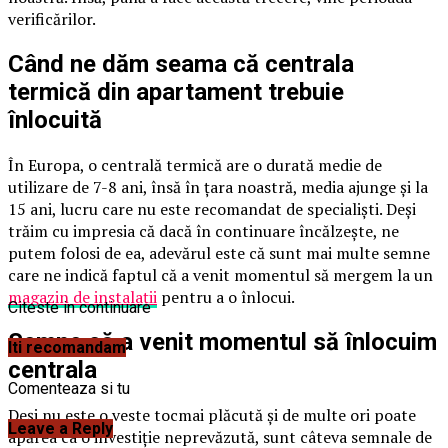
verificărilor.
Când ne dăm seama că centrala
termică din apartament trebuie
înlocuită
În Europa, o centrală termică are o durată medie de
utilizare de 7-8 ani, însă în țara noastră, media ajunge și la
15 ani, lucru care nu este recomandat de specialiști. Deși
trăim cu impresia că dacă în continuare încălzește, ne
putem folosi de ea, adevărul este că sunt mai multe semne
care ne indică faptul că a venit momentul să mergem la un
magazin de instalaţii
pentru a o înlocui.
Citeste in continuare
Semne că a venit momentul să înlocuim
Iti recomandam
centrala
Comenteaza si tu
Deși nu este o veste tocmai plăcută și de multe ori poate
Leave a Reply
apărea ca o investiție neprevăzută, sunt câteva semnale de